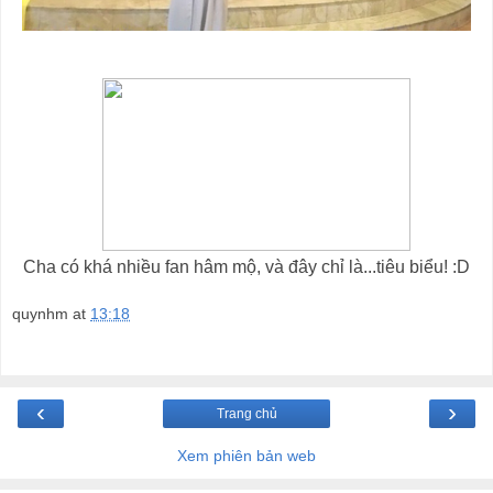
Cha có khá nhiều fan hâm mộ, và đây chỉ là...tiêu biểu! :D
quynhm
at
13:18
‹
›
Trang chủ
Xem phiên bản web