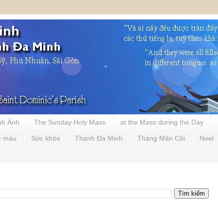
nh Ảnh
The Sunday Holy Mass
at the Mass during the Day
c màu
Sức khỏe
Thánh Đa Minh
Tháng Mân Côi
Noel