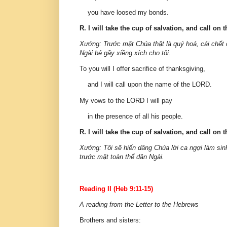
you have loosed my bonds.
R. I will take the cup of salvation, and call on
Xướng: Trước mặt Chúa thật là quý hoá, cái chết c
Ngài bẻ gãy xiềng xích cho tôi.
To you will I offer sacrifice of thanksgiving,
and I will call upon the name of the LORD.
My vows to the LORD I will pay
in the presence of all his people.
R. I will take the cup of salvation, and call on
Xướng: Tôi sẽ hiến dâng Chúa lời ca ngợi làm sinh
trước mặt toàn thể dân Ngài.
Reading II (Heb 9:11-15)
A reading from the Letter to the Hebrews
Brothers and sisters: