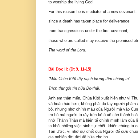
to worship the living God.
For this reason he is mediator of a new covenant:
since a death has taken place for deliverance
from transgressions under the first covenant,
those who are called may receive the promised ete
The word of the Lord.
Bài Ðọc II: (Dt 9, 11-15)
“Máu Chúa Kitô tẩy sạch lương tâm chúng ta”.
Trích thư gởi tín hữu Do-thái.
Anh em thân mến, Chúa Kitô xuất hiện như vị Thư
và hoàn hảo hơn, không phải do tay người phàm x
bò, nhưng nhờ chính máu của Người mà vào Cung
tro bò mà người ta rảy trên kẻ ô uế còn thánh h
nhờ Thánh Thần mà hiến tế chính mình làm của l
ta khỏi những việc sinh sự chết, khiến chúng ta 
Tân Ước, vì nhờ sự chết của Người để cứu chuộ
gia nghiệp đời đời đã hứa cho họ.