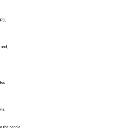
ORD,
"
 and,
ites
wls;
to the people,