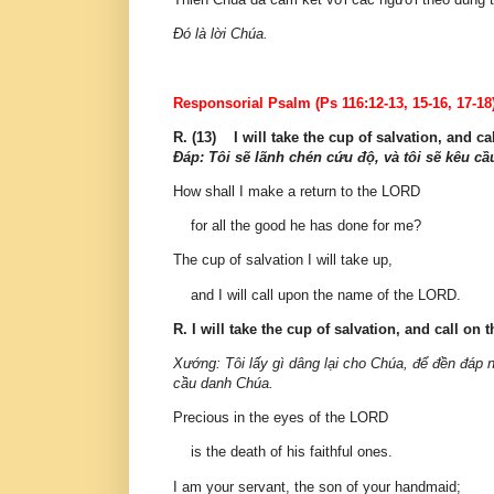
Ðó là lời Chúa.
Responsorial Psalm (Ps 116:12-13, 15-16, 17-18
R. (13) I will take the cup of salvation, and ca
Ðáp: Tôi sẽ lãnh chén cứu độ, và tôi sẽ kêu c
How shall I make a return to the LORD
for all the good he has done for me?
The cup of salvation I will take up,
and I will call upon the name of the LORD.
R. I will take the cup of salvation, and call on
Xướng: Tôi lấy gì dâng lại cho Chúa, để đền đáp n
cầu danh Chúa.
Precious in the eyes of the LORD
is the death of his faithful ones.
I am your servant, the son of your handmaid;