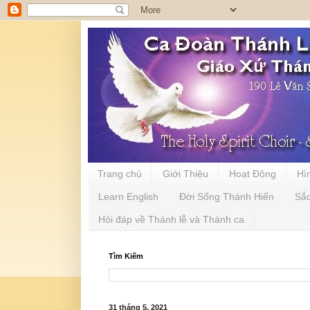
Trang chủ
Giới Thiệu
Hoạt Động
Hì
Learn English
Đời Sống Thánh Hiến
Sắ
Hỏi đáp về Thánh lễ và Thánh ca
Tìm Kiếm
31 tháng 5, 2021