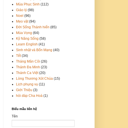
Mùa Phục Sinh
(112)
Giáo lý
(98)
Noel
(96)
Mẹo vặt
(94)
Đời Sống Thánh hiến
(85)
Mùa Vọng
(64)
Kỹ Năng Sống
(58)
Learn English
(41)
Sinh nhật và Bổn Mạng
(40)
Tết
(34)
Tháng Mân Côi
(26)
Thánh Đa Minh
(23)
Thánh Ca Việt
(20)
Lòng Thương Xót Chúa
(15)
Lịch phụng vụ
(11)
Giới Thiệu
(3)
hỏi đáp Cha Hoà
(1)
Biểu mẫu liên hệ
Tên