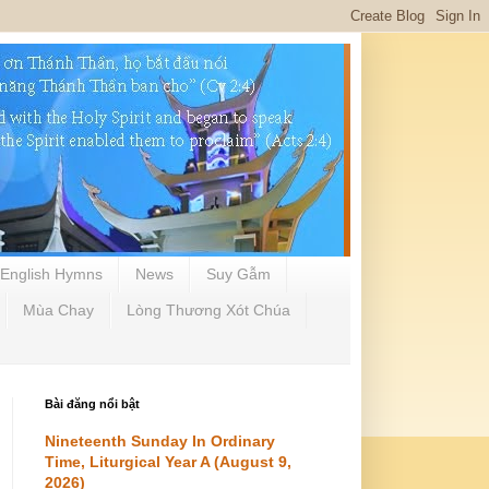
English Hymns
News
Suy Gẫm
Mùa Chay
Lòng Thương Xót Chúa
Bài đăng nổi bật
Nineteenth Sunday In Ordinary
Time, Liturgical Year A (August 9,
2026)