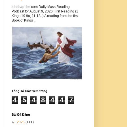
loi-nhap-the.com Daily Mass Reading
Podcast for August 9, 2026 First Reading (1
Kings 19:9a, 11-13a) A reading from the first
Book of Kings ...
Tổng số lượt xem trang
4
5
4
8
4
4
7
Bài Đã Đăng
►
2026
(111)