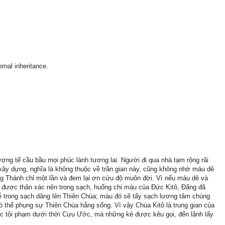
rnal inheritance.
ợng tế cầu bầu mọi phúc lành tương lai. Người đi qua nhà tạm rộng rãi
ây dựng, nghĩa là không thuộc về trần gian này, cũng không nhờ máu dê
 Thánh chỉ một lần và đem lại ơn cứu độ muôn đời. Vì nếu máu dê và
oá được thân xác nên trong sạch, huống chi máu của Ðức Kitô, Ðấng đã
ễ trong sạch dâng lên Thiên Chúa; máu đó sẽ tẩy sạch lương tâm chúng
có thể phụng sự Thiên Chúa hằng sống. Vì vậy Chúa Kitô là trung gian của
c tội phạm dưới thời Cựu Ước, mà những kẻ được kêu gọi, đến lãnh lấy