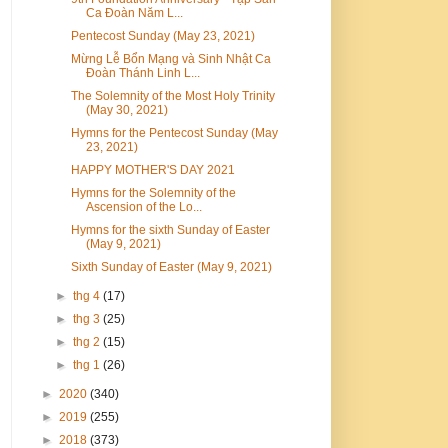
Ca Đoàn Năm L...
Pentecost Sunday (May 23, 2021)
Mừng Lễ Bổn Mạng và Sinh Nhật Ca
Đoàn Thánh Linh L...
The Solemnity of the Most Holy Trinity
(May 30, 2021)
Hymns for the Pentecost Sunday (May
23, 2021)
HAPPY MOTHER'S DAY 2021
Hymns for the Solemnity of the
Ascension of the Lo...
Hymns for the sixth Sunday of Easter
(May 9, 2021)
Sixth Sunday of Easter (May 9, 2021)
►
thg 4
(17)
►
thg 3
(25)
►
thg 2
(15)
►
thg 1
(26)
►
2020
(340)
►
2019
(255)
►
2018
(373)