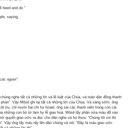
l heed and do."
ple, saying,
các ngươi”.
chúng nghe tất cả những lời và lề luật của Chúa, và toàn dân đồng thanh
đã phán”. Vậy Môsê ghi lại tất cả những lời của Chúa. Và sáng sớm, ông
t trụ, chỉ mười hai chi họ Israel, ông sai các thanh niên trong con cái
Chúa những con bò tơ làm hy lễ giao hoà. Môsê lấy phân nửa máu đổ vào
ở quyển giao ước ra đọc cho dân nghe và họ thưa: “Chúng tôi xin thi
”. Vậy ông lấy máu rẩy lên dân chúng và nói: “Ðây là máu giao ước
t cả những lời đó”.