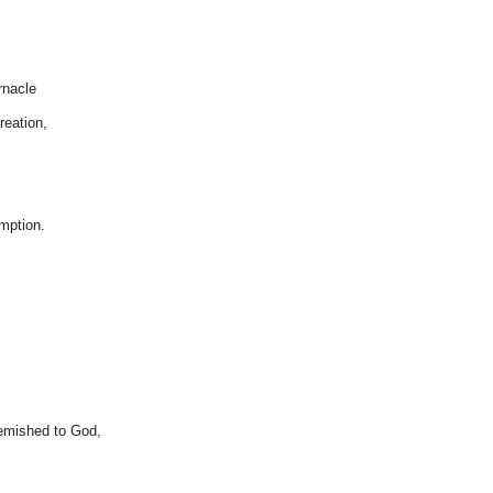
rnacle
reation,
emption.
lemished to God,