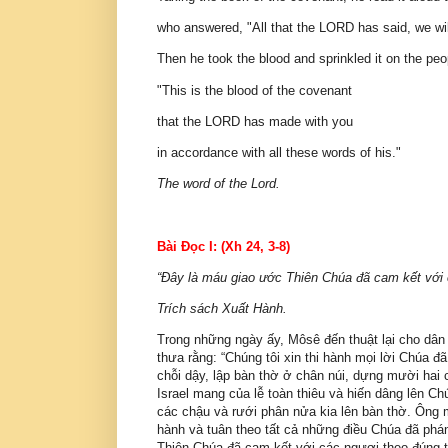
who answered, "All that the LORD has said, we wil
Then he took the blood and sprinkled it on the peo
"This is the blood of the covenant
that the LORD has made with you
in accordance with all these words of his."
The word of the Lord.
Bài Ðọc I: (Xh 24, 3-8)
“Ðây là máu giao ước Thiên Chúa đã cam kết với 
Trích sách Xuất Hành.
Trong những ngày ấy, Môsê đến thuật lại cho dân 
thưa rằng: “Chúng tôi xin thi hành mọi lời Chúa 
chỗi dậy, lập bàn thờ ở chân núi, dựng mười hai cộ
Israel mang của lễ toàn thiêu và hiến dâng lên 
các chậu và rưới phân nửa kia lên bàn thờ. Ông m
hành và tuân theo tất cả những điều Chúa đã phán
Thiên Chúa đã cam kết với các ngươi theo đúng tấ