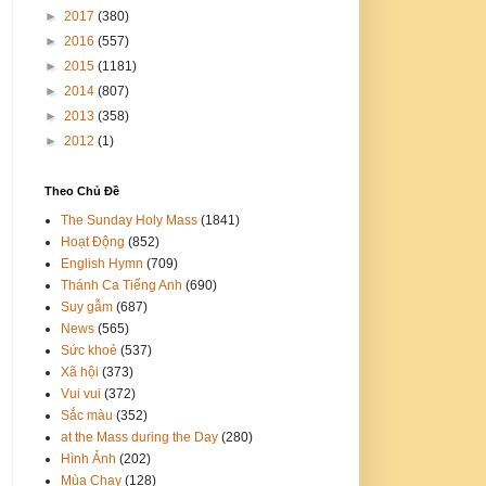
►
2017
(380)
►
2016
(557)
►
2015
(1181)
►
2014
(807)
►
2013
(358)
►
2012
(1)
Theo Chủ Đề
The Sunday Holy Mass
(1841)
Hoạt Động
(852)
English Hymn
(709)
Thánh Ca Tiếng Anh
(690)
Suy gẫm
(687)
News
(565)
Sức khoẻ
(537)
Xã hội
(373)
Vui vui
(372)
Sắc màu
(352)
at the Mass during the Day
(280)
Hình Ảnh
(202)
Mùa Chay
(128)