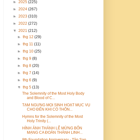
►
2025
(225)
►
2024
(267)
►
2023
(310)
►
2022
(272)
▼
2021
(212)
►
thg 12
(29)
►
thg 11
(11)
►
thg 10
(25)
►
thg 9
(8)
►
thg 8
(20)
►
thg 7
(14)
►
thg 6
(9)
▼
thg 5
(13)
The Solemnity of the Most Holy Body
and Blood of C...
TẠM NGƯNG MỌI SINH HOẠT MỤC VỤ
CHO ĐẾN KHI CÓ THÔN...
Hymns for the Solemnity of the Most
Holy Trinity (...
HÌNH ẢNH THÁNH LỄ MỪNG BỔN
MẠNG CA ĐOÀN THÁNH LINH...
9th Foundation Anniversary - Tập San