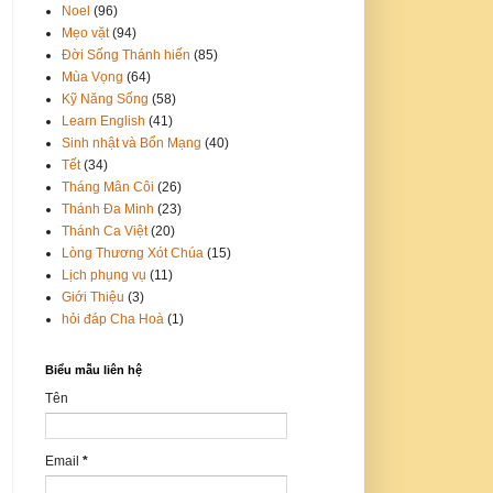
Noel
(96)
Mẹo vặt
(94)
Đời Sống Thánh hiến
(85)
Mùa Vọng
(64)
Kỹ Năng Sống
(58)
Learn English
(41)
Sinh nhật và Bổn Mạng
(40)
Tết
(34)
Tháng Mân Côi
(26)
Thánh Đa Minh
(23)
Thánh Ca Việt
(20)
Lòng Thương Xót Chúa
(15)
Lịch phụng vụ
(11)
Giới Thiệu
(3)
hỏi đáp Cha Hoà
(1)
Biểu mẫu liên hệ
Tên
Email
*