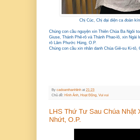
Chị Cúc, Chị đại diện ca đoàn k
Chúng con cầu nguyện xin Thiên Chúa Ba Ngôi t
Giuse, Thánh Phê-rô và Thánh Phao-lô, xin Ngài 
rô Lâm Phước Hùng, O.P.
Chúng con cầu xin nhân danh Chúa Giê-su Ki-tô,
By
cadoanthanhlinh
at
21:23
Chủ đề:
Hình Ảnh
,
Hoạt Động
,
Vui vui
LHS Thứ Tư Sau Chúa Nhật X
Nhứt, O.P.