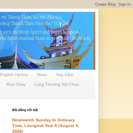
English Hymns
News
Suy Gẫm
Mùa Chay
Lòng Thương Xót Chúa
Bài đăng nổi bật
Nineteenth Sunday In Ordinary
Time, Liturgical Year A (August 9,
2026)