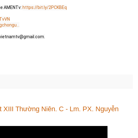
be AMENTv: 
https://bit.ly/2PCKBEq
NTvVN
chongu...
ietnamtv@gmail.com
.

XIII Thường Niên. C - Lm. PX. Nguyễn