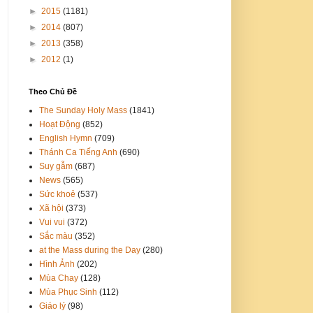
►
2015
(1181)
►
2014
(807)
►
2013
(358)
►
2012
(1)
Theo Chủ Đề
The Sunday Holy Mass
(1841)
Hoạt Động
(852)
English Hymn
(709)
Thánh Ca Tiếng Anh
(690)
Suy gẫm
(687)
News
(565)
Sức khoẻ
(537)
Xã hội
(373)
Vui vui
(372)
Sắc màu
(352)
at the Mass during the Day
(280)
Hình Ảnh
(202)
Mùa Chay
(128)
Mùa Phục Sinh
(112)
Giáo lý
(98)