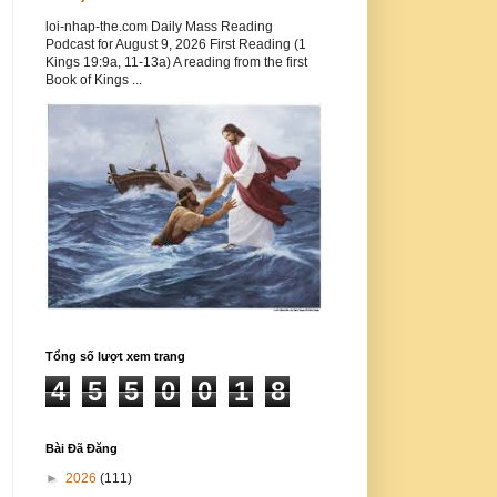
loi-nhap-the.com Daily Mass Reading
Podcast for August 9, 2026 First Reading (1
Kings 19:9a, 11-13a) A reading from the first
Book of Kings ...
Tổng số lượt xem trang
4
5
5
0
0
1
8
Bài Đã Đăng
►
2026
(111)