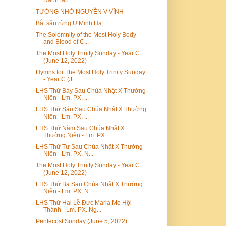
TƯỞNG NHỚ NGUYỄN V VĨNH
Bắt sấu rừng U Minh Hạ.
The Solemnity of the Most Holy Body
and Blood of C...
The Most Holy Trinity Sunday - Year C
(June 12, 2022)
Hymns for The Most Holy Trinity Sunday
- Year C (J...
LHS Thứ Bảy Sau Chúa Nhật X Thường
Niên - Lm. PX. ...
LHS Thứ Sáu Sau Chúa Nhật X Thường
Niên - Lm. PX. ...
LHS Thứ Năm Sau Chúa Nhật X
Thường Niên - Lm. PX. ...
LHS Thứ Tư Sau Chúa Nhật X Thường
Niên - Lm. PX. N...
The Most Holy Trinity Sunday - Year C
(June 12, 2022)
LHS Thứ Ba Sau Chúa Nhật X Thường
Niên - Lm. PX. N...
LHS Thứ Hai Lễ Đức Maria Mẹ Hội
Thánh - Lm. PX. Ng...
Pentecost Sunday (June 5, 2022)