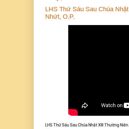
LHS Thứ Sáu Sau Chúa Nhật 
Nhứt, O.P.
LHS Thứ Sáu Sau Chúa Nhật XIII Thường Niên. C