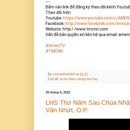
---

Bấm vào link để đăng ký theo dõi kênh Youtu
Theo dõi trên:

Youtube: 
https://www.youtube.com/c/AME
Facebook: 
http://www.facebook.com/tinmung
Website: http:/ /www.tmcnn.com

Vấn đề bản quyền xin liên hệ qua email: 
amenv
#AmenTV
#TMCNN
By
cadoanthanhlinh
at
21:23
Chủ đề:
at the Mass during the Day
29 tháng 6, 2022
LHS Thứ Năm Sau Chúa Nhật 
Văn Nhứt, O.P.