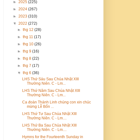
►
2025
(225)
►
2024
(267)
►
2023
(310)
▼
2022
(272)
►
thg 12
(28)
►
thg 11
(17)
►
thg 10
(26)
►
thg 9
(16)
►
thg 8
(22)
►
thg 7
(17)
▼
thg 6
(36)
LHS Thứ Sáu Sau Chúa Nhật XIII
Thường Niên. C - Lm...
LHS Thứ Năm Sau Chúa Nhật XIII
Thường Niên. C - Lm...
Ca đoàn Thánh Linh chúng con xin chúc
mừng Lễ Bổn ...
LHS Thứ Tư Sau Chúa Nhật XIII
Thường Niên. C - Lm....
LHS Thứ Ba Sau Chúa Nhật XIII
Thường Niên. C - Lm....
Hymns for the Fourteenth Sunday in