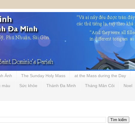
nh Ảnh
The Sunday Holy Mass
at the Mass during the Day
c màu
Sức khỏe
Thánh Đa Minh
Tháng Mân Côi
Noel