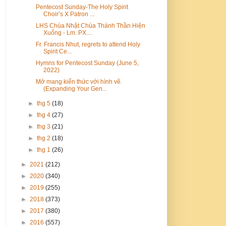
Pentecost Sunday-The Holy Spirit
Choir’s X Patron ...
LHS Chúa Nhật Chúa Thánh Thần Hiện
Xuống - Lm. PX....
Fr. Francis Nhut, regrets to attend Holy
Spirit Ce...
Hymns for Pentecost Sunday (June 5,
2022)
Mở mang kiến thức với hình vẽ.
(Expanding Your Gen...
►
thg 5
(18)
►
thg 4
(27)
►
thg 3
(21)
►
thg 2
(18)
►
thg 1
(26)
►
2021
(212)
►
2020
(340)
►
2019
(255)
►
2018
(373)
►
2017
(380)
►
2016
(557)