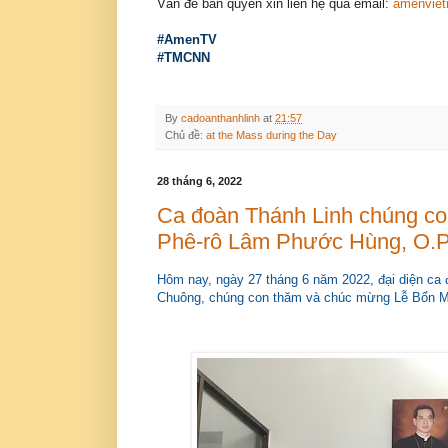
Vấn đề bản quyền xin liên hệ qua email:
amenvie
#AmenTV
#TMCNN
By
cadoanthanhlinh
at
21:57
Chủ đề:
at the Mass during the Day
28 tháng 6, 2022
Ca đoàn Thánh Linh chúng c
Phê-rô Lâm Phước Hùng, O.P
Hôm nay, ngày 27 tháng 6 năm 2022, đại diện ca
Chuông, chúng con thăm và chúc mừng Lễ Bổn 