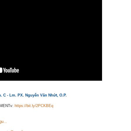
 C - Lm. PX. Nguyễn Văn Nhứt, O.P.
 AMENTv:
https://bit.ly/2PCKBEq
u...