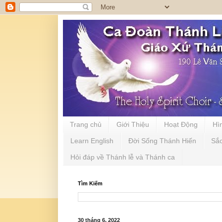
Trang chủ
Giới Thiệu
Hoạt Động
Hì
Learn English
Đời Sống Thánh Hiến
Sắ
Hỏi đáp về Thánh lễ và Thánh ca
Tìm Kiếm
30 tháng 6, 2022