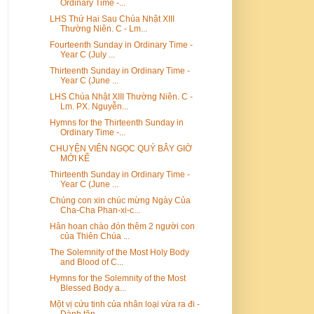
Ordinary Time -...
LHS Thứ Hai Sau Chúa Nhật XIII
Thường Niên. C - Lm...
Fourteenth Sunday in Ordinary Time -
Year C (July ...
Thirteenth Sunday in Ordinary Time -
Year C (June ...
LHS Chúa Nhật XIII Thường Niên. C -
Lm. PX. Nguyễn...
Hymns for the Thirteenth Sunday in
Ordinary Time -...
CHUYỆN VIÊN NGỌC QUÝ BÂY GIỜ
MỚI KỂ
Thirteenth Sunday in Ordinary Time -
Year C (June ...
Chúng con xin chúc mừng Ngày Của
Cha-Cha Phan-xi-c...
Hân hoan chào đón thêm 2 người con
của Thiên Chúa ...
The Solemnity of the Most Holy Body
and Blood of C...
Hymns for the Solemnity of the Most
Blessed Body a...
Một vị cứu tinh của nhân loại vừa ra đi -
Dành tặn...