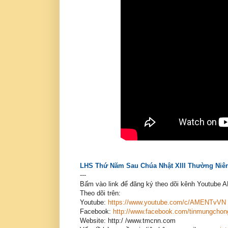
LHS Thứ Năm Sau Chúa Nhật XIII Thường Niên.
---
Bấm vào link để đăng ký theo dõi kênh Youtube
Theo dõi trên:
Youtube:
https://www.youtube.com/c/AMENTvVN
Facebook:
http://www.facebook.com/tinmungchong
Website: http:/ /www.tmcnn.com