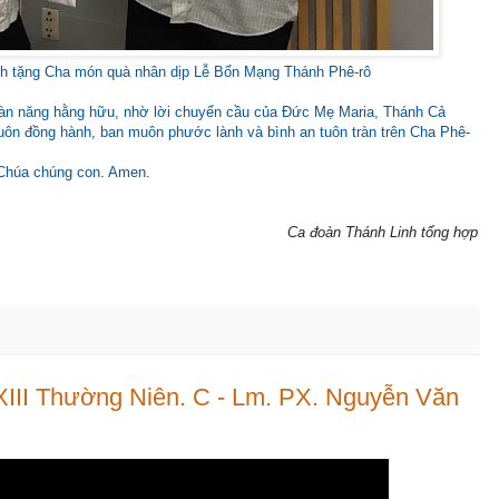
ính tặng Cha món quà nhân dịp Lễ Bổn Mạng Thánh Phê-rô
oàn năng hằng hữu, nhờ lời chuyển cầu của Đức Mẹ Maria, Thánh Cả
luôn đồng hành, ban muôn phước lành và bình an tuôn tràn trên Cha Phê-
 Chúa chúng con. Amen.
Ca đoàn Thánh Linh tổng hợp
III Thường Niên. C - Lm. PX. Nguyễn Văn