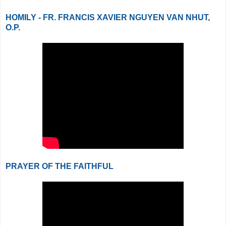
HOMILY - FR. FRANCIS XAVIER NGUYEN VAN NHUT,
O.P.
PRAYER OF THE FAITHFUL