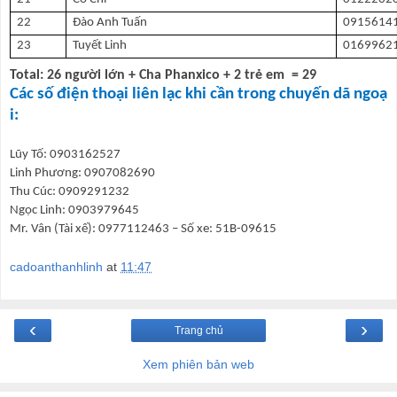
22
Đào Anh Tuấn
0915614
23
Tuyết Linh
0169962
Total: 26 người lớn + Cha Phanxico + 2 trẻ em = 29
Các số điện thoại liên lạc khi cần trong chuyến dã ngoạ
i:
Lũy Tố:
0903162527
Linh Phương:
0907082690
Thu Cúc:
0909291232
Ngọc Linh:
0903979645
Mr. Vân (Tài xế):
0977112463 – Số xe: 51B-09615
cadoanthanhlinh
at
11:47
‹
›
Trang chủ
Xem phiên bản web