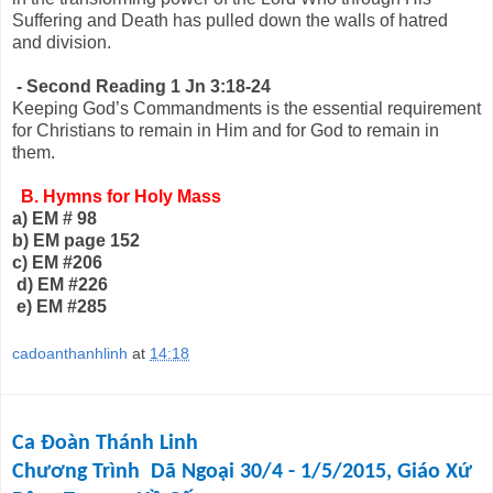
Suffering and Death has pulled down the walls of hatred
and division.
- Second Reading 1 Jn 3:18-24
Keeping God’s Commandments is the essential requirement
for Christians to remain in Him and for God to remain in
them.
B. Hymns for Holy Mass
a) EM # 98
b) EM page 152
c) EM #206
d) EM #226
e) EM #285
cadoanthanhlinh
at
14:18
Ca Đoàn Thánh Linh
Chương Trình Dã Ngoại 30/4 - 1/5/2015, Giáo Xứ