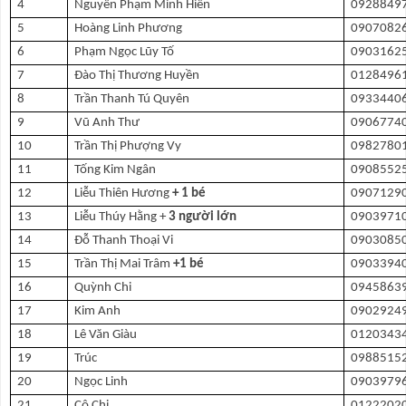
4
Nguyễn Phạm Minh Hiền
0928849
5
Hoàng Linh Phương
0907082
6
Phạm Ngọc Lũy Tố
0903162
7
Đào Thị Thương Huyền
0128496
8
Trần Thanh Tú Quyên
0933440
9
Vũ Anh Thư
0906774
10
Trần Thị Phượng Vy
0982780
11
Tống Kim Ngân
0908552
12
Liễu Thiên Hương
+ 1 bé
0907129
13
Liễu Thúy Hằng +
3 người lớn
0903971
14
Đỗ Thanh Thoại Vi
0903085
15
Trần Thị Mai Trâm
+1 bé
0903394
16
Quỳnh Chi
0945863
17
Kim Anh
0902924
18
Lê Văn Giàu
0120343
19
Trúc
0988515
20
Ngọc Linh
0903979
21
Cô Chi
0122202