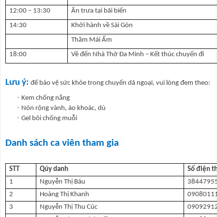
12:00 – 13:30
Ăn trưa tại bãi biển
14:30
Khởi hành về Sài Gòn
Thăm Mái Ấm
18:00
Về đến Nhà Thờ Đa Minh – Kết thúc chuyến đi
Lưu ý:
để bảo vệ sức khỏe trong chuyến dã ngoại, vui lòng đem theo:
·
Kem chống nắng
·
Nón rộng vành, áo khoác, dù
·
Gel bôi chống muỗi
Danh sách ca viên tham gia
STT
Qúy danh
Số điện t
1
Nguyễn Thị Báu
3844795
2
Hoàng Thị Khanh
0908011
3
Nguyễn Thị Thu Cúc
0909291