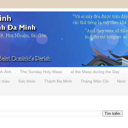
nh Ảnh
The Sunday Holy Mass
at the Mass during the Day
c màu
Sức khỏe
Thánh Đa Minh
Tháng Mân Côi
Noel