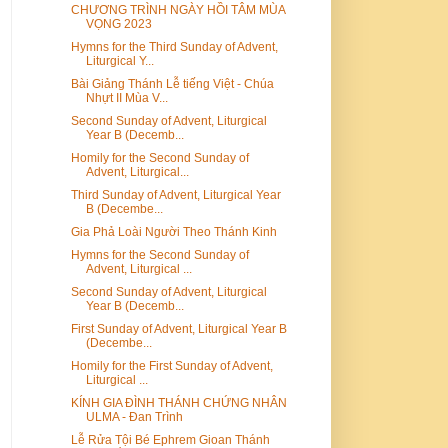
CHƯƠNG TRÌNH NGÀY HỒI TÂM MÙA
VỌNG 2023
Hymns for the Third Sunday of Advent,
Liturgical Y...
Bài Giảng Thánh Lễ tiếng Việt - Chúa
Nhựt II Mùa V...
Second Sunday of Advent, Liturgical
Year B (Decemb...
Homily for the Second Sunday of
Advent, Liturgical...
Third Sunday of Advent, Liturgical Year
B (Decembe...
Gia Phả Loài Người Theo Thánh Kinh
Hymns for the Second Sunday of
Advent, Liturgical ...
Second Sunday of Advent, Liturgical
Year B (Decemb...
First Sunday of Advent, Liturgical Year B
(Decembe...
Homily for the First Sunday of Advent,
Liturgical ...
KÍNH GIA ĐÌNH THÁNH CHỨNG NHÂN
ULMA - Đan Trình
Lễ Rửa Tội Bé Ephrem Gioan Thánh