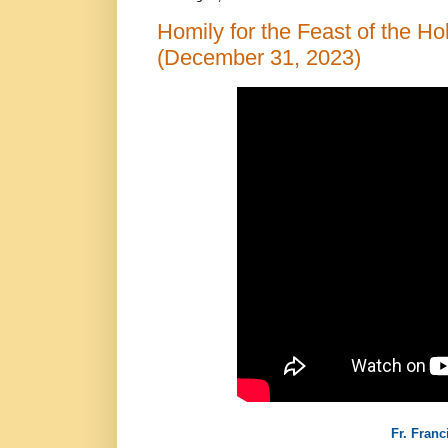
Homily for the Feast of the H
(December 31, 2023)
Fr. Franc