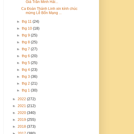
Giá Trần Minh Hải...
Ca Đoàn Thánh Linh xin kính chúc
mừng Lễ Bổn Mạng ...
►
thg 11
(24)
►
thg 10
(18)
►
thg 9
(25)
►
thg 8
(25)
►
thg 7
(27)
►
thg 6
(20)
►
thg 5
(25)
►
thg 4
(23)
►
thg 3
(36)
►
thg 2
(21)
►
thg 1
(30)
►
2022
(272)
►
2021
(212)
►
2020
(340)
►
2019
(255)
►
2018
(373)
►
2017
(380)