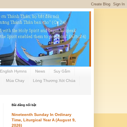
English Hymns
News
Suy Gẫm
Mùa Chay
Lòng Thương Xót Chúa
Bài đăng nổi bật
Nineteenth Sunday In Ordinary
Time, Liturgical Year A (August 9,
2026)