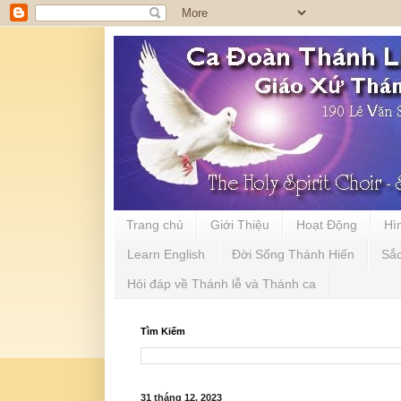
Trang chủ
Giới Thiệu
Hoạt Động
Hì
Learn English
Đời Sống Thánh Hiến
Sắ
Hỏi đáp về Thánh lễ và Thánh ca
Tìm Kiếm
31 tháng 12, 2023