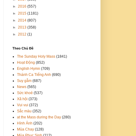
►
2016
(557)
►
2015
(1181)
►
2014
(807)
►
2013
(358)
►
2012
(1)
Theo Chủ Đề
The Sunday Holy Mass
(1841)
Hoạt Động
(852)
English Hymn
(709)
Thánh Ca Tiếng Anh
(690)
Suy gẫm
(687)
News
(565)
Sức khoẻ
(537)
Xã hội
(373)
Vui vui
(372)
Sắc màu
(352)
at the Mass during the Day
(280)
Hình Ảnh
(202)
Mùa Chay
(128)
Mùa Phục Sinh
(112)