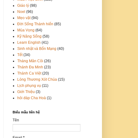
Giáo lý
(98)
Noel
(96)
Mẹo vặt
(94)
Đời Sống Thánh hiến
(85)
Mùa Vọng
(64)
Kỹ Năng Sống
(58)
Learn English
(41)
Sinh nhật và Bổn Mạng
(40)
Tết
(34)
Tháng Mân Côi
(26)
Thánh Đa Minh
(23)
Thánh Ca Việt
(20)
Lòng Thương Xót Chúa
(15)
Lịch phụng vụ
(11)
Giới Thiệu
(3)
hỏi đáp Cha Hoà
(1)
Biểu mẫu liên hệ
Tên
Email
*