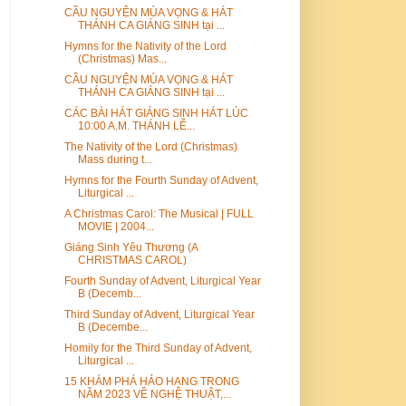
CẦU NGUYỆN MÙA VỌNG & HÁT
THÁNH CA GIÁNG SINH tại ...
Hymns for the Nativity of the Lord
(Christmas) Mas...
CẦU NGUYỆN MÙA VỌNG & HÁT
THÁNH CA GIÁNG SINH tại ...
CÁC BÀI HÁT GIÁNG SINH HÁT LÚC
10:00 A.M. THÁNH LỄ...
The Nativity of the Lord (Christmas)
Mass during t...
Hymns for the Fourth Sunday of Advent,
Liturgical ...
A Christmas Carol: The Musical | FULL
MOVIE | 2004...
Giáng Sinh Yêu Thương (A
CHRISTMAS CAROL)
Fourth Sunday of Advent, Liturgical Year
B (Decemb...
Third Sunday of Advent, Liturgical Year
B (Decembe...
Homily for the Third Sunday of Advent,
Liturgical ...
15 KHÁM PHÁ HẢO HẠNG TRONG
NĂM 2023 VỀ NGHỆ THUẬT,...