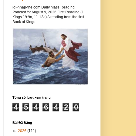
loi-nhap-the.com Daily Mass Reading
Podcast for August 9, 2026 First Reading (1
Kings 19:9a, 11-13a) A reading from the first
Book of Kings ...
Tổng số lượt xem trang
4
5
4
6
4
2
0
Bài Đã Đăng
►
2026
(111)