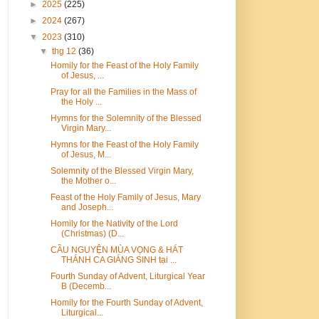
►
2025
(225)
►
2024
(267)
▼
2023
(310)
▼
thg 12
(36)
Homily for the Feast of the Holy Family
of Jesus, ...
Pray for all the Families in the Mass of
the Holy ...
Hymns for the Solemnity of the Blessed
Virgin Mary...
Hymns for the Feast of the Holy Family
of Jesus, M...
Solemnity of the Blessed Virgin Mary,
the Mother o...
Feast of the Holy Family of Jesus, Mary
and Joseph...
Homily for the Nativity of the Lord
(Christmas) (D...
CẦU NGUYỆN MÙA VỌNG & HÁT
THÁNH CA GIÁNG SINH tại ...
Fourth Sunday of Advent, Liturgical Year
B (Decemb...
Homily for the Fourth Sunday of Advent,
Liturgical...