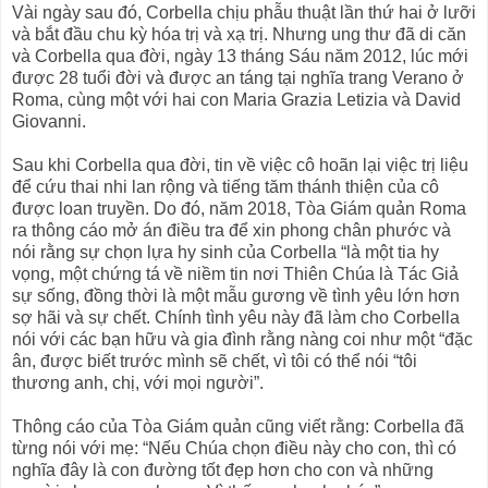
Vài ngày sau đó, Corbella chịu phẫu thuật lần thứ hai ở lưỡi
và bắt đầu chu kỳ hóa trị và xạ trị. Nhưng ung thư đã di căn
và Corbella qua đời, ngày 13 tháng Sáu năm 2012, lúc mới
được 28 tuổi đời và được an táng tại nghĩa trang Verano ở
Roma, cùng một với hai con Maria Grazia Letizia và David
Giovanni.
Sau khi Corbella qua đời, tin về việc cô hoãn lại việc trị liệu
để cứu thai nhi lan rộng và tiếng tăm thánh thiện của cô
được loan truyền. Do đó, năm 2018, Tòa Giám quản Roma
ra thông cáo mở án điều tra để xin phong chân phước và
nói rằng sự chọn lựa hy sinh của Corbella “là một tia hy
vọng, một chứng tá về niềm tin nơi Thiên Chúa là Tác Giả
sự sống, đồng thời là một mẫu gương về tình yêu lớn hơn
sợ hãi và sự chết. Chính tình yêu này đã làm cho Corbella
nói với các bạn hữu và gia đình rằng nàng coi như một “đặc
ân, được biết trước mình sẽ chết, vì tôi có thể nói “tôi
thương anh, chị, với mọi người”.
Thông cáo của Tòa Giám quản cũng viết rằng: Corbella đã
từng nói với mẹ: “Nếu Chúa chọn điều này cho con, thì có
nghĩa đây là con đường tốt đẹp hơn cho con và những