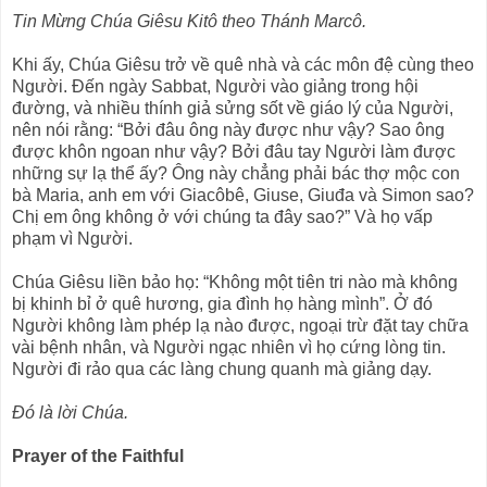
Tin Mừng Chúa Giêsu Kitô theo Thánh Marcô.
Khi ấy, Chúa Giêsu trở về quê nhà và các môn đệ cùng theo
Người. Ðến ngày Sabbat, Người vào giảng trong hội
đường, và nhiều thính giả sửng sốt về giáo lý của Người,
nên nói rằng: “Bởi đâu ông này được như vậy? Sao ông
được khôn ngoan như vậy? Bởi đâu tay Người làm được
những sự lạ thể ấy? Ông này chẳng phải bác thợ mộc con
bà Maria, anh em với Giacôbê, Giuse, Giuđa và Simon sao?
Chị em ông không ở với chúng ta đây sao?” Và họ vấp
phạm vì Người.
Chúa Giêsu liền bảo họ: “Không một tiên tri nào mà không
bị khinh bỉ ở quê hương, gia đình họ hàng mình”. Ở đó
Người không làm phép lạ nào được, ngoại trừ đặt tay chữa
vài bệnh nhân, và Người ngạc nhiên vì họ cứng lòng tin.
Người đi rảo qua các làng chung quanh mà giảng dạy.
Ðó là lời Chúa.
Prayer of the Faithful