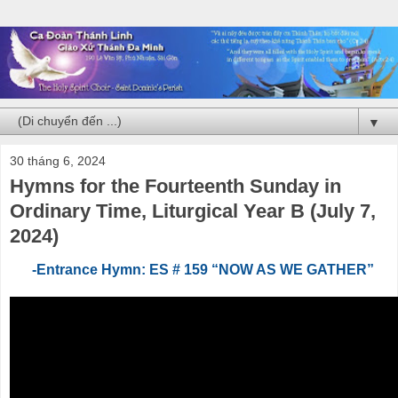
▼
30 tháng 6, 2024
Hymns for the Fourteenth Sunday in
Ordinary Time, Liturgical Year B (July 7,
2024)
-Entrance Hymn: ES # 159 “NOW AS WE GATHER”