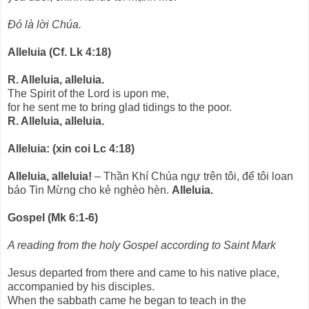
Ðó là lời Chúa.
Alleluia (Cf. Lk 4:18)
R. Alleluia, alleluia.
The Spirit of the Lord is upon me,
for he sent me to bring glad tidings to the poor.
R. Alleluia, alleluia.
Alleluia: (xin coi Lc 4:18)
Alleluia, alleluia!
– Thần Khí Chúa ngự trên tôi, để tôi loan
báo Tin Mừng cho kẻ nghèo hèn.
Alleluia.
Gospel (Mk 6:1-6)
A reading from the holy Gospel according to Saint Mark
Jesus departed from there and came to his native place,
accompanied by his disciples.
When the sabbath came he began to teach in the