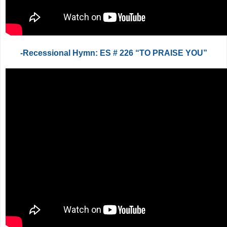
-Recessional Hymn: ES # 226 “TO PRAISE YOU”