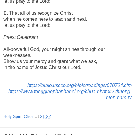
let us pray to the Lord:
E
. That all of us recognize Christ
when he comes here to teach and heal,
let us pray to the Lord:
Priest Celebrant
All-powerful God, your might shines through our
weaknesses.
Show us your mercy and grant what we ask,
in the name of Jesus Christ our Lord.
https://bible.usccb.org/bible/readings/070724.cfm
https://www.tonggiaophanhanoi.org/chua-nhat-xiv-thuong-
nien-nam-b/
Holy Spirit Choir
at
21:22