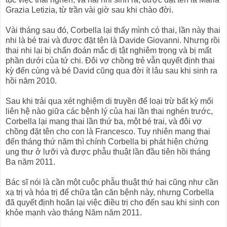
Grazia Letizia, từ trần vài giờ sau khi chào đời.
Vài tháng sau đó, Corbella lại thấy mình có thai, lần này thai
nhi là bé trai và được đặt tên là Davide Giovanni. Nhưng rồi
thai nhi lại bị chẩn đoán mắc dị tật nghiêm trọng và bị mất
phần dưới của tứ chi. Đôi vợ chồng trẻ vẫn quyết định thai
kỳ đến cùng và bé David cũng qua đời ít lâu sau khi sinh ra
hồi năm 2010.
Sau khi trải qua xét nghiệm di truyền để loại trừ bất kỳ mối
liên hệ nào giữa các bệnh lý của hai lần thai nghén trước,
Corbella lại mang thai lần thứ ba, một bé trai, và đôi vợ
chồng đặt tên cho con là Francesco. Tuy nhiên mang thai
đến tháng thứ năm thì chính Corbella bị phát hiện chứng
ung thư ở lưỡi và được phẫu thuật lần đầu tiên hồi tháng
Ba năm 2011.
Bác sĩ nói là cần một cuộc phẫu thuật thứ hai cũng như cần
xạ trị và hóa trị để chữa tận căn bệnh này, nhưng Corbella
đã quyết định hoãn lại việc điều trị cho đến sau khi sinh con
khỏe mạnh vào tháng Năm năm 2011.