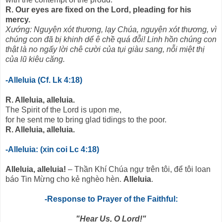
R. Our eyes are fixed on the Lord, pleading for his
mercy.
Xướng: Nguyện xót thương, lạy Chúa, nguyện xót thương, vì
chúng con đã bị khinh dể ê chề quá đỗi! Linh hồn chúng con
thật là no ngấy lời chê cười của tụi giàu sang, nỗi miệt thị
của lũ kiêu căng.
-Alleluia (Cf. Lk 4:18)
R. Alleluia, alleluia.
The Spirit of the Lord is upon me,
for he sent me to bring glad tidings to the poor.
R. Alleluia, alleluia.
-Alleluia: (xin coi Lc 4:18)
Alleluia, alleluia!
– Thần Khí Chúa ngự trên tôi, để tôi loan
báo Tin Mừng cho kẻ nghèo hèn.
Alleluia
.
-Response to Prayer of the Faithful:
"Hear Us, O Lord!"