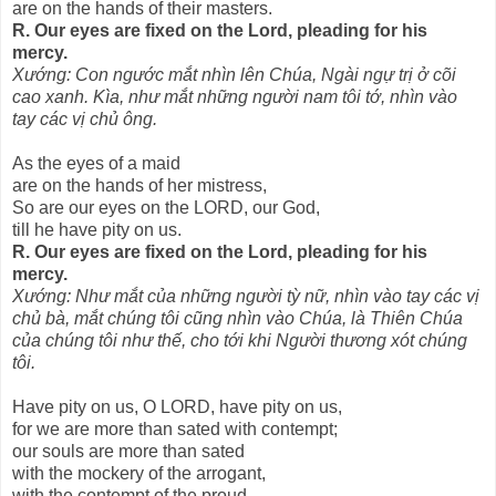
are on the hands of their masters.
R. Our eyes are fixed on the Lord, pleading for his
mercy.
Xướng: Con ngước mắt nhìn lên Chúa, Ngài ngự trị ở cõi
cao xanh. Kìa, như mắt những người nam tôi tớ, nhìn vào
tay các vị chủ ông.
As the eyes of a maid
are on the hands of her mistress,
So are our eyes on the LORD, our God,
till he have pity on us.
R. Our eyes are fixed on the Lord, pleading for his
mercy.
Xướng: Như mắt của những người tỳ nữ, nhìn vào tay các vị
chủ bà, mắt chúng tôi cũng nhìn vào Chúa, là Thiên Chúa
của chúng tôi như thế, cho tới khi Người thương xót chúng
tôi.
Have pity on us, O LORD, have pity on us,
for we are more than sated with contempt;
our souls are more than sated
with the mockery of the arrogant,
with the contempt of the proud.