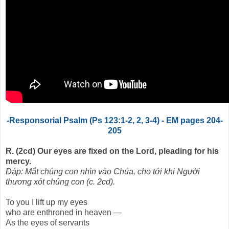
-Responsorial Psalm (Ps 123:1-2, 2, 3-4) - EM pages 204-
205
R. (2cd) Our eyes are fixed on the Lord, pleading for his
mercy.
Ðáp: Mắt chúng con nhìn vào Chúa, cho tới khi Người
thương xót chúng con (c. 2cd).
To you I lift up my eyes
who are enthroned in heaven —
As the eyes of servants