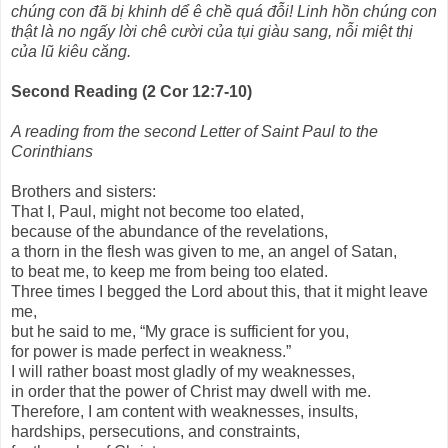
chúng con đã bị khinh dể ê chề quá đỗi! Linh hồn chúng con
thật là no ngấy lời chê cười của tụi giàu sang, nỗi miệt thị
của lũ kiêu căng.
Second Reading (2 Cor 12:7-10)
A reading from the second Letter of Saint Paul to the
Corinthians
Brothers and sisters:
That I, Paul, might not become too elated,
because of the abundance of the revelations,
a thorn in the flesh was given to me, an angel of Satan,
to beat me, to keep me from being too elated.
Three times I begged the Lord about this, that it might leave
me,
but he said to me, “My grace is sufficient for you,
for power is made perfect in weakness.”
I will rather boast most gladly of my weaknesses,
in order that the power of Christ may dwell with me.
Therefore, I am content with weaknesses, insults,
hardships, persecutions, and constraints,