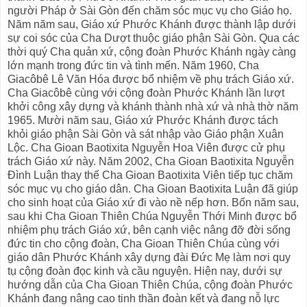
người Pháp ở Sài Gòn đến chăm sóc mục vụ cho Giáo họ.
Năm năm sau, Giáo xứ Phước Khánh được thành lập dưới
sự coi sóc của Cha Dượt thuộc giáo phận Sài Gòn. Qua các
thời quý Cha quản xứ, cộng đoàn Phước Khánh ngày càng
lớn mạnh trong đức tin và tình mến. Năm 1960, Cha
Giacôbê Lê Văn Hóa được bổ nhiệm về phụ trách Giáo xứ.
Cha Giacôbê cùng với cộng đoàn Phước Khánh lần lượt
khởi công xây dựng và khánh thành nhà xứ và nhà thờ năm
1965. Mười năm sau, Giáo xứ Phước Khánh được tách
khỏi giáo phận Sài Gòn và sát nhập vào Giáo phận Xuân
Lộc. Cha Gioan Baotixita Nguyễn Hoa Viên được cử phụ
trách Giáo xứ này. Năm 2002, Cha Gioan Baotixita Nguyễn
Đình Luận thay thế Cha Gioan Baotixita Viên tiếp tục chăm
sóc mục vụ cho giáo dân. Cha Gioan Baotixita Luận đã giúp
cho sinh hoạt của Giáo xứ đi vào nề nếp hơn. Bốn năm sau,
sau khi Cha Gioan Thiên Chúa Nguyễn Thới Minh được bổ
nhiệm phụ trách Giáo xứ, bên cạnh việc nâng đỡ đời sống
đức tin cho cộng đoàn, Cha Gioan Thiên Chúa cùng với
giáo dân Phước Khánh xây dựng đài Đức Mẹ làm nơi quy
tụ cộng đoàn đọc kinh và cầu nguyện. Hiện nay, dưới sự
hướng dẫn của Cha Gioan Thiên Chúa, cộng đoàn Phước
Khánh đang nâng cao tinh thần đoàn kết và đang nỗ lực