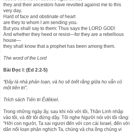
they and their ancestors have revolted against me to this
very day.
Hard of face and obstinate of heart
are they to whom I am sending you.
But you shall say to them: Thus says the LORD GOD!
And whether they heed or resist—for they are a rebellious
house—
they shall know that a prophet has been among them.
The word of the Lord
Bài Ðọc I: (Ed 2:2-5)
“Ðây là nhà phản loạn, và họ sẽ biết rằng giữa họ vẫn có
một tiên tri”.
Trích sách Tiên tri Êdêkiel.
Trong những ngày ấy, sau khi nói với tôi, Thần Linh nhập
vào tôi, và đỡ tôi đứng dậy. Tôi nghe Người nói với tôi rằng:
“Hỡi con người, Ta sai ngươi đến với con cái Israel, đến với
dân nổi loạn phản nghịch Ta, chúng và cha ông chúng vi