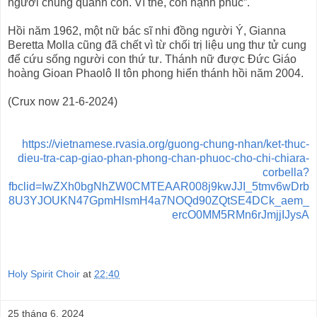
người chung quanh con. Vì thế, con hạnh phúc”.
Hồi năm 1962, một nữ bác sĩ nhi đồng người Ý, Gianna
Beretta Molla cũng đã chết vì từ chối trị liệu ung thư tử cung
để cứu sống người con thứ tư. Thánh nữ được Đức Giáo
hoàng Gioan Phaolô II tôn phong hiển thánh hồi năm 2004.
(Crux now 21-6-2024)
https://vietnamese.rvasia.org/guong-chung-nhan/ket-thuc-
dieu-tra-cap-giao-phan-phong-chan-phuoc-cho-chi-chiara-
corbella?
fbclid=IwZXh0bgNhZW0CMTEAAR008j9kwJJI_5tmv6wDrb
8U3YJOUKN47GpmHlsmH4a7NOQd90ZQtSE4DCk_aem_
ercO0MM5RMn6rJmjjIJysA
Holy Spirit Choir
at
22:40
25 tháng 6, 2024