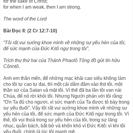
for the sake of Christ;
for when I am weak, then I am strong.
The word of the Lord
Bài Ðọc II: (2 Cr 12:7-10)
“Tôi rất vui sướng khoe mình về những sự yếu hèn của tôi,
để sức mạnh của Ðức Kitô ngự trong tôi”.
Trích thư thứ hai của Thánh Phaolô Tông đồ gửi tín hữu
Côrintô.
Anh em thân mến, để những mạc khải cao siêu không làm
cho tôi tự cao tự đại, thì một cái dằm đâm vào thịt tôi, một
thần sứ của Satan vả mặt tôi. Vì thế đã ba lần tôi van nài
Chúa, để nó rời khỏi tôi. Nhưng Người phán với tôi rằng:
“Ơn Ta đủ cho ngươi, vì sức mạnh của Ta được tỏ bày trong
sự yếu đuối”. Vậy tôi rất vui sướng khoe mình về những sự
yếu hèn của tôi, để sức mạnh của Ðức Kitô ngự trong tôi. Vì
thế, tôi vui thoả trong sự yếu hèn của tôi, trong sự lăng
nhục, quẫn bách, bắt bớ và khốn khó vì Ðức Kitô: vì khi tôi
yếu đuối, chính là lúc tôi mạnh mẽ.