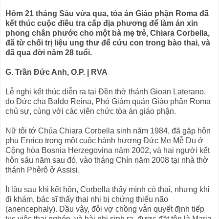
Hôm 21 tháng Sáu vừa qua, tòa án Giáo phận Roma đã
kết thúc cuộc điều tra cấp địa phương để làm án xin
phong chân phước cho một bà mẹ trẻ, Chiara Corbella,
đã từ chối trị liệu ung thư để cứu con trong bào thai, và
đã qua đời năm 28 tuổi.
G. Trần Đức Anh, O.P. | RVA
Lễ nghi kết thúc diễn ra tại Đền thờ thánh Gioan Laterano,
do Đức cha Baldo Reina, Phó Giám quản Giáo phận Roma
chủ sự, cùng với các viên chức tòa án giáo phận.
Nữ tôi tớ Chúa Chiara Corbella sinh năm 1984, đã gặp hôn
phu Enrico trong một cuộc hành hương Đức Mẹ Mễ Du ở
Cộng hòa Bosnia Herzegovina năm 2002, và hai người kết
hôn sáu năm sau đó, vào tháng Chín năm 2008 tại nhà thờ
thánh Phêrô ở Assisi.
Ít lâu sau khi kết hôn, Corbella thấy mình có thai, nhưng khi
đi khám, bác sĩ thấy thai nhi bị chứng thiếu não
(anencephaly). Dầu vậy, đôi vợ chồng vẫn quyết định tiếp
tục việc thai nghén, và hài nhi sinh ra, được đặt tên là Maria