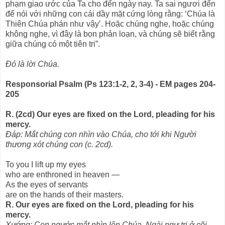
phạm giao ước của Ta cho đến ngày nay. Ta sai ngươi đến
để nói với những con cái dầy mặt cứng lòng rằng: ‘Chúa là
Thiên Chúa phán như vậy’. Hoặc chúng nghe, hoặc chúng
không nghe, vì đây là bọn phản loạn, và chúng sẽ biết rằng
giữa chúng có một tiên tri”.
Ðó là lời Chúa.
Responsorial Psalm (Ps 123:1-2, 2, 3-4) - EM pages 204-
205
R. (2cd) Our eyes are fixed on the Lord, pleading for his
mercy.
Ðáp: Mắt chúng con nhìn vào Chúa, cho tới khi Người
thương xót chúng con (c. 2cd).
To you I lift up my eyes
who are enthroned in heaven —
As the eyes of servants
are on the hands of their masters.
R. Our eyes are fixed on the Lord, pleading for his
mercy.
Xướng: Con ngước mắt nhìn lên Chúa, Ngài ngự trị ở cõi