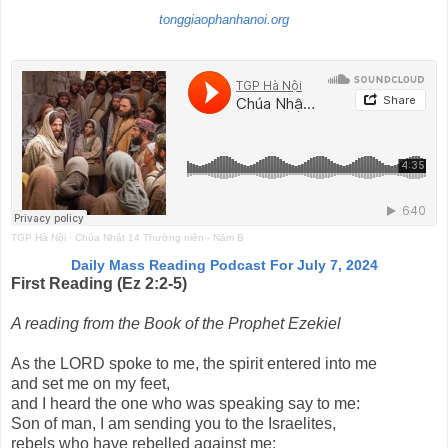
tonggiaophanhanoi.org
TGP Hà Nội
·
Chúa Nhật 14 Thường niên - Năm B
Daily Mass Reading Podcast For July 7, 2024
First Reading (Ez 2:2-5)
A reading from the Book of the Prophet Ezekiel
As the LORD spoke to me, the spirit entered into me
and set me on my feet,
and I heard the one who was speaking say to me:
Son of man, I am sending you to the Israelites,
rebels who have rebelled against me;