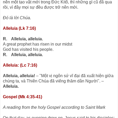
nên một tạo vật mới trong Ðức Kitô, thì những gì cũ đã qua
rồi, vì đây mọi sự đều được trở nên mới.
Ðó là lời Chúa.
Alleluia (Lk 7:16)
R. Alleluia, alleluia.
A great prophet has risen in our midst
God has visited his people.
R. Alleluia, alleluia.
Alleluia: (Lc 7:16)
Alleluia, alleluia!
– "Một vị ngôn sứ vĩ đại đã xuất hiện giữa
chúng ta, và Thiên Chúa đã viếng thăm dân Người". –
Alleluia.
Gospel (Mk 4:35-41)
A reading from the holy Gospel according to Saint Mark
On that day, as evening drew on, Jesus said to his disciples: