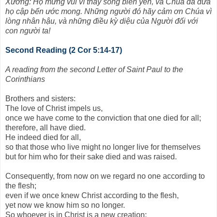
Xướng: Họ mừng vui vì thấy sóng biển yên, và Chúa đã đưa
họ cập bến ước mong. Những người đó hãy cảm ơn Chúa vì
lòng nhân hậu, và những điều kỳ diệu của Người đối với
con người ta!
Second Reading (2 Cor 5:14-17)
A reading from the second Letter of Saint Paul to the
Corinthians
Brothers and sisters:
The love of Christ impels us,
once we have come to the conviction that one died for all;
therefore, all have died.
He indeed died for all,
so that those who live might no longer live for themselves
but for him who for their sake died and was raised.
Consequently, from now on we regard no one according to
the flesh;
even if we once knew Christ according to the flesh,
yet now we know him so no longer.
So whoever is in Christ is a new creation: