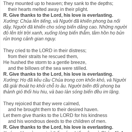
They mounted up to heaven; they sank to the depths;
their hearts melted away in their plight.
R. Give thanks to the Lord, his love is everlasting.
Xướng: Chúa lên tiếng, và Người đã khiến phong ba nổi
dậy, Người đã khiến cho sóng biển dâng cao. Những người
đó lên tới trời xanh, xuống lòng biển thẳm, tâm hồn họ bủn
rủn trong cảnh gian nguy.
They cried to the LORD in their distress;
from their straits he rescued them,
He hushed the storm to a gentle breeze,
and the billows of the sea were stilled.
R. Give thanks to the Lord, his love is everlasting.
Xướng: Họ đã kêu cầu Chúa trong cơn khốn khó, và Người
đã giải thoát họ khỏi chỗ lo âu. Người biến đổi phong ba
thành gió thổi hiu hiu, và bao làn sóng biển đều im lặng.
They rejoiced that they were calmed,
and he brought them to their desired haven.
Let them give thanks to the LORD for his kindness
and his wondrous deeds to the children of men.
R. Give thanks to the Lord, his love is everlasting.