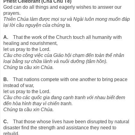
Priest Celebrant (Cha Chủ Tế)
God can do all things and eagerly wishes to answer our
prayers.
Thiên Chúa làm được mọi sự và Ngài luôn mong muốn đáp
lại lời cầu nguyện của chúng ta.
A.
That the work of the Church touch all humanity with
healing and nourishment,
let us pray to the Lord.
Cầu cho công việc của Giáo hội chạm đến toàn thể nhân
loại bằng sự chữa lành và nuôi dưỡng (tâm hồn).
Chúng ta cầu xin Chúa.
B.
That nations compete with one another to bring peace
instead of war,
let us pray to the Lord.
Cầu cho các quốc gia đang cạnh tranh với nhau biết đem
đến hòa hình thay vì chiến tranh.
Chúng ta cầu xin Chúa.
C.
That those whose lives have been disrupted by natural
disaster find the strength and assistance they need to
rebuild,