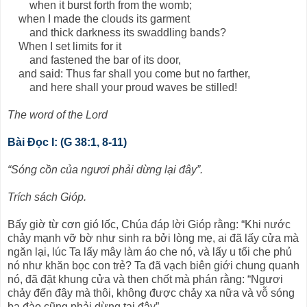
when it burst forth from the womb;
when I made the clouds its garment
and thick darkness its swaddling bands?
When I set limits for it
and fastened the bar of its door,
and said: Thus far shall you come but no farther,
and here shall your proud waves be stilled!
The word of the Lord
Bài Ðọc I: (G 38:1, 8-11)
“Sóng cồn của ngươi phải dừng lại đây”.
Trích sách Gióp.
Bấy giờ từ cơn gió lốc, Chúa đáp lời Gióp rằng: “Khi nước
chảy mạnh vỡ bờ như sinh ra bởi lòng mẹ, ai đã lấy cửa mà
ngăn lại, lúc Ta lấy mây làm áo che nó, và lấy u tối che phủ
nó như khăn bọc con trẻ? Ta đã vạch biên giới chung quanh
nó, đã đặt khung cửa và then chốt mà phán rằng: “Ngươi
chảy đến đây mà thôi, không được chảy xa nữa và vỗ sóng
ba đào cũng phải dừng tại đây”.