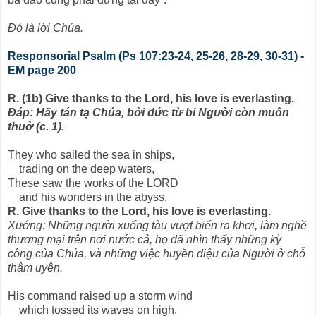
Ðó là lời Chúa.
Responsorial Psalm (Ps 107:23-24, 25-26, 28-29, 30-31) -
EM page 200
R. (1b) Give thanks to the Lord, his love is everlasting.
Ðáp: Hãy tán tạ Chúa, bởi đức từ bi Người còn muôn
thuở (c. 1).
They who sailed the sea in ships,
trading on the deep waters,
These saw the works of the LORD
and his wonders in the abyss.
R. Give thanks to the Lord, his love is everlasting.
Xướng: Những người xuống tàu vượt biển ra khơi, làm nghề
thương mại trên nơi nước cả, họ đã nhìn thấy những kỳ
công của Chúa, và những việc huyền diệu của Người ở chỗ
thâm uyên.
His command raised up a storm wind
which tossed its waves on high.