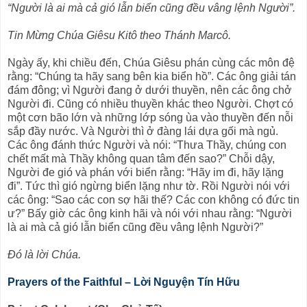
“Người là ai mà cả gió lẫn biển cũng đều vâng lệnh Người”.
Tin Mừng Chúa Giêsu Kitô theo Thánh Marcô.
Ngày ấy, khi chiều đến, Chúa Giêsu phán cùng các môn đệ
rằng: “Chúng ta hãy sang bên kia biển hồ”. Các ông giải tán
đám đông; vì Người đang ở dưới thuyền, nên các ông chở
Người đi. Cũng có nhiều thuyền khác theo Người. Chợt có
một cơn bão lớn và những lớp sóng ùa vào thuyền đến nỗi
sắp đầy nước. Và Người thì ở đàng lái dựa gối mà ngủ.
Các ông đánh thức Người và nói: “Thưa Thầy, chúng con
chết mất mà Thầy không quan tâm đến sao?” Chỗi dậy,
Người đe gió và phán với biển rằng: “Hãy im đi, hãy lặng
đi”. Tức thì gió ngừng biển lặng như tờ. Rồi Người nói với
các ông: “Sao các con sợ hãi thế? Các con không có đức tin
ư?” Bấy giờ các ông kinh hãi và nói với nhau rằng: “Người
là ai mà cả gió lẫn biển cũng đều vâng lệnh Người?”
Ðó là lời Chúa.
Prayers of the Faithful – Lời Nguyện Tín Hữu