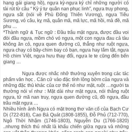
hạng gái giang hồ), ngựa kỳ-ngựa ký chỉ những người có
tài rút từ câu “ Kỳ ý tự quân nan phục linh”, ngựa truy phong,
ngựa sắt (nói về Phù Đổng Thiên Vương), ngựa Tiêu
Sương, vó câu, kỵ mã, quân mã, mã lực, mã hồi, mà đề, mã
phu …
*Thành ngữ & Tục ngữ : Đầu trâu mặt ngựa, được đầu voi
đòi đầu ngựa, mồm chó vó ngựa, một con ngựa đau cả tàu
không ăn cỏ, ngựa quen đường cũ, thẳng như ruột ngựa,
ngựa chạy có bầy-chim bay có bạn, ngựa hay lắm tật, ngựa
Hồ chim Việt, ngựa hưu thay đổi, ngựa le te cũng đến bến
giang …
Ngựa được nhắc nhở thường xuyên trong các tác
phẩm văn học . Căn cứ vào đặc tính lông bờm của ngựa và
những đặc thù khác của cơ thể nó như mặt, ruột …người ta
thường nói ví như : Mặt dài như mặt ngựa, nói thẳng ruột
ngựa, tứ mã nan truy, ngựa quen đường cũ, đồ ngựa, đầu
trâu mặt ngựa …
Nhiều hình ảnh Ngựa có mặt trong thơ văn cổ của Bạch Cư
Dị (722-816), Cao Bá Quát (1808-1855), Đỗ Phủ (712-770),
Ngô Thời Nhậm (1746-1803), Nguyễn Du (1766-1820)
..nhưng thích thú nhất là khẩu chiến giữa ngựa và những