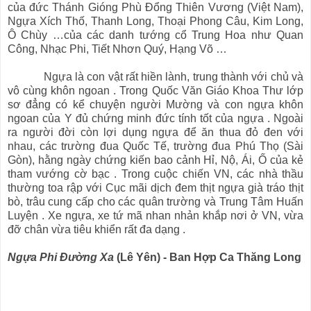
của đức Thánh Gióng Phù Đổng Thiên Vương (Việt Nam),
Ngựa Xích Thố, Thanh Long, Thoại Phong Câu, Kim Long,
Ô Chùy …của các danh tướng cổ Trung Hoa như Quan
Công, Nhạc Phi, Tiết Nhơn Quý, Hạng Võ …
Ngựa là con vật rất hiền lành, trung thành với chủ và
vô cùng khôn ngoan . Trong Quốc Văn Giáo Khoa Thư lớp
sơ đẳng có kể chuyện người Mường và con ngựa khôn
ngoan của Y đủ chứng minh đức tính tốt của ngựa . Ngoài
ra người đời còn lợi dụng ngựa để ăn thua đỏ đen với
nhau, các trường đua Quốc Tế, trường đua Phú Thọ (Sài
Gòn), hằng ngày chứng kiến bao cảnh Hỉ, Nộ, Ái, Ố của kẻ
tham vướng cờ bạc . Trong cuộc chiến VN, các nhà thầu
thường toa rập với Cục mãi dịch đem thịt ngựa già tráo thịt
bò, trâu cung cấp cho các quân trường và Trung Tâm Huấn
Luyện . Xe ngựa, xe tứ mã nhan nhản khắp nơi ở VN, vừa
đỡ chân vừa tiêu khiển rất đa dạng .
Ngựa Phi Đường Xa
(Lê Yên) - Ban Hợp Ca Thăng Long