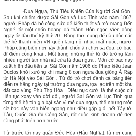
-Đua Ngựa, Thú Tiêu Khiển Của Người Sai Gòn :
Sau khi chiếm được Sài Gòn và Lục Tỉnh vào năm 1867,
người Pháp đã bỏ công sức để kiến thiết và mở mang Bến
Nghé, từ một chốn hoang dã thành Hòn ngọc Viễn đông
ngay từ đầu thế kỷ thứ 20 . Đồng thời cũng để đầu độc các
thế hệ thanh niên VN quên lãng nỗi nhục mất nuóc, người
Pháp cũng biến nơi này thành chốn ăn chơi sa đọa, cờ bạc,
đĩ điếm công khai . Một trong những thứ tứ đổ tường làm
nhiều người tan nhà nát cửa là đua ngựa . Môn cờ bạc này
xuất hiện đầu tiên tại Sài Gòn năm 1906 do Pháp kiều Jean
Duclos khởi xướng khi mang 8 con ngựa đua giống Ả Rập
từ Hà Nội vào Sài Gòn . Từ đó trò chơi đánh cá bằng tiền
diễn ra hằng ngày tại trường đua ngựa, tọa lạc trên một khu
đất cao vùng Phú Thọ Hòa . Điều nực cười là thế cuộc cứ
liên tục xoay vần dời đổi, người Sài Gòn và Lục Tỉnh qua
từng thế hệ tán gia bại sản vì mê đua ngựa, thế nhưng môn
cờ bạc này vẫn hiên ngang như diều gặp gió, hết Tây tới
Tàu, Quốc Gia rồi Cộng Sản, rốt cuộc kinh doanh đỏ đen
càng phát triển hơn trước .
Từ trước tới nay quận Đức Hòa (Hậu Nghĩa), là nơi cung