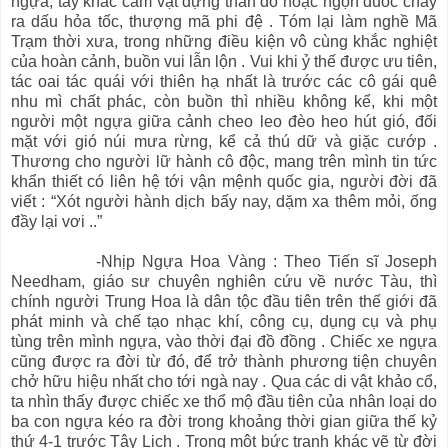
ngựa, tay khác cầm vật đựng than đỏ hoặc ngọn đuốc cháy
ra dấu hỏa tốc, thượng mã phi đệ . Tóm lại làm nghề Mã
Trạm thời xưa, trong những điều kiện vô cùng khắc nghiệt
của hoàn cảnh, buồn vui lẫn lộn . Vui khi ỷ thế được ưu tiên,
tác oai tác quái với thiên hạ nhất là trước các cô gái quê
nhu mì chất phác, còn buồn thì nhiều không kể, khi một
người một ngựa giữa cảnh cheo leo đèo heo hút gió, đối
mặt với gió núi mưa rừng, kể cả thú dữ và giặc cướp .
Thương cho người lữ hành cô độc, mang trên mình tin tức
khẩn thiết có liên hệ tới vận mệnh quốc gia, người đời đã
viết : “Xót người hành dịch bấy nay, dặm xa thêm mỏi, ống
đầy lại vơi ..”
-Nhịp Ngựa Hoa Vàng : Theo Tiến sĩ Joseph
Needham, giáo sư chuyên nghiên cứu về nước Tàu, thì
chính người Trung Hoa là dân tộc đầu tiên trên thế giới đã
phát minh và chế tạo nhạc khí, công cụ, dụng cụ và phụ
tùng trên mình ngựa, vào thời đại đồ đồng . Chiếc xe ngựa
cũng được ra đời từ đó, để trở thành phương tiện chuyên
chở hữu hiệu nhất cho tới ngà nay . Qua các di vật khảo cổ,
ta nhìn thấy được chiếc xe thổ mộ đầu tiên của nhân loại do
ba con ngựa kéo ra đời trong khoảng thời gian giữa thế kỷ
thứ 4-1 trước Tây Lịch . Trong một bức tranh khác vẽ từ đời