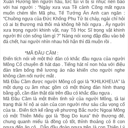
Xuân Hương tên người hầu, tức tủi vì bị sỉ nhục nên bảo
với hai người : “Ngày xưa vua Tề cảnh Công mất ngựa
muốn chém tên Mã phu, Tể Tướng Án Anh can ngăn :
“Chuồng ngựa của Đức Khổng Phu Tử bị cháy, ngài chỉ hỏi
có ai bị thương mà thôi mà không hề hỏi ngựa . Ấy người
xưa trọng người khinh vật, nay Tô Học Sĩ trọng vật khinh
người thì còn sống làm gì ?” Nàng nói xong đập đầu vào bệ
đá chết, hai người nhìn nhau hối hận thì đã muộn rồi .
*MÃ ĐẦU CẦM :
Điển tích nói về một thứ đàn có khắc đầu ngựa của người
Mông Cổ chuyên đi hát dạo . Tiếng hát nỉ non hòa với điệu
đàn trầm bổng thê lương áo não khiến cho người nghe
không cầm nổi nước mắt .
Mã Đầu Cầm được người Mông cổ gọi là “KHILKHEUA” là
một dụng cụ âm nhạc gồm có một thùng đàn hình thang
bằng gỗ, cần đàn thật dài trên đầu có khắc đầu ngựa .
Mã Đầu Cầm là một thiên tình sử của người Mông, tả lại
trạng thái hỉ nộ ai oán của con người như sáu câu vọng cổ
của ta . Điển tích kể rằng về phương Bắc nước Ngoại Mông
có một Thiên Miếu gọi là “Bog Do kura” thờ thượng đế,
chung quanh miếu là đồng cỏ tốt, thỉnh thoảng có 8 con
ngựa đến ăn cỏ . Dẫn đầu đoàn ngựa trên là con Thiên Lý