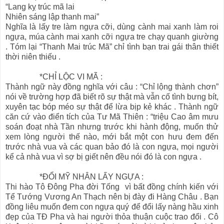
“Lang kỵ trúc mã lai
Nhiên sáng lập thanh mai”
Nghĩa là lấy tre làm ngựa cỡi, dùng cành mai xanh làm roi
ngựa, múa cành mai xanh cỡi ngựa tre chạy quanh giường
. Tóm lại “Thanh Mai trúc Mã” chỉ tình bạn trai gái thân thiết
thời niên thiếu .
*CHỈ LỘC VI MÃ :
Thành ngữ này đồng nghĩa với câu : “Chỉ lộng thành chơn”
nói về trường hợp đã biết rõ sự thật mà vẫn cố tình bưng bít,
xuyên tạc bóp méo sự thật để lừa bịp kẻ khác . Thành ngữ
căn cứ vào điển tích của Tư Mã Thiên : “triệu Cao âm mưu
soán đoạt nhà Tần nhưng trước khi hành động, muốn thử
xem lòng người thế nào, mới bắt một con hưu đem đến
trước nhà vua và các quan bảo đó là con ngựa, mọi người
kể cả nhà vua vì sợ bị giết nên đều nói đó là con ngựa .
*ĐỔI MỸ NHÂN LẤY NGỰA :
Thi hào Tô Đông Pha đời Tống vì bất đồng chính kiến với
Tể Tướng Vương An Thạch nên bị đày đi Hàng Châu . Bạn
đồng liêu muốn đem con ngựa quý để đổi lấy nàng hầu xinh
đẹp của TĐ Pha và hai người thỏa thuận cuộc trao đổi . Cô