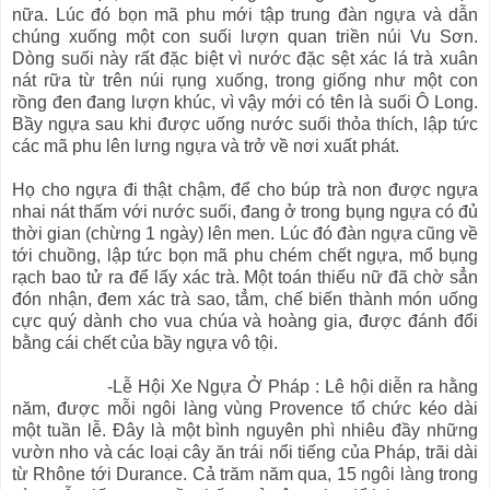
nữa. Lúc đó bọn mã phu mới tập trung đàn ngựa và dẫn
chúng xuống một con suối lượn quan triền núi Vu Sơn.
Dòng suối này rất đặc biệt vì nước đặc sệt xác lá trà xuân
nát rữa từ trên núi rụng xuống, trong giống như một con
rồng đen đang lượn khúc, vì vậy mới có tên là suối Ô Long.
Bầy ngựa sau khi được uống nước suối thỏa thích, lập tức
các mã phu lên lưng ngựa và trở về nơi xuất phát.
Họ cho ngựa đi thật chậm, để cho búp trà non được ngựa
nhai nát thấm với nước suối, đang ở trong bụng ngựa có đủ
thời gian (chừng 1 ngày) lên men. Lúc đó đàn ngựa cũng về
tới chuồng, lập tức bọn mã phu chém chết ngựa, mổ bụng
rạch bao tử ra để lấy xác trà. Một toán thiếu nữ đã chờ sẳn
đón nhận, đem xác trà sao, tẳm, chế biến thành món uống
cực quý dành cho vua chúa và hoàng gia, được đánh đổi
bằng cái chết của bầy ngựa vô tội.
-Lễ Hội Xe Ngựa Ở Pháp : Lê hội diễn ra hằng
năm, được mỗi ngôi làng vùng Provence tổ chức kéo dài
một tuần lễ. Đây là một bình nguyên phì nhiêu đầy những
vườn nho và các loại cây ăn trái nổi tiếng của Pháp, trãi dài
từ Rhône tới Durance. Cả trăm năm qua, 15 ngôi làng trong