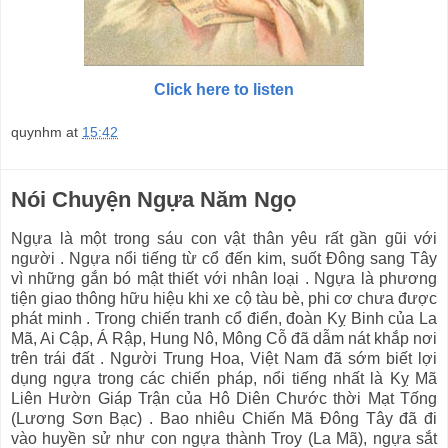
Click here to listen
quynhm
at
15:42
Nói Chuyện Ngựa Năm Ngọ
Ngựa là một trong sáu con vật thân yêu rất gần gũi với
người . Ngựa nổi tiếng từ cổ đến kim, suốt Đông sang Tây
vì những gắn bó mật thiết với nhân loại . Ngựa là phương
tiện giao thông hữu hiệu khi xe cộ tàu bè, phi cơ chưa được
phát minh . Trong chiến tranh cổ điển, đoàn Kỵ Binh của La
Mã, Ai Cập, Á Rập, Hung Nô, Mông Cỗ đã dẫm nát khắp nơi
trên trái đất . Người Trung Hoa, Việt Nam đã sớm biết lợi
dụng ngựa trong các chiến pháp, nổi tiếng nhất là Kỵ Mã
Liên Hườn Giáp Trận của Hô Diên Chước thời Mạt Tống
(Lương Sơn Bạc) . Bao nhiêu Chiến Mã Đông Tây đã đi
vào huyền sử như con ngựa thành Troy (La Mã), ngựa sắt