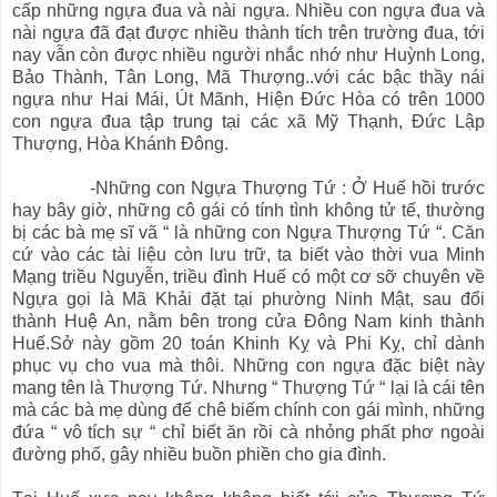
cấp những ngựa đua và nài ngựa. Nhiều con ngựa đua và
nài ngựa đã đạt được nhiều thành tích trên trường đua, tới
nay vẫn còn được nhiều người nhắc nhớ như Huỳnh Long,
Bảo Thành, Tân Long, Mã Thượng..với các bậc thầy nái
ngựa như Hai Mái, Út Mãnh, Hiện Đức Hòa có trên 1000
con ngựa đua tập trung tại các xã Mỹ Thạnh, Đức Lập
Thượng, Hòa Khánh Đông.
-Những con Ngựa Thượng Tứ : Ở Huế hồi trước
hay bây giờ, những cô gái có tính tình không tử tế, thường
bị các bà mẹ sĩ vã “ là những con Ngựa Thượng Tứ “. Căn
cứ vào các tài liệu còn lưu trữ, ta biết vào thời vua Minh
Mạng triều Nguyễn, triều đình Huế có một cơ sỡ chuyên về
Ngựa gọi là Mã Khải đặt tại phường Ninh Mật, sau đổi
thành Huệ An, nằm bên trong cửa Đông Nam kinh thành
Huế.Sở này gồm 20 toán Khinh Kỵ và Phi Kỵ, chỉ dành
phục vụ cho vua mà thôi. Những con ngựa đặc biệt này
mang tên là Thượng Tứ. Nhưng “ Thượng Tứ “ lại là cái tên
mà các bà mẹ dùng để chê biếm chính con gái mình, những
đứa “ vô tích sự “ chỉ biết ăn rồi cà nhỏng phất phơ ngoài
đường phố, gây nhiều buồn phiền cho gia đình.