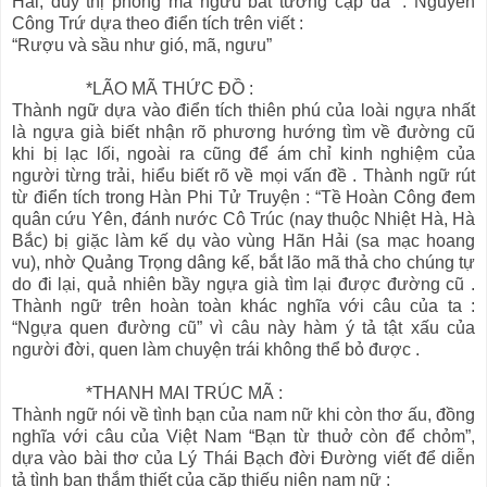
Hải, duy thị phong mã ngưu bất tương cập dã” . Nguyễn
Công Trứ dựa theo điển tích trên viết :
“Rượu và sầu như gió, mã, ngưu”
*LÃO MÃ THỨC ĐỒ :
Thành ngữ dựa vào điển tích thiên phú của loài ngựa nhất
là ngựa già biết nhận rõ phương hướng tìm về đường cũ
khi bị lạc lối, ngoài ra cũng để ám chỉ kinh nghiệm của
người từng trải, hiểu biết rõ về mọi vấn đề . Thành ngữ rút
từ điển tích trong Hàn Phi Tử Truyện : “Tề Hoàn Công đem
quân cứu Yên, đánh nước Cô Trúc (nay thuộc Nhiệt Hà, Hà
Bắc) bị giặc làm kế dụ vào vùng Hãn Hải (sa mạc hoang
vu), nhờ Quảng Trọng dâng kế, bắt lão mã thả cho chúng tự
do đi lại, quả nhiên bầy ngựa già tìm lại được đường cũ .
Thành ngữ trên hoàn toàn khác nghĩa với câu của ta :
“Ngựa quen đường cũ” vì câu này hàm ý tả tật xấu của
người đời, quen làm chuyện trái không thể bỏ được .
*THANH MAI TRÚC MÃ :
Thành ngữ nói về tình bạn của nam nữ khi còn thơ ấu, đồng
nghĩa với câu của Việt Nam “Bạn từ thuở còn để chỏm”,
dựa vào bài thơ của Lý Thái Bạch đời Đường viết để diễn
tả tình bạn thắm thiết của cặp thiếu niên nam nữ :