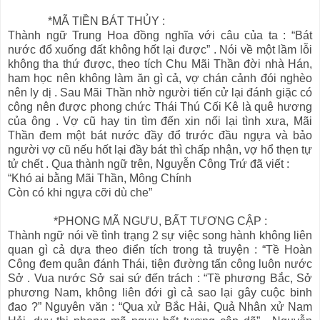
*MÃ TIỀN BÁT THỦY :
Thành ngữ Trung Hoa đồng nghĩa với câu của ta : “Bát
nước đổ xuống đất không hốt lại được” . Nói về một lầm lỗi
không tha thứ được, theo tích Chu Mãi Thần đời nhà Hán,
ham học nên không làm ăn gì cả, vợ chán cảnh đói nghèo
nên ly dị . Sau Mãi Thần nhờ người tiến cử lại đánh giặc có
công nên được phong chức Thái Thú Cối Kê là quê hương
của ông . Vợ cũ hay tin tìm đến xin nối lại tình xưa, Mãi
Thần đem một bát nước đầy đổ trước đầu ngựa và bảo
người vợ cũ nếu hốt lại đầy bát thì chấp nhận, vợ hổ thẹn tự
tử chết . Qua thành ngữ trên, Nguyễn Công Trứ đã viết :
“Khó ai bằng Mãi Thần, Mông Chính
Còn có khi ngựa cỡi dù che”
*PHONG MÃ NGƯU, BẤT TƯƠNG CẬP :
Thành ngữ nói về tình trạng 2 sự việc song hành không liên
quan gì cả dựa theo điển tích trong tả truyện : “Tề Hoàn
Công đem quân đánh Thái, tiện đường tấn công luôn nước
Sở . Vua nước Sở sai sứ đến trách : “Tề phương Bắc, Sở
phương Nam, không liên đới gì cả sao lại gây cuộc binh
đao ?” Nguyên văn : “Qua xử Bắc Hải, Quả Nhân xử Nam