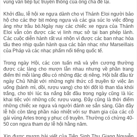
vùng vẫn tiếp tục truyền thống của ông cha để lại.
Khởi đầu, lễ hội xe ngựa dành cho vị Thánh Eloi người bảo
hộ cho các thợ bịt móng ngựa và các gia súc lo việc đồng
áng như trâu bò.Ngày nay các chiếc xe ngựa của Thánh
Eloi vẫn còn được các vị linh mục sở tại ban phép lành.
Các cuộc diễn hành rất vui nhộn vì được các ban nhạc hòa
tấu theo nhịp quân hành qua các bản nhạc như Marseillais
của Pháp và các nhạc phẩm nổi tiếng quốc tế.
Trong ngày Hội, các con tuấn mã và yên cương thường
được các làng cho mượn lẫn nhau nhưng về phần trang
điểm thì mỗi làng đều có những đặc dị riêng. Hội bắt đầu từ
ngày Chủ Nhật với những nghi thức cổ truyền từ việc ăn
uống (bánh mì, dồi, rượu vang) cho tới đốt lò than tỏa khói
trắng, cho tới lúc tia nắng bắt đầu trong ngày cũng là lúc
khai tiệc với những cốc rượu vang. Đây cũng là thời điểm
những chiếc xe ngựa và người đánh xe sẳn sàng. Gần đây
lễ hội còn tăng phần náo nhiệt với sự tham gia của các cô
gái vùng Arles trong y phục cổ truyền. Thường có chừng 40-
50 con ngựa tham dự lễ hội hằng năm.
Xin được mượn bài viết của Tiên Sinh Thu Giang Nguyễn