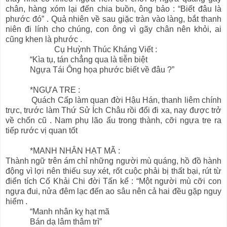
chân, hàng xóm lại đến chia buồn, ông bảo : “Biết đâu là
phước đó” . Quả nhiên về sau giặc tràn vào làng, bắt thanh
niên đi lính cho chúng, con ông vì gãy chân nên khỏi, ai
cũng khen là phước .
Cụ Huỳnh Thúc Kháng Viết :
“Kìa tụ, tán chẳng qua là tiễn biệt
Ngựa Tái Ông họa phước biết về đâu ?”
*NGỰA TRE :
Quách Cấp làm quan đời Hậu Hán, thanh liêm chính
trực, trước làm Thứ Sử Ích Châu rồi đổi đi xa, nay được trở
về chốn cũ . Nam phụ lão ấu trong thành, cỡi ngựa tre ra
tiếp rước vị quan tốt
*MANH NHÂN HẠT MÃ :
Thành ngữ trên ám chỉ những người mù quáng, hồ đồ hành
động vì lợi nên thiếu suy xét, rốt cuộc phải bị thất bại, rút từ
điển tích Cố Khải Chi đời Tấn kể : “Một người mù cỡi con
ngựa đui, nửa đêm lạc đến ao sâu nên cả hai đều gặp nguy
hiểm .
“Manh nhân kỵ hạt mã
Bán dạ lâm thâm trì”