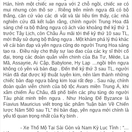
Hán, hình một chiếc xe ngựa với 2 chỗ ngồi, chiếc xe có
mui nhưng còn thô sơ . Riêng trên mình ngựa đã có bộ
thắng, căn cứ vào các di vật và tài liệu tìm thấy, các nhà
nghiên cứu đã kết luận rằng, chính người Trung Hoa đã
sáng chế ra bộ thắng ngựa có ách vào khoảng thế kỷ thứ 1
trước Tây Lịch, còn Châu Âu mãi tới thế kỷ thứ 10 sau TL,
mới thấy sử dụng bộ thắng ngựa . Một khám phá lý thú khác
về cái bàn đạp và yên ngựa cũng do người Trung Hoa sáng
tạo ra . Điều này cho thấy sự lao đao của các kỵ sĩ thời cổ
đại, trong các đoàn quân viễn chinh của Ba Tư, Mède, La
Mã, Assayrie, Ai Cập, Babylone, Hy Lạp …ngồi trên ngựa
không có yên và bàn đạp . Đến thế kỷ thứ 3 sau TL, người
Hán đã đạt được kỹ thuật luyện kim, nên làm thành những
chiếc bàn đạp ngựa bằng kim loại rất đẹp . Sau này, chính
đoàn quân viễn chinh của bộ tộc Avars miền Trung Á, khi
xâm chiếm Âu Châu, đã phổ biến các phụ tùng do người
Tàu phát minh trên ngựa . Như Hoàng Đế Byzance là
Fiavius Mauricius viết trong tác phẩm “luận bàn Về Chiến
lược Năm 580 sau TL” thì bàn đạp, yên ngựa mới chính là
yếu tố quan trọng nhất của Kỵ binh .
- Xe Thổ Mộ Tại Sài Gòn và Nam Kỳ Lục Tỉnh : “…