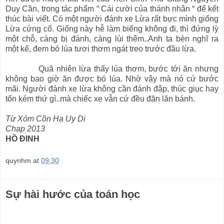
Duy Cần, trong tác phẩm “ Cái cười của thánh nhân “ để kết
thúc bài viết. Có một người đánh xe Lừa rất bực mình giống
Lừa cứng cổ. Giống này hễ làm biếng không đi, thì đứng lỳ
một chỗ, càng bị đánh, càng lùi thêm..Anh ta bèn nghĩ ra
một kế, đem bó lúa tươi thơm ngát treo trước đầu lừa.
Quã nhiên lừa thấy lúa thơm, bước tới ăn nhưng
không bao giờ ăn được bó lúa. Nhờ vậy mà nó cứ bước
mãi. Người đánh xe lừa không cần đánh đập, thúc giục hay
tốn kém thứ gì..mà chiếc xe vẫn cứ đều đặn lăn bánh.
Từ Xóm Cồn Hạ Uy Di
Chạp 2013
HỒ ĐINH
quynhm
at
09:30
Sự hài hước của toán học