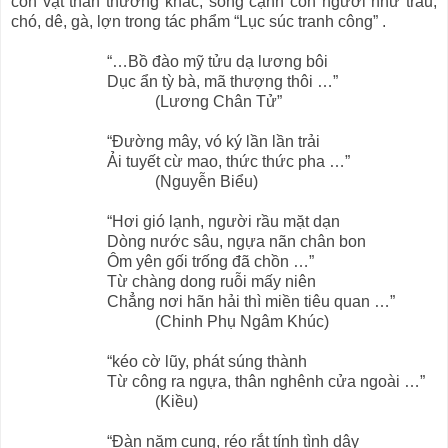
con vật thân thương khác, sống cạnh con người như trâu,
chó, dê, gà, lợn trong tác phẩm “Lục súc tranh công” .
“…Bồ đào mỹ tửu dạ lương bôi
Dục ẩn tỳ bà, mã thượng thôi …”
(Lương Chân Tử”
“Đường mây, vó ký lần lần trải
Ải tuyết cừ mao, thức thức pha …”
(Nguyễn Biểu)
“Hơi gió lạnh, người rầu mặt dạn
Dòng nước sâu, ngựa nãn chân bon
Ôm yên gối trống đã chồn …”
Từ chàng dong ruỗi mấy niên
Chẳng nơi hãn hải thì miền tiêu quan …”
(Chinh Phụ Ngâm Khúc)
“kéo cờ lũy, phát súng thành
Từ công ra ngựa, thân nghênh cửa ngoài …”
(Kiều)
“Đàn năm cung, réo rắt tính tình dây