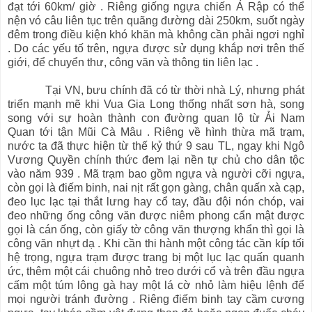
đạt tới 60km/ giờ . Riêng giống ngựa chiến Ả Rập có thể
nện vó câu liên tục trên quãng đường dài 250km, suốt ngày
đêm trong điều kiện khó khăn mà không cần phải ngơi nghỉ
. Do các yếu tố trên, ngựa được sử dụng khắp nơi trên thế
giới, để chuyển thư, công văn và thông tin liên lạc .
Tại VN, bưu chính đã có từ thời nhà Lý, nhưng phát
triển mạnh mẽ khi Vua Gia Long thống nhất sơn hà, song
song với sự hoàn thành con đường quan lộ từ Ải Nam
Quan tới tận Mũi Cà Mâu . Riêng về hình thừa mã trạm,
nước ta đã thực hiện từ thế kỷ thứ 9 sau TL, ngay khi Ngô
Vương Quyền chính thức đem lại nền tự chủ cho dân tộc
vào năm 939 . Mã trạm bao gồm ngựa và người cỡi ngựa,
còn gọi là điếm binh, nai nịt rất gọn gàng, chân quấn xà cạp,
đeo lục lạc tại thắt lưng hay cổ tay, đầu đội nón chóp, vai
đeo những ống công văn được niêm phong cẩn mật được
gọi là cán ống, còn giấy tờ công văn thượng khẩn thì gọi là
công văn nhựt dạ . Khi cần thi hành một công tác cần kíp tối
hệ trọng, ngựa trạm được trang bị một lục lạc quấn quanh
ức, thêm một cái chuông nhỏ treo dưới cổ và trên đầu ngựa
cấm một túm lông gà hay một lá cờ nhỏ làm hiệu lệnh để
mọi người tránh đường . Riêng điếm binh tay cầm cương