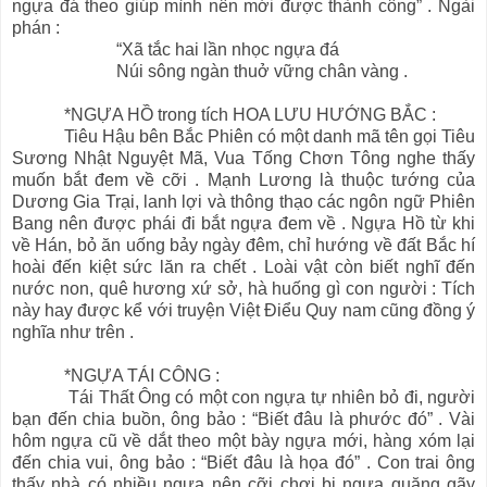
ngựa đá theo giúp mình nên mới được thành công” . Ngài
phán :
“Xã tắc hai lần nhọc ngựa đá
Núi sông ngàn thuở vững chân vàng .
*NGỰA HỒ trong tích HOA LƯU HƯỚNG BẮC :
Tiêu Hậu bên Bắc Phiên có một danh mã tên gọi Tiêu
Sương Nhật Nguyệt Mã, Vua Tống Chơn Tông nghe thấy
muốn bắt đem về cỡi . Mạnh Lương là thuộc tướng của
Dương Gia Trại, lanh lợi và thông thạo các ngôn ngữ Phiên
Bang nên được phái đi bắt ngựa đem về . Ngựa Hồ từ khi
về Hán, bỏ ăn uống bảy ngày đêm, chỉ hướng về đất Bắc hí
hoài đến kiệt sức lăn ra chết . Loài vật còn biết nghĩ đến
nước non, quê hương xứ sở, hà huống gì con người : Tích
này hay được kể với truyện Việt Điểu Quy nam cũng đồng ý
nghĩa như trên .
*NGỰA TÁI CÔNG :
Tái Thất Ông có một con ngựa tự nhiên bỏ đi, người
bạn đến chia buồn, ông bảo : “Biết đâu là phước đó” . Vài
hôm ngựa cũ về dắt theo một bày ngựa mới, hàng xóm lại
đến chia vui, ông bảo : “Biết đâu là họa đó” . Con trai ông
thấy nhà có nhiều ngựa nên cỡi chơi bị ngựa quăng gãy