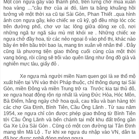
Một con ngựa gầy vào thành phố, trên lưng chở mùa xuân
hoa vàng …”câu thơ của ai đó, làm ta bâng khuâng hồi
tưởng về một thời xa cũ tại Sài Gòn, Phan Thiết ..qua hình
ảnh con ngựa gầy, kéo chiếc xe cũ kỹ, gõ đều nhịp lóc cóc
trên đường phố, chơ vơ lạc lõng giữa dòng xe cộ, nơi
những ngã tư ngã sáu mù mịt khói xe . Những chiếc xe
ngựa chở đầy hoa, từ các nẻo ngoại ô vào phố thị, khác nào
bầy én trên bầu trời bao la, mang tin xuân về nhân thế . Đây
cũng là phương tiện giao thông cuối cùng của một thời
vang bóng, ròi cũng sẽ trôi vào quên lãng như ông đồ già và
nghiên mực tàu, giấy đỏ .
Xe ngựa mà người miền Nam quen gọi là xe thổ mộ
xuất hiện tại VN vào thời Pháp thuộc, chỉ thông dụng tại Sài
Gòn, miền Đông và miền Trung trở ra Trước kia tại thủ đô,
xe ngựa hoạt động rộn rịp nhất là vùng Đức Hòa, Hóc Môn,
Bà Điểm, hằng ngày chở hoa quả, cau trầu và bạn hàng tới
các chợ Gia Định, Bình Tiên, Cầu Ông Lãnh . Từ sau năm
1954, xe ngựa chỉ còn được phép giao thông từ Bình Tiên
tới Cầu Ông Lãnh và bến chánh tại một khu đất trống gần
Ga Xe Lửa Sài Gòn . Cũng có một con đường tại Tân Định
mang tên Mã Lộ . Tư khi xe ngựa du nhập vào VN, dân ta
đã học được nghề đóng móng ngựa .