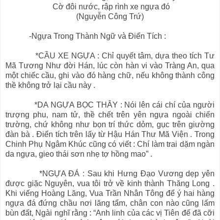
Cờ đôi nước, rập rình xe ngựa đó
(Nguyễn Công Trứ)
-Ngựa Trong Thành Ngữ và Điển Tích :
*CẦU XE NGỰA : Chỉ quyết tâm, dựa theo tích Tư
Mã Tương Như đời Hán, lúc còn hàn vi vào Tràng An, qua
một chiếc cầu, ghi vào đó hàng chữ, nếu không thành công
thề không trở lại cầu này .
*DA NGỰA BỌC THÂY : Nói lên cái chí của người
trượng phu, nam tử, thề chết trên yên ngựa ngoài chiến
trường, chứ không như bọn trí thức dỏm, gục trên giường
đàn bà . Điển tích trên lấy từ Hậu Hán Thư Mã Viện . Trong
Chinh Phụ Ngâm Khúc cũng có viết : Chí làm trai dặm ngàn
da ngựa, gieo thái sơn nhẹ tợ hồng mao” .
*NGỰA ĐÁ : Sau khi Hưng Đạo Vương dẹp yên
được giặc Nguyên, vua tôi trở về kinh thành Thăng Long .
Khi viếng Hoàng Lăng, Vua Trần Nhân Tông để ý hai hàng
ngựa đá đứng chầu nơi lăng tẩm, chân con nào cũng lấm
bùn đất, Ngài nghĩ rằng : “Anh linh của các vị Tiên đế đã cỡi