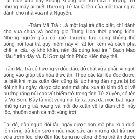
Tại Huế xưa nay không không biết tới cửa Thượng Tứ
nhưng mấy ai biết Thượng Tứ lại là tên của một loại ngựa
dành cho nhà vua nhà Nguyễn.
-Trảm Mã Trà : Là một loại trà đặc biệt, chỉ dành
cho vua chúa và hoàng gia Trung Hoa thời phong kiến.
Những người giàu có, giới thượng lưu cũng không thể
uống nổi loại trà quý hiếm này vì rất tốn kém và cách pha
chế lại cầu kỳ khó khăn, nên đã dùng loại trà “ Bạch Mao
Hầu “ trên dãy Vu Di Sơn tại tỉnh Phúc Kiến thay thế.
Trảm Mã Trà có hương vị độc đáo, độ chát vừa phải, vị ngọt,
uống vào giúp tiêu hóa thức ăn. Theo các tài liệu đọc được,
ta biết khi mùa xuân đến cũng là lúc hàng đàn ngựa bị bỏ
đói nhiều ngày, được các toán mã phu xua từ kinh đô đi về
hướng rặng núi cao vút hiểm trở trong tỉnh Tứ Xuyên, có tên
là Vu Sơn. Đây là một vùng núi từ xa xưa đã mọc bạt ngàn
những rừng trà hoang và mỗi độ xuân về là đâm chồi nẫy
lộc, nhuộm xanh cả một vùng trời.
Tại đó, đàn ngựa đói lâu ngày được bọn mã phu xua đuổi
lên rừng trà trên sườn núi, mặc sức ăn những đọt trà non
vừa ướm lộc, cho đến lúc bụng no căng không thể ăn được