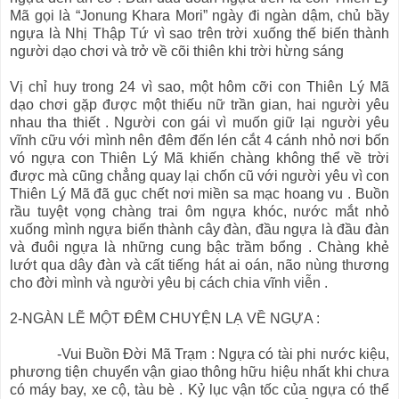
Mã gọi là “Jonung Khara Mori” ngày đi ngàn dậm, chủ bầy
ngựa là Nhị Thập Tứ vì sao trên trời xuống thế biến thành
người dạo chơi và trở về cõi thiên khi trời hừng sáng
Vị chỉ huy trong 24 vì sao, một hôm cỡi con Thiên Lý Mã
dạo chơi gặp được một thiếu nữ trần gian, hai người yêu
nhau tha thiết . Người con gái vì muốn giữ lại người yêu
vĩnh cữu với mình nên đêm đến lén cắt 4 cánh nhỏ nơi bốn
vó ngựa con Thiên Lý Mã khiến chàng không thể về trời
được mà cũng chẳng quay lại chốn cũ với người yêu vì con
Thiên Lý Mã đã gục chết nơi miền sa mạc hoang vu . Buồn
rầu tuyệt vọng chàng trai ôm ngựa khóc, nước mắt nhỏ
xuống mình ngựa biến thành cây đàn, đầu ngựa là đầu đàn
và đuôi ngựa là những cung bậc trầm bổng . Chàng khẻ
lướt qua dây đàn và cất tiếng hát ai oán, não nùng thương
cho đời mình và người yêu bị cách chia vĩnh viễn .
2-NGÀN LẼ MỘT ĐÊM CHUYỆN LẠ VỀ NGỰA :
-Vui Buồn Đời Mã Trạm : Ngựa có tài phi nước kiệu,
phương tiện chuyển vận giao thông hữu hiệu nhất khi chưa
có máy bay, xe cộ, tàu bè . Kỷ lục vận tốc của ngựa có thể