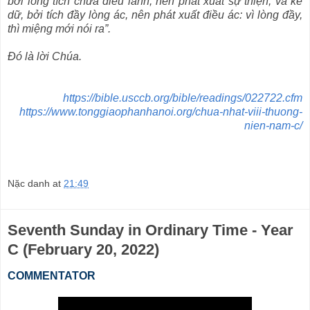
bởi lòng tích chứa điều lành, nên phát xuất sự thiện; và kẻ
dữ, bởi tích đầy lòng ác, nên phát xuất điều ác: vì lòng đầy,
thì miệng mới nói ra”.
Ðó là lời Chúa.
https://bible.usccb.org/bible/readings/022722.cfm
https://www.tonggiaophanhanoi.org/chua-nhat-viii-thuong-
nien-nam-c/
Nặc danh
at
21:49
Seventh Sunday in Ordinary Time - Year
C (February 20, 2022)
COMMENTATOR