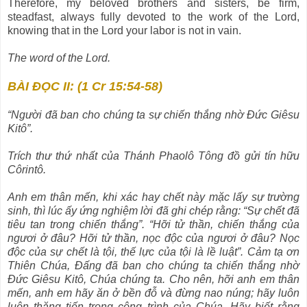
Therefore, my beloved brothers and sisters, be firm,
steadfast, always fully devoted to the work of the Lord,
knowing that in the Lord your labor is not in vain.
The word of the Lord.
BÀI ĐỌC II: (1 Cr 15:54-58)
“Người đã ban cho chúng ta sự chiến thắng nhờ Ðức Giêsu
Kitô”.
Trích thư thứ nhất của Thánh Phaolô Tông đồ gửi tín hữu
Côrintô.
Anh em thân mến, khi xác hay chết này mặc lấy sự trường
sinh, thì lúc ấy ứng nghiệm lời đã ghi chép rằng: “Sự chết đã
tiêu tan trong chiến thắng”. “Hỡi tử thần, chiến thắng của
ngươi ở đâu? Hỡi tử thần, nọc độc của ngươi ở đâu? Nọc
độc của sự chết là tội, thế lực của tội là lề luật”. Cảm tạ ơn
Thiên Chúa, Ðấng đã ban cho chúng ta chiến thắng nhờ
Ðức Giêsu Kitô, Chúa chúng ta. Cho nên, hỡi anh em thân
mến, anh em hãy ăn ở bền đỗ và đừng nao núng; hãy luôn
luôn thăng tiến trong công trình của Chúa. Hãy biết rằng