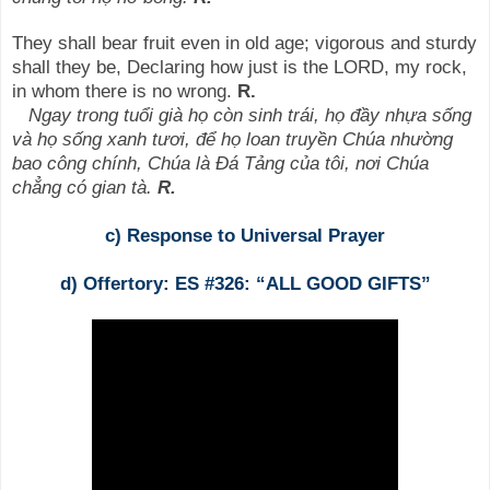
They shall bear fruit even in old age; vigorous and sturdy
shall they be, Declaring how just is the LORD, my rock,
in whom there is no wrong.
R.
Ngay trong tuổi già họ còn sinh trái, họ đầy nhựa sống
và họ sống xanh tươi, để họ loan truyền Chúa nhường
bao công chính, Chúa là Ðá Tảng của tôi, nơi Chúa
chẳng có gian tà.
R.
c) Response to Universal Prayer
d) Offertory: ES #326: “ALL GOOD GIFTS”