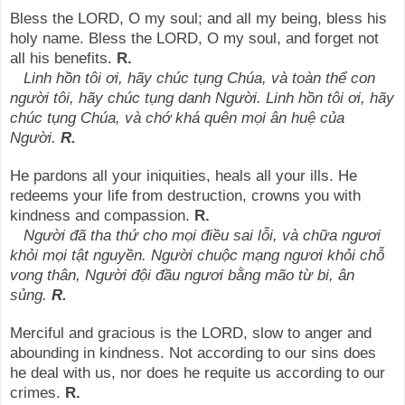
Bless the LORD, O my soul; and all my being, bless his
holy name. Bless the LORD, O my soul, and forget not
all his benefits.
R.
Linh hồn tôi ơi, hãy chúc tụng Chúa, và toàn thể con
người tôi, hãy chúc tụng danh Người. Linh hồn tôi ơi, hãy
chúc tụng Chúa, và chớ khá quên mọi ân huệ của
Người.
R.
He pardons all your iniquities, heals all your ills. He
redeems your life from destruction, crowns you with
kindness and compassion.
R.
Người đã tha thứ cho mọi điều sai lỗi, và chữa ngươi
khỏi mọi tật nguyền. Người chuộc mạng ngươi khỏi chỗ
vong thân, Người đội đầu ngươi bằng mão từ bi, ân
sủng.
R.
Merciful and gracious is the LORD, slow to anger and
abounding in kindness. Not according to our sins does
he deal with us, nor does he requite us according to our
crimes.
R.