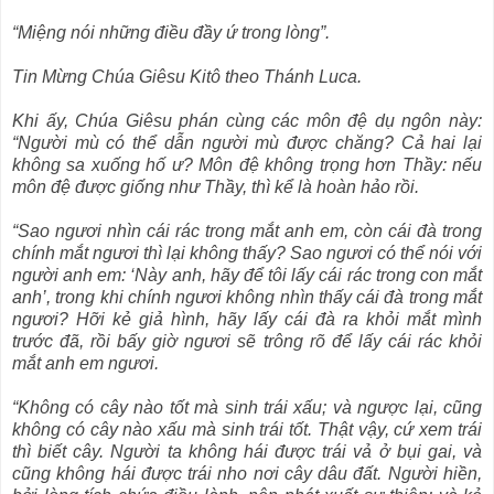
“Miệng nói những điều đầy ứ trong lòng”.
Tin Mừng Chúa Giêsu Kitô theo Thánh Luca.
Khi ấy, Chúa Giêsu phán cùng các môn đệ dụ ngôn này:
“Người mù có thể dẫn người mù được chăng? Cả hai lại
không sa xuống hố ư? Môn đệ không trọng hơn Thầy: nếu
môn đệ được giống như Thầy, thì kể là hoàn hảo rồi.
“Sao ngươi nhìn cái rác trong mắt anh em, còn cái đà trong
chính mắt ngươi thì lại không thấy? Sao ngươi có thể nói với
người anh em: ‘Này anh, hãy để tôi lấy cái rác trong con mắt
anh’, trong khi chính ngươi không nhìn thấy cái đà trong mắt
ngươi? Hỡi kẻ giả hình, hãy lấy cái đà ra khỏi mắt mình
trước đã, rồi bấy giờ ngươi sẽ trông rõ để lấy cái rác khỏi
mắt anh em ngươi.
“Không có cây nào tốt mà sinh trái xấu; và ngược lại, cũng
không có cây nào xấu mà sinh trái tốt. Thật vậy, cứ xem trái
thì biết cây. Người ta không hái được trái vả ở bụi gai, và
cũng không hái được trái nho nơi cây dâu đất. Người hiền,