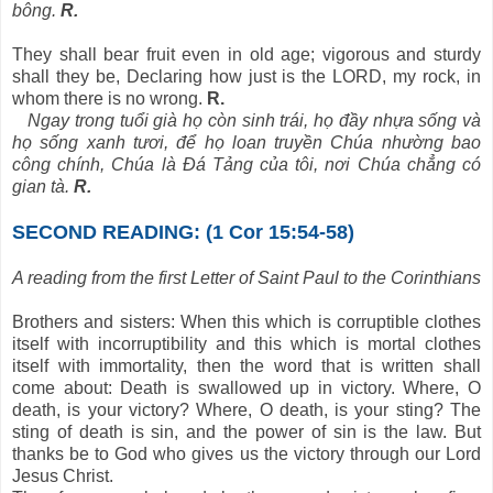
bông.
R.
They shall bear fruit even in old age; vigorous and sturdy
shall they be, Declaring how just is the LORD, my rock, in
whom there is no wrong.
R.
Ngay trong tuổi già họ còn sinh trái, họ đầy nhựa sống và
họ sống xanh tươi, để họ loan truyền Chúa nhường bao
công chính, Chúa là Ðá Tảng của tôi, nơi Chúa chẳng có
gian tà.
R.
SECOND READING: (1 Cor 15:54-58)
A reading from the first Letter of Saint Paul to the Corinthians
Brothers and sisters: When this which is corruptible clothes
itself with incorruptibility and this which is mortal clothes
itself with immortality, then the word that is written shall
come about: Death is swallowed up in victory. Where, O
death, is your victory? Where, O death, is your sting? The
sting of death is sin, and the power of sin is the law. But
thanks be to God who gives us the victory through our Lord
Jesus Christ.