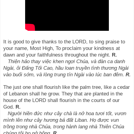
It is good to give thanks to the LORD, to sing praise to
your name, Most High, To proclaim your kindness at
dawn and your faithfulness throughout the night.
R.
Thiện hảo thay việc khen ngợi Chúa, và đàn ca danh
Ngài, ôi Ðấng Tối Cao, hầu loan truyền tình thương Ngài
vào buổi sớm, và lòng trung tín Ngài vào lúc ban đêm.
R.
The just one shall flourish like the palm tree, like a cedar
of Lebanon shall he grow. They that are planted in the
house of the LORD shall flourish in the courts of our
God.
R.
Người hiền đức như cây chà là nở hoa tươi tốt, vươn
mình lên như cây hương bá đất Liban. Họ được vun
trồng trong nhà Chúa, trong hành lang nhà Thiên Chúa
chúng tôi họ nở bông.
R.