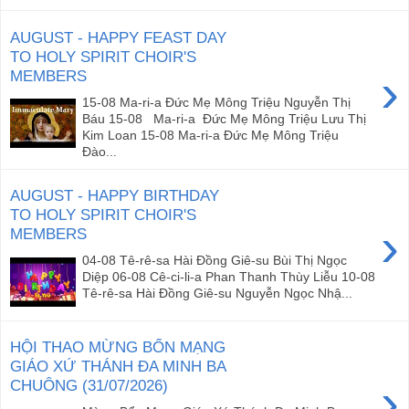
AUGUST - HAPPY FEAST DAY
TO HOLY SPIRIT CHOIR'S
›
MEMBERS
15-08 Ma-ri-a Đức Mẹ Mông Triệu Nguyễn Thị
Báu 15-08 Ma-ri-a Đức Mẹ Mông Triệu Lưu Thị
Kim Loan 15-08 Ma-ri-a Đức Mẹ Mông Triệu
Đào...
AUGUST - HAPPY BIRTHDAY
TO HOLY SPIRIT CHOIR'S
›
MEMBERS
04-08 Tê-rê-sa Hài Đồng Giê-su Bùi Thị Ngọc
Diệp 06-08 Cê-ci-li-a Phan Thanh Thùy Liễu 10-08
Tê-rê-sa Hài Đồng Giê-su Nguyễn Ngọc Nhậ...
HỘI THAO MỪNG BỔN MẠNG
GIÁO XỨ THÁNH ĐA MINH BA
›
CHUÔNG (31/07/2026)