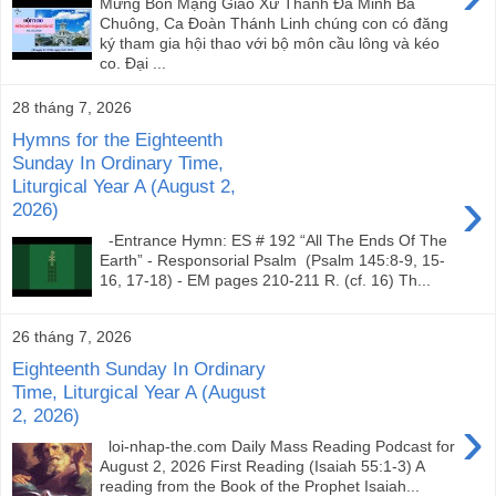
Mừng Bổn Mạng Giáo Xứ Thánh Đa Minh Ba
Chuông, Ca Đoàn Thánh Linh chúng con có đăng
ký tham gia hội thao với bộ môn cầu lông và kéo
co. Đại ...
28 tháng 7, 2026
Hymns for the Eighteenth
Sunday In Ordinary Time,
Liturgical Year A (August 2,
›
2026)
-Entrance Hymn: ES # 192 “All The Ends Of The
Earth” - Responsorial Psalm (Psalm 145:8-9, 15-
16, 17-18) - EM pages 210-211 R. (cf. 16) Th...
26 tháng 7, 2026
Eighteenth Sunday In Ordinary
Time, Liturgical Year A (August
2, 2026)
›
loi-nhap-the.com Daily Mass Reading Podcast for
August 2, 2026 First Reading (Isaiah 55:1-3) A
reading from the Book of the Prophet Isaiah...