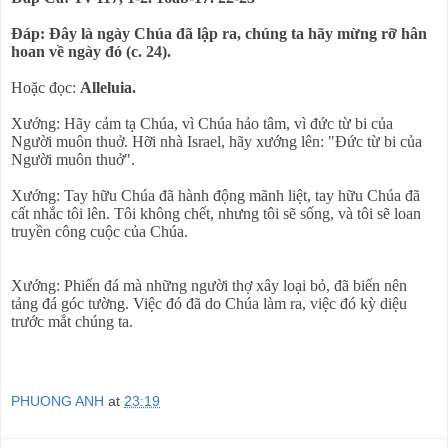
Ðáp: Ðây là ngày Chúa đã lập ra, chúng ta hãy mừng rỡ hân
hoan về ngày đó (c. 24).
Hoặc đọc:
Alleluia.
Xướng: Hãy cảm tạ Chúa, vì Chúa hảo tâm, vì đức từ bi của
Người muôn thuở. Hỡi nhà Israel, hãy xướng lên: "Ðức từ bi của
Người muôn thuở".
Xướng: Tay hữu Chúa đã hành động mãnh liệt, tay hữu Chúa đã
cất nhắc tôi lên. Tôi không chết, nhưng tôi sẽ sống, và tôi sẽ loan
truyền công cuộc của Chúa.
Xướng: Phiến đá mà những người thợ xây loại bỏ, đã biến nên
tảng đá góc tường. Việc đó đã do Chúa làm ra, việc đó kỳ diệu
trước mắt chúng ta.
PHUONG ANH
at
23:19