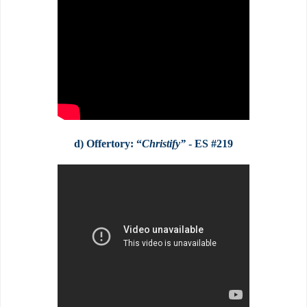
d) Offertory:
“
Christify”
- ES #219