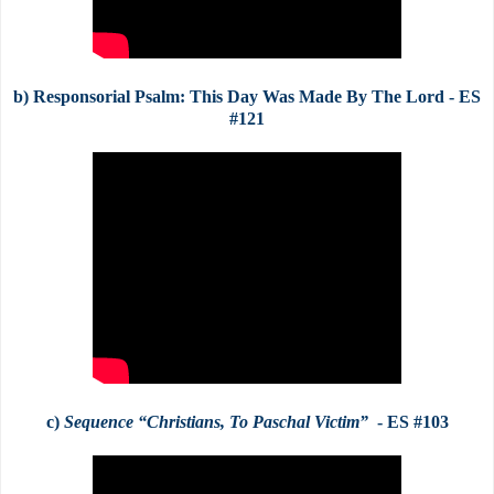
b) Responsorial Psalm:
This D
ay Was Made By The Lord
- ES
#121
c)
Sequence “
Christians, To Paschal V
ictim
”
- ES #103