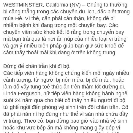
WESTMINSTER, California (NV) – Chúng ta thường
bị căng thẳng trong các chuyến du lịch, đặc biệt trong
mùa Hè. Vì thế, cần phải cẩn thận, không để bị
nhiễm bệnh khi đang trong một chuyến bay. Các
chuyên viên sức khoẻ tiết lộ rằng trong chuyến bay
mà bạn trải qua là nơi ẩn núp của nhiều loại vi trùng
và gợi ý nhiều biện pháp giúp bạn giữ sức khoẻ để
cảm thấy thoải mái khi đang ở trên không trung.
Đừng để chân trần khi đi bộ.
Các tiếp viên hàng không chứng kiến mỗi ngày nhiều
cảnh tượng, từ người bị nôn mửa, bị đổ máu, hoặc
làm đổ vấy tung toé thức ăn trên thảm lót đường đi.
Linda Ferguson, nữ tiếp viên hàng không hành nghề
suốt 24 năm qua cho biết cô thấy nhiều người đi bộ
từ ghế ngồi đến phòng vệ sinh trên đôi chân trần. Cô
đã phải năn nỉ họ đừng như thế vì sàn nhà chứa đầy
vi trùng. Theo cô, bạn đừng bao giờ vào nhà vệ sinh
hoặc khu vực bếp ăn mà không mang giầy dép vì