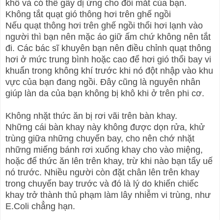
khô và có thể gây dị ứng cho đôi mắt của bạn.
Không tắt quạt gió thông hơi trên ghế ngồi
Nếu quạt thông hơi trên ghế ngồi thổi hơi lạnh vào
người thì bạn nên mặc áo giữ ấm chứ không nên tắt
đi. Các bác sĩ khuyên bạn nên điều chỉnh quạt thông
hơi ở mức trung bình hoặc cao để hơi gió thổi bay vi
khuẩn trong không khí trước khi nó đột nhập vào khu
vực của bạn đang ngồi. Đây cũng là nguyên nhân
giúp làn da của bạn không bị khô khi ở trên phi cơ.
Không nhặt thức ăn bị rơi vãi trên bàn khay.
Những cái bàn khay này không được dọn rửa, khử
trùng giữa những chuyến bay, cho nên chớ nhặt
những miếng bánh rơi xuống khay cho vào miệng,
hoặc để thức ăn lên trên khay, trừ khi nào bạn tẩy uế
nó trước. Nhiều người còn đặt chân lên trên khay
trong chuyến bay trước và đó là lý do khiến chiếc
khay trở thành thủ phạm làm lây nhiễm vi trùng, như
E.Coli chẳng hạn.