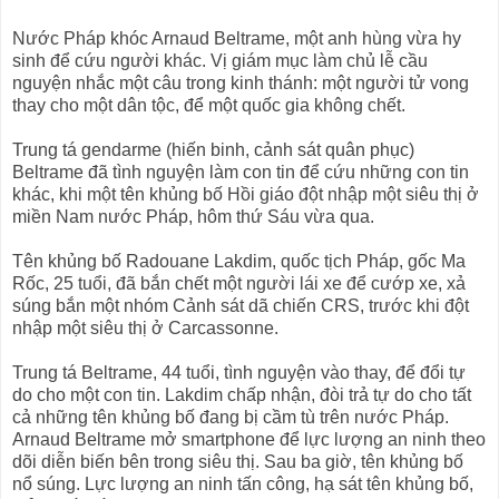
Nước Pháp khóc Arnaud Beltrame, một anh hùng vừa hy
sinh để cứu người khác. Vị giám mục làm chủ lễ cầu
nguyện nhắc một câu trong kinh thánh: một người tử vong
thay cho một dân tộc, để một quốc gia không chết.
Trung tá gendarme (hiến binh, cảnh sát quân phục)
Beltrame đã tình nguyện làm con tin để cứu những con tin
khác, khi một tên khủng bố Hồi giáo đột nhập một siêu thị ở
miền Nam nước Pháp, hôm thứ Sáu vừa qua.
Tên khủng bố Radouane Lakdim, quốc tịch Pháp, gốc Ma
Rốc, 25 tuổi, đã bắn chết một người lái xe để cướp xe, xả
súng bắn một nhóm Cảnh sát dã chiến CRS, trước khi đột
nhập một siêu thị ở Carcassonne.
Trung tá Beltrame, 44 tuổi, tình nguyện vào thay, để đổi tự
do cho một con tin. Lakdim chấp nhận, đòi trả tự do cho tất
cả những tên khủng bố đang bị cầm tù trên nước Pháp.
Arnaud Beltrame mở smartphone để lực lượng an ninh theo
dõi diễn biến bên trong siêu thị. Sau ba giờ, tên khủng bố
nổ súng. Lực lượng an ninh tấn công, hạ sát tên khủng bố,