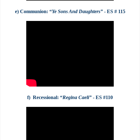
e
) Communion:
“
Ye Sons And Daughters
”
- ES # 115
f
) Recessional:
“
Regina
Ca
eli
”
- ES #110