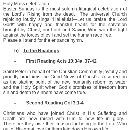
Holy Mass celebration.
Easter Sunday is the most solemn liturgical celebration of
the Lord’s Rising from the dead.
The universal Church
rejoicing loudly sings “Halleluia!—Let us praise the Lord
God!” with happy and thankful hearts for the salvation
brought by Christ, our Lord and Savior, Who won the fight
against the forces of evil and set the human race free.
Please all stand for the entrance hymn.
b)
To the Readings
-
First Reading Acts 10:34a. 37-42
Saint Peter in behalf of the Christian Community joyfully and
proudly proclaims the Good News of Christ’s Resurrection
as the starting point of
the new
humanity
reborn by water
and the Holy Spirit
when God’s promises of freedom from
sin and death to sinners have come true.
-
Second Reading Col 3:1-4
Christians who have joined Christ in His Suffering
and
Death are now raised with Him to new life in glory.
Therefore they owe their reason for being to the Lord Who
out of His great love for them laid down His
own
life.