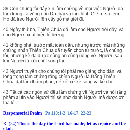
39 Còn chúng tôi đây xin làm chứng về mọi việc Người đã
làm trong cả vùng dân Do-thái và tại chính Giê-ru-sa-lem.
Họ đã treo Người lên cây gỗ mà giết đi.
40 Ngày thứ ba, Thiên Chúa đã làm cho Người trỗi dậy, và
cho Người xuất hiện tỏ tường,
41 không phải trước mặt toàn dân, nhưng trước mặt những
chứng nhân Thiên Chúa đã tuyển chọn từ trước, là chúng
tôi, những kẻ đã được cùng ăn cùng uống với Người, sau
khi Người từ cõi chết sống lại.
42 Người truyền cho chúng tôi phải rao giảng cho dân, và
long trọng làm chứng rằng chính Người là Đấng Thiên
Chúa đặt làm thẩm phán, để xét xử kẻ sống và kẻ chết.
43 Tất cả các ngôn sứ đều làm chứng về Người và nói rằng
phàm ai tin vào Người thì sẽ nhờ danh Người mà được ơn
tha tội."
Responsorial Psalm
Ps 118:1-2, 16-17, 22-23.
R. (24)
This is the day the Lord has made; let us rejoice and be
glad.