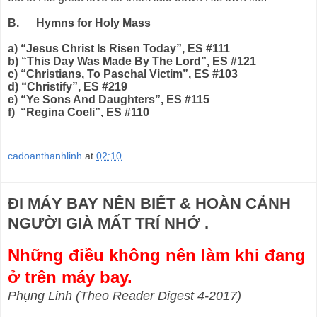
B.
Hymns for Holy Mass
a) “Jesus Christ Is Risen Today”, ES #111
b) “This Day Was Made By The Lord”, ES #121
c) “Christians, To Paschal Victim”, ES #103
d) “Christify”, ES #219
e) “Ye Sons And Daughters”, ES #115
f)
“Regina Coeli”, ES #110
cadoanthanhlinh
at
02:10
ĐI MÁY BAY NÊN BIẾT & HOÀN CẢNH
NGƯỜI GIÀ MẤT TRÍ NHỚ .
Những điều không nên làm khi đang
ở trên máy bay.
Phụng Linh (Theo Reader Digest 4-2017)