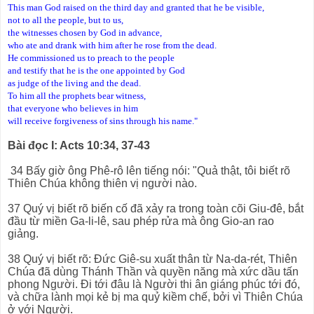
This man God raised on the third day and granted that he be visible,
not to all the people, but to us,
the witnesses chosen by God in advance,
who ate and drank with him after he rose from the dead.
He commissioned us to preach to the people
and testify that he is the one appointed by God
as judge of the living and the dead.
To him all the prophets bear witness,
that everyone who believes in him
will receive forgiveness of sins through his name."
Bài đọc I: Acts 10:34, 37-43
34 Bấy giờ ông Phê-rô lên tiếng nói: "Quả thật, tôi biết rõ
Thiên Chúa không thiên vị người nào.
37 Quý vị biết rõ biến cố đã xảy ra trong toàn cõi Giu-đê, bắt
đầu từ miền Ga-li-lê, sau phép rửa mà ông Gio-an rao
giảng.
38 Quý vị biết rõ: Đức Giê-su xuất thân từ Na-da-rét, Thiên
Chúa đã dùng Thánh Thần và quyền năng mà xức dầu tấn
phong Người. Đi tới đâu là Người thi ân giáng phúc tới đó,
và chữa lành mọi kẻ bị ma quỷ kiềm chế, bởi vì Thiên Chúa
ở với Người.