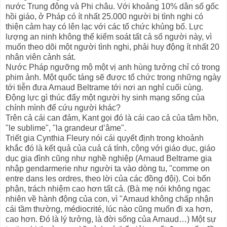
nước Trung đông và Phi châu. Với khoảng 10% dân số gốc
hồi giáo, ở Pháp có ít nhất 25.000 người bị tình nghi có
thiện cảm hay có lên lạc với các tổ chức khủng bố. Lực
lượng an ninh không thể kiểm soát tất cả số người này, vì
muốn theo dõi một người tình nghi, phải huy động ít nhất 20
nhân viên cảnh sát.
Nước Pháp ngưỡng mộ một vị anh hùng tưởng chỉ có trong
phim ảnh. Một quốc táng sẽ được tổ chức trong những ngày
tới tiễn đưa Arnaud Beltrame tới nơi an nghỉ cuối cùng.
Động lực gì thúc đẩy một người hy sinh mạng sống của
chính mình để cứu người khác?
Trên cả cái can đảm, Kant gọi đó là cái cao cả của tâm hồn,
"le sublime", "la grandeur d’âme".
Triết gia Cynthia Fleury nói cái quyết định trong khoảnh
khắc đó là kết quả của cuả cá tính, cộng với giáo dục, giáo
dục gia đình cũng như nghề nghiệp (Arnaud Beltrame gia
nhập gendarmerie như người ta vào dòng tu, "comme on
entre dans les ordres, theo lời của các đồng đội). Coi bổn
phận, trách nhiệm cao hơn tất cả. (Bà mẹ nói không ngạc
nhiên về hành động của con, vì "Arnaud không chấp nhận
cái tầm thường, médiocrité, lúc nào cũng muốn đi xa hơn,
cao hơn. Đó là lý tưởng, là đời sống của Arnaud…) Một sự