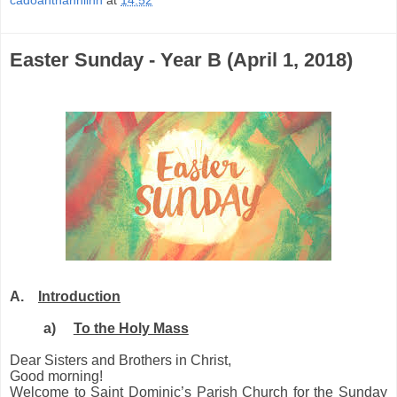
cadoanthanhlinh
at
14:52
Easter Sunday - Year B (April 1, 2018)
A.
Introduction
a)
To the Holy Mass
Dear Sisters and Brothers in Christ,
Good morning!
Welcome to Saint Dominic’s
P
arish Church for the Sunday