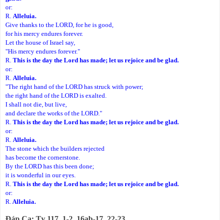
or:
R.
Alleluia.
Give thanks to the LORD, for he is good,
for his mercy endures forever.
Let the house of Israel say,
"His mercy endures forever."
R.
This is the day the Lord has made; let us rejoice and be glad.
or:
R.
Alleluia.
"The right hand of the LORD has struck with power;
the right hand of the LORD is exalted.
I shall not die, but live,
and declare the works of the LORD."
R.
This is the day the Lord has made; let us rejoice and be glad.
or:
R.
Alleluia.
The stone which the builders rejected
has become the cornerstone.
By the LORD has this been done;
it is wonderful in our eyes.
R.
This is the day the Lord has made; let us rejoice and be glad.
or:
R.
Alleluia.
Ðáp Ca: Tv 117, 1-2. 16ab-17. 22-23