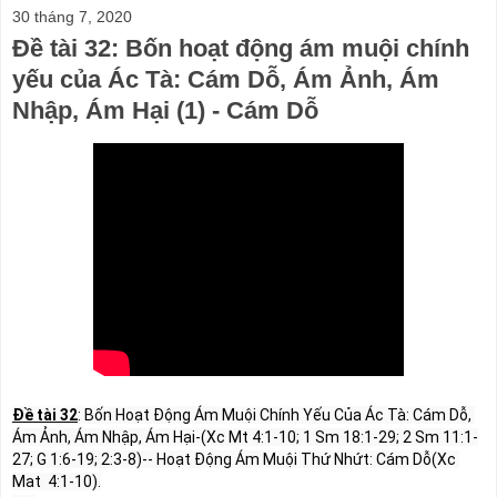
30 tháng 7, 2020
Đề tài 32: Bốn hoạt động ám muội chính
yếu của Ác Tà: Cám Dỗ, Ám Ảnh, Ám
Nhập, Ám Hại (1) - Cám Dỗ
Đề tài 32
: Bốn Hoạt Động Ám Muội Chính Yếu Của Ác Tà: Cám Dỗ, 
Ám Ảnh, Ám Nhập, Ám Hại-(Xc Mt 4:1-10; 1 Sm 18:1-29; 2 Sm 11:1-
27; G 1:6-19; 2:3-8)-- Hoạt Động Ám Muội Thứ Nhứt: Cám Dỗ(Xc 
Mat  4:1-10).
