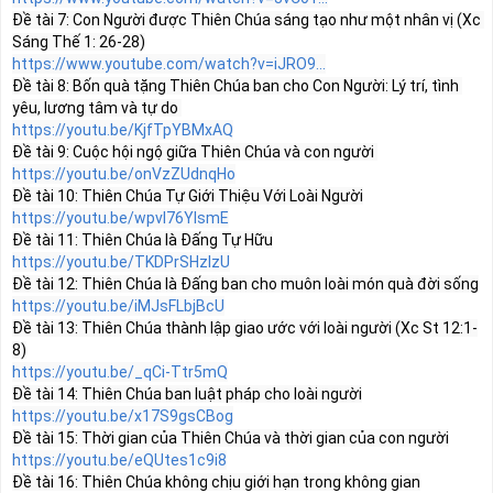
Đề tài 7: Con Người được Thiên Chúa sáng tạo như một nhân vị (Xc 
https://www.youtube.com/watch?v=iJRO9...
Đề tài 8: Bốn quà tặng Thiên Chúa ban cho Con Người: Lý trí, tình 
https://youtu.be/KjfTpYBMxAQ
https://youtu.be/onVzZUdnqHo
https://youtu.be/wpvI76YIsmE
https://youtu.be/TKDPrSHzlzU
https://youtu.be/iMJsFLbjBcU
Đề tài 13: Thiên Chúa thành lập giao ước với loài người (Xc St 12:1-
https://youtu.be/_qCi-Ttr5mQ
https://youtu.be/x17S9gsCBog
https://youtu.be/eQUtes1c9i8