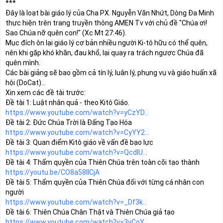
Đây là loạt bài giáo lý của Cha PX. Nguyễn Văn Nhứt, Dòng Đa Minh 
thực hiện trên trang truyền thông AMEN Tv với chủ đề "Chúa ơi! 
Sao Chúa nỡ quên con!" (Xc Mt 
27:46
).

Mục đích ôn lại giáo lý cơ bản nhiều người Ki-tô hữu có thể quên, 
nên khi gặp khó khăn, đau khổ, lại quay ra trách ngược Chúa đã 
quên mình.  

Các bài giảng sẽ bao gồm cả tín lý, luân lý, phụng vụ và giáo huấn xã 
hội (DoCat)…

https://www.youtube.com/watch?v=yCzYD...
https://www.youtube.com/watch?v=CyYY2...
https://www.youtube.com/watch?v=QcdlU...
https://youtu.be/CO8a58IICjA
Đề tài 5: Thẩm quyền của Thiên Chúa đối với từng cá nhân con 
https://www.youtube.com/watch?v=_Df3k...
https://www.youtube.com/watch?v=3vCoY...