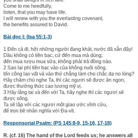
Come to me heedfully,
listen, that you may have life.
I will renew with you the everlasting covenant,
the benefits assured to David.
Bài đọc I: (Isa 55:1-3)
1 Đến cả đi, hỡi những người đang khát, nước đã sẵn đây!
Dầu không có tiền bạc, cứ đến mua mà dùng;
đến mua rượu mua sữa, không phải trả đồng nào.
2 Sao lại phí tiền bạc vào của không nuôi sống,
tốn công lao vất vả vào thứ chẳng làm cho chắc dạ no lòng?
Hãy chăm chú nghe Ta, thì các ngươi sẽ được ăn ngon,
được thưởng thức cao lương mỹ vị.
3 Hãy lắng tai và đến với Ta, hãy nghe thì các ngươi sẽ
được sống.
Ta sẽ lập với các ngươi một giao ước vĩnh cửu,
để trọn bề nhân nghĩa với Đa-vít.
Responsorial Psalm: (PS 145:8-9, 15-16, 17-18)
R. (cf. 16) The hand of the Lord feeds us; he answers all