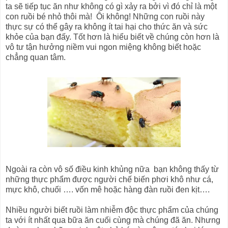
ta sẽ tiếp tục ăn như không có gì xảy ra bởi vì đó chỉ là một
con ruồi bé nhỏ thôi mà! Ôi không! Những con ruồi này
thực sự có thể gây ra không ít tai hại cho thức ăn và sức
khỏe của bạn đấy. Tốt hơn là hiểu biết về chúng còn hơn là
vô tư tận hưởng niềm vui ngon miệng không biết hoặc
chẳng quan tâm.
Ngoài ra còn vô số điều kinh khủng nữa bạn không thấy từ
những thực phẩm được người chế biến phơi khô như cá,
mực khô, chuối …. vốn mê hoặc hàng đàn ruồi đen kịt….
Nhiều người biết ruồi làm nhiễm độc thực phẩm của chúng
ta với ít nhất qua bữa ăn cuối cùng mà chúng đã ăn. Nhưng