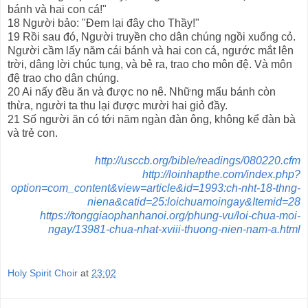
bánh và hai con cá!"
18 Người bảo: "Đem lại đây cho Thầy!"
19 Rồi sau đó, Người truyền cho dân chúng ngồi xuống cỏ.
Người cầm lấy năm cái bánh và hai con cá, ngước mắt lên
trời, dâng lời chúc tụng, và bẻ ra, trao cho môn đệ. Và môn
đệ trao cho dân chúng.
20 Ai nấy đều ăn và được no nê. Những mẩu bánh còn
thừa, người ta thu lại được mười hai giỏ đầy.
21 Số người ăn có tới năm ngàn đàn ông, không kể đàn bà
và trẻ con.
http://usccb.org/bible/readings/080220.cfm
http://loinhapthe.com/index.php?
option=com_content&view=article&id=1993:ch-nht-18-thng-
niena&catid=25:loichuamoingay&Itemid=28
https://tonggiaophanhanoi.org/phung-vu/loi-chua-moi-
ngay/13981-chua-nhat-xviii-thuong-nien-nam-a.html
Holy Spirit Choir
at
23:02