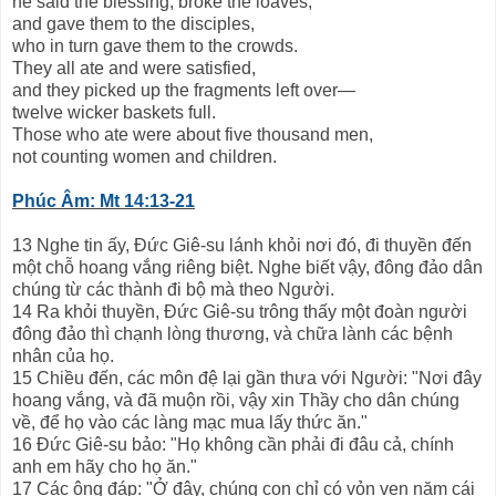
he said the blessing, broke the loaves,
and gave them to the disciples,
who in turn gave them to the crowds.
They all ate and were satisfied,
and they picked up the fragments left over—
twelve wicker baskets full.
Those who ate were about five thousand men,
not counting women and children.
Phúc Âm: Mt 14:13-21
13 Nghe tin ấy, Đức Giê-su lánh khỏi nơi đó, đi thuyền đến
một chỗ hoang vắng riêng biệt. Nghe biết vậy, đông đảo dân
chúng từ các thành đi bộ mà theo Người.
14 Ra khỏi thuyền, Đức Giê-su trông thấy một đoàn người
đông đảo thì chạnh lòng thương, và chữa lành các bệnh
nhân của họ.
15 Chiều đến, các môn đệ lại gần thưa với Người: "Nơi đây
hoang vắng, và đã muộn rồi, vậy xin Thầy cho dân chúng
về, để họ vào các làng mạc mua lấy thức ăn."
16 Đức Giê-su bảo: "Họ không cần phải đi đâu cả, chính
anh em hãy cho họ ăn."
17 Các ông đáp: "Ở đây, chúng con chỉ có vỏn vẹn năm cái