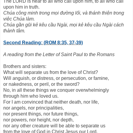
The LORD is near to all who call upon him, to all who call
upon him in truth.
Chúa công minh trong mọi đường lối, và thánh thiện trong
việc Chúa làm.
Chúa gần gũi kẻ kêu cầu Ngài, mọi kẻ kêu cầu Ngài cách
thành tâm.
Second Reading: (ROM 8:35, 37-39)
A reading from the Letter of Saint Paul to the Romans
Brothers and sisters:
What will separate us from the love of Christ?
Will anguish, or distress, or persecution, or famine,
or nakedness, or peril, or the sword?
No, in all these things we conquer overwhelmingly
through him who loved us.
For I am convinced that neither death, nor life,
nor angels, nor principalities,
nor present things, nor future things,
nor powers, nor height, nor depth,
nor any other creature will be able to separate us
from the love of God in Christ Jesus our Lord.