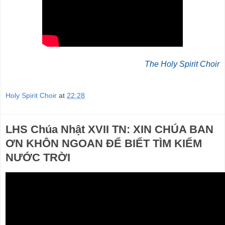
The Holy Spirit Choir
Holy Spirit Choir
at
22:28
LHS Chúa Nhật XVII TN: XIN CHÚA BAN
ƠN KHÔN NGOAN ĐỂ BIẾT TÌM KIẾM
NƯỚC TRỜI