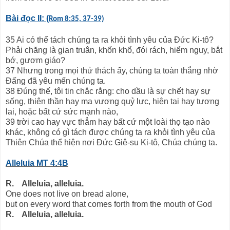
Bài đọc II: (
Rom 8:35, 37-39)
35 Ai có thể tách chúng ta ra khỏi tình yêu của Đức Ki-tô?
Phải chăng là gian truân, khốn khổ, đói rách, hiểm nguy, bắt
bớ, gươm giáo?
37 Nhưng trong mọi thử thách ấy, chúng ta toàn thắng nhờ
Đấng đã yêu mến chúng ta.
38 Đúng thế, tôi tin chắc rằng: cho dầu là sự chết hay sự
sống, thiên thần hay ma vương quỷ lực, hiện tại hay tương
lai, hoặc bất cứ sức mạnh nào,
39 trời cao hay vực thẳm hay bất cứ một loài thọ tạo nào
khác, không có gì tách được chúng ta ra khỏi tình yêu của
Thiên Chúa thể hiện nơi Đức Giê-su Ki-tô, Chúa chúng ta.
Alleluia MT 4:4B
R. Alleluia, alleluia.
One does not live on bread alone,
but on every word that comes forth from the mouth of God
R. Alleluia, alleluia.