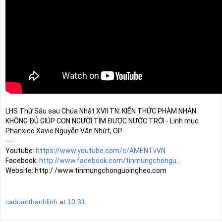
LHS Thứ Sáu sau Chúa Nhật XVII TN: KIẾN THỨC PHÀM NHÂN 
KHÔNG ĐỦ GIÚP CON NGƯỜI TÌM ĐƯỢC NƯỚC TRỜI - Linh mục 
Phanxico Xavie Nguyễn Văn Nhứt, OP

---

Youtube: 
https://www.youtube.com/c/AMENTvVN
Facebook: 
http://www.facebook.com/tinmungchongu...
Website: http:/ /www.tinmungchonguoingheo.com
cadoanthanhlinh
at
10:31