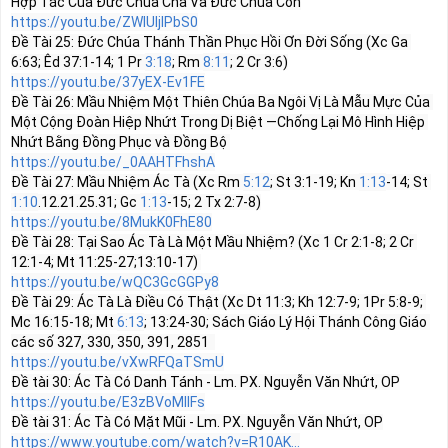
https://youtu.be/ZWlUljlPbS0
Đề Tài 25: Đức Chúa Thánh Thần Phục Hồi Ơn Đời Sống (Xc Ga 
6:63; Êd 37:1-14; 1 Pr 
3:18
; Rm 
8:11
https://youtu.be/37yEX-Ev1FE
Đề Tài 26: Mầu Nhiệm Một Thiên Chúa Ba Ngôi Vị Là Mẫu Mực Của 
Một Cộng Đoàn Hiệp Nhứt Trong Dị Biệt —Chống Lại Mô Hình Hiệp 
https://youtu.be/_0AAHTFhshA
Đề Tài 27: Mầu Nhiệm Ác Tà (Xc Rm 
5:12
; St 3:1-19; Kn 
1:13
-14; St 
1:10
.12.21.25.31; Gc 
1:13
https://youtu.be/8MukK0FhE80
Đề Tài 28: Tại Sao Ác Tà Là Một Mầu Nhiệm? (Xc 1 Cr 2:1-8; 2 Cr 
12:1-4; Mt 
11:25
-27;
13:10
https://youtu.be/wQC3GcGGPy8
Đề Tài 29: Ác Tà Là Điều Có Thật (Xc Dt 11:3; Kh 12:7-9; 1Pr 5:8-9; 
Mc 
16:15
-18; Mt 
6:13
; 
13:24
-30; Sách Giáo Lý Hội Thánh Công Giáo 
https://youtu.be/vXwRFQaTSmU
https://youtu.be/E3zBVoMlIFs
https://www.youtube.com/watch?v=R10AK...