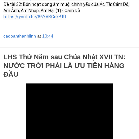
Đề tài 32: Bốn hoạt động ám muội chính yếu của Ác Tà: Cám Dỗ, 
https://youtu.be/86YVBCnkBtU
cadoanthanhlinh
at
10:44
LHS Thứ Năm sau Chúa Nhật XVII TN:
NƯỚC TRỜI PHẢI LÀ ƯU TIÊN HÀNG
ĐẦU