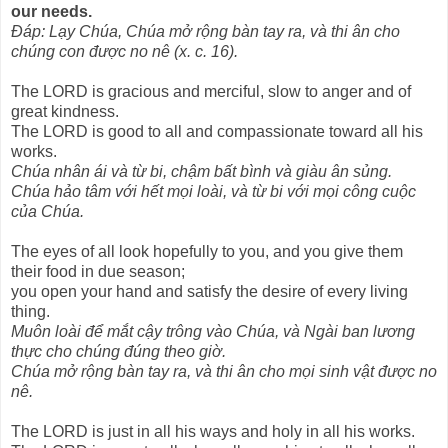
our needs.
Ðáp: Lạy Chúa, Chúa mở rộng bàn tay ra, và thi ân cho
chúng con được no nê (x. c. 16).
The LORD is gracious and merciful, slow to anger and of
great kindness.
The LORD is good to all and compassionate toward all his
works.
Chúa nhân ái và từ bi, chậm bất bình và giàu ân sủng.
Chúa hảo tâm với hết mọi loài, và từ bi với mọi công cuộc
của Chúa.
The eyes of all look hopefully to you, and you give them
their food in due season;
you open your hand and satisfy the desire of every living
thing.
Muôn loài để mắt cậy trông vào Chúa, và Ngài ban lương
thực cho chúng đúng theo giờ.
Chúa mở rộng bàn tay ra, và thi ân cho mọi sinh vật được no
nê.
The LORD is just in all his ways and holy in all his works.