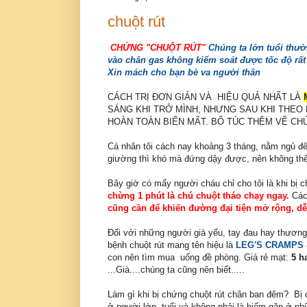
chuột rút
CHỨNG "CHUỘT RÚT"
Chúng ta lớn tuổi thườ
vào chân gas không kiểm soát được tốc độ rất
Xin mách cho bạn bè va người thân
CÁCH TRỊ ĐƠN GIẢN VÀ HIỆU QUẢ NHẤT LÀ
SÁNG KHI TRỞ MÌNH, NHƯNG SAU KHI THEO 
HOÀN TOÀN BIẾN MẤT. BỔ TÚC THÊM VỀ C
Cá nhân tôi cách nay khoảng 3 tháng, nằm ngủ 
giường thì khó mà đứng dậy được, nên không thể đ
Bây giờ có mấy người cháu chỉ cho tôi là khi bị ch
chừng 1 phút là chú chuột tháo chạy ngay.
Cách
cũng cần để khiến đường đại tiện mở rộng, dễ 
Đối với những người già yếu, tay đau hay thương 
bệnh chuột rút mang tên hiệu là
LEG'S CRAMPS 
con nên tìm mua uống đề phòng. Giá rẻ mạt:
5 h
...Già....chúng ta cũng nên biết.....
Làm gì khi bị chứng chuột rút chân ban đêm? Bị c
ở người lớn tuổi và không phải là hiếm gặp ở nh