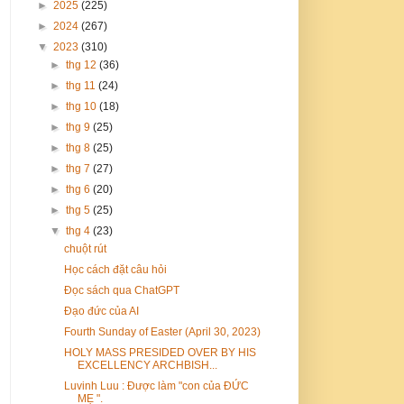
►
2025
(225)
►
2024
(267)
▼
2023
(310)
►
thg 12
(36)
►
thg 11
(24)
►
thg 10
(18)
►
thg 9
(25)
►
thg 8
(25)
►
thg 7
(27)
►
thg 6
(20)
►
thg 5
(25)
▼
thg 4
(23)
chuột rút
Học cách đặt câu hỏi
Đọc sách qua ChatGPT
Đạo đức của AI
Fourth Sunday of Easter (April 30, 2023)
HOLY MASS PRESIDED OVER BY HIS
EXCELLENCY ARCHBISH...
Luvinh Luu : Được làm "con của ĐỨC
MẸ ".