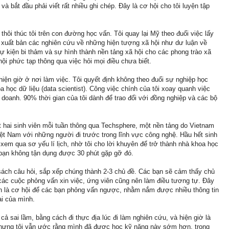
à bắt đầu phải viết rất nhiều ghi chép. Đây là cơ hội cho tôi luyện tập
hôi thúc tôi trên con đường học vấn. Tôi quay lại Mỹ theo đuổi việc lấy
và xuất bản các nghiên cứu về những hiện tượng xã hội như dư luận về
ự kiện bi thảm và sự hình thành nền tảng xã hội cho các phong trào xã
hội phức tạp thông qua việc hỏi mọi điều chưa biết.
 hiện giờ ở nơi làm việc. Tôi quyết định không theo đuổi sự nghiệp học
a học dữ liệu (data scientist). Công việc chính của tôi xoay quanh việc
 doanh. 90% thời gian của tôi dành để trao đổi với đồng nghiệp và các bộ
hất hai sinh viên mỗi tuần thông qua Techsphere, một nền tảng do Vietnam
iệt Nam với những người đi trước trong lĩnh vực công nghệ. Hầu hết sinh
 xem qua sơ yếu lí lịch, nhờ tôi cho lời khuyên để trở thành nhà khoa học
u bạn không tận dụng được 30 phút gặp gỡ đó.
sách câu hỏi, sắp xếp chúng thành 2-3 chủ đề. Các bạn sẽ cảm thấy chủ
 các cuộc phỏng vấn xin việc, ứng viên cũng nên làm điều tương tự. Đây
còn là cơ hội để các bạn phỏng vấn ngược, nhằm nắm được nhiều thông tin
ai của mình.
cả sai lầm, bằng cách đi thực địa lúc đi làm nghiên cứu, và hiện giờ là
 Nhưng tôi vẫn ước rằng mình đã được học kỹ năng này sớm hơn, trong