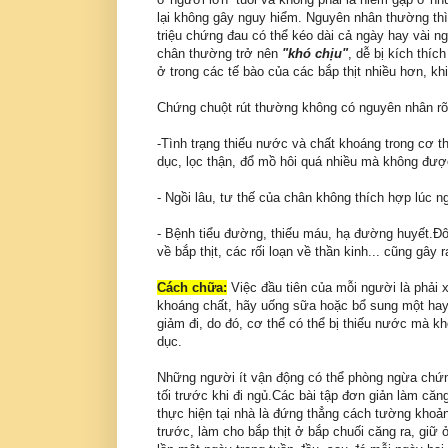
lại không gây nguy hiểm. Nguyên nhân thường thì c
triệu chứng đau có thể kéo dài cả ngày hay vài ng
chân thường trở nên
"khó chịu"
, dễ bị kích thíc
ở trong các tế bào của các bắp thịt nhiều hơn, kh
Chứng chuột rút thường không có nguyên nhân rõ 
-Tình trạng thiếu nước và chất khoáng trong cơ thể
dục, lọc thận, đổ mồ hôi quá nhiều mà không đượ
- Ngồi lâu, tư thế của chân không thích hợp lúc n
- Bệnh tiểu đường, thiếu máu, hạ đường huyết.Đô
về bắp thịt, các rối loạn về thần kinh... cũng gây 
Cách chữa:
Việc đầu tiên của mỗi người là phải 
khoáng chất, hãy uống sữa hoặc bổ sung một hay 
giảm đi, do đó, cơ thể có thể bị thiếu nước mà kh
dục.
Những người ít vận động có thể phòng ngừa chứng
tối trước khi đi ngủ.Các bài tập đơn giản làm că
thực hiện tại nhà là đứng thẳng cách tường khoản
trước, làm cho bắp thịt ở bắp chuối căng ra, giữ 