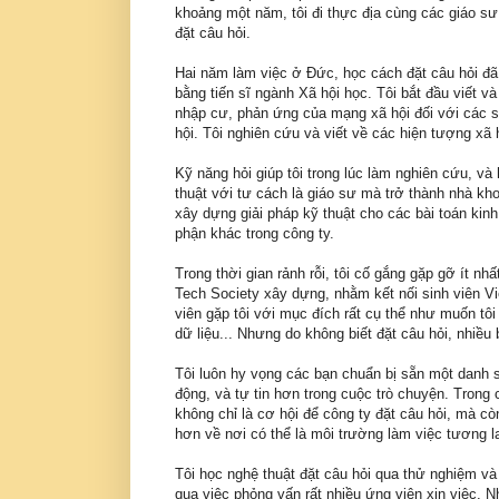
khoảng một năm, tôi đi thực địa cùng các giáo sư v
đặt câu hỏi.
Hai năm làm việc ở Đức, học cách đặt câu hỏi đã t
bằng tiến sĩ ngành Xã hội học. Tôi bắt đầu viết 
nhập cư, phản ứng của mạng xã hội đối với các s
hội. Tôi nghiên cứu và viết về các hiện tượng xã 
Kỹ năng hỏi giúp tôi trong lúc làm nghiên cứu, và
thuật với tư cách là giáo sư mà trở thành nhà kho
xây dựng giải pháp kỹ thuật cho các bài toán kinh
phận khác trong công ty.
Trong thời gian rảnh rỗi, tôi cố gắng gặp gỡ ít n
Tech Society xây dựng, nhằm kết nối sinh viên V
viên gặp tôi với mục đích rất cụ thể như muốn tôi
dữ liệu... Nhưng do không biết đặt câu hỏi, nhiề
Tôi luôn hy vọng các bạn chuẩn bị sẵn một danh 
động, và tự tin hơn trong cuộc trò chuyện. Trong
không chỉ là cơ hội để công ty đặt câu hỏi, mà 
hơn về nơi có thể là môi trường làm việc tương l
Tôi học nghệ thuật đặt câu hỏi qua thử nghiệm và 
qua việc phỏng vấn rất nhiều ứng viên xin việc.