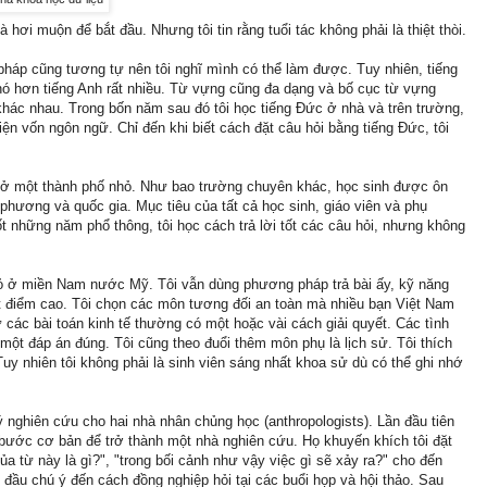
à hơi muộn để bắt đầu. Nhưng tôi tin rằng tuổi tác không phải là thiệt thòi.
pháp cũng tương tự nên tôi nghĩ mình có thể làm được. Tuy nhiên, tiếng
ó hơn tiếng Anh rất nhiều. Từ vựng cũng đa dạng và bố cục từ vựng
hác nhau. Trong bốn năm sau đó tôi học tiếng Đức ở nhà và trên trường,
ện vốn ngôn ngữ. Chỉ đến khi biết cách đặt câu hỏi bằng tiếng Đức, tôi
, ở một thành phố nhỏ. Như bao trường chuyên khác, học sinh được ôn
 phương và quốc gia. Mục tiêu của tất cả học sinh, giáo viên và phụ
ốt những năm phổ thông, tôi học cách trả lời tốt các câu hỏi, nhưng không
 nhỏ ở miền Nam nước Mỹ. Tôi vẫn dùng phương pháp trả bài ấy, kỹ năng
ạt điểm cao. Tôi chọn các môn tương đối an toàn mà nhiều bạn Việt Nam
các bài toán kinh tế thường có một hoặc vài cách giải quyết. Các tình
ột đáp án đúng. Tôi cũng theo đuổi thêm môn phụ là lịch sử. Tôi thích
 Tuy nhiên tôi không phải là sinh viên sáng nhất khoa sử dù có thể ghi nhớ
lý nghiên cứu cho hai nhà nhân chủng học (anthropologists). Lần đầu tiên
à bước cơ bản để trở thành một nhà nghiên cứu. Họ khuyến khích tôi đặt
ủa từ này là gì?", "trong bối cảnh như vậy việc gì sẽ xảy ra?" cho đến
 đầu chú ý đến cách đồng nghiệp hỏi tại các buổi họp và hội thảo. Sau