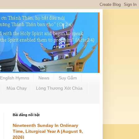
English Hymns
News
Suy Gẫm
Mùa Chay
Lòng Thương Xót Chúa
Bài đăng nổi bật
Nineteenth Sunday In Ordinary
Time, Liturgical Year A (August 9,
2026)