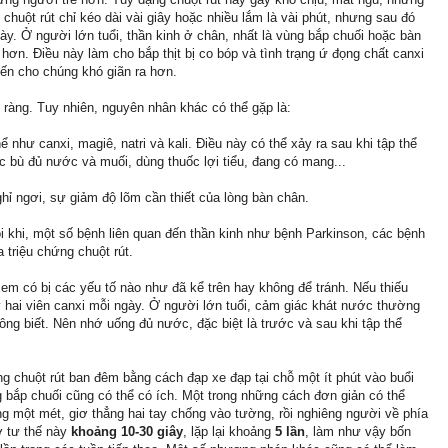
huột rút chỉ kéo dài vài giây hoặc nhiều lắm là vài phút, nhưng sau đó
ày. Ở người lớn tuổi, thần kinh ở chân, nhất là vùng bắp chuối hoặc bàn
h hơn. Điều này làm cho bắp thịt bị co bóp và tình trạng ứ đọng chất canxi
iến cho chúng khó giãn ra hơn.
ràng. Tuy nhiên, nguyên nhân khác có thể gặp là:
 như canxi, magiê, natri và kali. Điều này có thể xảy ra sau khi tập thể
c bù đủ nước và muối, dùng thuốc lợi tiểu, đang có mang...
ghỉ ngơi, sự giảm độ lõm cần thiết của lòng bàn chân.
i khi, một số bệnh liên quan đến thần kinh như bệnh Parkinson, các bệnh
ra triệu chứng chuột rút.
xem có bị các yếu tố nào như đã kể trên hay không để tránh. Nếu thiếu
hai viên canxi mỗi ngày. Ở người lớn tuổi, cảm giác khát nước thường
ông biết. Nên nhớ uống đủ nước, đặc biệt là trước và sau khi tập thể
 chuột rút ban đêm bằng cách đạp xe đạp tại chỗ một ít phút vào buổi
ng bắp chuối cũng có thể có ích. Một trong những cách đơn giản có thể
g một mét, giơ thẳng hai tay chống vào tường, rồi nghiêng người về phía
ở tư thế này
khoảng 10-30 giây
, lặp lại khoảng
5 lần
, làm như vậy bốn