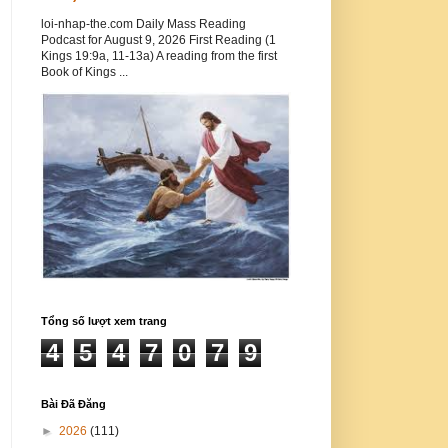
loi-nhap-the.com Daily Mass Reading
Podcast for August 9, 2026 First Reading (1
Kings 19:9a, 11-13a) A reading from the first
Book of Kings ...
Tổng số lượt xem trang
4
5
4
7
0
7
9
Bài Đã Đăng
►
2026
(111)