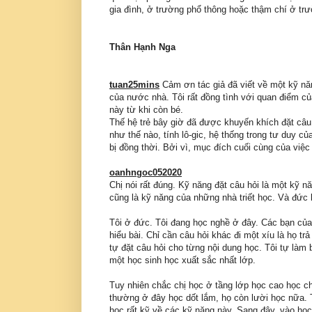
gia đình, ở trường phổ thông hoặc thậm chí ở trư
Thân Hạnh Nga
tuan25mins
Cảm ơn tác giả đã viết về một kỹ n
của nước nhà. Tôi rất đồng tình với quan điểm của
này từ khi còn bé.
Thế hệ trẻ bây giờ đã được khuyến khích đặt câu h
như thế nào, tính lô-gic, hệ thống trong tư duy củ
bị đồng thời. Bởi vì, mục đích cuối cùng của việc 
oanhngoc052020
Chị nói rất đúng. Kỹ năng đặt câu hỏi là một kỹ n
cũng là kỹ năng của những nhà triết học. Và đức l
Tôi ở đức. Tôi đang học nghề ở đây. Các bạn của
hiểu bài. Chỉ cần câu hỏi khác đi một xíu là họ trả 
tự đặt câu hỏi cho từng nội dung học. Tôi tự làm b
một học sinh học xuất sắc nhất lớp.
Tuy nhiên chắc chị học ở tầng lớp học cao học ch
thường ở đây học dốt lắm, họ còn lười học nữa. Tô
học rất kỹ về các kỹ năng này. Sang đây, vào học 