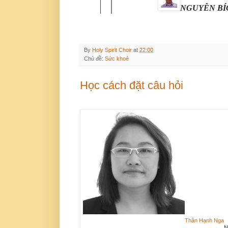
NGUY
ỄN B
By
Holy Spirit Choir
at
22:00
Chủ đề:
Sức khoẻ
Học cách đặt câu hỏi
Thân Hạnh Nga
N