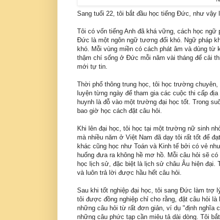
Sang tuổi 22, tôi bắt đầu học tiếng Đức, như vậy l
Tôi có vốn tiếng Anh đã khá vững, cách học ngữ 
Đức là một ngôn ngữ tương đối khó. Ngữ pháp kh
khó. Mỗi vùng miền có cách phát âm và dùng từ k
thậm chí sống ở Đức mỗi năm vài tháng để cải thi
mới tự tin.
Thời phổ thông trung học, tôi học trường chuyên
luyện từng ngày để tham gia các cuộc thi cấp địa
huynh là đỗ vào một trường đại học tốt. Trong su
bao giờ học cách đặt câu hỏi.
Khi lên đại học, tôi học tại một trường nữ sinh
mà nhiều năm ở Việt Nam đã dạy tôi rất tốt để đ
khác cũng học như Toán và Kinh tế bởi có vẻ như 
huống đưa ra không hề mơ hồ. Mỗi câu hỏi sẽ có m
học lịch sử, đặc biệt là lịch sử châu Âu hiện đại.
và luôn trả lời được hầu hết câu hỏi.
Sau khi tốt nghiệp đại học, tôi sang Đức làm trợ 
tôi được đồng nghiệp chỉ cho rằng, đặt câu hỏi l
những câu hỏi từ rất đơn giản, ví dụ "định nghĩa c
những câu phức tạp cần miêu tả dài dòng. Tôi bắt