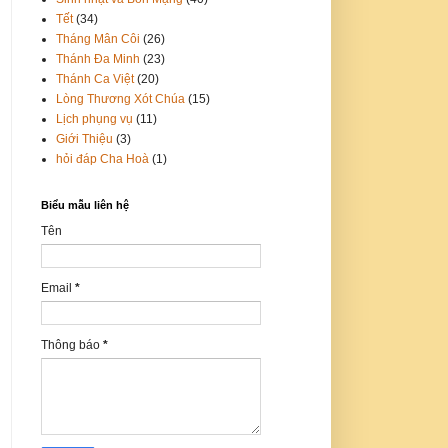
Tết
(34)
Tháng Mân Côi
(26)
Thánh Đa Minh
(23)
Thánh Ca Việt
(20)
Lòng Thương Xót Chúa
(15)
Lịch phụng vụ
(11)
Giới Thiệu
(3)
hỏi đáp Cha Hoà
(1)
Biểu mẫu liên hệ
Tên
Email
*
Thông báo
*