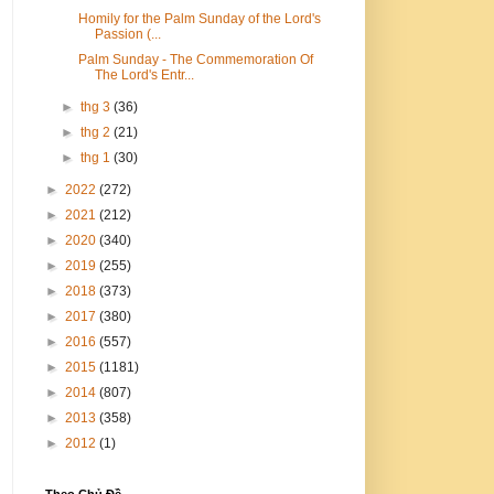
Homily for the Palm Sunday of the Lord's
Passion (...
Palm Sunday - The Commemoration Of
The Lord's Entr...
►
thg 3
(36)
►
thg 2
(21)
►
thg 1
(30)
►
2022
(272)
►
2021
(212)
►
2020
(340)
►
2019
(255)
►
2018
(373)
►
2017
(380)
►
2016
(557)
►
2015
(1181)
►
2014
(807)
►
2013
(358)
►
2012
(1)
Theo Chủ Đề