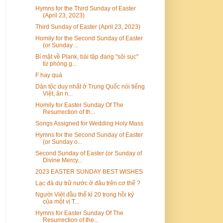
Hymns for the Third Sunday of Easter
(April 23, 2023)
Third Sunday of Easter (April 23, 2023)
Homily for the Second Sunday of Easter
(or Sunday ...
Bí mật về Plank, bài tập đang "sôi sục"
từ phòng g...
F hay quá
Dân tộc duy nhất ở Trung Quốc nói tiếng
Việt, ăn n...
Homily for Easter Sunday Of The
Resurrection of th...
Songs Assigned for Wedding Holy Mass
Hymns for the Second Sunday of Easter
(or Sunday o...
Second Sunday of Easter (or Sunday of
Divine Mercy...
2023 EASTER SUNDAY BEST WISHES
Lạc đà dự trữ nước ở đâu trên cơ thể ?
Người Việt đầu thế kỉ 20 trong hồi ký
của một vị T...
Hymns for Easter Sunday Of The
Resurrection of the...