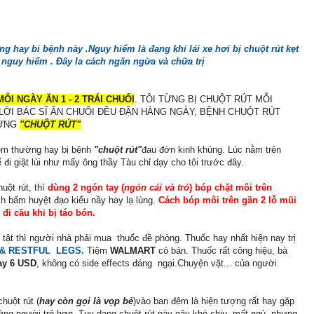
ng hay bi bệnh này .Nguy hiểm là đang khi lái xe hơi bị chuột rút kẹt
 nguy hiểm . Đây la cách ngăn ngừa và chữa trị
MỖI NGÀY ĂN 1 - 2 TRÁI CHUỐI
. TÔI TỪNG BỊ CHUỘT RÚT MỖI
LỜI BÁC SĨ ĂN CHUỐI ĐỀU ĐẶN HÀNG NGÀY, BỆNH CHUỘT RÚT
HỨNG
"CHUỘT RÚT"
đêm thường hay bị bệnh
"chuột rút"
đau đớn kinh khủng. Lúc nằm trên
i giật lùi như mấy ông thầy Tàu chỉ dạy cho tôi trước đây.
uột rút, thì
dùng 2 ngón tay (
ngón cái và trỏ
) bóp chặt môi trên
 bấm huyệt đạo kiểu nầy hay lạ lùng.
Cách bóp môi trên gần 2 lỗ mũi
đi cầu khi bị táo bón.
tật thì người nhà phải mua thuốc đề phòng. Thuốc hay nhất hiện nay trị
& RESTFUL LEGS.
Tiệm
WALMART
có bán. Thuốc rất công hiệu, bà
ay 6 USD
, không có side effects đáng ngại.Chuyện vặt... của người
huột rút (
hay còn gọi là vọp bẻ
)vào ban đêm là hiện tượng rất hay gặp
ững người trẻ hơn. Tuy dạng chuột rút này gây khó chịu, mất ngủ, nhưng