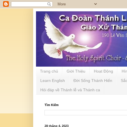
Trang chủ
Giới Thiệu
Hoạt Động
Hì
Learn English
Đời Sống Thánh Hiến
Sắ
Hỏi đáp về Thánh lễ và Thánh ca
Tìm Kiếm
28 tháng 4, 2023