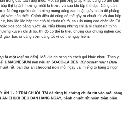
 lần trong các tuần tiếp theo. Một số phương pháp khác cũng có thể làm
ắp thịt bị ảnh hưởng, nhất là trước và sau khi tập thể dục. Cũng cần
h hợp. Những người nào thường mang xăng đan hoặc giày ba-ta đế phẳng
 độ vòm cần thiết. Chính điều đó cũng có thể gây ra chuột rút và đau bắp
rút, hãy lắc lắc bắp thịt chỗ bị chuột rút rồi sau đó nâng cao chân lên.Có
ặc xoa bóp bằng nước đá. Nếu không những chỉ là bị chuột rút thỉnh
thường xuyên khi đi bộ, thì đó có thể là triệu chứng của chứng nghẽn các
i gặp bác sĩ càng sớm càng tốt vì có thể nguy hiểm.
p là một loại sò hến)
. Mỗi địa phương có cách gọi khác nhau. Theo y
hể là
MAGNÉSIUM
nên nếu ăn
SÔ-CÔ-LA ĐEN
(Chocolat noir / Dark
chuột rút
, bạn thử ăn
chocolat noir
mỗi ngày vài miếng to bằng 2 ngón
ÀY ĂN 1 - 2 TRÁI CHUỐI. Tôi đã từng bị chứng chuột rút vào mỗi sáng
c sĩ ĂN CHUỐI ĐỀU ĐẶN HÀNG NGÀY, bệnh chuột rút hoàn toàn biến