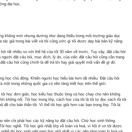
ờng đại học.
ăng không mới nhưng dường như đang thiếu trong môi trường giáo dục
 tác giả trong bài viết và tôi cũng ước gì tôi được dạy bài bản kỹ năng
ỏi rất nhiều so với thế hệ của tôi 30 năm về trước. Tuy vậy, đặt câu hỏi
a người đặt câu hỏi, mục đích, lý do, của việc đặt câu hỏi cũng cần trang
đặt câu hỏi cũng chính là để trả lời hay giải quyết một vấn đề gì đó.
ăng học chủ động. Khiến người học hiểu bài hơn rất nhiều. Đặt câu hỏi
à một trong những quốc gia có nền tảng triết học trên thế giới.
 tôi học đơn giản, học kiểu học thuộc lòng và học chay cho nên không
lời không nổi. Tôi học trong lớp, cách học của tôi là tôi tự đọc sách rồi tôi
ộ đề cho bản thân tôi. Vì thế tôi học giỏi hơn các bạn trong lớp. Tôi là
o nên chị phải học các kỹ năng tự đặt câu hỏi. Chứ học sinh thông
i học nghề. Tôi học giỏi nhất lớp về toán và hoá, vì hồi ở vn tôi được
nghề thì học sinh việt nam học giỏi nhất vì các nền tảng toán lý hoá và