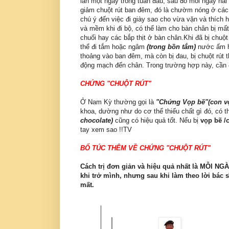
lần một ngày trong tuần đầu, sau đó mỗi ngày hai
giảm chuột rút ban đêm, đó là chườm nóng ở các b
chú ý đến việc đi giày sao cho vừa vặn và thíc
và mềm khi đi bộ, có thể làm cho bàn chân bị mất
chuối hay các bắp thịt ở bàn chân.Khi đã bị chuột 
thể đi tắm hoặc ngâm
(trong bồn tắm)
nước ấm ho
thoảng vào ban đêm, mà còn bị đau, bị chuột rút 
động mạch đến chân. Trong trường hợp này, cần đ
CHỨNG "CHUỘT RÚT"
Ở Nam Kỳ thường gọi là
"Chứng Vọp bẽ"(con vọ
khoa, dường như do cơ thể thiếu chất gì đó, có t
chocolate)
cũng có hiệu quả tốt. Nếu bị
vọp bẽ /
tay xem sao !!TV
BỔ TÚC THÊM VỀ CHỨNG "CHUỘT RÚT"
Cách trị đơn giản và hiệu quả nhất là MỖI NG
khi trở mình, nhưng sau khi làm theo lời bá
mất.