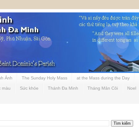
nh Ảnh
The Sunday Holy Mass
at the Mass during the Day
c màu
Sức khỏe
Thánh Đa Minh
Tháng Mân Côi
Noel