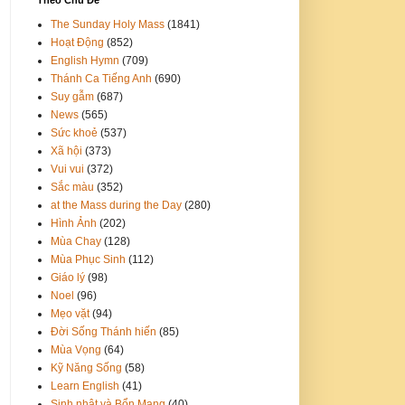
The Sunday Holy Mass
(1841)
Hoạt Động
(852)
English Hymn
(709)
Thánh Ca Tiếng Anh
(690)
Suy gẫm
(687)
News
(565)
Sức khoẻ
(537)
Xã hội
(373)
Vui vui
(372)
Sắc màu
(352)
at the Mass during the Day
(280)
Hình Ảnh
(202)
Mùa Chay
(128)
Mùa Phục Sinh
(112)
Giáo lý
(98)
Noel
(96)
Mẹo vặt
(94)
Đời Sống Thánh hiến
(85)
Mùa Vọng
(64)
Kỹ Năng Sống
(58)
Learn English
(41)
Sinh nhật và Bổn Mạng
(40)