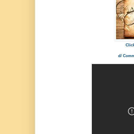
Clic
d/ Commu