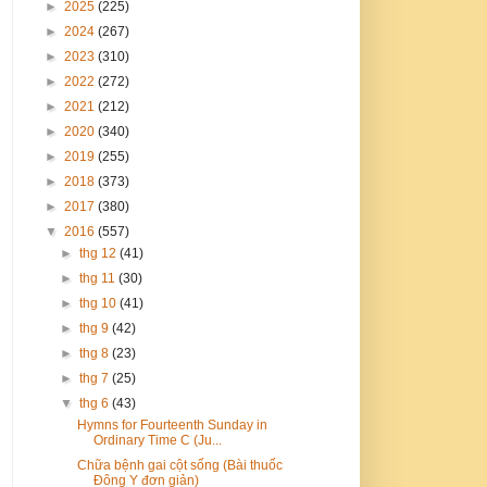
►
2025
(225)
►
2024
(267)
►
2023
(310)
►
2022
(272)
►
2021
(212)
►
2020
(340)
►
2019
(255)
►
2018
(373)
►
2017
(380)
▼
2016
(557)
►
thg 12
(41)
►
thg 11
(30)
►
thg 10
(41)
►
thg 9
(42)
►
thg 8
(23)
►
thg 7
(25)
▼
thg 6
(43)
Hymns for Fourteenth Sunday in
Ordinary Time C (Ju...
Chữa bệnh gai cột sống (Bài thuốc
Đông Y đơn giản)