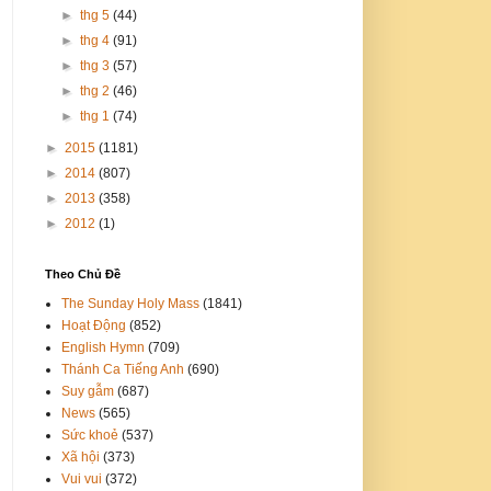
►
thg 5
(44)
►
thg 4
(91)
►
thg 3
(57)
►
thg 2
(46)
►
thg 1
(74)
►
2015
(1181)
►
2014
(807)
►
2013
(358)
►
2012
(1)
Theo Chủ Đề
The Sunday Holy Mass
(1841)
Hoạt Động
(852)
English Hymn
(709)
Thánh Ca Tiếng Anh
(690)
Suy gẫm
(687)
News
(565)
Sức khoẻ
(537)
Xã hội
(373)
Vui vui
(372)