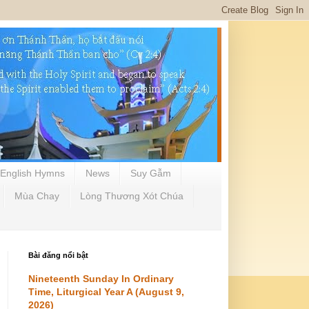
English Hymns
News
Suy Gẫm
Mùa Chay
Lòng Thương Xót Chúa
Bài đăng nổi bật
Nineteenth Sunday In Ordinary
Time, Liturgical Year A (August 9,
2026)