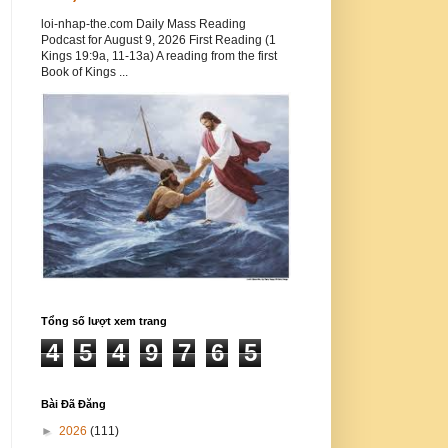
loi-nhap-the.com Daily Mass Reading
Podcast for August 9, 2026 First Reading (1
Kings 19:9a, 11-13a) A reading from the first
Book of Kings ...
Tổng số lượt xem trang
4
5
4
9
7
6
5
Bài Đã Đăng
►
2026
(111)