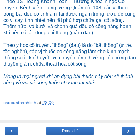
Theo BS Hoàng Khánh Toàn – Trưởng Khoa Y học Cổ
truyền, Bệnh viện Trung ương Quân đội 108, các vị thuốc
trong bài đều có tính ấm, lại được ngâm trong rượu đế cũng
có vị cay, tính nhiệt nên rất phù hợp chữa gai cột sống.
Thêm nữa, vỏ bưởi và chanh quả đều có công năng hành
khí nên có tác dụng chỉ thống (giảm đau).
Theo y học cổ truyền, “thống” (đau) là do “bất thông” (ứ trệ,
tắc nghẽn), các vị thuốc có công năng làm cho kinh mạch
thông suốt, khí huyết lưu chuyển bình thường thì chứng đau
thuyên giảm, chữa thoái hóa cột sống.
Mong là mọi người khi áp dụng bài thuốc này đều sẽ thành
công và vui vẻ sống khỏe như mẹ tôi nhé!”.
cadoanthanhlinh
at
23:00
‹
›
Trang chủ