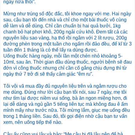
ngày nữa thôi”.
Mừng như trúng số độc đắc, tôi khoe ngay với mẹ. Hai ngày
sau, cậu bạn tôi đến nhà và chỉ cho một bài thuốc vô cùng
dễ làm và dễ dùng. Chỉ cần chuẩn bị hai quả bưởi, 1kg
chanh bỏ hạt phơi khô, 200g ngải cứu khô. Đem tất cả các
nguyên liệu sao vàng, hạ thổ rồi ngâm với 2 lít rượu, 200g
đường phèn trong một tuần cho ngấm rồi đảo đều, để kĩ từ 3
tuần đến 1 tháng là có thể lấy ra dùng được.
Uống thuốc hàng ngày, mỗi lần một chén nhỏ khoảng 5-
10ml, sau ăn. Thời gian đầu dùng thuốc, người bệnh sẽ đau
đớn vì công thuốc nhưng chỉ cần cố gắng chịu đựng thì từ
ngày thứ 7 trở đi sẽ thấy cảm giác “êm ru”.
Tôi vội vã mua đầy đủ nguyên liệu trên và ngâm rượu cho
mẹ dùng. Đúng như lời cậu bạn tôi nói, sau 7 ngày, mẹ tôi
như tìm lại được niềm vui sống, bà ăn ngon miệng hơn, đi
lại dễ dàng và ngủ gần 5 tiếng liên tục mà không đau ê ẩm
mình mẩy như trước nữa. Tôi mừng lắm, giục mẹ uống đều
trong 1 tháng liền. Sau đó, tôi gọi điện nhờ cậu bạn tư vấn
xem, nên uống tiếp thế nào.
Cậu ấy cũng vui lây và bảo: “Mẹ cậu bị đã lâu nên để bà