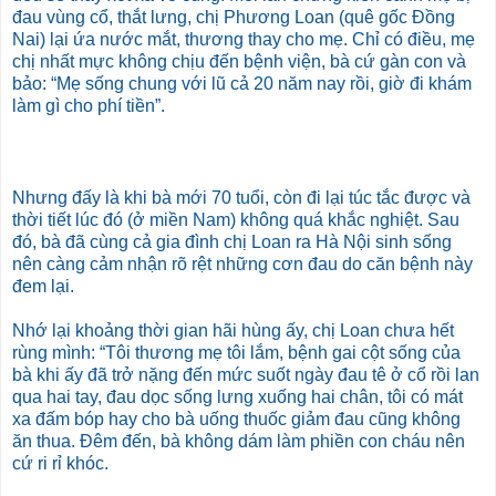
đau vùng cổ, thắt lưng, chị Phương Loan (quê gốc Đồng
Nai) lại ứa nước mắt, thương thay cho mẹ. Chỉ có điều, mẹ
chị nhất mực không chịu đến bệnh viện, bà cứ gàn con và
bảo: “Mẹ sống chung với lũ cả 20 năm nay rồi, giờ đi khám
làm gì cho phí tiền”.
Nhưng đấy là khi bà mới 70 tuổi, còn đi lại túc tắc được và
thời tiết lúc đó (ở miền Nam) không quá khắc nghiệt. Sau
đó, bà đã cùng cả gia đình chị Loan ra Hà Nội sinh sống
nên càng cảm nhận rõ rệt những cơn đau do căn bệnh này
đem lại.
Nhớ lại khoảng thời gian hãi hùng ấy, chị Loan chưa hết
rùng mình: “Tôi thương mẹ tôi lắm, bệnh gai cột sống của
bà khi ấy đã trở nặng đến mức suốt ngày đau tê ở cổ rồi lan
qua hai tay, đau dọc sống lưng xuống hai chân, tôi có mát
xa đấm bóp hay cho bà uống thuốc giảm đau cũng không
ăn thua. Đêm đến, bà không dám làm phiền con cháu nên
cứ ri rỉ khóc.