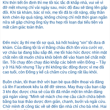
Khi thời tiết ổn định thì mẹ tôi túc tắc đi khắp nhà, vui vẻ vì
đỡ mệt nhưng chỉ vài ngày sau, mức độ đau sẽ tăng lên gấp
đôi. Khi tái khám, bác sĩ nói, mẹ tôi đã bị rất nặng, dây thần
kinh chèn ép quá nặng, không chừng chỉ một thời gian ngắn
nữa sẽ gặp chứng ống tủy thu hẹp rối loạn đại tiểu tiện và
mất cảm giác toàn thân.
Đến mức ấy thì mẹ tôi sợ quá, bà hốt hoảng “xin” tôi đưa đi
khám. Của đáng tội là vì thằng cháu đích tôn vừa cưới vợ,
vợ cháu lại đang bầu sắp đẻ, mẹ tôi háo hức được nhìn mặt
chắt nên rất muốn chữa khỏi bệnh để vào Nam bế chắt một
lần. Tôi chạy đôn chạy đáo khắp các bệnh viện Đông – Tây
y ở Hà Nội nhưng Tây y thì không tác động được vì mẹ đã
cao tuổi, còn Đông y kể cả châm cứu cũng rất lâu khỏi.
Buồn chán, tôi than thở với bạn bè qua điện thoại và đăng
cả lên Facebook kêu la để đỡ stress. May thay cậu bạn cấp
3 khi đọc được chia sẻ của tôi đã nhắn một tin nhắn đáng
giá ngàn vàng: “Mình sẽ mách cho mẹ cậu cách chữa bệnh
bằng ba loại thảo dược đơn giản, chanh, bưởi và ngải cứu.
Chờ mình đi công tác về sẽ đến tận nhà chỉ cho bà nhé. Hai