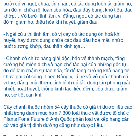
bưởi có vị ngọt, chua, tính hàn, có tác dụng kiện tỳ, giảm ho,
tan đờm, chữa rối loạn tiêu hóa, đau đầy bụng, khó tiêu, đau
khớp… Vỏ bưởi tính ấm, vị đắng, ngọt, có tác dụng tan
đờm, giảm ho, điều hòa khí huyết, giảm đau.
- Ngải cứu thì tính ấm, có vị cay có tác dụng ôn hoà khí
huyết, hay được dùng chữa các đau đầu hoa mắt, nhức
buốt xương khớp, đau thần kinh tọa…
- Chanh có chức năng giải độc, bảo vệ thành mạch, tăng
cường hệ miễn dịch và hạn chế tác hại của những gốc tự
do để làm chậm sự lão hóa, từ đó tăng cường khả năng tự
chữa gai cột sống. Theo Đông y, lá, rễ và vỏ quả chanh có
vị the, đắng, mùi thơm, tính bình có tác dụng tán phong giải
nhiệt, hoạt huyết, thông kinh lạc, tiêu đờm, tiêu thực, giảm
ho, sơ tiết can khí.
Cây chanh thuộc nhóm 54 cây thuốc có giá trị dược liệu cao
nhất trong danh mục hơn 7.300 loài thực vật được tổ chức
Plants For a Future ở Anh Quốc phân loại và xếp hạng căn
cứ vào giá trị dinh dưỡng cũng như dược liệu.