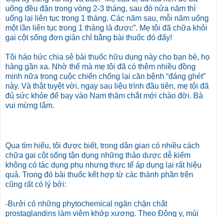
uống đều đặn trong vòng 2-3 tháng, sau đó nửa năm thì
uống lại liên tục trong 1 tháng. Các năm sau, mỗi năm uống
một lần liên tục trong 1 tháng là được”. Mẹ tôi đã chữa khỏi
gai cột sống đơn giản chỉ bằng bài thuốc đó đấy!
Tôi háo hức chia sẻ bài thuốc hữu dụng này cho bạn bè, họ
hàng gần xa. Nhờ thế mà mẹ tôi đã có thêm nhiều đồng
minh nữa trong cuộc chiến chống lại căn bệnh “đáng ghét”
này. Và thật tuyệt vời, ngay sau liệu trình đầu tiên, mẹ tôi đã
đủ sức khỏe để bay vào Nam thăm chắt mới chào đời. Bà
vui mừng lắm.
Qua tìm hiểu, tôi được biết, trong dân gian có nhiều cách
chữa gai cột sống tận dụng những thảo dược dễ kiếm
không có tác dụng phụ nhưng thực tế áp dụng lại rất hiệu
quả. Trong đó bài thuốc kết hợp từ các thành phần trên
cũng rất có lý bởi:
-Bưởi có những phytochemical ngăn chặn chất
prostaglandins làm viêm khớp xương. Theo Đông y, múi