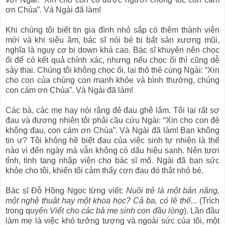
ơn Chúa”. Và Ngài đã làm!
Khi chúng tôi biết tin gia đình nhỏ sắp có thêm thành viên
mới và khi siêu âm, bác sĩ nói bé bị bất sản xương mũi,
nghĩa là nguy cơ bị down khá cao. Bác sĩ khuyên nên chọc
ối để có kết quả chính xác, nhưng nếu chọc ối thì cũng dễ
sảy thai. Chúng tôi không chọc ối, lại thỏ thẻ cùng Ngài: “Xin
cho con của chúng con mạnh khỏe và bình thường, chúng
con cám ơn Chúa”. Và Ngài đã làm!
Các bà, các mẹ hay nói rằng đẻ đau ghê lắm. Tôi lại rất sợ
đau và đương nhiên tôi phải cầu cứu Ngài: “Xin cho con đẻ
không đau, con cám ơn Chúa”. Và Ngài đã làm! Bạn không
tin ư? Tôi không hề biết đau của việc sinh tự nhiên là thế
nào vì đến ngày mà vẫn không có dấu hiệu sanh. Nên tươi
tỉnh, tình tang nhập viện cho bác sĩ mổ. Ngài đã ban sức
khỏe cho tôi, khiến tôi cảm thấy cơn đau đó thật nhỏ bé.
Bác sĩ Đỗ Hồng Ngọc từng viết:
Nuôi trẻ là một bản năng,
một nghệ thuật hay một khoa học? Cả ba, có lẽ thế..
. (Trích
trong quyển
Viết cho các bà mẹ sinh con đầu lòng
). Lần đầu
làm mẹ là việc khó tưởng tượng và ngoài sức của tôi, một