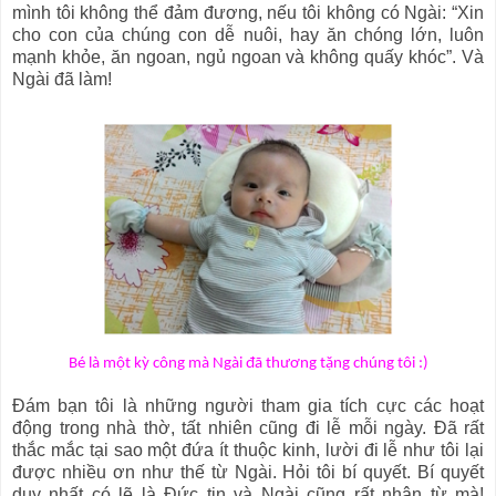
mình tôi không thể đảm đương, nếu tôi không có Ngài: “Xin
cho con của chúng con dễ nuôi, hay ăn chóng lớn, luôn
mạnh khỏe, ăn ngoan, ngủ ngoan và không quấy khóc”. Và
Ngài đã làm!
Bé là một kỳ công mà Ngài đã thương tặng chúng tôi :)
Đám bạn tôi là những người tham gia tích cực các hoạt
động trong nhà thờ, tất nhiên cũng đi lễ mỗi ngày. Đã rất
thắc mắc tại sao một đứa ít thuộc kinh, lười đi lễ như tôi lại
được nhiều ơn như thế từ Ngài. Hỏi tôi bí quyết. Bí quyết
duy nhất có lẽ là Đức tin và Ngài cũng rất nhân từ mà!