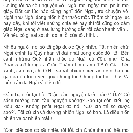
Chúng tôi đã cầu nguyện với Ngài mỗi ngày, mỗi phút, mỗi
giây. Bất cứ lúc nào cũng nghĩ đến Ngài, trò chuyện với
Ngài như Ngài đang hiển hiện trước mặt. Thậm chí ngay lúc
này đây, khi tôi viết những chia sẻ này thì tôi cũng có cảm
giác Ngài đang ở sau lưng hướng dẫn tôi cách hành văn…
Và nếu có gì sai sót thì đó là lỗi của tôi, hihi…
Nhiều người nói số tôi gặp được Quý nhân. Tất nhiên chứ!
Ngài chính là Quý nhân vĩ đại nhất trong cuộc đời tôi. Bên
cạnh những Quý nhân khác do Ngài cử đến, như: Cha
Phan-xi-cô trong ca đoàn Thánh Linh, anh T.B ở Giai điệu
xanh, cậu mợ, chị Q.H,...và rất nhiều nhiều anh em, bạn bè
gần xa đã luôn yêu quý chúng tôi. Chúng tôi biết chứ. Và
luôn cảm tạ Ngài vì điều đó.
Đám bạn tôi lại hỏi: “Cậu cầu nguyện kiểu nào?” Ủa? Có
sách hướng dẫn cầu nguyện không? Sao lại còn kiểu nọ
kiểu kia? Không phải Ngài đã nói: “Cứ xin thì sẽ được
sao?”. Tôi cứ xin và đương nhiên Ngài sẽ ban. Là điều hiển
nhiên và tự nhiên mà!
J
“Con biết con có rất nhiều tội lỗi, xin Chúa tha thứ hết mọi