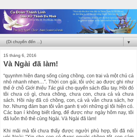
▼
15 tháng 6, 2016
Và Ngài đã làm!
“quynhm hiện đang sống cùng chồng, con trai và một chú cá
nhỏ nhanh nhẹn…”. Thời con gái, tôi ước ao được ghi như
thế ở chỗ
Giới thiệu Tác giả
cho quyển sách đầu tay. Hồi đó
tôi chưa có gì, chưa chồng, chưa con, chưa cá và chưa
sách. Hồi này đã có chồng, con, cá và vẫn chưa sách, hơ
hơ. Nhưng đám bạn tôi vẫn ganh tị với những gì tôi hiện có.
Các bạn í không biết rằng, để được như ngày hôm nay, tôi
đã luôn thỏ thẻ cùng Ngài. Và Ngài đã làm!
Khi mãi mà tôi chưa thấy được người phù hợp, tôi đã nói
với Ngài: “Xin cho con có được người chồng tốt, con cám