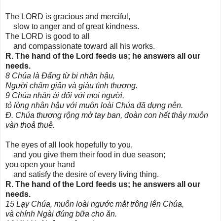
The LORD is gracious and merciful,
slow to anger and of great kindness.
The LORD is good to all
and compassionate toward all his works.
R. The hand of the Lord feeds us; he answers all our
needs.
8 Chúa là Đấng từ bi nhân hậu,
Người chậm giận và giàu tình thương.
9 Chúa nhân ái đối với mọi người,
tỏ lòng nhân hậu với muôn loài Chúa đã dựng nên.
Đ. Chúa thương rộng mở tay ban, đoàn con hết thảy muôn
vàn thoả thuê.
The eyes of all look hopefully to you,
and you give them their food in due season;
you open your hand
and satisfy the desire of every living thing.
R. The hand of the Lord feeds us; he answers all our
needs.
15 Lạy Chúa, muôn loài ngước mắt trông lên Chúa,
và chính Ngài đúng bữa cho ăn.