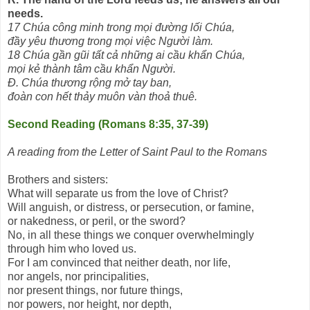
needs.
17 Chúa công minh trong mọi đường lối Chúa,
đầy yêu thương trong mọi việc Người làm.
18 Chúa gần gũi tất cả những ai cầu khẩn Chúa,
mọi kẻ thành tâm cầu khẩn Người.
Đ. Chúa thương rộng mở tay ban,
đoàn con hết thảy muôn vàn thoả thuê.
Second Reading (Romans 8:35, 37-39)
A reading from the Letter of Saint Paul to the Romans
Brothers and sisters:
What will separate us from the love of Christ?
Will anguish, or distress, or persecution, or famine,
or nakedness, or peril, or the sword?
No, in all these things we conquer overwhelmingly
through him who loved us.
For I am convinced that neither death, nor life,
nor angels, nor principalities,
nor present things, nor future things,
nor powers, nor height, nor depth,