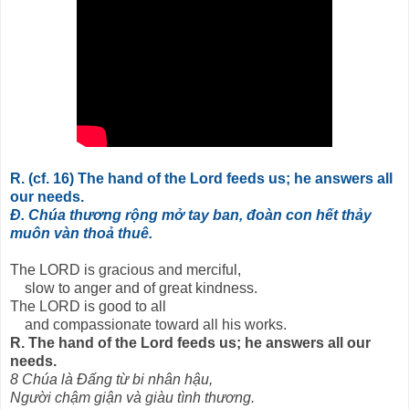
R. (cf. 16) The hand of the Lord feeds us; he answers all
our needs.
Đ. Chúa thương rộng mở tay ban, đoàn con hết thảy
muôn vàn thoả thuê.
The LORD is gracious and merciful,
slow to anger and of great kindness.
The LORD is good to all
and compassionate toward all his works.
R. The hand of the Lord feeds us; he answers all our
needs.
8 Chúa là Đấng từ bi nhân hậu,
Người chậm giận và giàu tình thương.