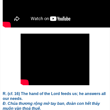
R. (cf. 16) The hand of the Lord feeds us; he answers all
our needs.
Đ. Chúa thương rộng mở tay ban, đoàn con hết thảy
muôn vàn thoả thuê.