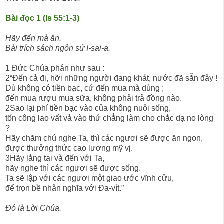
Bài đọc 1 (Is 55:1-3)
Hãy đến mà ăn.
Bài trích sách ngôn sứ I-sai-a.
1 Đức Chúa phán như sau :
2“Đến cả đi, hỡi những người đang khát, nước đã sẵn đây !
Dù không có tiền bạc, cứ đến mua mà dùng ;
đến mua rượu mua sữa, không phải trả đồng nào.
2Sao lại phí tiền bạc vào của không nuôi sống,
tốn công lao vất vả vào thứ chẳng làm cho chắc dạ no lòng
?
Hãy chăm chú nghe Ta, thì các ngươi sẽ được ăn ngon,
được thưởng thức cao lương mỹ vị.
3Hãy lắng tai và đến với Ta,
hãy nghe thì các ngươi sẽ được sống.
Ta sẽ lập với các ngươi một giao ước vĩnh cửu,
để trọn bề nhân nghĩa với Đa-vít.”
Đó là Lời Chúa.