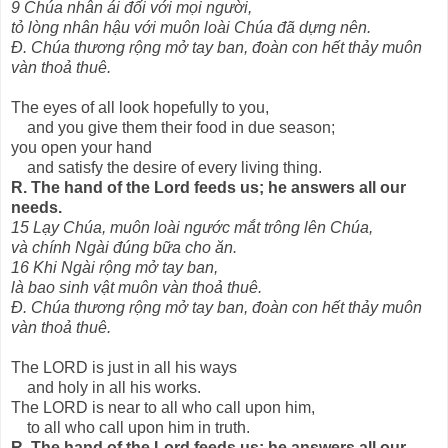
9 Chúa nhân ái đối với mọi người,
tỏ lòng nhân hậu với muôn loài Chúa đã dựng nên.
Đ. Chúa thương rộng mở tay ban, đoàn con hết thảy muôn
vàn thoả thuê.
The eyes of all look hopefully to you,
and you give them their food in due season;
you open your hand
and satisfy the desire of every living thing.
R. The hand of the Lord feeds us; he answers all our
needs.
15 Lạy Chúa, muôn loài ngước mắt trông lên Chúa,
và chính Ngài đúng bữa cho ăn.
16 Khi Ngài rộng mở tay ban,
là bao sinh vật muôn vàn thoả thuê.
Đ. Chúa thương rộng mở tay ban, đoàn con hết thảy muôn
vàn thoả thuê.
The LORD is just in all his ways
and holy in all his works.
The LORD is near to all who call upon him,
to all who call upon him in truth.
R. The hand of the Lord feeds us; he answers all our