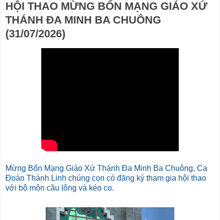
HỘI THAO MỪNG BỔN MẠNG GIÁO XỨ
THÁNH ĐA MINH BA CHUÔNG
(31/07/2026)
Mừng Bổn Mạng Giáo Xứ Thánh Đa Minh Ba Chuông, Ca
Đoàn Thánh Linh chúng con có đăng ký tham gia hội thao
với bộ môn cầu lông và kéo co.