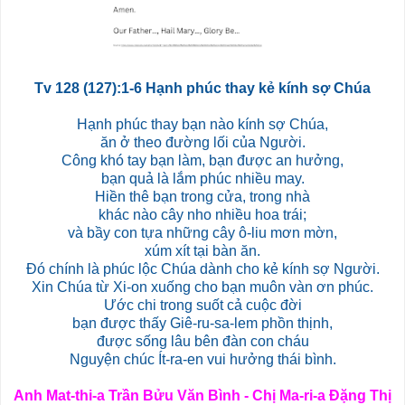
Tv 128 (127):1-6 Hạnh phúc thay kẻ kính sợ Chúa
Hạnh phúc thay bạn nào kính sợ Chúa,
ăn ở theo đường lối của Người.
Công khó tay bạn làm, bạn được an hưởng,
bạn quả là lắm phúc nhiều may.
Hiền thê bạn trong cửa, trong nhà
khác nào cây nho nhiều hoa trái;
và bầy con tựa những cây ô-liu mơn mờn,
xúm xít tại bàn ăn.
Đó chính là phúc lộc Chúa dành cho kẻ kính sợ Người.
Xin Chúa từ Xi-on xuống cho bạn muôn vàn ơn phúc.
Ước chi trong suốt cả cuộc đời
bạn được thấy Giê-ru-sa-lem phồn thịnh,
được sống lâu bên đàn con cháu
Nguyện chúc Ít-ra-en vui hưởng thái bình.
Anh Mat-thi-a Trần Bửu Văn Bình - Chị Ma-ri-a Đặng Thị