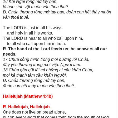
16 Khi Ngài rộng mở tay ban,
là bao sinh vật muôn vàn thoả thuê.
Đ. Chúa thương rộng mở tay ban, đoàn con hết thảy muôn
vàn thoả thuê.
The LORD is just in all his ways
and holy in all his works.
The LORD is near to all who call upon him,
to all who call upon him in truth.
R. The hand of the Lord feeds us; he answers all our
needs.
17 Chúa công minh trong mọi đường lối Chúa,
đầy yêu thương trong mọi việc Người làm.
18 Chúa gần gũi tất cả những ai cầu khẩn Chúa,
mọi kẻ thành tâm cầu khẩn Người.
Đ. Chúa thương rộng mở tay ban,
đoàn con hết thảy muôn vàn thoả thuê.
Hallelujah (Matthew 4:4b)
R. Hallelujah, Hallelujah.
One does not live on bread alone,
but on every word that comes forth from the mouth of God.