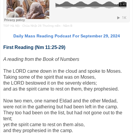
TGP Hà Nội
·
Chúa Nhật 26 Thường niên - Năm B
Daily Mass Reading Podcast For September 29, 2024
First Reading (Nm 11:25-29)
A reading from the Book of Numbers
The LORD came down in the cloud and spoke to Moses.
Taking some of the spirit that was on Moses,
the LORD bestowed it on the seventy elders;
and as the spirit came to rest on them, they prophesied.
Now two men, one named Eldad and the other Medad,
were not in the gathering but had been left in the camp.
They too had been on the list, but had not gone out to the
tent;
yet the spirit came to rest on them also,
and they prophesied in the camp.