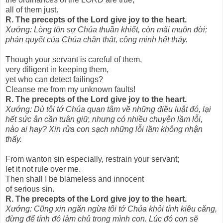
all of them just.
R. The precepts of the Lord give joy to the heart.
Xướng: Lòng tôn sợ Chúa thuần khiết, còn mãi muôn đời;
phán quyết của Chúa chân thật, công minh hết thảy.
Though your servant is careful of them,
very diligent in keeping them,
yet who can detect failings?
Cleanse me from my unknown faults!
R. The precepts of the Lord give joy to the heart.
Xướng: Dù tôi tớ Chúa quan tâm về những điều luật đó, lại
hết sức ân cần tuân giữ, nhưng có nhiều chuyện lầm lỗi,
nào ai hay? Xin rửa con sạch những lỗi lầm không nhận
thấy.
From wanton sin especially, restrain your servant;
let it not rule over me.
Then shall I be blameless and innocent
of serious sin.
R. The precepts of the Lord give joy to the heart.
Xướng: Cũng xin ngăn ngừa tôi tớ Chúa khỏi tính kiêu căng,
đừng để tính đó làm chủ trong mình con. Lúc đó con sẽ