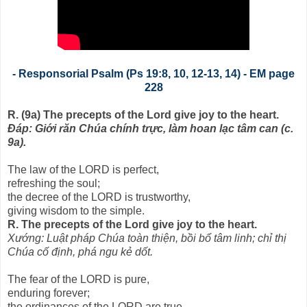
- Responsorial Psalm (Ps 19:8, 10, 12-13, 14) - EM page
228
R. (9a) The precepts of the Lord give joy to the heart.
Ðáp: Giới răn Chúa chính trực, làm hoan lạc tâm can (c.
9a).
The law of the LORD is perfect,
refreshing the soul;
the decree of the LORD is trustworthy,
giving wisdom to the simple.
R. The precepts of the Lord give joy to the heart.
Xướng: Luật pháp Chúa toàn thiện, bồi bổ tâm linh; chỉ thị
Chúa cố định, phá ngu kẻ dốt.
The fear of the LORD is pure,
enduring forever;
the ordinances of the LORD are true,