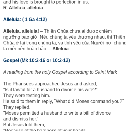
and his love is brought to perfection in us.
R. Alleluia, alleluia.
Alleluia: ( 1 Ga 4:12)
Alleluia, alleluia!
– Thiên Chúa chưa ai được chiêm
ngưỡng bao giờ. Nếu chúng ta yêu thương nhau, thì Thiên
Chúa ở lại trong chúng ta, và tình yêu của Người nơi chúng
ta mới nên hoàn hảo. –
Alleluia.
Gospel (Mk 10:2-16 or 10:2-12)
A reading from the holy Gospel according to Saint Mark
The Pharisees approached Jesus and asked,
"Is it lawful for a husband to divorce his wife?"
They were testing him.
He said to them in reply, "What did Moses command you?"
They replied,
"Moses permitted a husband to write a bill of divorce
and dismiss her."
But Jesus told them,
"Because of the hardness of your hearts