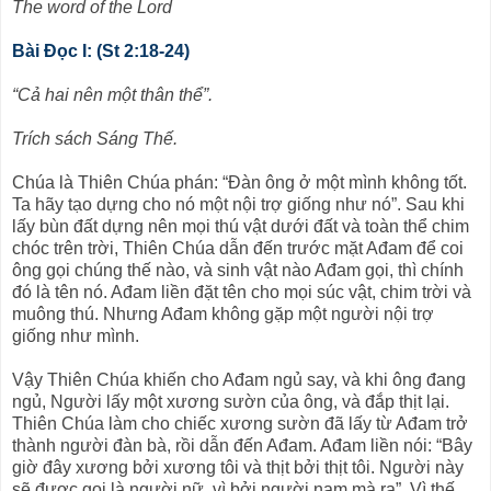
The word of the Lord
Bài Ðọc I: (St 2:18-24)
“Cả hai nên một thân thể”.
Trích sách Sáng Thế.
Chúa là Thiên Chúa phán: “Ðàn ông ở một mình không tốt.
Ta hãy tạo dựng cho nó một nội trợ giống như nó”. Sau khi
lấy bùn đất dựng nên mọi thú vật dưới đất và toàn thể chim
chóc trên trời, Thiên Chúa dẫn đến trước mặt Ađam để coi
ông gọi chúng thế nào, và sinh vật nào Ađam gọi, thì chính
đó là tên nó. Ađam liền đặt tên cho mọi súc vật, chim trời và
muông thú. Nhưng Ađam không gặp một người nội trợ
giống như mình.
Vậy Thiên Chúa khiến cho Ađam ngủ say, và khi ông đang
ngủ, Người lấy một xương sườn của ông, và đắp thịt lại.
Thiên Chúa làm cho chiếc xương sườn đã lấy từ Ađam trở
thành người đàn bà, rồi dẫn đến Ađam. Ađam liền nói: “Bây
giờ đây xương bởi xương tôi và thịt bởi thịt tôi. Người này
sẽ được gọi là người nữ, vì bởi người nam mà ra”. Vì thế,