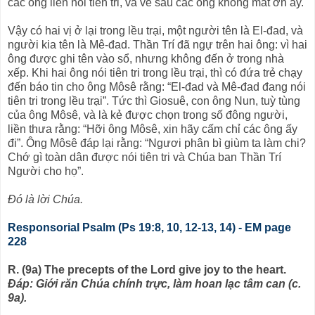
các ông liền nói tiên tri, và về sau các ông không mất ơn ấy.
Vậy có hai vị ở lại trong lều trại, một người tên là El-đad, và
người kia tên là Mê-đad. Thần Trí đã ngự trên hai ông: vì hai
ông được ghi tên vào sổ, nhưng không đến ở trong nhà
xếp. Khi hai ông nói tiên tri trong lều trại, thì có đứa trẻ chạy
đến báo tin cho ông Môsê rằng: “El-đad và Mê-đad đang nói
tiên tri trong lều trại”. Tức thì Giosuê, con ông Nun, tuỳ tùng
của ông Môsê, và là kẻ được chọn trong số đông người,
liền thưa rằng: “Hỡi ông Môsê, xin hãy cấm chỉ các ông ấy
đi”. Ông Môsê đáp lại rằng: “Ngươi phân bì giùm ta làm chi?
Chớ gì toàn dân được nói tiên tri và Chúa ban Thần Trí
Người cho họ”.
Ðó là lời Chúa.
Responsorial Psalm (Ps 19:8, 10, 12-13, 14) - EM page
228
R. (9a) The precepts of the Lord give joy to the heart.
Ðáp: Giới răn Chúa chính trực, làm hoan lạc tâm can (c.
9a).