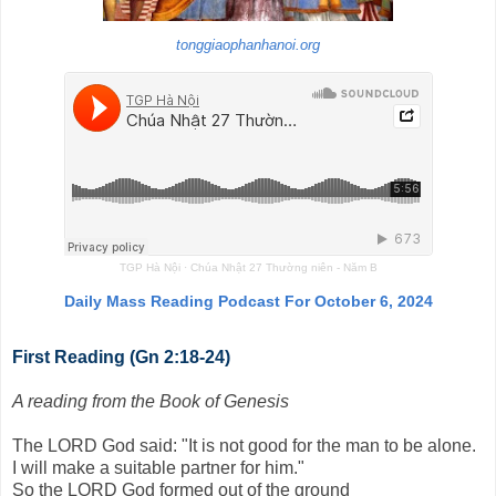
tonggiaophanhanoi.org
TGP Hà Nội
·
Chúa Nhật 27 Thường niên - Năm B
Daily Mass Reading Podcast For October 6, 2024
First Reading (Gn 2:18-24)
A reading from the Book of Genesis
The LORD God said: "It is not good for the man to be alone.
I will make a suitable partner for him."
So the LORD God formed out of the ground