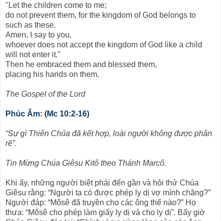
"Let the children come to me;
do not prevent them, for the kingdom of God belongs to
such as these.
Amen, I say to you,
whoever does not accept the kingdom of God like a child
will not enter it."
Then he embraced them and blessed them,
placing his hands on them.
The Gospel of the Lord
Phúc Âm: (Mc 10:2-16)
“Sự gì Thiên Chúa đã kết hợp, loài người không được phân
rẽ”.
Tin Mừng Chúa Giêsu Kitô theo Thánh Marcô.
Khi ấy, những người biệt phái đến gần và hỏi thử Chúa
Giêsu rằng: “Người ta có được phép ly dị vợ mình chăng?”
Người đáp: “Môsê đã truyền cho các ông thế nào?” Họ
thưa: “Môsê cho phép làm giấy ly dị và cho ly dị”. Bấy giờ