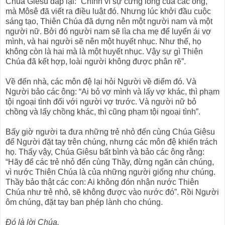
Chúa Giêsu đáp lại: “Chính vì sự cứng lòng của các ông,
mà Môsê đã viết ra điều luật đó. Nhưng lúc khởi đầu cuộc
sáng tạo, Thiên Chúa đã dựng nên một người nam và một
người nữ. Bởi đó người nam sẽ lìa cha mẹ để luyến ái vợ
mình, và hai người sẽ nên một huyết nhục. Như thế, họ
không còn là hai mà là một huyết nhục. Vậy sự gì Thiên
Chúa đã kết hợp, loài người không được phân rẽ”.
Về đến nhà, các môn đệ lại hỏi Người về điểm đó. Và
Người bảo các ông: “Ai bỏ vợ mình và lấy vợ khác, thì phạm
tội ngoại tình đối với người vợ trước. Và người nữ bỏ
chồng và lấy chồng khác, thì cũng phạm tội ngoại tình”.
Bấy giờ người ta đưa những trẻ nhỏ đến cùng Chúa Giêsu
để Người đặt tay trên chúng, nhưng các môn đệ khiển trách
họ. Thấy vậy, Chúa Giêsu bất bình và bảo các ông rằng:
“Hãy để các trẻ nhỏ đến cùng Thầy, đừng ngăn cản chúng,
vì nước Thiên Chúa là của những người giống như chúng.
Thầy bảo thật các con: Ai không đón nhận nước Thiên
Chúa như trẻ nhỏ, sẽ không được vào nước đó”. Rồi Người
ôm chúng, đặt tay ban phép lành cho chúng.
Ðó là lời Chúa.