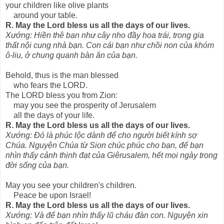
your children like olive plants
around your table.
R. May the Lord bless us all the days of our lives.
Xướng: Hiền thê bạn như cây nho đầy hoa trái, trong gia
thất nội cung nhà bạn. Con cái bạn như chồi non của khóm
ô-liu, ở chung quanh bàn ăn của bạn.
Behold, thus is the man blessed
who fears the LORD.
The LORD bless you from Zion:
may you see the prosperity of Jerusalem
all the days of your life.
R. May the Lord bless us all the days of our lives.
Xướng: Ðó là phúc lộc dành để cho người biết kính sợ
Chúa. Nguyện Chúa từ Sion chúc phúc cho bạn, để bạn
nhìn thấy cảnh thịnh đạt của Giêrusalem, hết mọi ngày trong
đời sống của bạn.
May you see your children's children.
Peace be upon Israel!
R. May the Lord bless us all the days of our lives.
Xướng: Và để bạn nhìn thấy lũ cháu đàn con. Nguyện xin