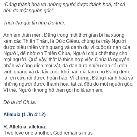
“Ðấng thánh hoá và những người được thánh hoá, tất cả
đều do một nguồn gốc”.
Trích thư gửi tín hữu Do-thái.
Anh em thân mến, Ðấng trong một thời gian bị hạ xuống
kém các Thiên Thần, là Ðức Giêsu, chúng ta thấy Người
được triều thiên vinh quang và danh dự vì cuộc tử nạn của
Người, để nhờ ơn Thiên Chúa, Người chịu chết thay cho
mọi người. Quả vậy, thật là thích hợp việc Chúa là nguyên
nhân và cùng đích mọi vật, đã dẫn đưa nhiều con cái đến
vinh quang và đã lấy cuộc khổ nạn mà làm cho Ðấng đem
lại ơn cứu rỗi được hoàn hảo. Vì chưng, Ðấng thánh hoá và
những người được thánh hoá, tất cả đều do một nguồn gốc.
Vì thế, Người không hổ thẹn gọi họ là anh em.
Ðó là lời Chúa.
Alleluia (1 Jn 4:12)
R. Alleluia, alleluia.
If we love one another, God remains in us