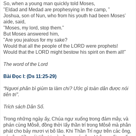
So, when a young man quickly told Moses,
"Eldad and Medad are prophesying in the camp, "
Joshua, son of Nun, who from his youth had been Moses'
aide, said,
"Moses, my lord, stop them."
But Moses answered him,
"Are you jealous for my sake?
Would that all the people of the LORD were prophets!
Would that the LORD might bestow his spirit on them all!"
The word of the Lord
Bài Ðọc I: (Ds 11:25-29)
“Ngươi phân bì giùm ta làm chi? Ước gì toàn dân được nói
tiên tri”.
Trích sách Dân Số.
Trong những ngày ấy, Chúa ngự xuống trong đám mây, và
phán cùng Môsê, đồng thời lấy thần trí trong Môsê mà phân
phát cho bảy mươi vị bô lão. Khi Thần Trí ngự trên các ông,