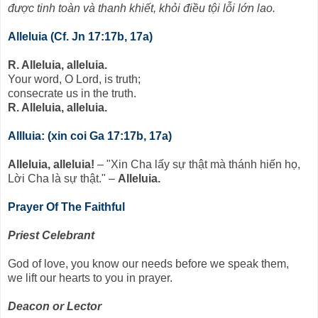
được tinh toàn và thanh khiết, khỏi điều tội lỗi lớn lao.
Alleluia (Cf. Jn 17:17b, 17a)
R. Alleluia, alleluia.
Your word, O Lord, is truth;
consecrate us in the truth.
R. Alleluia, alleluia.
Allluia: (xin coi Ga 17:17b, 17a)
Alleluia, alleluia!
– "Xin Cha lấy sự thật mà thánh hiến họ,
Lời Cha là sự thật." –
Alleluia.
Prayer Of The Faithful
Priest Celebrant
God of love, you know our needs before we speak them,
we lift our hearts to you in prayer.
Deacon or Lector