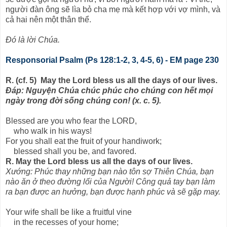
người đàn ông sẽ lìa bỏ cha mẹ mà kết hợp với vợ mình, và
cả hai nên một thân thể.
Ðó là lời Chúa.
Responsorial Psalm (Ps 128:1-2, 3, 4-5, 6) - EM page 230
R. (cf. 5) May the Lord bless us all the days of our lives.
Ðáp: Nguyện Chúa chúc phúc cho chúng con hết mọi
ngày trong đời sống chúng con! (x. c. 5).
Blessed are you who fear the LORD,
who walk in his ways!
For you shall eat the fruit of your handiwork;
blessed shall you be, and favored.
R. May the Lord bless us all the days of our lives.
Xướng: Phúc thay những bạn nào tôn sợ Thiên Chúa, bạn
nào ăn ở theo đường lối của Người! Công quả tay bạn làm
ra bạn được an hưởng, bạn được hạnh phúc và sẽ gặp may.
Your wife shall be like a fruitful vine
in the recesses of your home;