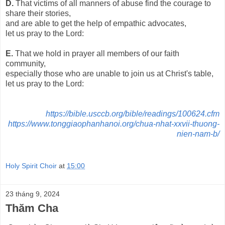
D.
That victims of all manners of abuse find the courage to
share their stories,
and are able to get the help of empathic advocates,
let us pray to the Lord:
E.
That we hold in prayer all members of our faith
community,
especially those who are unable to join us at Christ's table,
let us pray to the Lord:
https://bible.usccb.org/bible/readings/100624.cfm
https://www.tonggiaophanhanoi.org/chua-nhat-xxvii-thuong-
nien-nam-b/
Holy Spirit Choir
at
15:00
23 tháng 9, 2024
Thăm Cha