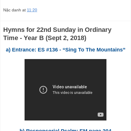
Nặc danh
at
11:20
Hymns for 22nd Sunday in Ordinary
Time - Year B (Sept 2, 2018)
a) Entrance: ES #136 - “Sing To The Mountains”
b) Responsorial Psalm: EM page 204