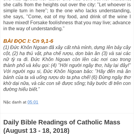
she calls from the heights out over the city: "Let whoever is
simple turn in here"; to the one who lacks understanding,
she says, "Come, eat of my food, and drink of the wine I
have mixed! Forsake foolishness that you may live; advance
in the way of understanding."
BÀI ĐỌC I:
Cn 9,1-6
(1) Đức Khôn Ngoan đã xây cất nhà mình, dựng lên bảy cây
cột, (2) hạ thú vật, pha chế rượu, dọn bàn ăn (3) và sai các
nữ tỳ ra đi. Đức Khôn Ngoan còn lên các nơi cao trong
thành phố và kêu gọi: (4) "Hỡi người ngây thơ, hãy lại đây!"
Với người ngu si, Đức Khôn Ngoan bảo: "Hãy đến mà ăn
bánh của ta và uống rượu do ta pha chế! (6) Đừng ngây thơ
khờ dại nữa, và các con sẽ được sống; hãy bước đi trên con
đường hiểu biết."
Nặc danh
at
05:01
Daily Bible Readings of Catholic Mass
(August 13 - 18, 2018)