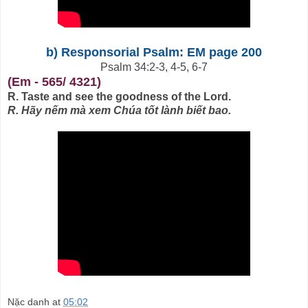
b) Responsorial Psalm: EM page 200
Psalm 34:2-3, 4-5, 6-7
(Em - 565/ 4321)
R.
Taste and see the goodness of the Lord.
R. Hãy nếm mà xem Chúa tốt lành biết bao.
Nặc danh
at
05:02