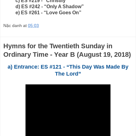
c) ES #219 - “Christify”
d) ES #242 - “Only A Shadow”
e) ES #261 - “Love Goes On”
Nặc danh
at
05:03
Hymns for the Twentieth Sunday in
Ordinary Time - Year B (August 19, 2018)
a) Entrance: ES #121 - “This Day Was Made By
The Lord”