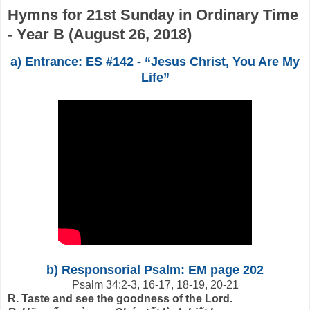
Hymns for 21st Sunday in Ordinary Time
- Year B (August 26, 2018)
a) Entrance: ES #142 - “Jesus Christ, You Are My
Life”
b) Responsorial Psalm: EM page 202
Psalm 34:2-3, 16-17, 18-19, 20-21
R.
Taste and see the goodness of the Lord.