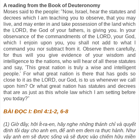
A reading from the Book of Deuteronomy
Moses said to the people: "Now, Israel, hear the statutes and
decrees which I am teaching you to observe, that you may
live, and may enter in and take possession of the land which
the LORD, the God of your fathers, is giving you. In your
observance of the commandments of the LORD, your God,
which I enjoin upon you, you shall not add to what I
command you nor subtract from it. Observe them carefully,
for thus will you give evidence of your wisdom and
intelligence to the nations, who will hear of all these statutes
and say, 'This great nation is truly a wise and intelligent
people.' For what great nation is there that has gods so
close to it as the LORD, our God, is to us whenever we call
upon him? Or what great nation has statutes and decrees
that are as just as this whole law which I am setting before
you today?"
BÀI ĐỌC I: Đnl 4:1-2, 6-8
(1) Giờ đây, hỡi Ít-ra-en, hãy nghe những thánh chỉ và quyết
định tôi dạy cho anh em, để anh em đem ra thực hành. Như
vậy anh em sẽ được sống và sẽ được vào chiếm hữu miền