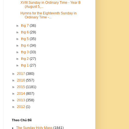
XVIII Sunday in Ordinary Time - Year B
(August 5,...
Hymns for the Eighteenth Sunday in
Ordinary Time -...
►
thg 7
(36)
►
thg 6
(29)
►
thg 5
(35)
►
thg 4
(34)
►
thg 3
(33)
►
thg 2
(27)
►
thg 1
(27)
►
2017
(380)
►
2016
(557)
►
2015
(1181)
►
2014
(807)
►
2013
(358)
►
2012
(1)
Theo Chủ Đề
The Sunday Holy Mass
(1841)