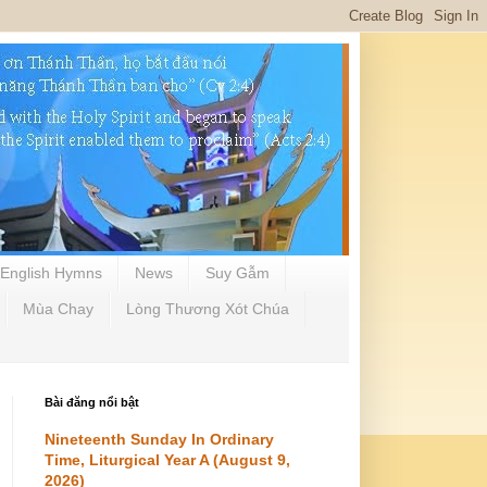
English Hymns
News
Suy Gẫm
Mùa Chay
Lòng Thương Xót Chúa
Bài đăng nổi bật
Nineteenth Sunday In Ordinary
Time, Liturgical Year A (August 9,
2026)