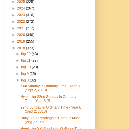
►
2025
(225)
►
2024
(267)
►
2023
(310)
►
2022
(272)
►
2021
(212)
►
2020
(340)
►
2019
(255)
▼
2018
(373)
►
thg 12
(43)
►
thg 11
(29)
►
thg 10
(23)
►
thg 9
(25)
▼
thg 8
(32)
XXII Sunday in Ordinary Time - Year B
(Sept 2, 2018)
Hymns for 22nd Sunday in Ordinary
Time - Year B (S...
22nd Sunday in Ordinary Time - Year B
(Sept 2, 2018)
Daily Bible Readings of Catholic Mass
(Aug 27 - Se...
Homily for XXI Sunday in Ordinary Time