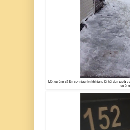
Một cụ ông đã lên cơn đau tim khi đang lúi húi dọn tuyết t
cụ ông