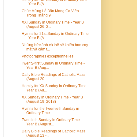
- Year B (A...
Chúc Mừng Lễ Bổn Mạng Ca Viên
Trong Tháng 9
XXI Sunday in Ordinary Time - Year B
(August 26, 2...
Hymns for 21st Sunday in Ordinary Time
- Year B (A...
Những bức ảnh có thể sẽ khiến bạn cay
mắt và cảm t...
Photographies exceptionnelles
Twenty-first Sunday in Ordinary Time -
Year B (Aug...
Daily Bible Readings of Catholic Mass
(August 20 -...
Homily for XX Sunday in Ordinary Time -
Year B (Au...
XX Sunday in Ordinary Time - Year B
(August 19, 2018)
Hymns for the Twentieth Sunday in
Ordinary Time - ...
Twentieth Sunday in Ordinary Time -
Year B (August...
Daily Bible Readings of Catholic Mass
(August 13 -...