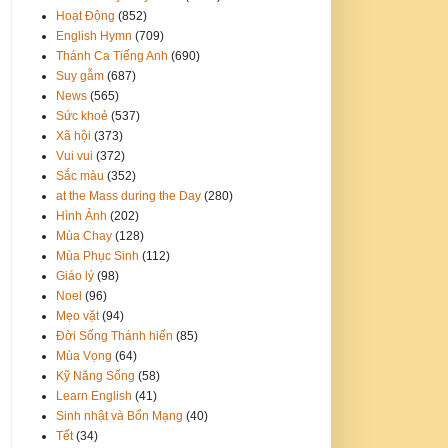
Hoạt Động
(852)
English Hymn
(709)
Thánh Ca Tiếng Anh
(690)
Suy gẫm
(687)
News
(565)
Sức khoẻ
(537)
Xã hội
(373)
Vui vui
(372)
Sắc màu
(352)
at the Mass during the Day
(280)
Hình Ảnh
(202)
Mùa Chay
(128)
Mùa Phục Sinh
(112)
Giáo lý
(98)
Noel
(96)
Mẹo vặt
(94)
Đời Sống Thánh hiến
(85)
Mùa Vọng
(64)
Kỹ Năng Sống
(58)
Learn English
(41)
Sinh nhật và Bổn Mạng
(40)
Tết
(34)