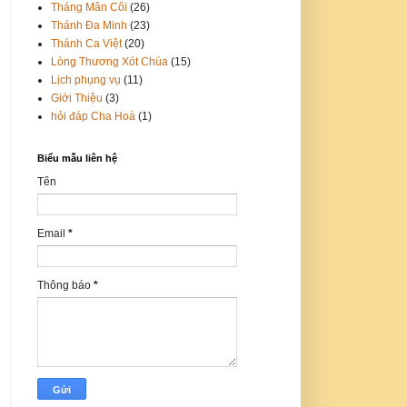
Tháng Mân Côi
(26)
Thánh Đa Minh
(23)
Thánh Ca Việt
(20)
Lòng Thương Xót Chúa
(15)
Lịch phụng vụ
(11)
Giới Thiệu
(3)
hỏi đáp Cha Hoà
(1)
Biểu mẫu liên hệ
Tên
Email
*
Thông báo
*