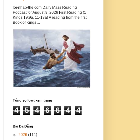
loi-nhap-the.com Daily Mass Reading
Podcast for August 9, 2026 First Reading (1
Kings 19:9a, 11-13a) A reading from the first
Book of Kings ...
Tổng số lượt xem trang
4
5
4
6
6
4
4
Bài Đã Đăng
►
2026
(111)