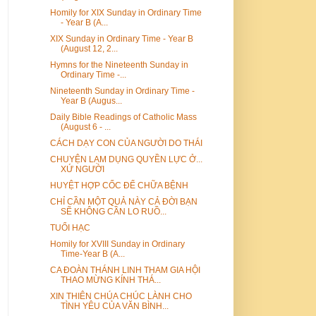
Homily for XIX Sunday in Ordinary Time
- Year B (A...
XIX Sunday in Ordinary Time - Year B
(August 12, 2...
Hymns for the Nineteenth Sunday in
Ordinary Time -...
Nineteenth Sunday in Ordinary Time -
Year B (Augus...
Daily Bible Readings of Catholic Mass
(August 6 - ...
CÁCH DẠY CON CỦA NGƯỜI DO THÁI
CHUYỆN LẠM DỤNG QUYỀN LỰC Ở...
XỨ NGƯỜI
HUYỆT HỢP CỐC ĐỂ CHỮA BỆNH
CHỈ CẦN MỘT QUẢ NÀY CẢ ĐỜI BẠN
SẼ KHÔNG CẦN LO RUỒ...
TUỔI HẠC
Homily for XVIII Sunday in Ordinary
Time-Year B (A...
CA ĐOÀN THÁNH LINH THAM GIA HỘI
THAO MỪNG KÍNH THÁ...
XIN THIÊN CHÚA CHÚC LÀNH CHO
TÌNH YÊU CỦA VĂN BÌNH...