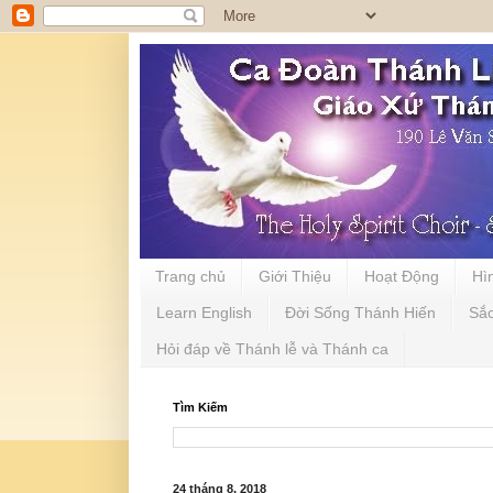
Trang chủ
Giới Thiệu
Hoạt Động
Hì
Learn English
Đời Sống Thánh Hiến
Sắ
Hỏi đáp về Thánh lễ và Thánh ca
Tìm Kiếm
24 tháng 8, 2018