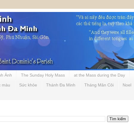
nh Ảnh
The Sunday Holy Mass
at the Mass during the Day
c màu
Sức khỏe
Thánh Đa Minh
Tháng Mân Côi
Noel