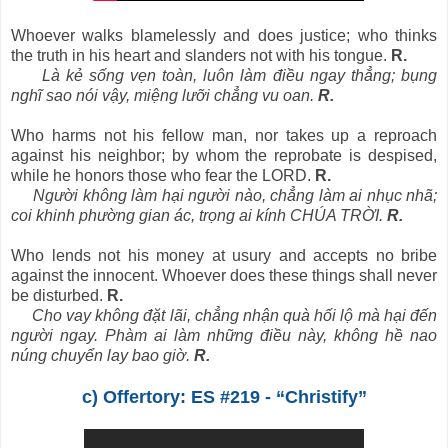
Whoever walks blamelessly and does justice; who thinks
the truth in his heart and slanders not with his tongue.
R.
Là kẻ sống vẹn toàn, luôn làm điều ngay thẳng; bụng
nghĩ sao nói vậy, miệng lưỡi chẳng vu oan.
R.
Who harms not his fellow man, nor takes up a reproach
against his neighbor; by whom the reprobate is despised,
while he honors those who fear the LORD.
R.
Người không làm hại người nào, chẳng làm ai nhục nhã;
coi khinh phường gian ác, trọng ai kính CHÚA TRỜI.
R.
Who lends not his money at usury and accepts no bribe
against the innocent. Whoever does these things shall never
be disturbed.
R.
Cho vay không đặt lãi, chẳng nhận quà hối lộ mà hại đến
người ngay. Phàm ai làm những điều này, không hề nao
núng chuyển lay bao giờ.
R.
c) Offertory: ES #219 - “Christify”