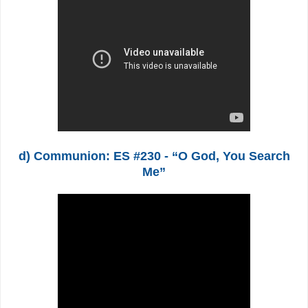
d) Communion: ES #230 - “O God, You Search
Me”