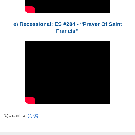
e) Recessional: ES #284 - “Prayer Of Saint
Francis”
Nặc danh
at
11:00