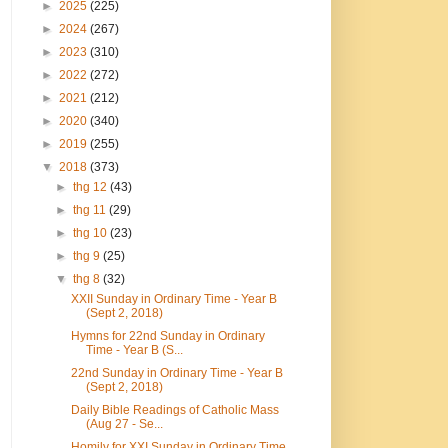
►
2025
(225)
►
2024
(267)
►
2023
(310)
►
2022
(272)
►
2021
(212)
►
2020
(340)
►
2019
(255)
▼
2018
(373)
►
thg 12
(43)
►
thg 11
(29)
►
thg 10
(23)
►
thg 9
(25)
▼
thg 8
(32)
XXII Sunday in Ordinary Time - Year B
(Sept 2, 2018)
Hymns for 22nd Sunday in Ordinary
Time - Year B (S...
22nd Sunday in Ordinary Time - Year B
(Sept 2, 2018)
Daily Bible Readings of Catholic Mass
(Aug 27 - Se...
Homily for XXI Sunday in Ordinary Time