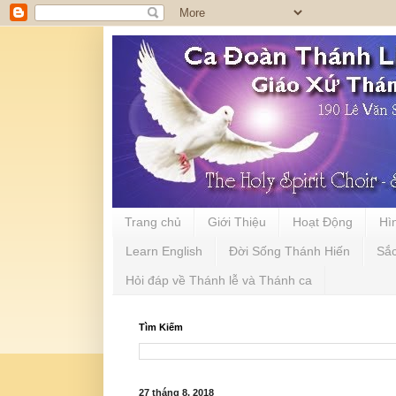
Trang chủ
Giới Thiệu
Hoạt Động
Hì
Learn English
Đời Sống Thánh Hiến
Sắ
Hỏi đáp về Thánh lễ và Thánh ca
Tìm Kiếm
27 tháng 8, 2018