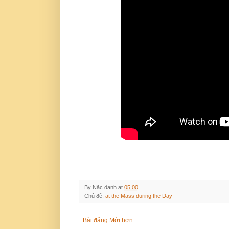
By
Nặc danh
at
05:00
Chủ đề:
at the Mass during the Day
Bài đăng Mới hơn