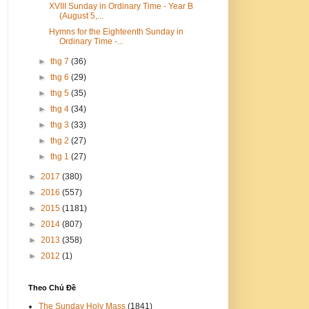
XVIII Sunday in Ordinary Time - Year B
(August 5,...
Hymns for the Eighteenth Sunday in
Ordinary Time -...
►
thg 7
(36)
►
thg 6
(29)
►
thg 5
(35)
►
thg 4
(34)
►
thg 3
(33)
►
thg 2
(27)
►
thg 1
(27)
►
2017
(380)
►
2016
(557)
►
2015
(1181)
►
2014
(807)
►
2013
(358)
►
2012
(1)
Theo Chủ Đề
The Sunday Holy Mass
(1841)