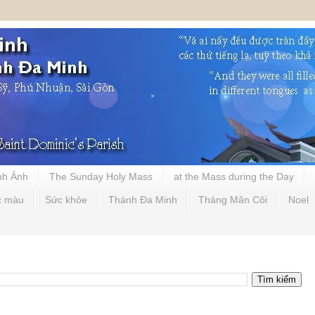
nh Ảnh
The Sunday Holy Mass
at the Mass during the Day
c màu
Sức khỏe
Thánh Đa Minh
Tháng Mân Côi
Noel