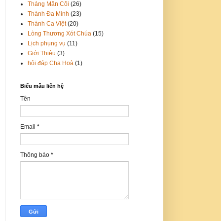
Tháng Mân Côi
(26)
Thánh Đa Minh
(23)
Thánh Ca Việt
(20)
Lòng Thương Xót Chúa
(15)
Lịch phụng vụ
(11)
Giới Thiệu
(3)
hỏi đáp Cha Hoà
(1)
Biểu mẫu liên hệ
Tên
Email
*
Thông báo
*