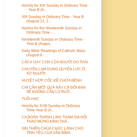
Homily for XIX Sunday in Ordinary Time
- Year B (A...
XIX Sunday in Ordinary Time - Year B
(August 12, 2...
Hymns for the Nineteenth Sunday in
Ordinary Time -...
Nineteenth Sunday in Ordinary Time -
Year B (Augus...
Daily Bible Readings of Catholic Mass
(August 6 - ...
CÁCH DẠY CON CỦA NGƯỜI DO THÁI
CHUYỆN LẠM DỤNG QUYỀN LỰC Ở...
XỨ NGƯỜI
HUYỆT HỢP CỐC ĐỂ CHỮA BỆNH
CHỈ CẦN MỘT QUẢ NÀY CẢ ĐỜI BẠN
SẼ KHÔNG CẦN LO RUỒ...
TUỔI HẠC
Homily for XVIII Sunday in Ordinary
Time-Year B (A...
CA ĐOÀN THÁNH LINH THAM GIA HỘI
THAO MỪNG KÍNH THÁ...
XIN THIÊN CHÚA CHÚC LÀNH CHO
TÌNH YÊU CỦA VĂN BÌNH...