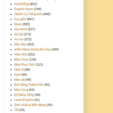
Hoạt Động
(852)
English Hymn
(709)
Thánh Ca Tiếng Anh
(690)
Suy gẫm
(687)
News
(565)
Sức khoẻ
(537)
Xã hội
(373)
Vui vui
(372)
Sắc màu
(352)
at the Mass during the Day
(280)
Hình Ảnh
(202)
Mùa Chay
(128)
Mùa Phục Sinh
(112)
Giáo lý
(98)
Noel
(96)
Mẹo vặt
(94)
Đời Sống Thánh hiến
(85)
Mùa Vọng
(64)
Kỹ Năng Sống
(58)
Learn English
(41)
Sinh nhật và Bổn Mạng
(40)
Tết
(34)