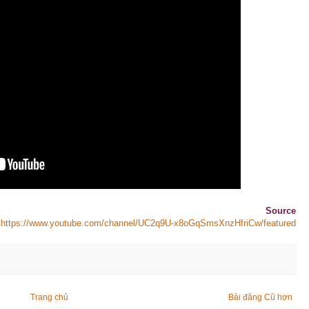
Source
https://www.youtube.com/channel/UC2q9U-x8oGqSmsXnzHfriCw/featured
Trang chủ
Bài đăng Cũ hơn