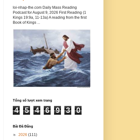
loi-nhap-the.com Daily Mass Reading
Podcast for August 9, 2026 First Reading (1
Kings 19:9a, 11-13a) A reading from the first
Book of Kings ...
Tổng số lượt xem trang
4
5
4
6
9
3
0
Bài Đã Đăng
►
2026
(111)