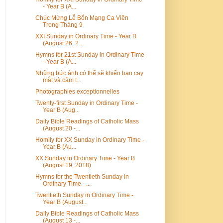
- Year B (A...
Chúc Mừng Lễ Bổn Mạng Ca Viên
Trong Tháng 9
XXI Sunday in Ordinary Time - Year B
(August 26, 2...
Hymns for 21st Sunday in Ordinary Time
- Year B (A...
Những bức ảnh có thể sẽ khiến bạn cay
mắt và cảm t...
Photographies exceptionnelles
Twenty-first Sunday in Ordinary Time -
Year B (Aug...
Daily Bible Readings of Catholic Mass
(August 20 -...
Homily for XX Sunday in Ordinary Time -
Year B (Au...
XX Sunday in Ordinary Time - Year B
(August 19, 2018)
Hymns for the Twentieth Sunday in
Ordinary Time - ...
Twentieth Sunday in Ordinary Time -
Year B (August...
Daily Bible Readings of Catholic Mass
(August 13 -...