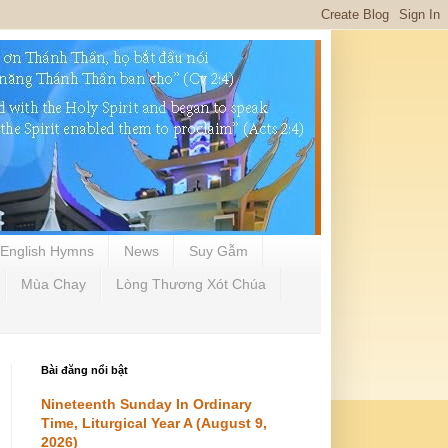
English Hymns
News
Suy Gẫm
Mùa Chay
Lòng Thương Xót Chúa
Bài đăng nổi bật
Nineteenth Sunday In Ordinary
Time, Liturgical Year A (August 9,
2026)