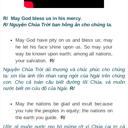
R/ May God bless us in his mercy.
R/ Nguyện Chúa Trời ban hồng ân cho chúng ta.
May God have pity on us and bless us; may
he let his face shine upon us. So may your
way be known upon earth; among all nations,
your salvation.
R/
Nguyện Chúa Trời dủ thương và chúc phúc cho chúng
ta; xin tỏa ánh tôn nhan rạng ngời của Ngài trên chúng
con. Cho cả toàn cầu biết đường lối Chúa, và muôn
nước biết ơn cứu độ của Ngài.
R/
May the nations be glad and exult because
you rule the peoples in equity; the nations on
the earth you guide.
R/
Ước gì muôn nước reo hò mừng rỡ vì Chúa cai trị cả