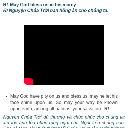
R/ May God bless us in his mercy.
R/ Nguyện Chúa Trời ban hồng ân cho chúng ta.
May God have pity on us and bless us; may he let his
face shine upon us. So may your way be known
upon earth; among all nations, your salvation.
R/
Nguyện Chúa Trời dủ thương và chúc phúc cho chúng ta;
xin tỏa ánh tôn nhan rạng ngời của Ngài trên chúng con.