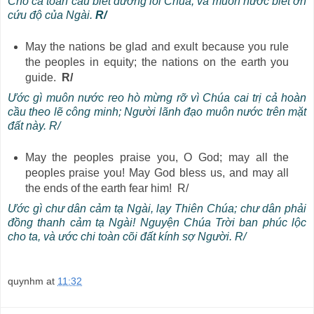
Cho cả toàn cầu biết đường lối Chúa, và muôn nước biết ơn
cứu độ của Ngài.
R/
May the nations be glad and exult because you rule
the peoples in equity; the nations on the earth you
guide.
R/
Ước gì muôn nước reo hò mừng rỡ vì Chúa cai trị cả hoàn
cầu theo lẽ công minh; Người lãnh đạo muôn nước trên mặt
đất này. R/
May the peoples praise you, O God; may all the
peoples praise you! May God bless us, and may all
the ends of the earth fear him! R/
Ước gì chư dân cảm tạ Ngài, lạy Thiên Chúa; chư dân phải
đồng thanh cảm tạ Ngài! Nguyện Chúa Trời ban phúc lộc
cho ta, và ước chi toàn cõi đất kính sợ Người. R/
quynhm
at
11:32