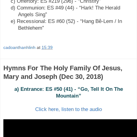
c) Offertory:
ES #219 (296) - “Christify”
d) Communion:
ES #49 (44) - “Hark! The Herald
Angels Sing”
e) Recessional:
ES #60 (52) - “Hang Bê-Lem / In
Bethlehem”
cadoanthanhlinh
at
15:39
Hymns For The Holy Family Of Jesus,
Mary and Joseph (Dec 30, 2018)
a) Entrance: ES #50 (41) - “Go, Tell It On The
Mountain
”
Click here, listen to the audio