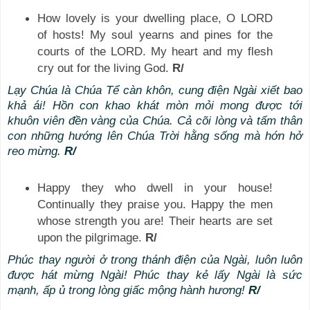
How lovely is your dwelling place, O LORD
of hosts! My soul yearns and pines for the
courts of the LORD. My heart and my flesh
cry out for the living God.
R/
Lạy Chúa là Chúa Tể càn khôn, cung điện Ngài xiết bao
khả ái! Hồn con khao khát mòn mỏi mong được tới
khuôn viên đền vàng của Chúa. Cả cõi lòng và tấm thân
con những hướng lên Chúa Trời hằng sống mà hớn hở
reo mừng.
R/
Happy they who dwell in your house!
Continually they praise you. Happy the men
whose strength you are! Their hearts are set
upon the pilgrimage.
R/
Phúc thay người ở trong thánh điện của Ngài, luôn luôn
được hát mừng Ngài! Phúc thay kẻ lấy Ngài là sức
mạnh, ấp ủ trong lòng giấc mộng hành hương!
R/