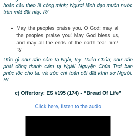
hoàn cầu theo lẽ công minh; Người lãnh đạo muôn nước
trên mặt đất này. R/
May the peoples praise you, O God; may all
the peoples praise you! May God bless us,
and may all the ends of the earth fear him!
R/
Ước gì chư dân cảm tạ Ngài, lạy Thiên Chúa; chư dân
phải đồng thanh cảm tạ Ngài! Nguyện Chúa Trời ban
phúc lộc cho ta, và ước chi toàn cõi đất kính sợ Người.
R/
c) Offertory: ES #195 (174) - “Bread Of Life”
Click here, listen to the audio