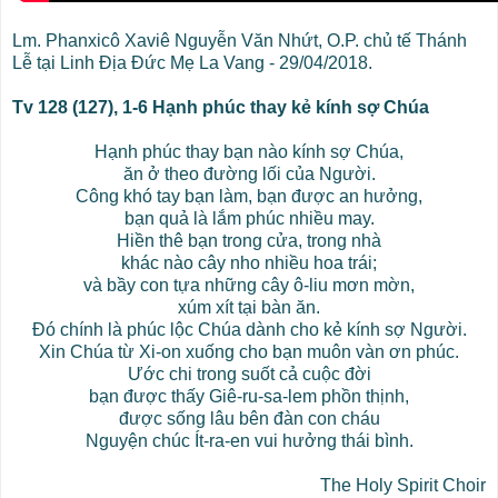
Lm. Phanxicô Xaviê Nguyễn Văn Nhứt, O.P. chủ tế Thánh
Lễ tại Linh Địa Đức Mẹ La Vang - 29/04/2018.
Tv 128 (127), 1-6 Hạnh phúc thay kẻ kính sợ Chúa
Hạnh phúc thay bạn nào kính sợ Chúa,
ăn ở theo đường lối của Người.
Công khó tay bạn làm, bạn được an hưởng,
bạn quả là lắm phúc nhiều may.
Hiền thê bạn trong cửa, trong nhà
khác nào cây nho nhiều hoa trái;
và bầy con tựa những cây ô-liu mơn mờn,
xúm xít tại bàn ăn.
Đó chính là phúc lộc Chúa dành cho kẻ kính sợ Người.
Xin Chúa từ Xi-on xuống cho bạn muôn vàn ơn phúc.
Ước chi trong suốt cả cuộc đời
bạn được thấy Giê-ru-sa-lem phồn thịnh,
được sống lâu bên đàn con cháu
Nguyện chúc Ít-ra-en vui hưởng thái bình.
The Holy Spirit Choir