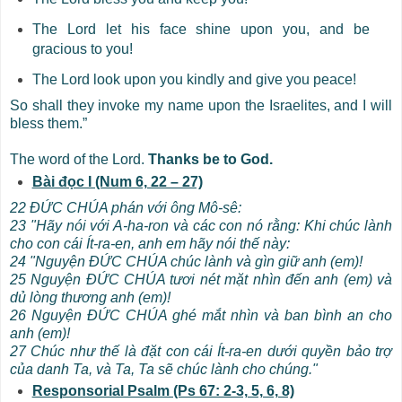
The Lord let his face shine upon you, and be
gracious to you!
The Lord look upon you kindly and give you peace!
So shall they invoke my name upon the Israelites, and I will
bless them.”
The word of the Lord.
Thanks be to God.
Bài đọc I (Num 6, 22 – 27)
22 ĐỨC CHÚA phán với ông Mô-sê:
23 "Hãy nói với A-ha-ron và các con nó rằng: Khi chúc lành
cho con cái Ít-ra-en, anh em hãy nói thế này:
24 "Nguyện ĐỨC CHÚA chúc lành và gìn giữ anh (em)!
25 Nguyện ĐỨC CHÚA tươi nét mặt nhìn đến anh (em) và
dủ lòng thương anh (em)!
26 Nguyện ĐỨC CHÚA ghé mắt nhìn và ban bình an cho
anh (em)!
27 Chúc như thế là đặt con cái Ít-ra-en dưới quyền bảo trợ
của danh Ta, và Ta, Ta sẽ chúc lành cho chúng."
Responsorial Psalm (Ps 67: 2-3, 5, 6, 8)