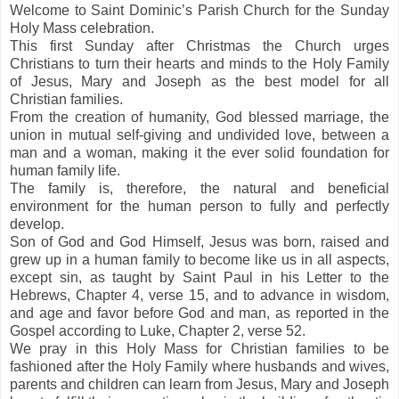
Welcome to Saint Dominic’s Parish Church for the Sunday
Holy Mass celebration.
This first Sunday after Christmas the Church urges
Christians to turn their hearts and minds to the Holy Family
of Jesus, Mary and Joseph as the best model for all
Christian families.
From the creation of humanity, God blessed marriage, the
union in mutual self-giving and undivided love, between a
man and a woman, making it the ever solid foundation for
human family life.
The family is, therefore, the natural and beneficial
environment for the human person to fully and perfectly
develop.
Son of God and God Himself, Jesus was born, raised and
grew up in a human family to become like us in all aspects,
except sin, as taught by Saint Paul in his Letter to the
Hebrews, Chapter 4, verse 15, and to advance in wisdom,
and age and favor before God and man, as reported in the
Gospel according to Luke, Chapter 2, verse 52.
We pray in this Holy Mass for Christian families to be
fashioned after the Holy Family where husbands and wives,
parents and children can learn from Jesus, Mary and Joseph