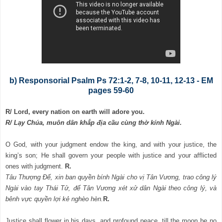
b)
Responsorial Psalm Ps 72:1-2, 7-8, 10-11, 12-13 - EM
pages 59-60
R/ Lord, every nation on earth will adore you.
R/ Lạy Chúa, muôn dân khắp địa cầu cùng thờ kính Ngài.
O God, with your judgment endow the king, and with your justice, the
king’s son; He shall govern your people with justice and your afflicted
ones with judgment.
R.
Tâu Thượng Đế, xin ban quyền bính Ngài cho vị Tân Vương, trao công lý
Ngài vào tay Thái Tử, để Tân Vương xét xử dân Ngài theo công lý, và
bênh vực quyền lợi kẻ nghèo hèn.
R.
Justice shall flower in his days, and profound peace, till the moon be no