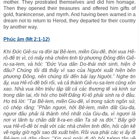
mother. They prostrated themselves and did him homage.
Then they opened their treasures and offered him gifts of
gold, frankincense, and myrrh. And having been warned in a
dream not to return to Herod, they departed for their country
by another way.
Phúc âm (Mt 2:1-12)
Khi Đức Giê-su ra đời tại Bê-lem, miền Giu-đê, thời vua Hê-
rô-đê trị vì, có mấy nhà chiêm tinh từ phương Đông đến Giê-
ru-sa-lem, và hỏi: "Đức Vua dân Do-thái mới sinh, hiện ở
đâu? Chúng tôi đã thấy vì sao của Người xuất hiện bên
phương Đông, nên chúng tôi đến bái lạy Người." Nghe tin
ấy, vua Hê-rô-đê bối rối, và cả thành Giê-ru-sa-lem cũng xôn
xao. Nhà vua liền triệu tập tất cả các thượng tế và kinh sư
trong dân lại, rồi hỏi cho biết Đấng Ki-tô phải sinh ra ở đâu.
Họ trả lời: "Tại Bê-lem, miền Giu-đê, vì trong sách ngôn sứ,
có chép rằng: "Phần ngươi, hỡi Bê-lem, miền đất Giu-đa,
ngươi đâu phải là thành nhỏ nhất của Giu-đa, vì ngươi là
nơi vị lãnh tụ chăn dắt Ít-ra-en dân Ta sẽ ra đời." Bấy giờ
vua Hê-rô-đê bí mật vời các nhà chiêm tinh đến, hỏi cặn kẽ
về ngày giờ ngôi sao đã xuất hiện. Rồi vua phái các vị ấy đi
Bê-lem và dặn rằng: "Xin quý ngài đi dò hỏi tường tận về