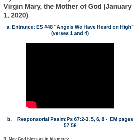
Virgin Mary, the Mother of God (January
1, 2020)
a.
Entrance: ES #48 “Angels We Have Heard on High”
(verses 1 and 4)
b.
Responsorial Psalm:Ps 67:2-3, 5, 6, 8 - EM pages
57-58
R. May God bless us in his mercy.