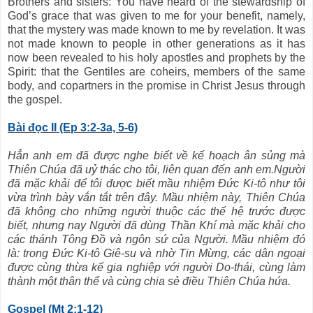
Brothers and sisters: You have heard of the stewardship of
God’s grace that was given to me for your benefit, namely,
that the mystery was made known to me by revelation. It was
not made known to people in other generations as it has
now been revealed to his holy apostles and prophets by the
Spirit: that the Gentiles are coheirs, members of the same
body, and copartners in the promise in Christ Jesus through
the gospel.
Bài đọc II (Ep 3:2-3a, 5-6)
Hẳn anh em đã được nghe biết về kế hoạch ân sủng mà
Thiên Chúa đã uỷ thác cho tôi, liên quan đến anh em.Người
đã mặc khải để tôi được biết mầu nhiệm Đức Ki-tô như tôi
vừa trình bày vắn tắt trên đây. Mầu nhiệm này, Thiên Chúa
đã không cho những người thuộc các thế hệ trước được
biết, nhưng nay Người đã dùng Thần Khí mà mặc khải cho
các thánh Tông Đồ và ngôn sứ của Người. Mầu nhiệm đó
là: trong Đức Ki-tô Giê-su và nhờ Tin Mừng, các dân ngoại
được cùng thừa kế gia nghiệp với người Do-thái, cùng làm
thành một thân thể và cùng chia sẻ điều Thiên Chúa hứa.
Gospel (Mt 2:1-12)