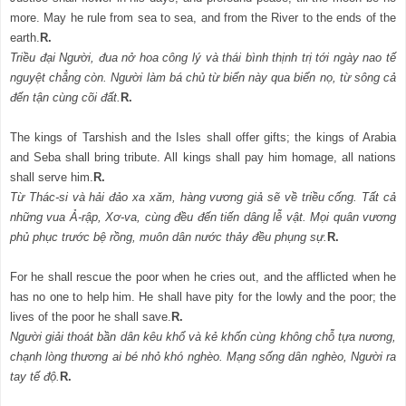
more. May he rule from sea to sea, and from the River to the ends of the
earth.
R.
Triều đại Người, đua nở hoa công lý và thái bình thịnh trị tới ngày nao tế
nguyệt chẳng còn. Người làm bá chủ từ biển này qua biển nọ, từ sông cả
đến tận cùng cõi đất.
R.
The kings of Tarshish and the Isles shall offer gifts; the kings of Arabia
and Seba shall bring tribute. All kings shall pay him homage, all nations
shall serve him.
R.
Từ Thác-si và hải đảo xa xăm, hàng vương giả sẽ về triều cống. Tất cả
những vua Ả-rập, Xơ-va, cùng đều đến tiến dâng lễ vật. Mọi quân vương
phủ phục trước bệ rồng, muôn dân nước thảy đều phụng sự.
R.
For he shall rescue the poor when he cries out, and the afflicted when he
has no one to help him. He shall have pity for the lowly and the poor; the
lives of the poor he shall save.
R.
Người giải thoát bần dân kêu khổ và kẻ khốn cùng không chỗ tựa nương,
chạnh lòng thương ai bé nhỏ khó nghèo. Mạng sống dân nghèo, Người ra
tay tế độ.
R.