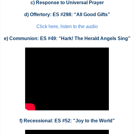
c)
Response to Universal Prayer
d)
Offertory: ES #298: “All Good Gifts”
Click here, listen to the audio
e)
Communion: ES #49: “Hark! The Herald Angels Sing”
f) Recessional: ES #52: “Joy to the World”