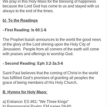
We pray in this Holy Mass for the blessing of happiness
because the Lord God has come to us and stayed with us
always to the end of the times.
b)
To the Readings
-
First Reading: Is 60:1-6
The Prophet Isaiah announces to the world the good news
of the glory of the Lord shining upon the Holy City of
Jerusalem. People from all corners of the earth will come
with praises and offerings to worship God.
-
Second Reading: Eph 3:2-3a.5-6
Saint Paul believes that the coming of Christ in the world
has fulfilled God’s promises of granting all peoples the
grace of being members of His Holy Church.
B.
Hymns for Holy Mass:
a)
Entrance: ES #61: “We Three Kings”
b)
Responsorial Psalm: EM pages 59-60