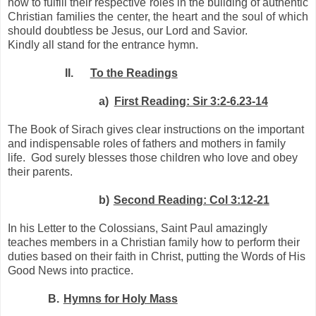
how to fulfill their respective roles in the building of authentic
Christian families the center, the heart and the soul of which
should doubtless be Jesus, our Lord and Savior.
Kindly all stand for the entrance hymn.
II.
To the Readings
a)
First Reading: Sir 3:2-6.23-14
The Book of Sirach gives clear instructions on the important
and indispensable roles of fathers and mothers in family
life.
God surely blesses those children who love and obey
their parents.
b)
Second Reading: Col 3:12-21
In his Letter to the Colossians, Saint Paul amazingly
teaches members in a Christian family how to perform their
duties based on their faith in Christ, putting the Words of His
Good News into practice.
B.
Hymns for Holy Mass