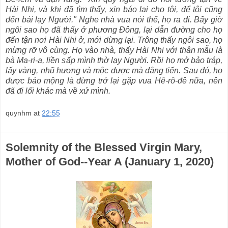
Hài Nhi, và khi đã tìm thấy, xin báo lại cho tôi, để tôi cũng
đến bái lạy Người." Nghe nhà vua nói thế, họ ra đi. Bấy giờ
ngôi sao họ đã thấy ở phương Đông, lại dẫn đường cho họ
đến tận nơi Hài Nhi ở, mới dừng lại. Trông thấy ngôi sao, họ
mừng rỡ vô cùng. Họ vào nhà, thấy Hài Nhi với thân mẫu là
bà Ma-ri-a, liền sấp mình thờ lạy Người. Rồi họ mở bảo tráp,
lấy vàng, nhũ hương và mộc dược mà dâng tiến. Sau đó, họ
được báo mộng là đừng trở lại gặp vua Hê-rô-đê nữa, nên
đã đi lối khác mà về xứ mình.
quynhm
at
22:55
Solemnity of the Blessed Virgin Mary,
Mother of God--Year A (January 1, 2020)