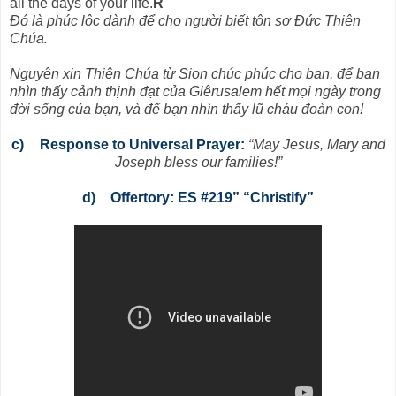
all the days of your life.
R
Đó là phúc lộc dành để cho người biết tôn sợ Đức Thiên
Chúa.
Nguyện xin Thiên Chúa từ Sion chúc phúc cho bạn, để bạn
nhìn thấy cảnh thịnh đạt của Giêrusalem hết mọi ngày trong
đời sống của bạn, và để bạn nhìn thấy lũ cháu đoàn con!
c)
Response to Universal Prayer:
“May Jesus, Mary and
Joseph bless our families!”
d)
Offertory: ES #219” “Christify”