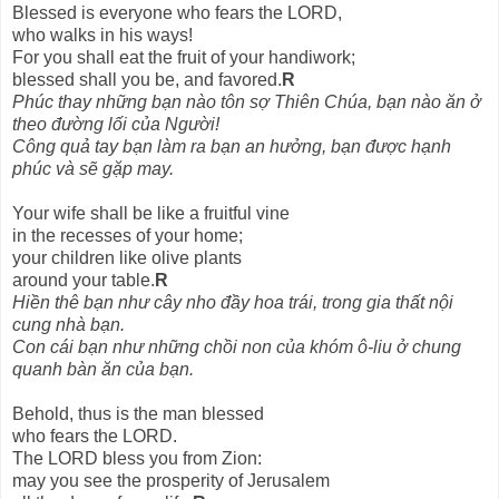
Blessed is everyone who fears the LORD,
who walks in his ways!
For you shall eat the fruit of your handiwork;
blessed shall you be, and favored.
R
Phúc thay những bạn nào tôn sợ Thiên Chúa, bạn nào ăn ở
theo đường lối của Người!
Công quả tay bạn làm ra bạn an hưởng, bạn được hạnh
phúc và sẽ gặp may.
Your wife shall be like a fruitful vine
in the recesses of your home;
your children like olive plants
around your table.
R
Hiền thê bạn như cây nho đầy hoa trái, trong gia thất nội
cung nhà bạn.
Con cái bạn như những chồi non của khóm ô-liu ở chung
quanh bàn ăn của bạn.
Behold, thus is the man blessed
who fears the LORD.
The LORD bless you from Zion:
may you see the prosperity of Jerusalem