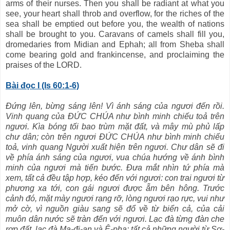
arms of their nurses. Then you shall be radiant at what you
see, your heart shall throb and overflow, for the riches of the
sea shall be emptied out before you, the wealth of nations
shall be brought to you. Caravans of camels shall fill you,
dromedaries from Midian and Ephah; all from Sheba shall
come bearing gold and frankincense, and proclaiming the
praises of the LORD.
Bài đọc I (Is 60:1-6)
Đứng lên, bừng sáng lên! Vì ánh sáng của ngươi đến rồi.
Vinh quang của ĐỨC CHÚA như bình minh chiếu toả trên
ngươi. Kìa bóng tối bao trùm mặt đất, và mây mù phủ lấp
chư dân; còn trên ngươi ĐỨC CHÚA như bình minh chiếu
toả, vinh quang Người xuất hiện trên ngươi. Chư dân sẽ đi
về phía ánh sáng của ngươi, vua chúa hướng về ánh bình
minh của ngươi mà tiến bước. Đưa mắt nhìn tứ phía mà
xem, tất cả đều tập hợp, kéo đến với ngươi: con trai ngươi từ
phương xa tới, con gái ngươi được ẵm bên hông. Trước
cảnh đó, mặt mày ngươi rạng rỡ, lòng ngươi rạo rực, vui như
mở cờ, vì nguồn giàu sang sẽ đổ về từ biển cả, của cải
muôn dân nước sẽ tràn đến với ngươi. Lạc đà từng đàn che
rợp đất, lạc đà Ma-đi-an và Ê-pha: tất cả những người từ Sơ-