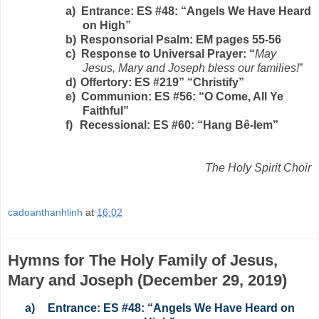
a)
Entrance: ES #48: “Angels We Have Heard
on High”
b)
Responsorial Psalm: EM pages 55-56
c)
Response to Universal Prayer: “
May
Jesus, Mary and Joseph bless our families!
”
d)
Offertory: ES #219” “Christify”
e)
Communion: ES #56: “O Come, All Ye
Faithful”
f)
Recessional: ES #60: “Hang Bê-lem”
The Holy Spirit Choir
cadoanthanhlinh
at
16:02
Hymns for The Holy Family of Jesus,
Mary and Joseph (December 29, 2019)
a)
Entrance: ES #48: “Angels We Have Heard on