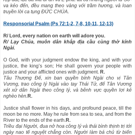
va kéo đến, đều mang theo vàng với trầm hương, và loan
truyền lời ca tụng ĐỨC CHÚA.
Responsorial Psalm (Ps 72:1-2, 7-8, 10-11, 12-13)
R/ Lord, every nation on earth will adore you.
R/ Lạy Chúa, muôn dân khắp địa cầu cùng thờ kính
Ngài.
O God, with your judgment endow the king, and with your
justice, the king’s son; He shall govern your people with
justice and your afflicted ones with judgment.
R.
Tâu Thượng Đế, xin ban quyền bính Ngài cho vị Tân
Vương, trao công lý Ngài vào tay Thái Tử, để Tân Vương
xét xử dân Ngài theo công lý, và bênh vực quyền lợi kẻ
nghèo hèn.
R.
Justice shall flower in his days, and profound peace, till the
moon be no more. May he rule from sea to sea, and from the
River to the ends of the earth.
R.
Triều đại Người, đua nở hoa công lý và thái bình thịnh trị tới
ngày nao tế nguyệt chẳng còn. Người làm bá chủ từ biển