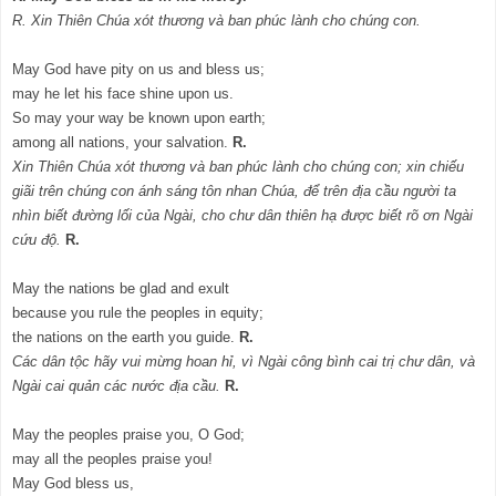
R. Xin Thiên Chúa xót thương và ban phúc lành cho chúng con.
May God have pity on us and bless us;
may he let his face shine upon us.
So may your way be known upon earth;
among all nations, your salvation.
R.
Xin Thiên Chúa xót thương và ban phúc lành cho chúng con; xin chiếu
giãi trên chúng con ánh sáng tôn nhan Chúa, để trên địa cầu người ta
nhìn biết đường lối của Ngài, cho chư dân thiên hạ được biết rõ ơn Ngài
cứu độ.
R.
May the nations be glad and exult
because you rule the peoples in equity;
the nations on the earth you guide.
R.
Các dân tộc hãy vui mừng hoan hỉ, vì Ngài công bình cai trị chư dân, và
Ngài cai quản các nước địa cầu.
R.
May the peoples praise you, O God;
may all the peoples praise you!
May God bless us,