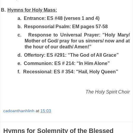
B.
Hymns for Holy Mass:
a.
Entrance: ES #48 (verses 1 and 4)
b.
Responsorial Psalm: EM pages 57-58
c.
Response to Universal Prayer: “Holy Mary/
Mother of God/ pray for us sinners/ now and at
the hour of our death/ Amen!”
d.
Offertory: ES #291: “The God of All Grace”
e.
Communion: ES # 214: “In Him Alone”
f.
Recessional: ES # 354: “Hail, Holy Queen”
The Holy Spirit Choir
cadoanthanhlinh
at
15:03
Hymns for Solemnity of the Blessed