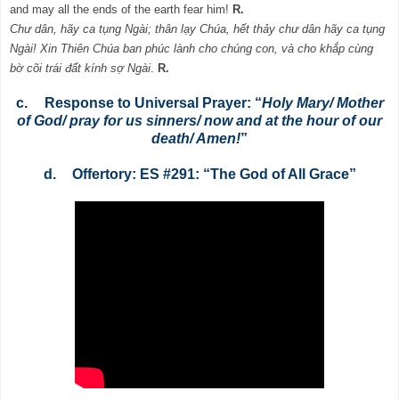
and may all the ends of the earth fear him!
R.
Chư dân, hãy ca tụng Ngài; thân lạy Chúa, hết thảy chư dân hãy ca tụng
Ngài! Xin Thiên Chúa ban phúc lành cho chúng con, và cho khắp cùng
bờ cõi trái đất kính sợ Ngài
.
R.
c.
Response to Universal Prayer: “
Holy Mary/ Mother
of God/ pray for us sinners/ now and at the hour of our
death/ Amen!
”
d.
Offertory: ES #291: “The God of All Grace”