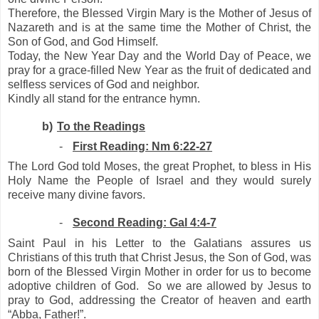
Therefore, the Blessed Virgin Mary is the Mother of Jesus of
Nazareth and is at the same time the Mother of Christ, the
Son of God, and God Himself.
Today, the New Year Day and the World Day of Peace, we
pray for a grace-filled New Year as the fruit of dedicated and
selfless services of God and neighbor.
Kindly all stand for the entrance hymn.
b)
To the Readings
-
First Reading: Nm 6:22-27
The Lord God told Moses, the great Prophet, to bless in His
Holy Name the People of Israel and they would surely
receive many divine favors.
-
Second Reading: Gal 4:4-7
Saint Paul in his Letter to the Galatians assures us
Christians of this truth that Christ Jesus, the Son of God, was
born of the Blessed Virgin Mother in order for us to become
adoptive children of God.
So we are allowed by Jesus to
pray to God, addressing the Creator of heaven and earth
“Abba, Father!”.