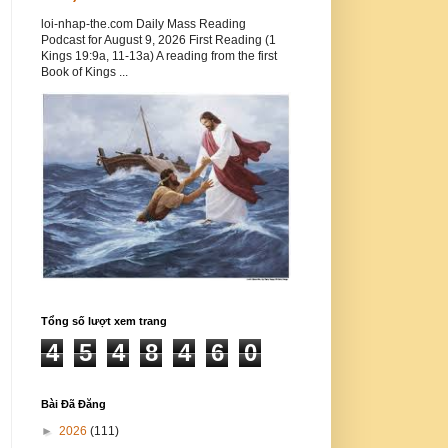
loi-nhap-the.com Daily Mass Reading
Podcast for August 9, 2026 First Reading (1
Kings 19:9a, 11-13a) A reading from the first
Book of Kings ...
Tổng số lượt xem trang
4
5
4
8
4
6
0
Bài Đã Đăng
►
2026
(111)