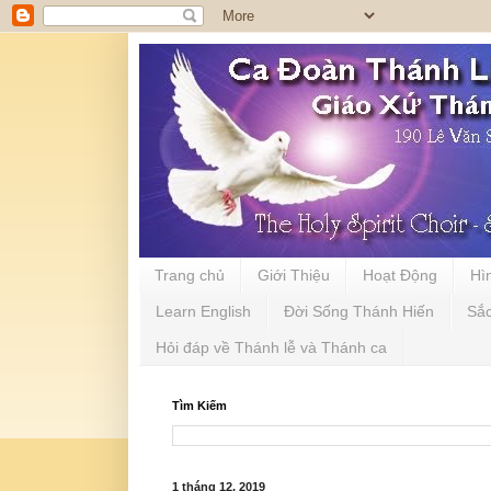
Trang chủ
Giới Thiệu
Hoạt Động
Hì
Learn English
Đời Sống Thánh Hiến
Sắ
Hỏi đáp về Thánh lễ và Thánh ca
Tìm Kiếm
1 tháng 12, 2019