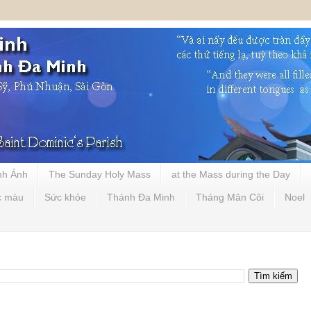
nh Ảnh
The Sunday Holy Mass
at the Mass during the Day
c màu
Sức khỏe
Thánh Đa Minh
Tháng Mân Côi
Noel