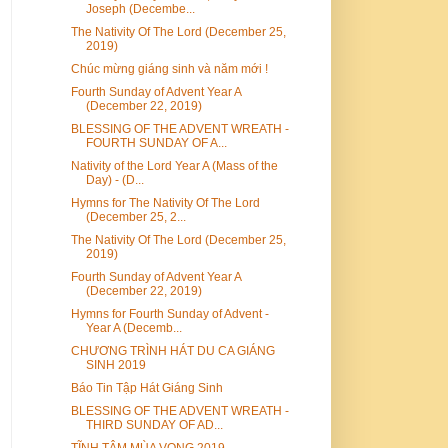
Joseph (Decembe...
The Nativity Of The Lord (December 25,
2019)
Chúc mừng giáng sinh và năm mới !
Fourth Sunday of Advent Year A
(December 22, 2019)
BLESSING OF THE ADVENT WREATH -
FOURTH SUNDAY OF A...
Nativity of the Lord Year A (Mass of the
Day) - (D...
Hymns for The Nativity Of The Lord
(December 25, 2...
The Nativity Of The Lord (December 25,
2019)
Fourth Sunday of Advent Year A
(December 22, 2019)
Hymns for Fourth Sunday of Advent -
Year A (Decemb...
CHƯƠNG TRÌNH HÁT DU CA GIÁNG
SINH 2019
Báo Tin Tập Hát Giáng Sinh
BLESSING OF THE ADVENT WREATH -
THIRD SUNDAY OF AD...
TĨNH TÂM MÙA VỌNG 2019