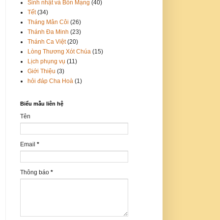
Sinh nhật và Bổn Mạng
(40)
Tết
(34)
Tháng Mân Côi
(26)
Thánh Đa Minh
(23)
Thánh Ca Việt
(20)
Lòng Thương Xót Chúa
(15)
Lịch phụng vụ
(11)
Giới Thiệu
(3)
hỏi đáp Cha Hoà
(1)
Biểu mẫu liên hệ
Tên
Email
*
Thông báo
*