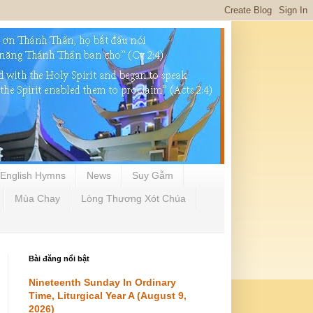
English Hymns
News
Suy Gẫm
Mùa Chay
Lòng Thương Xót Chúa
Bài đăng nổi bật
Nineteenth Sunday In Ordinary
Time, Liturgical Year A (August 9,
2026)