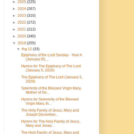
►
2025
(225)
►
2024
(267)
►
2023
(310)
►
2022
(272)
►
2021
(212)
►
2020
(340)
▼
2019
(255)
▼
thg 12
(33)
Epiphany of the Lord Sunday - Year A
(January 05,...
Hymns for The Epiphany of The Lord
(January 5, 2020)
The Epiphany of The Lord (January 5,
2020)
Solemnity of the Blessed Virgin Mary,
Mother of Go...
Hymns for Solemnity of the Blessed
Virgin Mary, th...
The Holy Family of Jesus, Mary and
Joseph December...
Hymns for The Holy Family of Jesus,
Mary and Josep...
The Holy Family of Jesus, Mary and