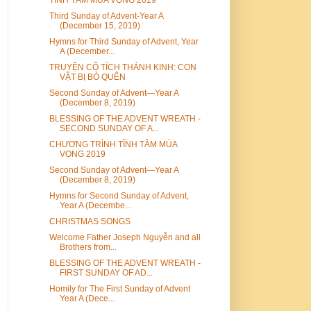
Third Sunday of Advent-Year A
(December 15, 2019)
Hymns for Third Sunday of Advent, Year
A (December...
TRUYỆN CỔ TÍCH THÁNH KINH: CON
VẬT BỊ BỎ QUÊN
Second Sunday of Advent—Year A
(December 8, 2019)
BLESSING OF THE ADVENT WREATH -
SECOND SUNDAY OF A...
CHƯƠNG TRÌNH TĨNH TÂM MÙA
VỌNG 2019
Second Sunday of Advent—Year A
(December 8, 2019)
Hymns for Second Sunday of Advent,
Year A (Decembe...
CHRISTMAS SONGS
Welcome Father Joseph Nguyễn and all
Brothers from...
BLESSING OF THE ADVENT WREATH -
FIRST SUNDAY OF AD...
Homily for The First Sunday of Advent
Year A (Dece...