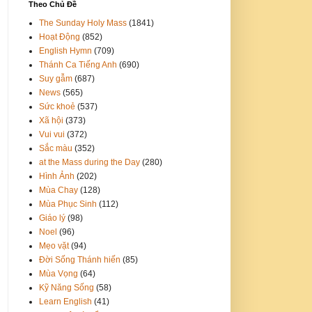
Theo Chủ Đề
The Sunday Holy Mass
(1841)
Hoạt Động
(852)
English Hymn
(709)
Thánh Ca Tiếng Anh
(690)
Suy gẫm
(687)
News
(565)
Sức khoẻ
(537)
Xã hội
(373)
Vui vui
(372)
Sắc màu
(352)
at the Mass during the Day
(280)
Hình Ảnh
(202)
Mùa Chay
(128)
Mùa Phục Sinh
(112)
Giáo lý
(98)
Noel
(96)
Mẹo vặt
(94)
Đời Sống Thánh hiến
(85)
Mùa Vọng
(64)
Kỹ Năng Sống
(58)
Learn English
(41)