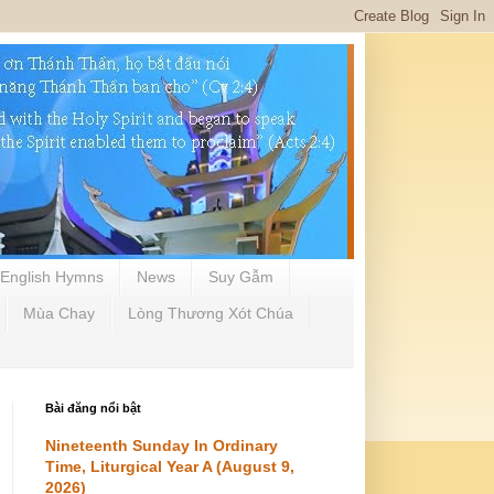
English Hymns
News
Suy Gẫm
Mùa Chay
Lòng Thương Xót Chúa
Bài đăng nổi bật
Nineteenth Sunday In Ordinary
Time, Liturgical Year A (August 9,
2026)