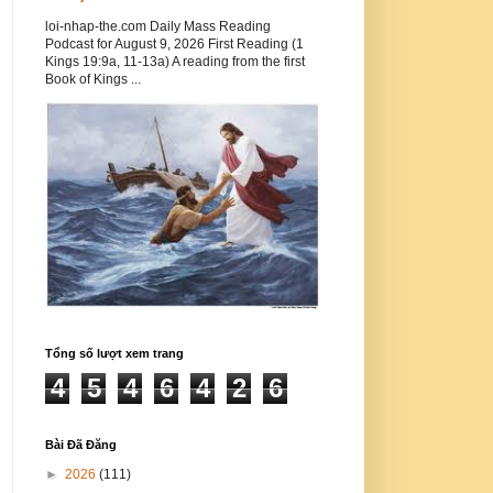
loi-nhap-the.com Daily Mass Reading
Podcast for August 9, 2026 First Reading (1
Kings 19:9a, 11-13a) A reading from the first
Book of Kings ...
Tổng số lượt xem trang
4
5
4
6
4
2
6
Bài Đã Đăng
►
2026
(111)