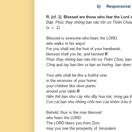
b)
Responsorial
R. (cf. 1) Blessed are those who fear the Lord 
Đáp: Phúc thay những bạn nào tôn sợ Thiên Chúa,
(x. c. 1).
Blessed is everyone who fears the LORD,
who walks in his ways!
For you shall eat the fruit of your handiwork;
blessed shall you be, and favored.
R
Phúc thay những bạn nào tôn sợ Thiên Chúa, bạn
Công quả tay bạn làm ra bạn an hưởng, bạn được
Your wife shall be like a fruitful vine
in the recesses of your home;
your children like olive plants
around your table.
R
Hiền thê bạn như cây nho đầy hoa trái, trong gia 
Con cái bạn như những chồi non của khóm ô-liu 
Behold, thus is the man blessed
who fears the LORD.
The LORD bless you from Zion:
may you see the prosperity of Jerusalem