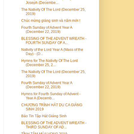
Joseph (Decembe...
The Nativity Of The Lord (December 25,
2019)
Chúc mừng giáng sinh và năm mới !
Fourth Sunday of Advent Year A
(December 22, 2019)
BLESSING OF THE ADVENT WREATH -
FOURTH SUNDAY OF A...
Nativity of the Lord Year A (Mass of the
Day) - (D...
Hymns for The Nativity Of The Lord
(December 25, 2...
The Nativity Of The Lord (December 25,
2019)
Fourth Sunday of Advent Year A
(December 22, 2019)
Hymns for Fourth Sunday of Advent -
Year A (Decemb...
CHƯƠNG TRÌNH HÁT DU CA GIÁNG
SINH 2019
Báo Tin Tập Hát Giáng Sinh
BLESSING OF THE ADVENT WREATH -
THIRD SUNDAY OF AD...
TĨNH TÂM MÙA VỌNG 2019