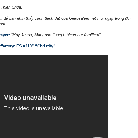
 Thiên Chúa.
 để bạn nhìn thấy cảnh thịnh đạt của Giêrusalem hết mọi ngày trong đời
on!
ayer:
“May Jesus, Mary and Joseph bless our families!”
ffertory: ES #219” “Christify”