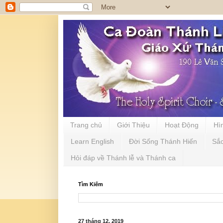
Trang chủ
Giới Thiệu
Hoạt Động
Hì
Learn English
Đời Sống Thánh Hiến
Sắ
Hỏi đáp về Thánh lễ và Thánh ca
Tìm Kiếm
27 tháng 12, 2019