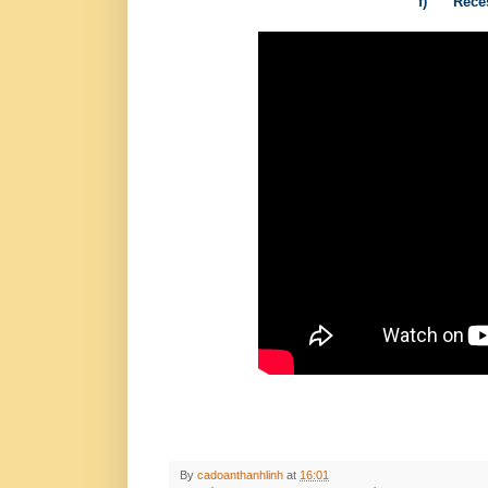
f)
Rece
By
cadoanthanhlinh
at
16:01