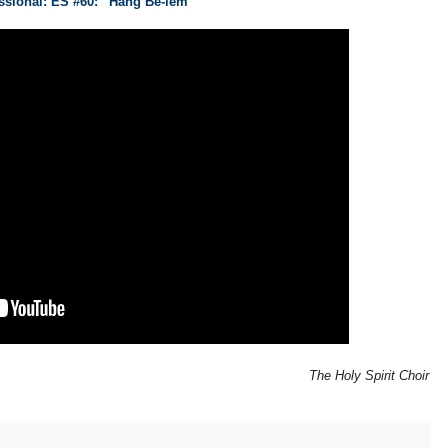
ssional: ES #60: “Hang Bê-lem”
The Holy Spirit Choir