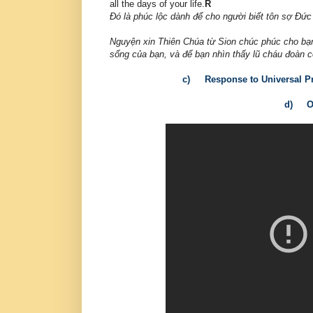
all the days of your life.
R
Đó là phúc lộc dành để cho người biết tôn sợ Đức
Nguyện xin Thiên Chúa từ Sion chúc phúc cho bạn,
sống của bạn, và để bạn nhìn thấy lũ cháu đoàn c
c)
Response to Universal Pr
d)
O