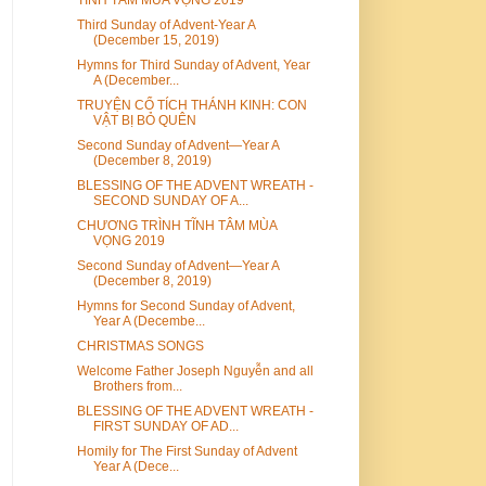
Third Sunday of Advent-Year A
(December 15, 2019)
Hymns for Third Sunday of Advent, Year
A (December...
TRUYỆN CỔ TÍCH THÁNH KINH: CON
VẬT BỊ BỎ QUÊN
Second Sunday of Advent—Year A
(December 8, 2019)
BLESSING OF THE ADVENT WREATH -
SECOND SUNDAY OF A...
CHƯƠNG TRÌNH TĨNH TÂM MÙA
VỌNG 2019
Second Sunday of Advent—Year A
(December 8, 2019)
Hymns for Second Sunday of Advent,
Year A (Decembe...
CHRISTMAS SONGS
Welcome Father Joseph Nguyễn and all
Brothers from...
BLESSING OF THE ADVENT WREATH -
FIRST SUNDAY OF AD...
Homily for The First Sunday of Advent
Year A (Dece...