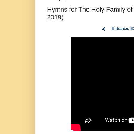
Hymns for The Holy Family o
2019)
a)
Entrance: E