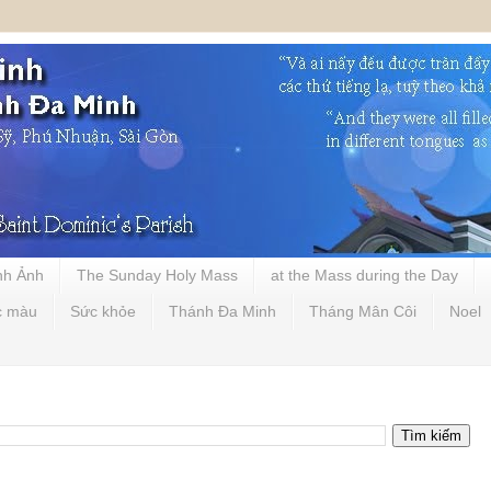
nh Ảnh
The Sunday Holy Mass
at the Mass during the Day
c màu
Sức khỏe
Thánh Đa Minh
Tháng Mân Côi
Noel