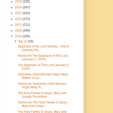
►
2025
(225)
►
2024
(267)
►
2023
(310)
►
2022
(272)
►
2021
(212)
►
2020
(340)
▼
2019
(255)
▼
thg 12
(33)
Epiphany of the Lord Sunday - Year A
(January 05,...
Hymns for The Epiphany of The Lord
(January 5, 2020)
The Epiphany of The Lord (January 5,
2020)
Solemnity of the Blessed Virgin Mary,
Mother of Go...
Hymns for Solemnity of the Blessed
Virgin Mary, th...
The Holy Family of Jesus, Mary and
Joseph December...
Hymns for The Holy Family of Jesus,
Mary and Josep...
The Holy Family of Jesus, Mary and