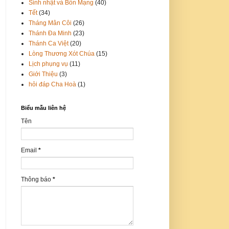
Sinh nhật và Bổn Mạng
(40)
Tết
(34)
Tháng Mân Côi
(26)
Thánh Đa Minh
(23)
Thánh Ca Việt
(20)
Lòng Thương Xót Chúa
(15)
Lịch phụng vụ
(11)
Giới Thiệu
(3)
hỏi đáp Cha Hoà
(1)
Biểu mẫu liên hệ
Tên
Email
*
Thông báo
*