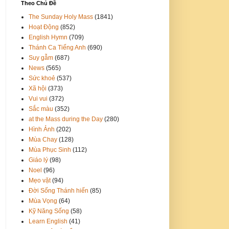
Theo Chủ Đề
The Sunday Holy Mass
(1841)
Hoạt Động
(852)
English Hymn
(709)
Thánh Ca Tiếng Anh
(690)
Suy gẫm
(687)
News
(565)
Sức khoẻ
(537)
Xã hội
(373)
Vui vui
(372)
Sắc màu
(352)
at the Mass during the Day
(280)
Hình Ảnh
(202)
Mùa Chay
(128)
Mùa Phục Sinh
(112)
Giáo lý
(98)
Noel
(96)
Mẹo vặt
(94)
Đời Sống Thánh hiến
(85)
Mùa Vọng
(64)
Kỹ Năng Sống
(58)
Learn English
(41)