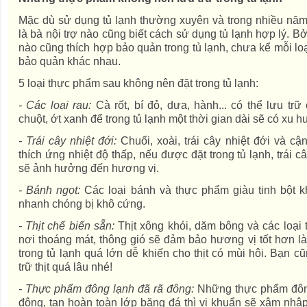
Mặc dù sử dụng tủ lạnh thường xuyên và trong nhiều nă
là bà nội trợ nào cũng biết cách sử dụng tủ lạnh hợp lý. 
nào cũng thích hợp bảo quản trong tủ lạnh, chưa kể mỗi lo
bảo quản khác nhau.
5 loại thực phẩm sau không nên đặt trong tủ lạnh:
- Các loại rau:
Cà rốt, bí đỏ, dưa, hành... có thể lưu tr
chuột, ớt xanh để trong tủ lạnh một thời gian dài sẽ có xu 
- Trái cây nhiệt đới:
Chuối, xoài, trái cây nhiệt đới và c
thích ứng nhiệt độ thấp, nếu được đặt trong tủ lạnh, trái
sẽ ảnh hưởng đến hương vị.
- Bánh ngọt:
Các loại bánh và thực phẩm giàu tinh bột kh
nhanh chóng bị khô cứng.
- Thịt chế biến sẵn:
Thịt xông khói, dăm bông và các loại
nơi thoáng mát, thông gió sẽ đảm bảo hương vị tốt hơn là
trong tủ lạnh quá lớn dễ khiến cho thịt có mùi hôi. Bạn c
trữ thịt quá lâu nhé!
- Thực phẩm đông lạnh đã rã đông:
Những thực phẩm đôn
đông, tan hoàn toàn lớp băng đá thì vi khuẩn sẽ xâm nhập