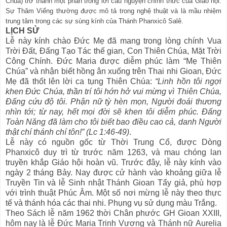
Chúa) trở thành một phần trong lời cầu nguyện chính thức của Giáo hội.
Sự Thăm Viếng thường được mô tả trong nghệ thuật và là mầu nhiệm
trung tâm trong các sự sùng kính của Thánh Phanxicô Salê.
LỊCH SỬ
Lễ này kính chào Đức Mẹ đã mang trong lòng chính Vua
Trời Đất, Đấng Tạo Tác thế gian, Con Thiên Chúa, Mặt Trời
Công Chính. Đức Maria được diễm phúc làm “Mẹ Thiên
Chúa” và nhận biết hồng ân xuống trên Thai nhi Gioan, Đức
Mẹ đã thốt lên lời ca tụng Thiên Chúa:
“Linh hồn tôi ngợi
khen Đức Chúa, thần trí tôi hớn hở vui mừng vì Thiên Chúa,
Đấng cứu độ tôi. Phận nữ tỳ hèn mọn, Người đoái thương
nhìn tới; từ nay, hết mọi đời sẽ khen tôi diễm phúc. Đấng
Toàn Năng đã làm cho tôi biết bao điều cao cả, danh Người
thật chí thánh chí tôn!” (Lc 1:46-49)
.
Lễ này có nguồn gốc từ Thời Trung Cổ, được Dòng
Phanxicô duy trì từ trước năm 1263, và mau chóng lan
truyền khắp Giáo hội hoàn vũ. Trước đây, lễ này kính vào
ngày 2 tháng Bảy. Nay được cử hành vào khoảng giữa lễ
Truyền Tin và lễ Sinh nhật Thánh Gioan Tẩy giả, phù hợp
với trình thuật Phúc Âm. Một số nơi mừng lễ này theo thực
tế và thánh hóa các thai nhi. Phụng vụ sử dụng màu Trắng.
Theo Sách lễ năm 1962 thời Chân phước GH Gioan XXIII,
hôm nay là lễ Đức Maria Trinh Vương và Thánh nữ Aurelia