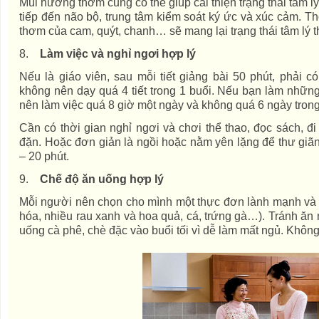
Mùi hương thơm cũng có thể giúp cải thiện trạng thái tâm lý
tiếp đến não bộ, trung tâm kiểm soát ký ức và xúc cảm. T
thơm của cam, quýt, chanh… sẽ mang lại trạng thái tâm lý t
8.
Làm việc và nghỉ ngơi hợp lý
Nếu là giáo viên, sau mỗi tiết giảng bài 50 phút, phải có
không nên dạy quá 4 tiết trong 1 buổi. Nếu bạn làm những
nên làm việc quá 8 giờ một ngày và không quá 6 ngày trong
Cần có thời gian nghỉ ngơi và chơi thể thao, đọc sách, đi
đặn. Hoặc đơn giản là ngồi hoặc nằm yên lặng để thư giã
– 20 phút.
9.
Chế độ ăn uống hợp lý
Mỗi người nên chọn cho mình một thực đơn lành mạnh và c
hóa, nhiều rau xanh và hoa quả, cá, trứng gà…). Tránh ăn
uống cà phê, chè đặc vào buổi tối vì dễ làm mất ngủ. Khôn