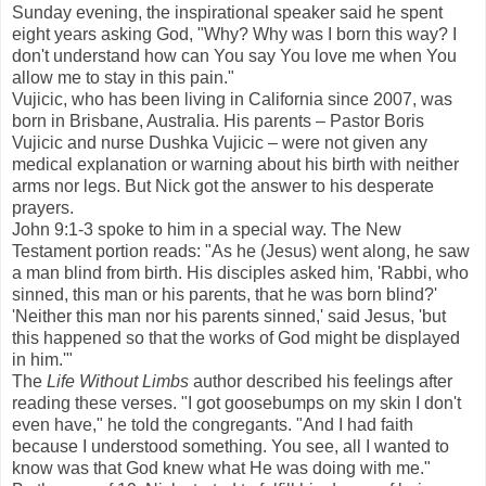
Sunday evening, the inspirational speaker said he spent
eight years asking God, "Why? Why was I born this way? I
don't understand how can You say You love me when You
allow me to stay in this pain."
Vujicic, who has been living in California since 2007, was
born in Brisbane, Australia. His parents – Pastor Boris
Vujicic and nurse Dushka Vujicic – were not given any
medical explanation or warning about his birth with neither
arms nor legs. But Nick got the answer to his desperate
prayers.
John 9:1-3 spoke to him in a special way. The New
Testament portion reads: "As he (Jesus) went along, he saw
a man blind from birth. His disciples asked him, 'Rabbi, who
sinned, this man or his parents, that he was born blind?'
'Neither this man nor his parents sinned,' said Jesus, 'but
this happened so that the works of God might be displayed
in him.'"
The
Life Without Limbs
author described his feelings after
reading these verses. "I got goosebumps on my skin I don't
even have," he told the congregants. "And I had faith
because I understood something. You see, all I wanted to
know was that God knew what He was doing with me."