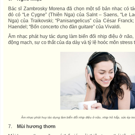
Bác sĩ Zambrosky Morena đã chọn một số bản nhạc có tác
đó có “Le Cygne” (Thiên Nga) của Salnt – Saens, “Le L
Nga) của Traikovski; “Panisangelicus” của César Franck;
Haendel; “Bốn concerto cho đàn guitare” của Vivaldi.
Âm nhạc phát huy tác dụng làm biến đổi nhịp điệu ở não, 
động mạch, sự co thắt của dạ dày và tỷ lệ hoóc môn stress 
Âm nhạc phát huy tác dụng làm biến đổi nhịp điệu ở não, nhịp hô hấp, sức ép t
7.
Mùi hương thơm