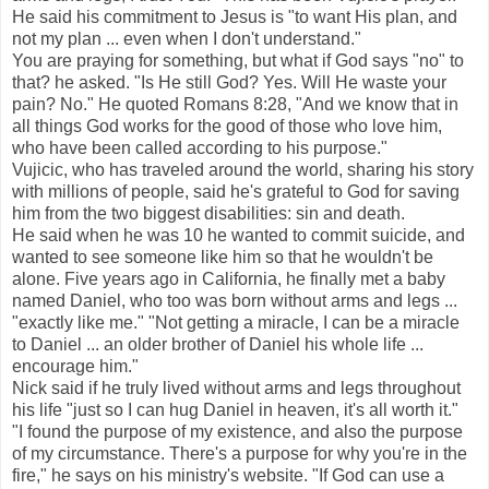
He said his commitment to Jesus is "to want His plan, and
not my plan ... even when I don't understand."
You are praying for something, but what if God says "no" to
that? he asked. "Is He still God? Yes. Will He waste your
pain? No." He quoted Romans 8:28, "And we know that in
all things God works for the good of those who love him,
who have been called according to his purpose."
Vujicic, who has traveled around the world, sharing his story
with millions of people, said he's grateful to God for saving
him from the two biggest disabilities: sin and death.
He said when he was 10 he wanted to commit suicide, and
wanted to see someone like him so that he wouldn't be
alone. Five years ago in California, he finally met a baby
named Daniel, who too was born without arms and legs ...
"exactly like me." "Not getting a miracle, I can be a miracle
to Daniel ... an older brother of Daniel his whole life ...
encourage him."
Nick said if he truly lived without arms and legs throughout
his life "just so I can hug Daniel in heaven, it's all worth it."
"I found the purpose of my existence, and also the purpose
of my circumstance. There's a purpose for why you're in the
fire," he says on his ministry's website. "If God can use a