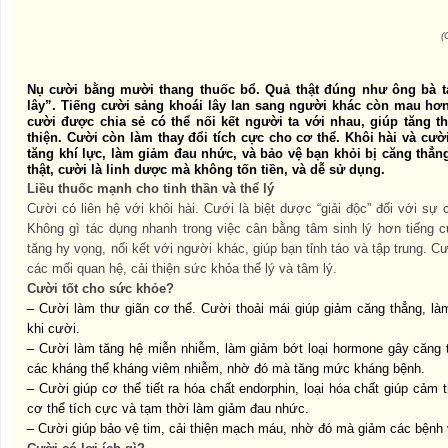
(
Nụ cười bằng mười thang thuốc bổ. Quả thật đúng như ông bà ta
lây”. Tiếng cười sảng khoái lây lan sang người khác còn mau hơn
cười được chia sẻ có thể nối kết người ta với nhau, giúp tăng 
thiện. Cười còn làm thay đổi tích cực cho cơ thể. Khôi hài và c
tăng khí lực, làm giảm đau nhức, và bảo vệ bạn khỏi bị căng thẳ
thật, cười là linh dược mà không tốn tiền, và dễ sử dụng.
Liều thuốc mạnh cho tinh thần và thể lý
Cười có liên hệ với khôi hài. Cưới là biệt dược “giải độc” đối với sự
Không gì tác dụng nhanh trong việc cân bằng tâm sinh lý hơn tiếng c
tăng hy vọng, nối kết với người khác, giúp bạn tỉnh táo và tập trung. Cư
các mối quan hệ, cải thiện sức khỏa thể lý và tâm lý.
Cười tốt cho sức khỏe?
– Cười làm thư giãn cơ thể. Cười thoải mái giúp giảm căng thẳng, là
khi cười.
– Cười làm tăng hệ miễn nhiễm, làm giảm bớt loại hormone gây căng 
các kháng thể kháng viêm nhiễm, nhờ đó mà tăng mức kháng bệnh.
– Cười giúp cơ thể tiết ra hóa chất endorphin, loại hóa chất giúp cảm 
cơ thể tích cực và tạm thời làm giảm đau nhức.
– Cười giúp bảo vệ tim, cải thiện mạch máu, nhờ đó mà giảm các bệnh