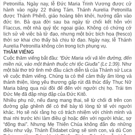
Petronilla. Ngày nay, lễ Đức Maria Trinh Vương được cử
hành vào ngày 22 tháng Tám. Thánh Aurelia Petronilla
được Thánh Phêrô, giáo hoàng tiên khởi, hướng dẫn vào
đức tin. Bà qua đời sau ba ngày từ chối kết hôn với
Flaccus, một nhà quý tộc ngoại giáo. Không có chứng cớ
lịch sử về việc bà tử đạo, nhưng một bức bích họa (fresco)
thời sơ khai cho thấy bà chịu tử đạo. Ngày nay, lễ Thánh
Aurelia Petronilla không còn trong lịch phụng vụ.
THĂM VIẾNG
Cuộc thăm viếng bắt đầu:
“Đức Maria vội vã lên đường, đến
miền núi, vào một thành thuộc chi tộc Giuđa” (Lc 1:39)
. Như
một bài thơ trữ tình mở đầu cách diễn tả của Thánh sử Luca
về cuộc thăm viếng. Chúng ta có thể cảm thấy ấm lòng và
thánh thiện, lòng yêu thương gấp rút đã thúc đẩy Thục Nữ
Maria băng qua núi đồi để đến với người chị họ. Trái tim
Đức Mẹ đã đập nhịp đập của Đức Kitô.
Nhiều phụ nữ, nếu đang mang thai, sẽ từ chối đi trên con
đường gập ghềnh để có thể bày tỏ lòng tử tế với người
khác. Họ sẽ nói rằng họ có trách nhiệm với chính mình và
thai nhi trước khi làm điều gì hoặc đến với người khác, sợ
“động thai”. Nhưng Mẹ Thiên Chúa không đắn đo những
điều như vậy. Thánh Êlidabet cũng sẽ sinh con, và dù Con