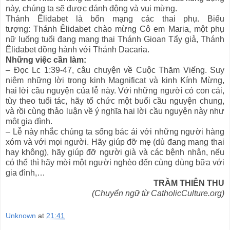
này, chúng ta sẽ được đánh động và vui mừng.
Thánh Êlidabet là bổn mạng các thai phụ. Biểu
tượng: Thánh Êlidabet chào mừng Cô em Maria, một phụ
nữ luống tuổi đang mang thai Thánh Gioan Tẩy giả, Thánh
Êlidabet đồng hành với Thánh Dacaria.
Những việc cần làm:
– Đọc Lc 1:39-47, câu chuyện về Cuộc Thăm Viếng. Suy
niệm những lời trong kinh Magnificat và kinh Kính Mừng,
hai lời cầu nguyện của lễ này. Với những người có con cái,
tùy theo tuổi tác, hãy tổ chức một buổi cầu nguyện chung,
và rồi cùng thảo luận về ý nghĩa hai lời cầu nguyện này như
một gia đình.
– Lễ này nhắc chúng ta sống bác ái với những người hàng
xóm và với mọi người. Hãy giúp đỡ mẹ (dù đang mang thai
hay không), hãy giúp đỡ người già và các bệnh nhân, nếu
có thể thì hãy mời một người nghèo đến cùng dùng bữa với
gia đình,…
TRẦM THIÊN THU
(Chuyển ngữ từ CatholicCulture.org)
Unknown
at
21:41