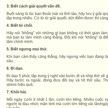
3. Biết cách giải quyết vấn đề.
Buổi sáng là lúc bạn thoải mái và tỉnh táo, hãy lưu ý giải q
tập trung nhiều. Cứ từ từ giải quyết, dứt điểm được thì càng 
4. Biết từ chối.
Hãy nói “không” với những gì bạn không có thời gian là
mà bạn tự làm mình căng thẳng. Đôi khi nói “không” là đ
tâm chính mình.
5. Biết ngưng mọi thứ.
Khi bạn cảm thấy căng thẳng, hãy ngưng việc bạn đang là
sâu.
6. Đi dạo.
Đi dạo 5 phút, tập trung ý nghĩ vào bước đi và nhịp thở sẽ 
Hãy bước ra ngoài, đong đưa đôi tay và hít thở sâu. T
stress hiệu quả.
7. Khôi hài.
Mỗi ngày cưới ít nhất 1 lần, cười lớn tiếng. Nhiều cuộc
người bị đau nhức mãn tính mà cười lớn tiếng vài lần/ng