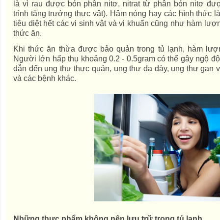
là vì rau được bón phân nitơ, nitrat từ phân bón nitơ đư
trình tăng trưởng thực vật). Hâm nóng hay các hình thức 
tiêu diệt hết các vi sinh vật và vi khuẩn cũng như hàm lượn
thức ăn.
Khi thức ăn thừa được bảo quản trong tủ lạnh, hàm lượng 
Người lớn hấp thụ khoảng 0.2 - 0.5gram có thể gây ngộ độc,
dẫn đến ung thư thực quản, ung thư dạ dày, ung thư gan và
và các bệnh khác.
Những thực phẩm không nên lưu trữ trong tủ lạnh