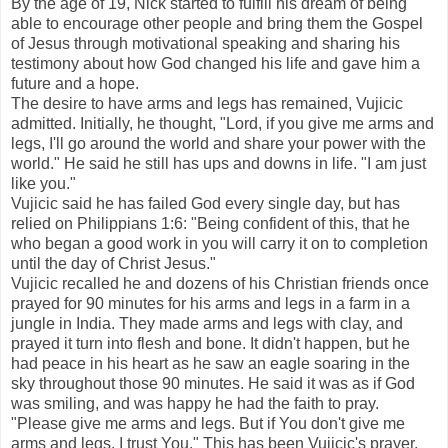
By the age of 19, Nick started to fulfill his dream of being
able to encourage other people and bring them the Gospel
of Jesus through motivational speaking and sharing his
testimony about how God changed his life and gave him a
future and a hope.
The desire to have arms and legs has remained, Vujicic
admitted. Initially, he thought, "Lord, if you give me arms and
legs, I'll go around the world and share your power with the
world." He said he still has ups and downs in life. "I am just
like you."
Vujicic said he has failed God every single day, but has
relied on Philippians 1:6: "Being confident of this, that he
who began a good work in you will carry it on to completion
until the day of Christ Jesus."
Vujicic recalled he and dozens of his Christian friends once
prayed for 90 minutes for his arms and legs in a farm in a
jungle in India. They made arms and legs with clay, and
prayed it turn into flesh and bone. It didn't happen, but he
had peace in his heart as he saw an eagle soaring in the
sky throughout those 90 minutes. He said it was as if God
was smiling, and was happy he had the faith to pray.
"Please give me arms and legs. But if You don't give me
arms and legs, I trust You." This has been Vujicic's prayer.