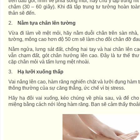
trên đầu gối, nhìn về phía sống mũi, hãy chú ý tập trung hít 
chậm (30 – 60 giây). Khi đã tập trung tư tưởng hoàn toà
thản sẽ đến.
2.
Nằm tựa chân lên tường
Vừa đi làm về mệt mỏi, hãy nằm duỗi chân trên sàn nhà,
tường, mông cao hơn độ 50 cm sẽ làm cho đôi chân đỡ đa
Nằm ngửa, lưng sát đất, chổng hai tay và hai chân lên ca
vẫn chạm đất, gót chân hướng lên cao. Đây là tư thế th
cặp chân mỏi và tấm lưng mệt nhoài.
3.
Hạ lưỡi xuống thấp
Vai nâng lên cao, hàm răng nghiến chặt và lưỡi đụng hàm 
thông thường của sự căng thẳng, ức chế vì bị stress.
Hãy hạ đôi vai xuống, kéo chúng về phía sau, và để cho
miệng bằng cách nới lỏng hàm răng. Bạn sẽ cảm thấy thoải 