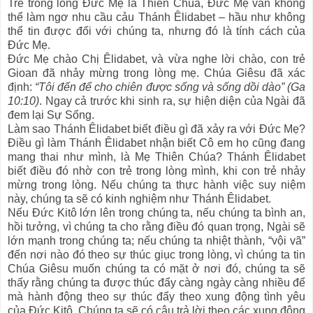
Trẻ trong lòng Đức Mẹ là Thiên Chúa, Đức Mẹ vẫn không
thể làm ngơ nhu cầu cảu Thánh Êlidabet – hầu như không
thể tin được đối với chúng ta, nhưng đó là tính cách của
Đức Mẹ.
Đức Mẹ chào Chị Êlidabet, và vừa nghe lời chào, con trẻ
Gioan đã nhảy mừng trong lòng mẹ. Chúa Giêsu đã xác
định:
“Tôi đến để cho chiên được sống và sống dồi dào” (Ga
10:10)
. Ngay cả trước khi sinh ra, sự hiện diện của Ngài đã
đem lại Sự Sống.
Làm sao Thánh Êlidabet biết điều gì đã xảy ra với Đức Mẹ?
Điều gì làm Thánh Êlidabet nhận biết Cô em họ cũng đang
mang thai như mình, là Mẹ Thiên Chúa? Thánh Êlidabet
biết điều đó nhờ con trẻ trong lòng mình, khi con trẻ nhảy
mừng trong lòng. Nếu chúng ta thực hành việc suy niệm
này, chúng ta sẽ có kinh nghiệm như Thánh Êlidabet.
Nếu Đức Kitô lớn lên trong chúng ta, nếu chúng ta bình an,
hồi tưởng, vì chúng ta cho rằng điều đó quan trọng, Ngài sẽ
lớn mạnh trong chúng ta; nếu chúng ta nhiệt thành, “vội vã”
đến nơi nào đó theo sự thúc giục trong lòng, vì chúng ta tin
Chúa Giêsu muốn chúng ta có mặt ở nơi đó, chúng ta sẽ
thấy rằng chúng ta được thúc đẩy càng ngày càng nhiều để
mà hành động theo sự thúc đẩy theo xung động tình yêu
của Đức Kitô. Chúng ta sẽ có câu trả lời theo các xung động