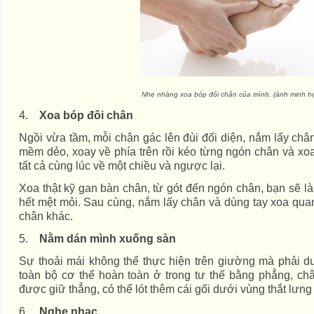
Nhẹ nhàng xoa bóp đôi chân của mình. (ảnh minh h
4.
Xoa bóp đôi chân
Ngồi vừa tầm, mỗi chân gác lên đùi đối diện, nắm lấy châ
mềm dẻo, xoay về phía trên rồi kéo từng ngón chân và xo
tất cả cùng lúc về một chiều và ngược lại.
Xoa thật kỹ gan bàn chân, từ gót đến ngón chân, bạn sẽ l
hết mệt mỏi. Sau cùng, nắm lấy chân và dùng tay xoa qua
chân khác.
5.
Nằm dán mình xuống sàn
Sự thoải mái không thể thực hiện trên giường mà phải du
toàn bộ cơ thể hoàn toàn ở trong tư thế bằng phẳng, châ
được giữ thẳng, có thể lót thêm cái gối dưới vùng thắt lưng
6.
Nghe nhạc