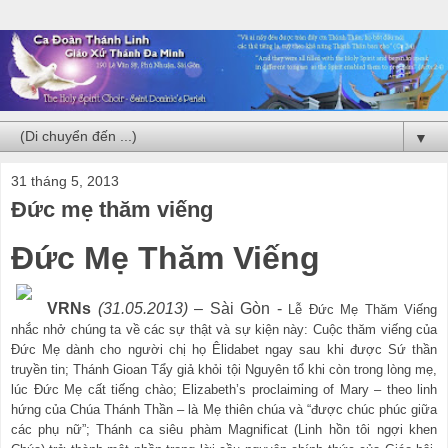
▼
31 tháng 5, 2013
Đức mẹ thăm viếng
Đức Mẹ Thăm Viếng
VRNs
(31.05.2013)
– Sài Gòn -
Lễ Đức Mẹ Thăm Viếng
nhắc nhở chúng ta về các sự thật và sự kiện này: Cuộc thăm viếng của
Đức Mẹ dành cho người chị họ Êlidabet ngay sau khi được Sứ thần
truyền tin; Thánh Gioan Tẩy giả khỏi tội Nguyên tổ khi còn trong lòng mẹ,
lúc Đức Mẹ cất tiếng chào; Elizabeth’s proclaiming of Mary – theo linh
hứng của Chúa Thánh Thần – là Mẹ thiên chúa và “được chúc phúc giữa
các phụ nữ”; Thánh ca siêu phàm Magnificat (Linh hồn tôi ngợi khen