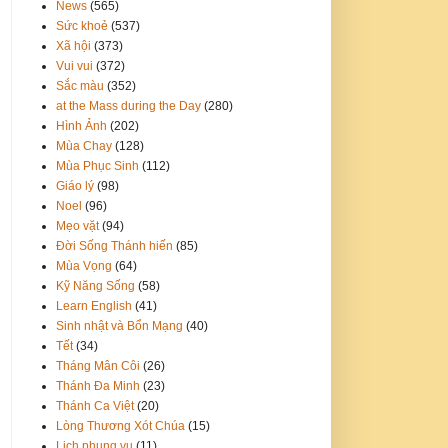
News
(565)
Sức khoẻ
(537)
Xã hội
(373)
Vui vui
(372)
Sắc màu
(352)
at the Mass during the Day
(280)
Hình Ảnh
(202)
Mùa Chay
(128)
Mùa Phục Sinh
(112)
Giáo lý
(98)
Noel
(96)
Mẹo vặt
(94)
Đời Sống Thánh hiến
(85)
Mùa Vọng
(64)
Kỹ Năng Sống
(58)
Learn English
(41)
Sinh nhật và Bổn Mạng
(40)
Tết
(34)
Tháng Mân Côi
(26)
Thánh Đa Minh
(23)
Thánh Ca Việt
(20)
Lòng Thương Xót Chúa
(15)
Lịch phụng vụ
(11)