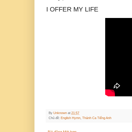
I OFFER MY LIFE
By
Unknown
at
21:57
Chủ đề:
English Hymn
,
Thánh Ca Tiếng Anh