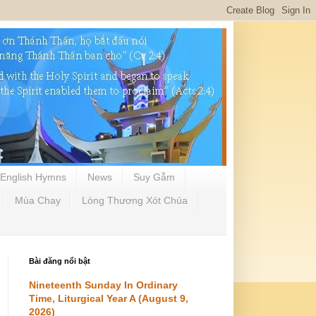
English Hymns
News
Suy Gẫm
Mùa Chay
Lòng Thương Xót Chúa
Bài đăng nổi bật
Nineteenth Sunday In Ordinary
Time, Liturgical Year A (August 9,
2026)