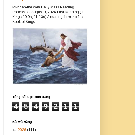
loi-nhap-the.com Daily Mass Reading
Podcast for August 9, 2026 First Reading (1
Kings 19:9a, 11-13a) A reading from the first
Book of Kings ...
Tổng số lượt xem trang
4
5
4
9
2
1
1
Bài Đã Đăng
►
2026
(111)