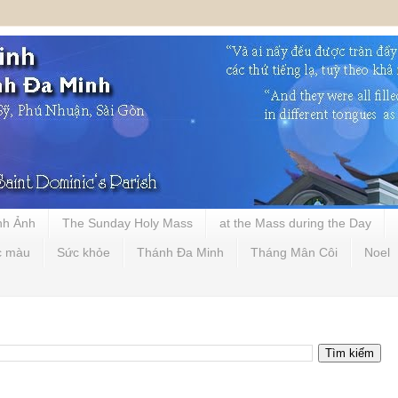
nh Ảnh
The Sunday Holy Mass
at the Mass during the Day
c màu
Sức khỏe
Thánh Đa Minh
Tháng Mân Côi
Noel