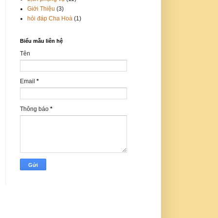
Giới Thiệu
(3)
hỏi đáp Cha Hoà
(1)
Biểu mẫu liên hệ
Tên
Email
*
Thông báo
*