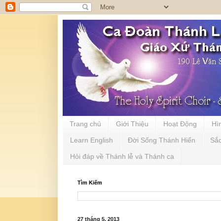
Trang chủ
Giới Thiệu
Hoạt Động
Hì
Learn English
Đời Sống Thánh Hiến
Sắ
Hỏi đáp về Thánh lễ và Thánh ca
Tìm Kiếm
27 tháng 5, 2013