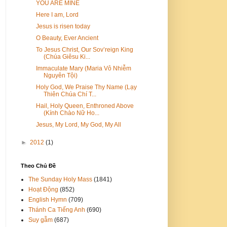
YOU ARE MINE
Here I am, Lord
Jesus is risen today
O Beauty, Ever Ancient
To Jesus Christ, Our Sov’reign King
(Chúa Giêsu Ki...
Immaculate Mary (Maria Vô Nhiễm
Nguyên Tội)
Holy God, We Praise Thy Name (Lạy
Thiên Chúa Chí T...
Hail, Holy Queen, Enthroned Above
(Kính Chào Nữ Ho...
Jesus, My Lord, My God, My All
►
2012
(1)
Theo Chủ Đề
The Sunday Holy Mass
(1841)
Hoạt Động
(852)
English Hymn
(709)
Thánh Ca Tiếng Anh
(690)
Suy gẫm
(687)