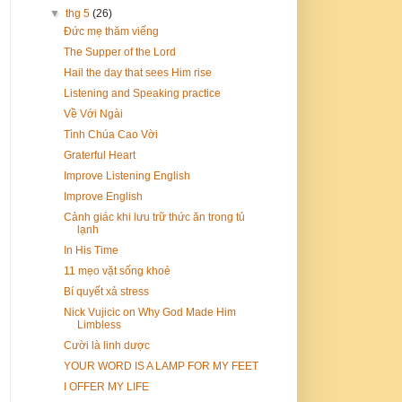
▼
thg 5
(26)
Đức mẹ thăm viếng
The Supper of the Lord
Hail the day that sees Him rise
Listening and Speaking practice
Về Với Ngài
Tình Chúa Cao Vời
Graterful Heart
Improve Listening English
Improve English
Cảnh giác khi lưu trữ thức ăn trong tủ
lạnh
In His Time
11 mẹo vặt sống khoẻ
Bí quyết xả stress
Nick Vujicic on Why God Made Him
Limbless
Cười là linh dược
YOUR WORD IS A LAMP FOR MY FEET
I OFFER MY LIFE