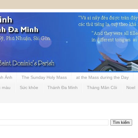
nh Ảnh
The Sunday Holy Mass
at the Mass during the Day
c màu
Sức khỏe
Thánh Đa Minh
Tháng Mân Côi
Noel