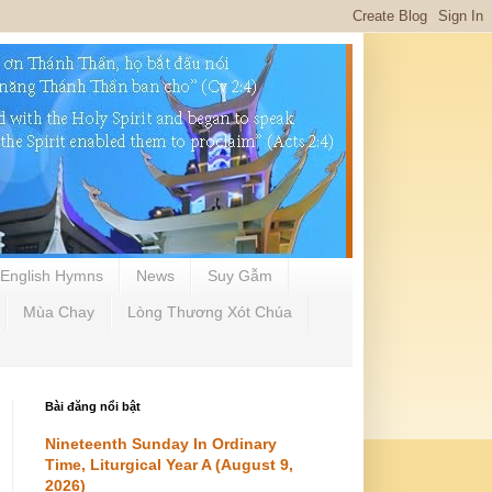
English Hymns
News
Suy Gẫm
Mùa Chay
Lòng Thương Xót Chúa
Bài đăng nổi bật
Nineteenth Sunday In Ordinary
Time, Liturgical Year A (August 9,
2026)