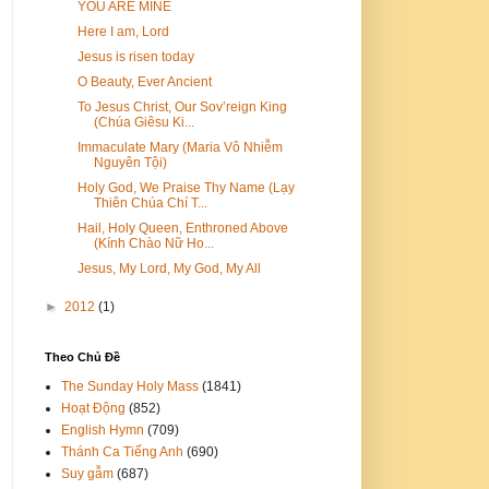
YOU ARE MINE
Here I am, Lord
Jesus is risen today
O Beauty, Ever Ancient
To Jesus Christ, Our Sov’reign King
(Chúa Giêsu Ki...
Immaculate Mary (Maria Vô Nhiễm
Nguyên Tội)
Holy God, We Praise Thy Name (Lạy
Thiên Chúa Chí T...
Hail, Holy Queen, Enthroned Above
(Kính Chào Nữ Ho...
Jesus, My Lord, My God, My All
►
2012
(1)
Theo Chủ Đề
The Sunday Holy Mass
(1841)
Hoạt Động
(852)
English Hymn
(709)
Thánh Ca Tiếng Anh
(690)
Suy gẫm
(687)