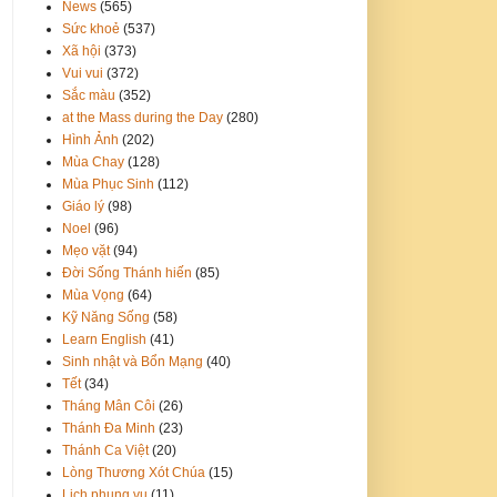
News
(565)
Sức khoẻ
(537)
Xã hội
(373)
Vui vui
(372)
Sắc màu
(352)
at the Mass during the Day
(280)
Hình Ảnh
(202)
Mùa Chay
(128)
Mùa Phục Sinh
(112)
Giáo lý
(98)
Noel
(96)
Mẹo vặt
(94)
Đời Sống Thánh hiến
(85)
Mùa Vọng
(64)
Kỹ Năng Sống
(58)
Learn English
(41)
Sinh nhật và Bổn Mạng
(40)
Tết
(34)
Tháng Mân Côi
(26)
Thánh Đa Minh
(23)
Thánh Ca Việt
(20)
Lòng Thương Xót Chúa
(15)
Lịch phụng vụ
(11)