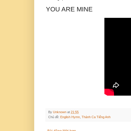
YOU ARE MINE
By
Unknown
at
21:55
Chủ đề:
English Hymn
,
Thánh Ca Tiếng Anh