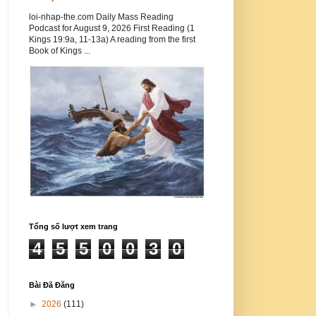
loi-nhap-the.com Daily Mass Reading
Podcast for August 9, 2026 First Reading (1
Kings 19:9a, 11-13a) A reading from the first
Book of Kings ...
Tổng số lượt xem trang
4
5
5
0
0
3
0
Bài Đã Đăng
►
2026
(111)