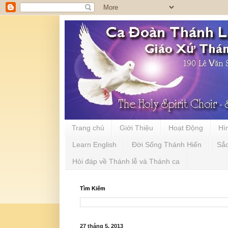
Trang chủ
Giới Thiệu
Hoạt Động
Hì
Learn English
Đời Sống Thánh Hiến
Sắ
Hỏi đáp về Thánh lễ và Thánh ca
Tìm Kiếm
27 tháng 5, 2013