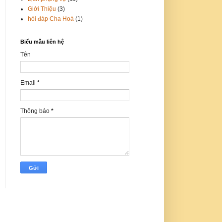
Giới Thiệu
(3)
hỏi đáp Cha Hoà
(1)
Biểu mẫu liên hệ
Tên
Email
*
Thông báo
*