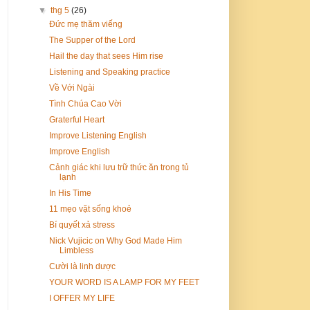
▼
thg 5
(26)
Đức mẹ thăm viếng
The Supper of the Lord
Hail the day that sees Him rise
Listening and Speaking practice
Về Với Ngài
Tình Chúa Cao Vời
Graterful Heart
Improve Listening English
Improve English
Cảnh giác khi lưu trữ thức ăn trong tủ
lạnh
In His Time
11 mẹo vặt sống khoẻ
Bí quyết xả stress
Nick Vujicic on Why God Made Him
Limbless
Cười là linh dược
YOUR WORD IS A LAMP FOR MY FEET
I OFFER MY LIFE