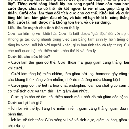
lây”. Tiếng cười sảng khoái lây lan sang người khác còn mau hơn
cười được chia sẻ có thể nối kết người ta với nhau, giúp tăng 
thiện. Cười còn làm thay đổi tích cực cho cơ thể. Khôi hài và c
tăng khí lực, làm giảm đau nhức, và bảo vệ bạn khỏi bị căng thẳ
thật, cười là linh dược mà không tốn tiền, và dễ sử dụng.
Liều thuốc mạnh cho tinh thần và thể lý
Cười có liên hệ với khôi hài. Cưới là biệt dược “giải độc” đối với sự
Không gì tác dụng nhanh trong việc cân bằng tâm sinh lý hơn tiếng c
tăng hy vọng, nối kết với người khác, giúp bạn tỉnh táo và tập trung. Cư
các mối quan hệ, cải thiện sức khỏa thể lý và tâm lý.
Cười tốt cho sức khỏe?
– Cười làm thư giãn cơ thể. Cười thoải mái giúp giảm căng thẳng, là
khi cười.
– Cười làm tăng hệ miễn nhiễm, làm giảm bớt loại hormone gây căng 
các kháng thể kháng viêm nhiễm, nhờ đó mà tăng mức kháng bệnh.
– Cười giúp cơ thể tiết ra hóa chất endorphin, loại hóa chất giúp cảm 
cơ thể tích cực và tạm thời làm giảm đau nhức.
– Cười giúp bảo vệ tim, cải thiện mạch máu, nhờ đó mà giảm các bệnh
Cười có lợi ích gì?
– Ích lợi về thể lý:
Tăng hệ miễn nhiễm, giảm căng thẳng,
giảm đau 
bệnh tim.
– Ích lợi về tinh thần:
Giúp sống vui vẻ và tích cực,
giảm lo lắng, giảm 
chịu đựng.