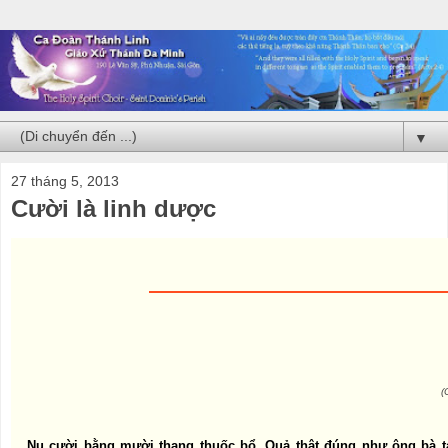
▼
27 tháng 5, 2013
Cười là linh dược
(
Nụ cười bằng mười thang thuốc bổ. Quả thật đúng như ông bà ta