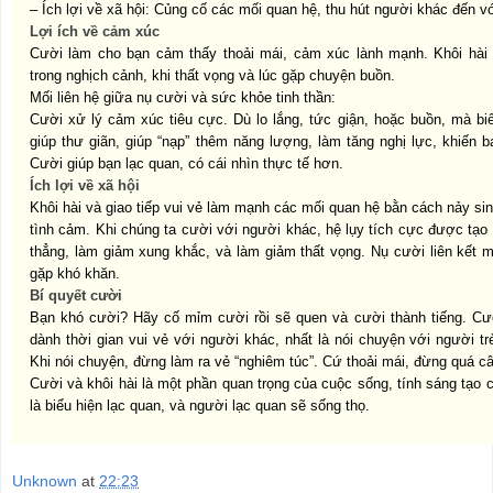
– Ích lợi về xã hội:
Củng cố các mối quan hệ,
thu hút người khác đến v
Lợi ích về cảm xúc
Cười làm cho bạn cảm thấy thoải mái, cảm xúc lành mạnh. Khôi hài 
trong nghịch cảnh, khi thất vọng và lúc gặp chuyện buồn.
Mối liên hệ giữa nụ cười và sức khỏe tinh thần:
Cười xử lý cảm xúc tiêu cực. Dù lo lắng, tức giận, hoặc buồn, mà bi
giúp thư giãn, giúp “nạp” thêm năng lượng, làm tăng nghị lực, khiến b
Cười giúp bạn lạc quan, có cái nhìn thực tế hơn.
Ích lợi về xã hội
Khôi hài và giao tiếp vui vẻ làm mạnh các mối quan hệ bằn cách nảy si
tình cảm. Khi chúng ta cười với người khác, hệ lụy tích cực được tạo 
thẳng, làm giảm xung khắc, và làm giảm thất vọng. Nụ cười liên kết 
gặp khó khăn.
Bí quyết cười
Bạn khó cười? Hãy cố mỉm cười rồi sẽ quen và cười thành tiếng. Cư
dành thời gian vui vẻ với người khác, nhất là nói chuyện với người t
Khi nói chuyện, đừng làm ra vẻ “nghiêm túc”. Cứ thoải mái, đừng quá câ
Cười và khôi hài là một phần quan trọng của cuộc sống, tính sáng tạo 
là biểu hiện lạc quan, và người lạc quan sẽ sống thọ.
Unknown
at
22:23