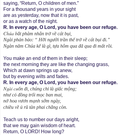
saying, “Return, O children of men.”
For a thousand years in your sight
are as yesterday, now that it is past,
or as a watch of the night.
R. In every age, O Lord, you have been our refuge.
Chúa b
ắt phàm nhân trở về cát bụi,
Ngài phản bảo: “ Hỡi người trần thế trở về cát bụi đi.”
Ngàn năm Chúa kể là gì, tựa hôm qua đã qua đi mất rồi.
You make an end of them in their sleep;
the next morning they are like the changing grass,
Which at dawn springs up anew,
but by evening wilts and fades.
R. In every age, O Lord, you have been our refuge.
Ngài cu
ốn đi, chúng chỉ là giấc mộng;
như cỏ đồng trổi mọc ban mai,
nở hoa vươn mạnh sớm ngày,
chiều về ủ rũ tàn phai chẳng còn.
Teach us to number our days aright,
that we may gain wisdom of heart.
Return, O LORD! How long?