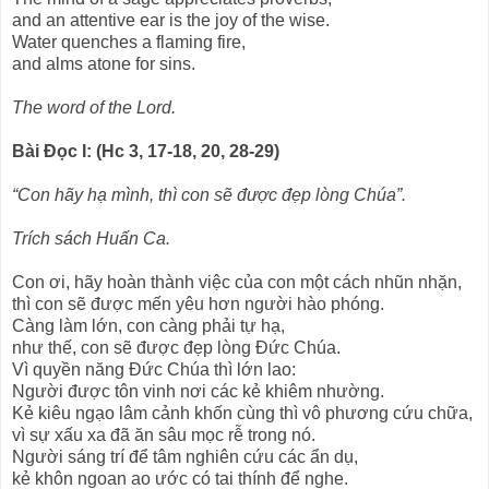
and an attentive ear is the joy of the wise.
Water quenches a flaming fire,
and alms atone for sins.
The word of the Lord.
Bài Ðọc I: (Hc 3, 17-18, 20, 28-29)
“Con hãy hạ mình, thì con sẽ được đẹp lòng Chúa”.
Trích sách Huấn Ca.
Con ơi, hãy hoàn thành việc của con một cách nhũn nhặn,
thì con sẽ được mến yêu hơn người hào phóng.
Càng làm lớn, con càng phải tự hạ,
như thế, con sẽ được đẹp lòng Đức Chúa.
Vì quyền năng Đức Chúa thì lớn lao:
Người được tôn vinh nơi các kẻ khiêm nhường.
Kẻ kiêu ngạo lâm cảnh khốn cùng thì vô phương cứu chữa,
vì sự xấu xa đã ăn sâu mọc rễ trong nó.
Người sáng trí để tâm nghiên cứu các ẩn dụ,
kẻ khôn ngoan ao ước có tai thính để nghe.