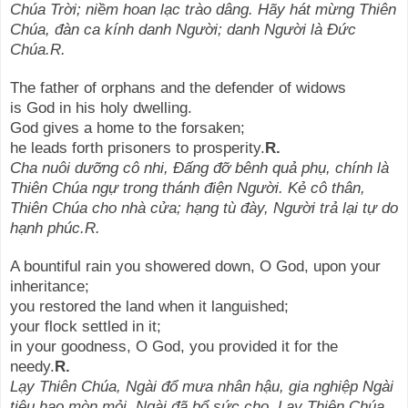
Chúa Trời; niềm hoan lạc trào dâng. Hãy hát mừng Thiên
Chúa, đàn ca kính danh Người; danh Người là Đức
Chúa.R.
The father of orphans and the defender of widows
is God in his holy dwelling.
God gives a home to the forsaken;
he leads forth prisoners to prosperity.
R.
Cha nuôi dưỡng cô nhi, Đấng đỡ bênh quả phụ, chính là
Thiên Chúa ngự trong thánh điện Người. Kẻ cô thân,
Thiên Chúa cho nhà cửa; hạng tù đày, Người trả lại tự do
hạnh phúc.R.
A bountiful rain you showered down, O God, upon your
inheritance;
you restored the land when it languished;
your flock settled in it;
in your goodness, O God, you provided it for the
needy.
R.
Lạy Thiên Chúa, Ngài đổ mưa nhân hậu, gia nghiệp Ngài
tiêu hao mòn mỏi, Ngài đã bổ sức cho. Lạy Thiên Chúa,