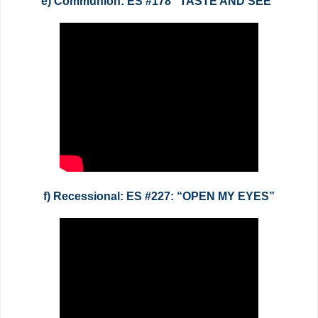
e) Communion: ES #178 “TASTE AND SEE”
f) Recessional: ES #227: “OPEN MY EYES”