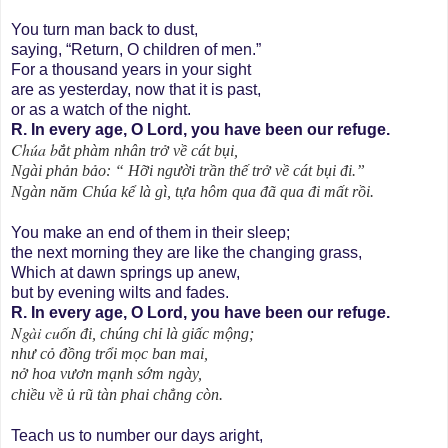
You turn man back to dust,
saying, “Return, O children of men.”
For a thousand years in your sight
are as yesterday, now that it is past,
or as a watch of the night.
R. In every age, O Lord, you have been our refuge.
Chúa b
ắt phàm nhân trở về cát bụi,
Ngài phản bảo: “ Hỡi người trần thế trở về cát bụi đi.”
Ngàn năm Chúa kể là gì, tựa hôm qua đã qua đi mất rồi.
You make an end of them in their sleep;
the next morning they are like the changing grass,
Which at dawn springs up anew,
but by evening wilts and fades.
R. In every age, O Lord, you have been our refuge.
Ngài cu
ốn đi, chúng chỉ là giấc mộng;
như cỏ đồng trổi mọc ban mai,
nở hoa vươn mạnh sớm ngày,
chiều về ủ rũ tàn phai chẳng còn.
Teach us to number our days aright,