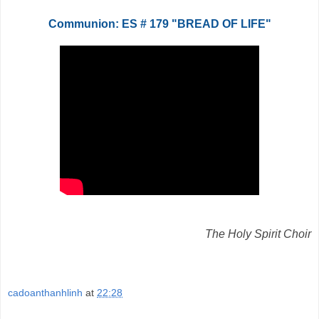
Communion: ES # 179 "BREAD OF LIFE"
The Holy Spirit Choir
cadoanthanhlinh
at
22:28