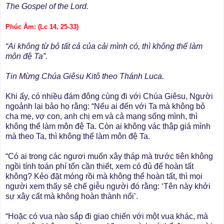
The Gospel of the Lord.
Phúc Âm: (Lc 14, 25-33)
“Ai không từ bỏ tất cả của cải mình có, thì không thể làm
môn đệ Ta”.
Tin Mừng Chúa Giêsu Kitô theo Thánh Luca.
Khi ấy, có nhiều đám đông cùng đi với Chúa Giêsu, Người
ngoảnh lại bảo họ rằng: “Nếu ai đến với Ta mà không bỏ
cha mẹ, vợ con, anh chị em và cả mạng sống mình, thì
không thể làm môn đệ Ta. Còn ai không vác thập giá mình
mà theo Ta, thì không thể làm môn đệ Ta.
“Có ai trong các ngươi muốn xây tháp mà trước tiên không
ngồi tính toán phí tổn cần thiết, xem có đủ để hoàn tất
không? Kẻo đặt móng rồi mà không thể hoàn tất, thì mọi
người xem thấy sẽ chế giễu người đó rằng: ‘Tên này khởi
sự xây cất mà không hoàn thành nổi’.
“Hoặc có vua nào sắp đi giao chiến với một vua khác, mà