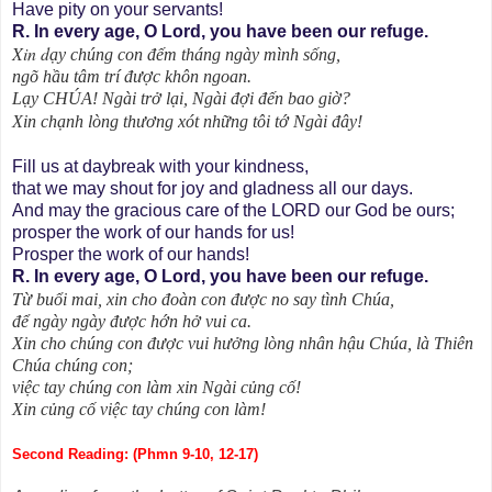
Have pity on your servants!
R. In every age, O Lord, you have been our refuge.
Xin d
ạy chúng con đếm tháng ngày mình sống,
ngõ hầu tâm trí được khôn ngoan.
Lạy CHÚA! Ngài trở lại, Ngài đợi đến bao giờ?
Xin chạnh lòng thương xót những tôi tớ Ngài đây!
Fill us at daybreak with your kindness,
that we may shout for joy and gladness all our days.
And may the gracious care of the LORD our God be ours;
prosper the work of our hands for us!
Prosper the work of our hands!
R. In every age, O Lord, you have been our refuge.
T
ừ buổi
mai, xin cho đoàn con được no say tình Chúa,
để ngày ngày được hớn hở vui ca.
Xin cho chúng con được vui hưởng lòng nhân hậu Chúa, là Thiên
Chúa chúng con;
việc tay chúng con làm xin Ngài củng cố!
Xin củng cố việc tay chúng con làm!
Second Reading: (Phmn 9-10, 12-17)