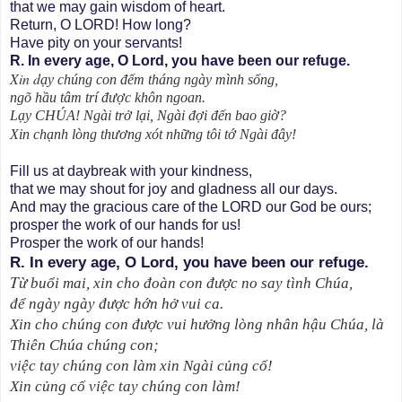
that we may gain wisdom of heart.
Return, O LORD! How long?
Have pity on your servants!
R. In every age, O Lord, you have been our refuge.
Xin d
ạy chúng con đếm tháng ngày mình sống,
ngõ hầu tâm trí được khôn ngoan.
Lạy CHÚA! Ngài trở lại, Ngài đợi đến bao giờ?
Xin chạnh lòng thương xót những tôi tớ Ngài đây!
Fill us at daybreak with your kindness,
that we may shout for joy and gladness all our days.
And may the gracious care of the LORD our God be ours;
prosper the work of our hands for us!
Prosper the work of our hands!
R. In every age, O Lord, you have been our refuge.
T
ừ buổi
mai, xin cho đoàn con được no say tình Chúa,
để ngày ngày được hớn hở vui ca.
Xin cho chúng con được vui hưởng lòng nhân hậu Chúa, là
Thiên Chúa chúng con;
việc tay chúng con làm xin Ngài củng cố!
Xin củng cố việc tay chúng con làm!