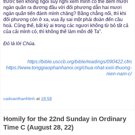
trước tiên không ngồi suy nghĩ xem mình có thể đem mười
ngàn quân ra đương đầu với đối phương dẫn hai mươi
ngàn quân tiến đánh mình chăng? Bằng chẳng nổi, thì khi
đối phương còn ở xa, vua ấy sai một phái đoàn đến cầu
hoà. Cũng thế, bất kỳ ai trong các ngươi không từ bỏ tất cả
của cải mình có, thì không thể làm môn đệ Ta”.
Ðó là lời Chúa.
https://bible.usccb.org/bible/readings/090422.cfm
https://www.tonggiaophanhanoi.org/chua-nhat-xxiii-thuong-
nien-nam-c/
cadoanthanhlinh
at
18:58
Homily for the 22nd Sunday in Ordinary
Time C (August 28, 22)