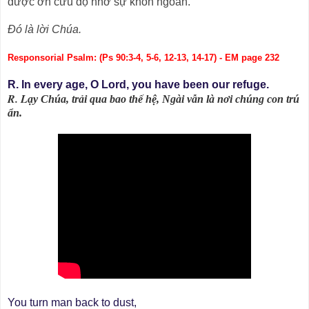
được ơn cứu độ nhờ sự khôn ngoan.
Ðó là lời Chúa.
Responsorial Psalm: (Ps 90:3-4, 5-6, 12-13, 14-17) - EM page 232
R. In every age, O Lord, you have been our refuge.
R. L
ạy Chúa, trải qua bao thế hệ, Ngài vẫn là nơi chúng con trú
ẩn.
You turn man back to dust,