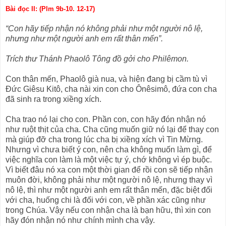
Bài đọc II: (Plm 9b-10. 12-17)
“Con hãy tiếp nhận nó không phải như một người nô lệ,
nhưng như một người anh em rất thân mến”.
Trích thư Thánh Phaolô Tông đồ gởi cho Philêmon.
Con thân mến, Phaolô già nua, và hiện đang bị cầm tù vì
Ðức Giêsu Kitô, cha nài xin con cho Ônêsimô, đứa con cha
đã sinh ra trong xiềng xích.
Cha trao nó lại cho con. Phần con, con hãy đón nhận nó
như ruột thịt của cha. Cha cũng muốn giữ nó lại để thay con
mà giúp đỡ cha trong lúc cha bị xiềng xích vì Tin Mừng.
Nhưng vì chưa biết ý con, nên cha không muốn làm gì, để
việc nghĩa con làm là một việc tự ý, chớ không vì ép buộc.
Vì biết đâu nó xa con một thời gian để rồi con sẽ tiếp nhận
muôn đời, không phải như một người nô lệ, nhưng thay vì
nô lệ, thì như một người anh em rất thân mến, đặc biệt đối
với cha, huống chi là đối với con, về phần xác cũng như
trong Chúa. Vậy nếu con nhận cha là bạn hữu, thì xin con
hãy đón nhận nó như chính mình cha vậy.