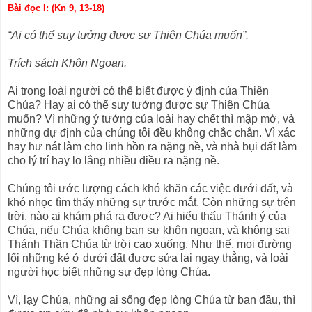
Bài đọc I: (Kn 9, 13-18)
“Ai có thể suy tưởng được sự Thiên Chúa muốn”.
Trích sách Khôn Ngoan.
Ai trong loài người có thể biết được ý định của Thiên
Chúa? Hay ai có thể suy tưởng được sự Thiên Chúa
muốn? Vì những ý tưởng của loài hay chết thì mập mờ, và
những dự định của chúng tôi đều không chắc chắn. Vì xác
hay hư nát làm cho linh hồn ra nặng nề, và nhà bụi đất làm
cho lý trí hay lo lắng nhiều điều ra nặng nề.
Chúng tôi ước lượng cách khó khăn các việc dưới đất, và
khó nhọc tìm thấy những sự trước mắt. Còn những sự trên
trời, nào ai khám phá ra được? Ai hiểu thấu Thánh ý của
Chúa, nếu Chúa không ban sự khôn ngoan, và không sai
Thánh Thần Chúa từ trời cao xuống. Như thế, mọi đường
lối những kẻ ở dưới đất được sửa lại ngay thẳng, và loài
người học biết những sự đẹp lòng Chúa.
Vì, lạy Chúa, những ai sống đẹp lòng Chúa từ ban đầu, thì