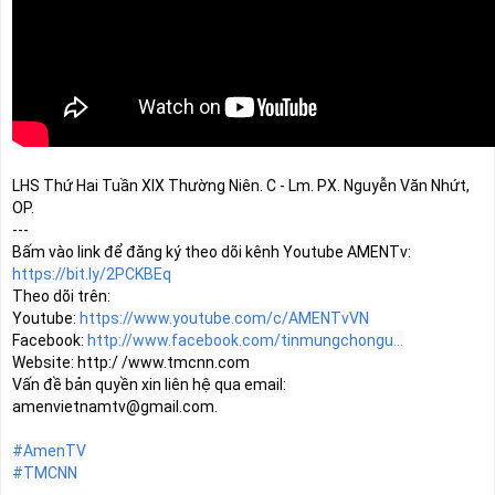
LHS Thứ Hai Tuần XIX Thường Niên. C - Lm. PX. Nguyễn Văn Nhứt, 
OP.

---

Bấm vào link để đăng ký theo dõi kênh Youtube AMENTv: 
https://bit.ly/2PCKBEq
Theo dõi trên:

Youtube: 
https://www.youtube.com/c/AMENTvVN
Facebook: 
http://www.facebook.com/tinmungchongu...
Website: http:/ /www.tmcnn.com

Vấn đề bản quyền xin liên hệ qua email: 
amenvietnamtv@gmail.com
.

#AmenTV
#TMCNN