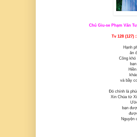
Chú Giu-se Phạm Văn Tuy
Tv 128 (127) 
Hạnh ph
ăn 
Công khó 
bạn
Hiền
khác
và bầy c
Đó chính là ph
Xin Chúa từ X
Ước
bạn được
được
Nguyện c