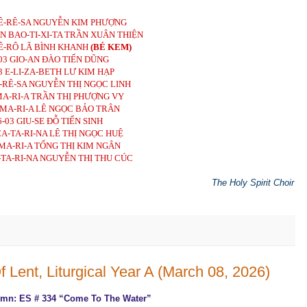
TÊ-RÊ-SA NGUYỄN KIM PHƯỢNG
AN BAO-TI-XI-TA TRẦN XUÂN THIỆN
HÊ-RÔ LÃ BÌNH KHANH
(BÉ KEM)
03 GIO-AN ĐÀO TIẾN DŨNG
3 E-LI-ZA-BETH LƯ KIM HẠP
Ê-RÊ-SA NGUYỄN THỊ NGỌC LINH
MA-RI-A TRẦN THỊ PHƯỢNG VY
 MA-RI-A LÊ NGỌC BẢO TRÂN
6-03 GIU-SE ĐỖ TIẾN SINH
CA-TA-RI-NA LÊ THỊ NGỌC HUỆ
 MA-RI-A TỐNG THỊ KIM NGÂN
-TA-RI-NA NGUYỄN THỊ THU CÚC
The Holy Spirit Choir
 Lent, Liturgical Year A (March 08, 2026)
ymn: ES # 334 “Come To The Water”