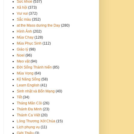
Sức khoẻ
(537)
Xã hội
(373)
Vui vui
(372)
Sắc màu
(352)
at the Mass during the Day
(280)
Hình Ảnh
(202)
Mùa Chay
(128)
Mùa Phục Sinh
(112)
Giáo lý
(98)
Noel
(96)
Mẹo vặt
(94)
Đời Sống Thánh hiến
(85)
Mùa Vọng
(64)
Kỹ Năng Sống
(58)
Learn English
(41)
Sinh nhật và Bổn Mạng
(40)
Tết
(34)
Tháng Mân Côi
(26)
Thánh Đa Minh
(23)
Thánh Ca Việt
(20)
Lòng Thương Xót Chúa
(15)
Lịch phụng vụ
(11)
Giới Thiệu
(3)