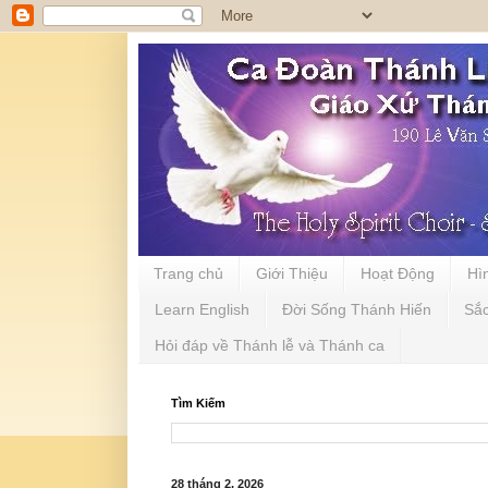
Trang chủ
Giới Thiệu
Hoạt Động
Hì
Learn English
Đời Sống Thánh Hiến
Sắ
Hỏi đáp về Thánh lễ và Thánh ca
Tìm Kiếm
28 tháng 2, 2026