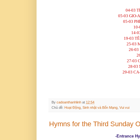
04-03 
05-03 GIO-
05-03 P
10-
14-0
19-03 T
25-03 
26-03
2
27-03 
28-03
29-03 CA
By
cadoanthanhlinh
at
12:54
Chủ đề:
Hoạt Động
,
Sinh nhật và Bổn Mạng
,
Vui vui
Hymns for the Third Sunday Of
-Entrance H