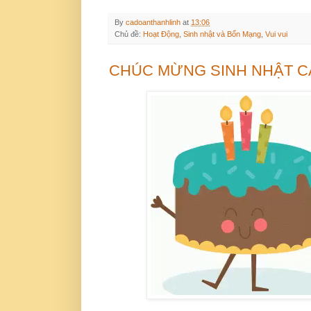
By
cadoanthanhlinh
at
13:06
Chủ đề:
Hoạt Động
,
Sinh nhật và Bổn Mạng
,
Vui vui
CHÚC MỪNG SINH NHẬT C