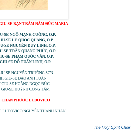
 GIU-SE BẠN TRĂM NĂM ĐỨC MARIA
U-SE NGÔ MẠNH CƯỜNG, O.P.
IU-SE LÊ QUỐC QUANG, O.P.
U-SE NGUYỄN DUY LINH, O.P.
U-SE TRẦN QUANG PHÚC, O.P.
IU-SE PHẠM QUỐC VĂN, O.P.
GIU-SE ĐỖ TUẤN LINH, O.P.
GIU-SE NGUYỄN TRƯỜNG SƠN
H GIU-SE ĐÀO ANH TUẤN
 GIU-SE HOÀNG NGỌC ĐỨC
 GIU-SE HUỲNH CÔNG TÂM
03 CHÂN PHƯỚC LUDOVICO
C LUDOVICO NGUYỄN THÀNH NHÂN
The Holy Spirit Choir