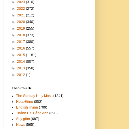
►
2023
(310)
►
2022
(272)
►
2021
(212)
►
2020
(340)
►
2019
(255)
►
2018
(373)
►
2017
(380)
►
2016
(557)
►
2015
(1181)
►
2014
(807)
►
2013
(358)
►
2012
(1)
Theo Chủ Đề
The Sunday Holy Mass
(1841)
Hoạt Động
(852)
English Hymn
(709)
Thánh Ca Tiếng Anh
(690)
Suy gẫm
(687)
News
(565)