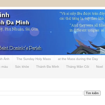
nh Ảnh
The Sunday Holy Mass
at the Mass during the Day
c màu
Sức khỏe
Thánh Đa Minh
Tháng Mân Côi
Noel