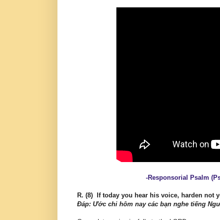
-Responsorial Psalm (Ps
R. (8) If today you hear his voice, harden not y
Ðáp: Ước chi hôm nay các bạn nghe tiếng Ng