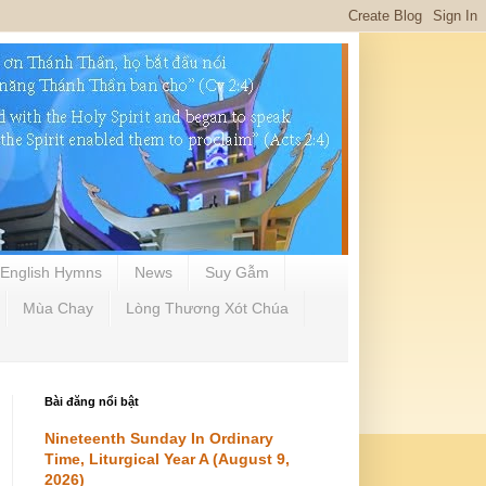
English Hymns
News
Suy Gẫm
Mùa Chay
Lòng Thương Xót Chúa
Bài đăng nổi bật
Nineteenth Sunday In Ordinary
Time, Liturgical Year A (August 9,
2026)