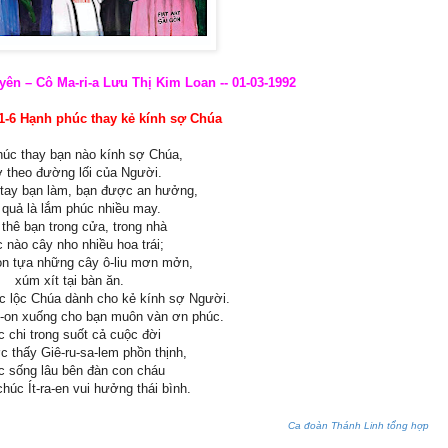
ên – Cô Ma-ri-a Lưu Thị Kim Loan -- 01-03-1992
:1-6 Hạnh phúc thay kẻ kính sợ Chúa
úc thay bạn nào kính sợ Chúa,
ở theo đường lối của Người.
tay bạn làm, bạn được an hưởng,
 quả là lắm phúc nhiều may.
 thê bạn trong cửa, trong nhà
 nào cây nho nhiều hoa trái;
on tựa những cây ô-liu mơn mởn,
xúm xít tại bàn ăn.
úc lộc Chúa dành cho kẻ kính sợ Người.
i-on xuống cho bạn muôn vàn ơn phúc.
 chi trong suốt cả cuộc đời
 thấy Giê-ru-sa-lem phồn thịnh,
 sống lâu bên đàn con cháu
húc Ít-ra-en vui hưởng thái bình.
Ca đoàn Thánh Linh tổng hợp