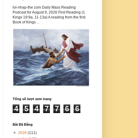
loi-nhap-the.com Daily Mass Reading
Podcast for August 9, 2026 First Reading (1
Kings 19:9a, 11-13a) A reading from the first
Book of Kings ...
Tổng số lượt xem trang
4
5
4
7
7
6
6
Bài Đã Đăng
▼
2026
(111)