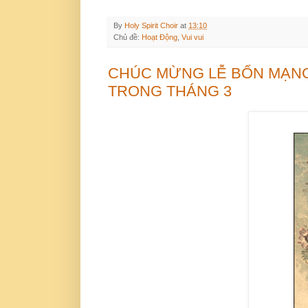
By
Holy Spirit Choir
at
13:10
Chủ đề:
Hoạt Động
,
Vui vui
CHÚC MỪNG LỄ BỔN MẠNG
TRONG THÁNG 3