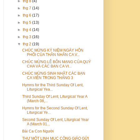
►
thg 8
(4)
►
thg 7
(14)
►
thg 6
(17)
►
thg 5
(13)
►
thg 4
(14)
►
thg 3
(16)
▼
thg 2
(19)
CHÚC MỪNG KỶ NIỆM NGÀY HÔN
PHỐI CỦA THÂN NHÂN CA V...
CHÚC MỪNG LỄ BỔN MẠNG CỦA QUÝ
CHA VÀ CÁC BẠN CA VI...
CHÚC MỪNG SINH NHẬT CÁC BẠN
CA VIÊN TRONG THÁNG 3
Hymns for the Third Sunday Of Lent,
Liturgical Yea...
Third Sunday Of Lent, Liturgical Year A
(March 08,...
Hymns for the Second Sunday Of Lent,
Liturgical Ye...
Second Sunday Of Lent, Liturgical Year
A (March 01...
Bài Ca Con Người
THƯ MỘT LINH MỤC CÔNG GIÁO GỬI