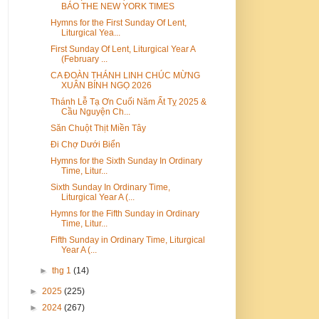
BÁO THE NEW YORK TIMES
Hymns for the First Sunday Of Lent,
Liturgical Yea...
First Sunday Of Lent, Liturgical Year A
(February ...
CA ĐOÀN THÁNH LINH CHÚC MỪNG
XUÂN BÍNH NGỌ 2026
Thánh Lễ Tạ Ơn Cuối Năm Ất Tỵ 2025 &
Cầu Nguyện Ch...
Săn Chuột Thịt Miền Tây
Đi Chợ Dưới Biển
Hymns for the Sixth Sunday In Ordinary
Time, Litur...
Sixth Sunday In Ordinary Time,
Liturgical Year A (...
Hymns for the Fifth Sunday in Ordinary
Time, Litur...
Fifth Sunday in Ordinary Time, Liturgical
Year A (...
►
thg 1
(14)
►
2025
(225)
►
2024
(267)