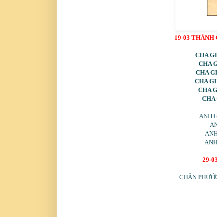
19-03 THÁNH
CHA GI
CHA G
CHA GI
CHA GI
CHA G
CHA 
ANH 
AN
ANH
ANH
29-
CHÂN PHƯỚ