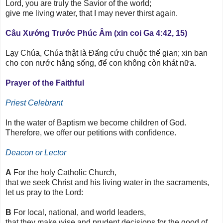
Lord, you are truly the Savior of the world;
give me living water, that I may never thirst again.
Câu Xướng Trước Phúc Âm (xin coi Ga 4:42, 15)
Lạy Chúa, Chúa thật là Ðấng cứu chuộc thế gian; xin ban
cho con nước hằng sống, để con không còn khát nữa.
Prayer of the Faithful
Priest Celebrant
In the water of Baptism we become children of God.
Therefore, we offer our petitions with confidence.
Deacon or Lector
A
For the holy Catholic Church,
that we seek Christ and his living water in the sacraments,
let us pray to the Lord:
B
For local, national, and world leaders,
that they make wise and prudent decisions for the good of