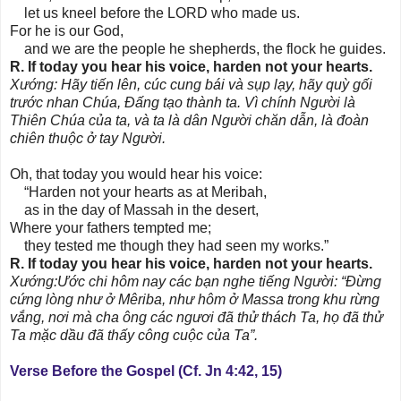
let us kneel before the LORD who made us.
For he is our God,
and we are the people he shepherds, the flock he guides.
R. If today you hear his voice, harden not your hearts.
Xướng: Hãy tiến lên, cúc cung bái và sụp lạy, hãy quỳ gối
trước nhan Chúa, Ðấng tạo thành ta. Vì chính Người là
Thiên Chúa của ta, và ta là dân Người chăn dẫn, là đoàn
chiên thuộc ở tay Người.
Oh, that today you would hear his voice:
“Harden not your hearts as at Meribah,
as in the day of Massah in the desert,
Where your fathers tempted me;
they tested me though they had seen my works.”
R. If today you hear his voice, harden not your hearts.
Xướng:Ước chi hôm nay các bạn nghe tiếng Người: “Ðừng
cứng lòng như ở Mêriba, như hôm ở Massa trong khu rừng
vắng, nơi mà cha ông các ngươi đã thử thách Ta, họ đã thử
Ta mặc dầu đã thấy công cuộc của Ta”.
Verse Before the Gospel (Cf. Jn 4:42, 15)