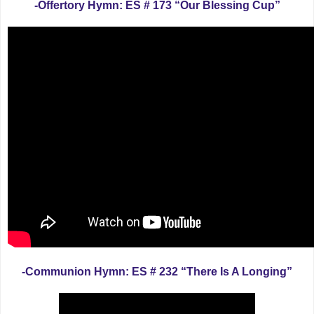
-Offertory Hymn: ES # 173 “Our Blessing Cup”
-Communion Hymn: ES # 232 “There Is A Longing”