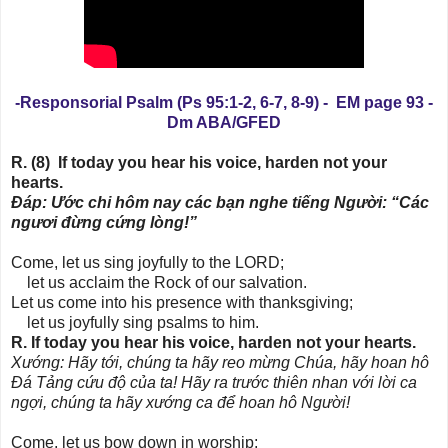
-Responsorial Psalm (Ps 95:1-2, 6-7, 8-9) - EM page 93 -
Dm ABA/GFED
R. (8) If today you hear his voice, harden not your
hearts.
Ðáp: Ước chi hôm nay các bạn nghe tiếng Người: “Các
ngươi đừng cứng lòng!”
Come, let us sing joyfully to the LORD;
let us acclaim the Rock of our salvation.
Let us come into his presence with thanksgiving;
let us joyfully sing psalms to him.
R. If today you hear his voice, harden not your hearts.
Xướng: Hãy tới, chúng ta hãy reo mừng Chúa, hãy hoan hô
Ðá Tảng cứu độ của ta! Hãy ra trước thiên nhan với lời ca
ngợi, chúng ta hãy xướng ca để hoan hô Người!
Come, let us bow down in worship;