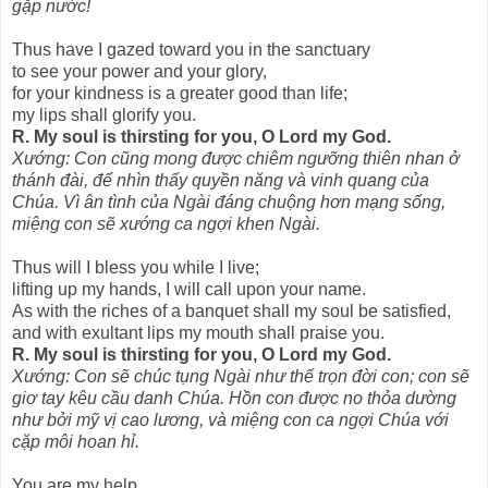
gặp nước!
Thus have I gazed toward you in the sanctuary
to see your power and your glory,
for your kindness is a greater good than life;
my lips shall glorify you.
R. My soul is thirsting for you, O Lord my God.
Xướng: Con cũng mong được chiêm ngưỡng thiên nhan ở
thánh đài, để nhìn thấy quyền năng và vinh quang của
Chúa. Vì ân tình của Ngài đáng chuộng hơn mạng sống,
miệng con sẽ xướng ca ngợi khen Ngài.
Thus will I bless you while I live;
lifting up my hands, I will call upon your name.
As with the riches of a banquet shall my soul be satisfied,
and with exultant lips my mouth shall praise you.
R. My soul is thirsting for you, O Lord my God.
Xướng: Con sẽ chúc tụng Ngài như thế trọn đời con; con sẽ
giơ tay kêu cầu danh Chúa. Hồn con được no thỏa dường
như bởi mỹ vị cao lương, và miệng con ca ngợi Chúa với
cặp môi hoan hỉ.
You are my help,