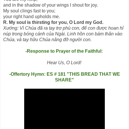
and in the shadow of your wings I shout for joy.
My soul clings fast to you;
your right hand upholds me.
R. My soul is thirsting for you, O Lord my God.
Xướng: Vì Chúa đã ra tay trợ phù con, để con được hoan hỉ
núp trong bóng cánh của Ngài. Linh hồn con bám thân vào
Chúa, và tay hữu Chúa nâng đỡ người con.
-Response to Prayer of the Faithful:
Hear Us, O Lord!
-Offertory Hymn: ES # 181 "THIS BREAD THAT WE
SHARE"