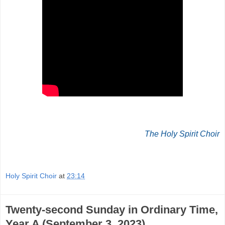
The Holy Spirit Choir
Holy Spirit Choir
at
23:14
Twenty-second Sunday in Ordinary Time,
Year A (September 3, 2023)