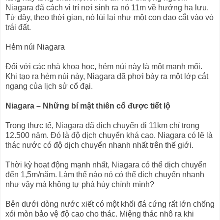
Niagara đã cách vị trí nơi sinh ra nó 11m về hướng hạ lưu.
Từ đây, theo thời gian, nó lùi lại như một con dao cắt vào vỏ
trái đất.
Hẻm núi Niagara
Đối với các nhà khoa học, hẻm núi này là một manh mối.
Khi tạo ra hẻm núi này, Niagara đã phơi bày ra một lớp cắt
ngang của lịch sử cổ đại.
Niagara – Những bí mật thiên cổ được tiết lộ
Trong thực tế, Niagara đã dịch chuyển đi 11km chỉ trong
12.500 năm. Đó là độ dịch chuyển khá cao. Niagara có lẽ là
thác nước có độ dịch chuyển nhanh nhất trên thế giới.
Thời kỳ hoạt động mạnh nhất, Niagara có thể dịch chuyển
đến 1,5m/năm. Làm thế nào nó có thể dịch chuyển nhanh
như vậy mà không tự phá hủy chính mình?
Bên dưới dòng nước xiết có một khối đá cứng rất lớn chống
xói mòn bảo vệ độ cao cho thác. Miệng thác nhô ra khi