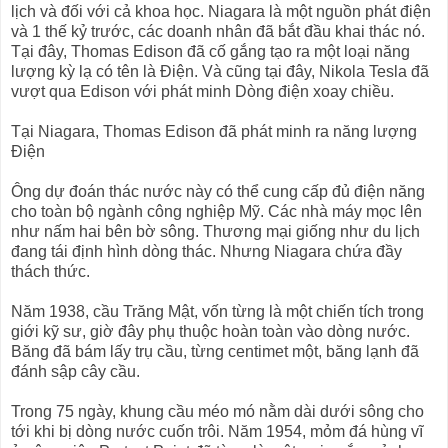
lịch và đối với cả khoa học. Niagara là một nguồn phát điện
và 1 thế kỷ trước, các doanh nhân đã bắt đầu khai thác nó.
Tại đây, Thomas Edison đã cố gắng tạo ra một loại năng
lượng kỳ lạ có tên là Điện. Và cũng tại đây, Nikola Tesla đã
vượt qua Edison với phát minh Dòng điện xoay chiều.
Tại Niagara, Thomas Edison đã phát minh ra năng lượng
Điện
Ông dự đoán thác nước này có thể cung cấp đủ điện năng
cho toàn bộ ngành công nghiệp Mỹ. Các nhà máy mọc lên
như nấm hai bên bờ sông. Thương mại giống như du lịch
đang tái định hình dòng thác. Nhưng Niagara chứa đầy
thách thức.
Năm 1938, cầu Trăng Mật, vốn từng là một chiến tích trong
giới kỹ sư, giờ đây phụ thuộc hoàn toàn vào dòng nước.
Băng đã bám lấy trụ cầu, từng centimet một, băng lạnh đã
đánh sập cây cầu.
Trong 75 ngày, khung cầu méo mó nằm dài dưới sông cho
tới khi bị dòng nước cuốn trôi. Năm 1954, mỏm đá hùng vĩ