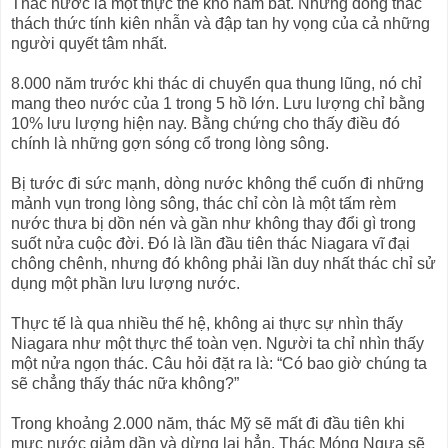
Thác nước là một thực thể khó nắm bắt. Những dòng thác
thách thức tính kiên nhẫn và đập tan hy vọng của cả những
người quyết tâm nhất.
8.000 năm trước khi thác di chuyển qua thung lũng, nó chỉ
mang theo nước của 1 trong 5 hồ lớn. Lưu lượng chỉ bằng
10% lưu lượng hiện nay. Bằng chứng cho thấy điều đó
chính là những gợn sóng cổ trong lòng sông.
Bị tước đi sức mạnh, dòng nước không thể cuốn đi những
mảnh vụn trong lòng sông, thác chỉ còn là một tấm rèm
nước thưa bị dồn nén và gần như không thay đổi gì trong
suốt nửa cuộc đời. Đó là lần đầu tiên thác Niagara vĩ đại
chông chênh, nhưng đó không phải lần duy nhất thác chỉ sử
dụng một phần lưu lượng nước.
Thực tế là qua nhiều thế hệ, không ai thực sự nhìn thấy
Niagara như một thực thể toàn vẹn. Người ta chỉ nhìn thấy
một nửa ngọn thác. Câu hỏi đặt ra là: “Có bao giờ chúng ta
sẽ chẳng thấy thác nữa không?”
Trong khoảng 2.000 năm, thác Mỹ sẽ mất đi đầu tiên khi
mực nước giảm dần và dừng lại hẳn. Thác Móng Ngựa sẽ