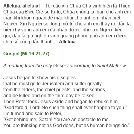
Alleluia, alleluia!
– Tôi cầu xin Chúa Cha vinh hiển là Thiên
Chúa của Đức Giê-su Ki-tô, Chúa chúng ta, ban cho anh em
thần khí khôn ngoan để mặc khải cho anh em nhận biết
Người. Xin Người soi lòng mở trí cho anh em thấy rõ, đâu là
niềm hy vọng anh em đã nhận được, nhờ ơn Người kêu
gọi, đâu là gia nghiệp vinh quang phong phú anh em được
chia sẻ cùng dân thánh. –
Alleluia.
Gospel (Mt 16:21-27)
A reading from the holy Gospel according to Saint Mathew
Jesus began to show his disciples
that he must go to Jerusalem and suffer greatly
from the elders, the chief priests, and the scribes,
and be killed and on the third day be raised.
Then Peter took Jesus aside and began to rebuke him,
"God forbid, Lord! No such thing shall ever happen to you."
He turned and said to Peter,
"Get behind me, Satan! You are an obstacle to me.
You are thinking not as God does, but as human beings do."