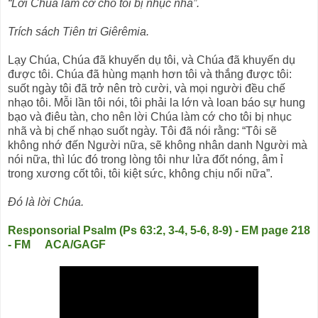
“Lời Chúa làm cớ cho tôi bị nhục nhã”.
Trích sách Tiên tri Giêrêmia.
Lạy Chúa, Chúa đã khuyến dụ tôi, và Chúa đã khuyến dụ
được tôi. Chúa đã hùng mạnh hơn tôi và thắng được tôi:
suốt ngày tôi đã trở nên trò cười, và mọi người đều chế
nhạo tôi. Mỗi lần tôi nói, tôi phải la lớn và loan báo sự hung
bạo và điêu tàn, cho nên lời Chúa làm cớ cho tôi bị nhục
nhã và bị chế nhạo suốt ngày. Tôi đã nói rằng: “Tôi sẽ
không nhớ đến Người nữa, sẽ không nhân danh Người mà
nói nữa, thì lúc đó trong lòng tôi như lửa đốt nóng, âm ỉ
trong xương cốt tôi, tôi kiệt sức, không chịu nổi nữa”.
Ðó là lời Chúa.
Responsorial Psalm (Ps 63:2, 3-4, 5-6, 8-9) - EM page 218
- FM ACA/GAGF