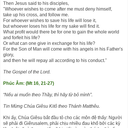
Then Jesus said to his disciples,
"Whoever wishes to come after me must deny himself,
take up his cross, and follow me.
For whoever wishes to save his life will lose it,
but whoever loses his life for my sake will find it.
What profit would there be for one to gain the whole world
and forfeit his life?
Or what can one give in exchange for his life?
For the Son of Man will come with his angels in his Father's
glory,
and then he will repay all according to his conduct."
The Gospel of the Lord.
Phúc Âm: (Mt 16, 21-27)
“Nếu ai muốn theo Thầy, thì hãy từ bỏ mình”.
Tin Mừng Chúa Giêsu Kitô theo Thánh Matthêu.
Khi ấy, Chúa Giêsu bắt đầu tỏ cho các môn đệ thấy: Người
sẽ phải đi Giêrusalem, phải chịu nhiều đau khổ bởi các kỳ