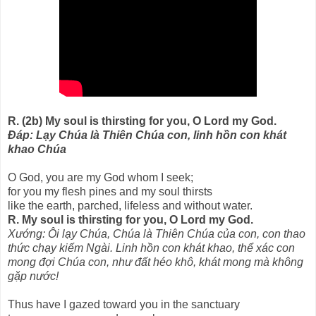
R. (2b) My soul is thirsting for you, O Lord my God.
Ðáp: Lạy Chúa là Thiên Chúa con, linh hồn con khát
khao Chúa
O God, you are my God whom I seek;
for you my flesh pines and my soul thirsts
like the earth, parched, lifeless and without water.
R. My soul is thirsting for you, O Lord my God.
Xướng: Ôi lạy Chúa, Chúa là Thiên Chúa của con, con thao
thức chạy kiếm Ngài. Linh hồn con khát khao, thể xác con
mong đợi Chúa con, như đất héo khô, khát mong mà không
gặp nước!
Thus have I gazed toward you in the sanctuary