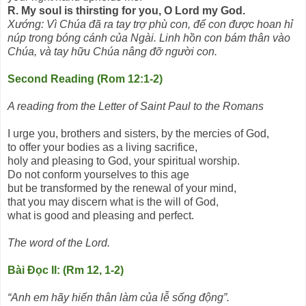
R. My soul is thirsting for you, O Lord my God.
Xướng: Vì Chúa đã ra tay trợ phù con, để con được hoan hỉ
núp trong bóng cánh của Ngài. Linh hồn con bám thân vào
Chúa, và tay hữu Chúa nâng đỡ người con.
Second Reading (Rom 12:1-2)
A reading from the Letter of Saint Paul to the Romans
I urge you, brothers and sisters, by the mercies of God,
to offer your bodies as a living sacrifice,
holy and pleasing to God, your spiritual worship.
Do not conform yourselves to this age
but be transformed by the renewal of your mind,
that you may discern what is the will of God,
what is good and pleasing and perfect.
The word of the Lord.
Bài Ðọc II: (Rm 12, 1-2)
“Anh em hãy hiến thân làm của lễ sống động”.