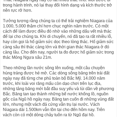
trong hành trình, nó lại thay đổi hình dạng và kích thước trở
nên rực rỡ hơn.
Tưởng tượng rằng chúng ta có thể trải nghiệm Niagara của
1.000, 5.000 thậm chí hơn chục nghìn năm trước. Có một
cách để làm được điều đó nhờ vào những dấu vết mà thác
để lại cho chúng ta. Khi di chuyển, nó đã tạo ra rất nhiều lỗ,
hay còn gọi là hố giảm sức dọc theo lòng thác. Hố giảm sức
càng sâu thì thác càng lớn và thời gian thác Niagara ở đó
càng lâu. Cho đến nay, người ta đo được hố giảm sức trong
thác Móng Ngựa sâu 21m.
Theo những lần nước sông lên xuống, một câu chuyện
hùng tráng được hé mở. Các dòng sông băng trên trái đất
ngày nay đã từng che phủ toàn bộ Bắc Mỹ. 14.000 năm
trước, khi loài voi răng mấu còn dạo chơi trên lục địa,
những tảng băng mới bắt đầu suy yếu và lùi dần về phương
Bắc. Băng tan tạo thành những bể nước khổng lồ, nguồn
gốc của Ngũ hồ ngày nay. Băng tan cuốn đi những vùng đất
lớn, nhưng một vách đá cứng vẫn trụ lại nước. Vách
Niagara dài 1.500km vẫn tồn tại cho đến hôm nay. Trên
vách còn có một dòng chảy tuôn ra từ Ngũ đại hồ.