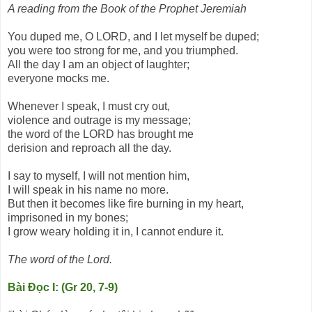
A reading from the Book of the Prophet Jeremiah
You duped me, O LORD, and I let myself be duped;
you were too strong for me, and you triumphed.
All the day I am an object of laughter;
everyone mocks me.
Whenever I speak, I must cry out,
violence and outrage is my message;
the word of the LORD has brought me
derision and reproach all the day.
I say to myself, I will not mention him,
I will speak in his name no more.
But then it becomes like fire burning in my heart,
imprisoned in my bones;
I grow weary holding it in, I cannot endure it.
The word of the Lord.
Bài Ðọc I: (Gr 20, 7-9)