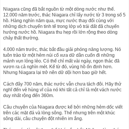
Niagara cũng đã bắt nguồn từ một dòng nước như thế.
12.000 năm trước, thác Niagara chỉ lấy nước từ 3 trong số 5
hồ. Hàng nghìn năm qua, mực nước thay đổi cùng với
những dịch chuyển tinh tế trong lớp vỏ trái đất đã chuyển
hướng nước hồ. Niagara thu hẹp rồi lớn rộng theo dòng
chảy thất thường.
4.000 năm trước, thác bắt đầu giải phóng năng lượng. Nó
tuôn trào từ một hẻm núi cổ xưa dữ dằn cuốn đi những
mảnh vụn lỏng lẻo. Có thể chỉ mất vài ngày, ngọn thác đã
vươn ra cả nghìn mét. Kể từ đó, vùng hồ ổn định hơn.
Nhưng Niagara lại trở nên dữ dội hơn bao giờ hết.
Cách đây 700 năm, thác nước vẫn chưa tách đôi. Hãy thử
nghĩ đến vẻ hùng vĩ của nó khi tất cả chỉ là một vách nước
duy nhất rộng đến 360m.
Câu chuyện của Niagara được kể bởi những hẻm dốc viết
trên các mặt đá và lòng sông. Thế nhưng trên một khúc
sông dài, câu chuyện đột nhiên im ắng.