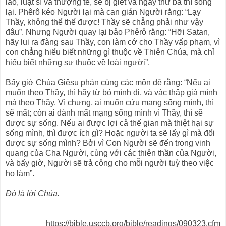
lão, luật sĩ và thượng tế, sẽ bị giết và ngày thứ ba thì sống
lại. Phêrô kéo Người lại mà can gián Người rằng: “Lạy
Thầy, không thể thế được! Thầy sẽ chẳng phải như vậy
đâu”. Nhưng Người quay lại bảo Phêrô rằng: “Hỡi Satan,
hãy lui ra đàng sau Thầy, con làm cớ cho Thầy vấp phạm, vì
con chẳng hiểu biết những gì thuộc về Thiên Chúa, mà chỉ
hiểu biết những sự thuộc về loài người”.
Bấy giờ Chúa Giêsu phán cùng các môn đệ rằng: “Nếu ai
muốn theo Thầy, thì hãy từ bỏ mình đi, và vác thập giá mình
mà theo Thầy. Vì chưng, ai muốn cứu mạng sống mình, thì
sẽ mất; còn ai đành mất mạng sống mình vì Thầy, thì sẽ
được sự sống. Nếu ai được lợi cả thế gian mà thiệt hại sự
sống mình, thì được ích gì? Hoặc người ta sẽ lấy gì mà đổi
được sự sống mình? Bởi vì Con Người sẽ đến trong vinh
quang của Cha Người, cùng với các thiên thần của Người,
và bấy giờ, Người sẽ trả công cho mỗi người tuỳ theo việc
họ làm”.
Ðó là lời Chúa.
https://bible.usccb.org/bible/readings/090323.cfm