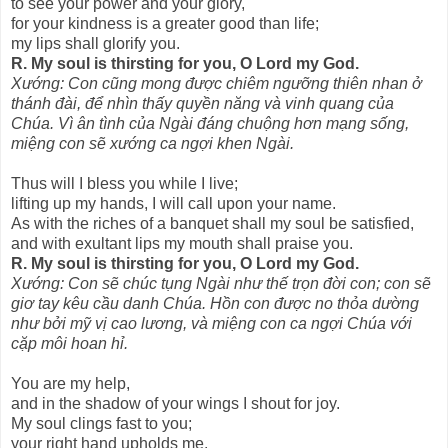
to see your power and your glory,
for your kindness is a greater good than life;
my lips shall glorify you.
R. My soul is thirsting for you, O Lord my God.
Xướng: Con cũng mong được chiêm ngưỡng thiên nhan ở
thánh đài, để nhìn thấy quyền năng và vinh quang của
Chúa. Vì ân tình của Ngài đáng chuộng hơn mạng sống,
miệng con sẽ xướng ca ngợi khen Ngài.
Thus will I bless you while I live;
lifting up my hands, I will call upon your name.
As with the riches of a banquet shall my soul be satisfied,
and with exultant lips my mouth shall praise you.
R. My soul is thirsting for you, O Lord my God.
Xướng: Con sẽ chúc tụng Ngài như thế trọn đời con; con sẽ
giơ tay kêu cầu danh Chúa. Hồn con được no thỏa dường
như bởi mỹ vị cao lương, và miệng con ca ngợi Chúa với
cặp môi hoan hỉ.
You are my help,
and in the shadow of your wings I shout for joy.
My soul clings fast to you;
your right hand upholds me.