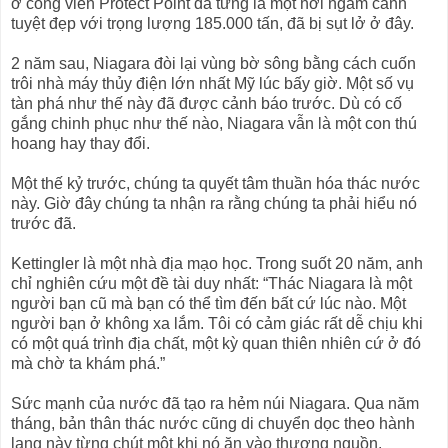
ở công viên Protect Point đã từng là một nơi ngắm cảnh
tuyệt đẹp với trọng lượng 185.000 tấn, đã bị sụt lở ở đây.
2 năm sau, Niagara đòi lại vùng bờ sông bằng cách cuốn
trôi nhà máy thủy điện lớn nhất Mỹ lúc bấy giờ. Một số vụ
tàn phá như thế này đã được cảnh báo trước. Dù có cố
gắng chinh phục như thế nào, Niagara vẫn là một con thú
hoang hay thay đổi.
Một thế kỷ trước, chúng ta quyết tâm thuần hóa thác nước
này. Giờ đây chúng ta nhận ra rằng chúng ta phải hiểu nó
trước đã.
Kettingler là một nhà địa mạo học. Trong suốt 20 năm, anh
chỉ nghiên cứu một đề tài duy nhất: “Thác Niagara là một
người bạn cũ mà bạn có thể tìm đến bất cứ lúc nào. Một
người bạn ở không xa lắm. Tôi có cảm giác rất dễ chịu khi
có một quá trình địa chất, một kỳ quan thiên nhiên cứ ở đó
mà chờ ta khám phá.”
Sức mạnh của nước đã tạo ra hẻm núi Niagara. Qua năm
tháng, bản thân thác nước cũng di chuyển dọc theo hành
lang này từng chút một khi nó ăn vào thượng nguồn.