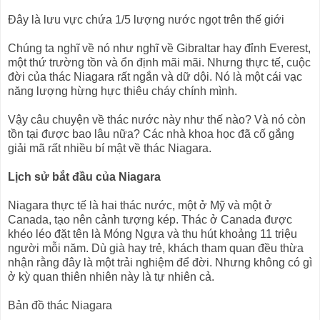
Đây là lưu vực chứa 1/5 lượng nước ngọt trên thế giới
Chúng ta nghĩ về nó như nghĩ về Gibraltar hay đỉnh Everest,
một thứ trường tồn và ổn định mãi mãi. Nhưng thực tế, cuộc
đời của thác Niagara rất ngắn và dữ dội. Nó là một cái vạc
năng lượng hừng hực thiêu cháy chính mình.
Vậy câu chuyện về thác nước này như thế nào? Và nó còn
tồn tại được bao lâu nữa? Các nhà khoa học đã cố gắng
giải mã rất nhiều bí mật về thác Niagara.
Lịch sử bắt đầu của Niagara
Niagara thực tế là hai thác nước, một ở Mỹ và một ở
Canada, tạo nên cảnh tượng kép. Thác ở Canada được
khéo léo đặt tên là Móng Ngựa và thu hút khoảng 11 triệu
người mỗi năm. Dù già hay trẻ, khách tham quan đều thừa
nhận rằng đây là một trải nghiệm để đời. Nhưng không có gì
ở kỳ quan thiên nhiên này là tự nhiên cả.
Bản đồ thác Niagara