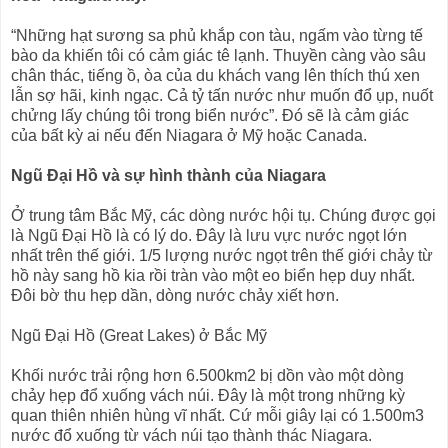
“Những hạt sương sa phủ khắp con tàu, ngấm vào từng tế
bào da khiến tôi có cảm giác tê lạnh. Thuyền càng vào sâu
chân thác, tiếng ồ, òa của du khách vang lên thích thú xen
lẫn sợ hãi, kinh ngạc. Cả tỷ tấn nước như muốn đổ ụp, nuốt
chửng lấy chúng tôi trong biển nước”. Đó sẽ là cảm giác
của bất kỳ ai nếu đến Niagara ở Mỹ hoặc Canada.
Ngũ Đại Hồ và sự hình thành của Niagara
Ở trung tâm Bắc Mỹ, các dòng nước hội tụ. Chúng được gọi
là Ngũ Đại Hồ là có lý do. Đây là lưu vực nước ngọt lớn
nhất trên thế giới. 1/5 lượng nước ngọt trên thế giới chảy từ
hồ này sang hồ kia rồi tràn vào một eo biển hẹp duy nhất.
Đôi bờ thu hẹp dần, dòng nước chảy xiết hơn.
Ngũ Đại Hồ (Great Lakes) ở Bắc Mỹ
Khối nước trải rộng hơn 6.500km2 bị dồn vào một dòng
chảy hẹp đổ xuống vách núi. Đây là một trong những kỳ
quan thiên nhiên hùng vĩ nhất. Cứ mỗi giây lại có 1.500m3
nước đổ xuống từ vách núi tạo thành thác Niagara.