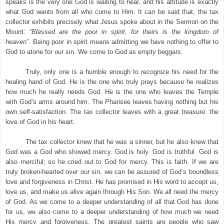
speaks is the very one God is waiting to hear, and his attitude is exactly
what God wants from all who come to Him. It can be said that, the tax
collector exhibits precisely what Jesus spoke about in the Sermon on the
Mount: “
Blessed are the poor in spirit, for theirs is the kingdom of
heaven
”. Being poor in spirit means admitting we have nothing to offer to
God to atone for our sin. We come to God as empty beggars.
Truly, only one is a humble enough to recognize his need for the
healing hand of God. He is the one who truly prays because he realizes
how much he really needs God. He is the one who leaves the Temple
with God’s arms around him. The Pharisee leaves having nothing but his
own self-satisfaction. The tax collector leaves with a great treasure: the
love of God in his heart.
The tax collector knew that he was a sinner, but he also knew that
God was a God who showed mercy. God is holy. God is truthful. God is
also merciful; so he cried out to God for mercy. This is faith. If we are
truly broken-hearted over our sin, we can be assured of God’s boundless
love and forgiveness in Christ. He has promised in His word to accept us,
love us, and make us alive again through His Son.
We all need the mercy
of God. As we come to a deeper understanding of all that God has done
for us, we also come to a deeper understanding of how much we need
His mercy and forgiveness. The greatest saints are people who saw