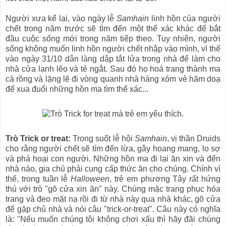
Người xưa kể lại, vào ngày lễ
Samhain
linh hồn của người
chết trong năm trước sẽ tìm đến một thể xác khác để bắt
đầu cuộc sống mới trong năm tiếp theo. Tuy nhiên, người
sống không muốn linh hồn người chết nhập vào mình, vì thế
vào ngày 31/10 dân làng dập tắt lửa trong nhà để làm cho
nhà cửa lạnh lẽo và tẻ ngắt. Sau đó họ hoá trang thành ma
cà rồng và lặng lẽ đi vòng quanh nhà hàng xóm vẻ hăm doạ
để xua đuổi những hồn ma tìm thể xác...
Trò Trick or treat:
Trong suốt lễ hội
Samhain
, vị thần Druids
cho rằng người chết sẽ tìm đến lừa, gây hoang mang, lo sợ
và phá hoại con người. Những hồn ma đi lại ăn xin và đến
nhà nào, gia chủ phải cung cấp thức ăn cho chúng. Chính vì
thế, trong tuần lễ
Halloween
, trẻ em phương Tây rất hứng
thú với trò "gõ cửa xin ăn" này. Chúng mặc trang phục hóa
trang và đeo mặt nạ rồi đi từ nhà này qua nhà khác, gõ cửa
để gặp chủ nhà và nói câu "trick-or-treat". Câu này có nghĩa
là: "Nếu muốn chúng tôi không chơi xấu thì hãy đãi chúng