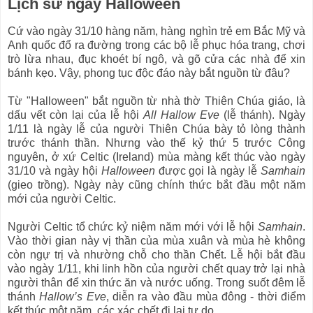
Lịch sử ngày Halloween
Cứ vào ngày 31/10 hàng năm, hàng nghìn trẻ em Bắc Mỹ và
Anh quốc đổ ra đường trong các bộ lễ phục hóa trang, chơi
trò lừa nhau, đục khoét bí ngô, và gõ cửa các nhà để xin
bánh kẹo. Vậy, phong tục độc đáo này bắt nguồn từ đâu?
Từ "Halloween" bắt nguồn từ nhà thờ Thiên Chúa giáo, là
dấu vết còn lại của lễ hội
All Hallow Eve
(lễ thánh). Ngày
1/11 là ngày lễ của người Thiên Chúa bày tỏ lòng thành
trước thánh thần. Nhưng vào thế kỷ thứ 5 trước Công
nguyên, ở xứ Celtic (Ireland) mùa màng kết thúc vào ngày
31/10 và ngày hội
Halloween
được gọi là ngày lễ
Samhain
(gieo trồng). Ngày này cũng chính thức bắt đầu một năm
mới của người Celtic.
Người Celtic tổ chức kỷ niệm năm mới với lễ hội
Samhain
.
Vào thời gian này vị thần của mùa xuân và mùa hè không
còn ngự trị và nhường chỗ cho thần Chết. Lễ hội bắt đầu
vào ngày 1/11, khi linh hồn của người chết quay trở lại nhà
người thân để xin thức ăn và nước uống. Trong suốt đêm lễ
thánh
Hallow’s Eve
, diễn ra vào đầu mùa đông - thời điểm
kết thúc một năm, các xác chết đi lại tự do.