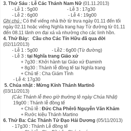
3. Thứ Sáu : Lễ Các Thánh Nam Nữ
(01.11.2013)
- Lễ 1 : 5g00 - Lễ 3 : 17g30
- Lễ 2 : 6g00 - Lễ 4 : 19g00
Ghi chú :
Có thể viếng nhà thờ từ trưa ngày 01.11 đến tối
ngày 02.11 hoặc viếng Nghĩa trang hay Từ đường từ 01.11
đến 08.11 lãnh ơn đại xá và nhường cho các linh hồn.
4. Thứ Bảy: Cầu cho Các Tín Hữu đã qua đời
(02/11/2013)
- Lễ 1 : 5g00 - Lễ2 : 6g00 (Từ đường)
- Lễ 3 :
tại Nghĩa trang Giáo xứ
+ 7g30 : Khởi hành tại Giáo xứ Đaminh
+ 8g30 : Thánh lễ đồng tế tại Nghĩa trang
+ Chủ tế : Cha Giám Tỉnh
- Lễ 4: 17g30
5. Chúa nhật : Mừng Kính Thánh Martinô
(03/11/2013)
(Các Thánh lễ theo giờ thường lệ ngày Chúa Nhật)
19g00 : Thánh lễ đồng tế
+ Chủ lễ :
Đức Cha Phêrô Nguyễn Văn Khảm
+ Rước kiệu Thánh Martino
6. Thứ Ba: Các Thánh Tử Đạo Hải Dương
(05/11/2013)
- 17g30 : Thánh Lễ đồng tế