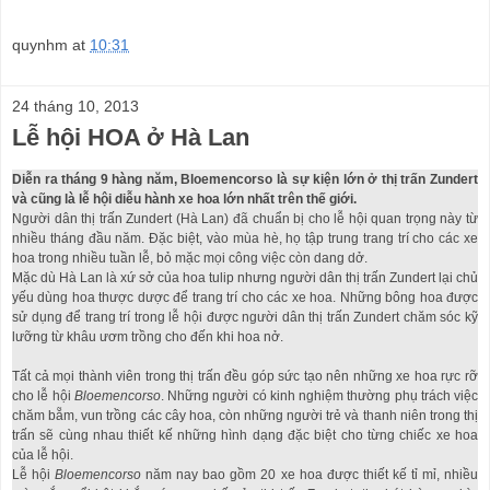
quynhm
at
10:31
24 tháng 10, 2013
Lễ hội HOA ở Hà Lan
Diễn ra tháng 9 hàng năm, Bloemencorso là sự kiện lớn ở thị trấn Zundert
và cũng là lễ hội diễu hành xe hoa lớn nhất trên thế giới.
Người dân thị trấn Zundert (Hà Lan) đã chuẩn bị cho lễ hội quan trọng này từ
nhiều tháng đầu năm. Đặc biệt, vào mùa hè, họ tập trung trang trí cho các xe
hoa trong nhiều tuần lễ, bỏ mặc mọi công việc còn dang dở.
Mặc dù Hà Lan là xứ sở của hoa tulip nhưng người dân thị trấn Zundert lại chủ
yếu dùng hoa thược dược để trang trí cho các xe hoa. Những bông hoa được
sử dụng để trang trí trong lễ hội được người dân thị trấn Zundert chăm sóc kỹ
lưỡng từ khâu ươm trồng cho đến khi hoa nở.
Tất cả mọi thành viên trong thị trấn đều góp sức tạo nên những xe hoa rực rỡ
cho lễ hội
Bloemencorso
. Những người có kinh nghiệm thường phụ trách việc
chăm bẵm, vun trồng các cây hoa, còn những người trẻ và thanh niên trong thị
trấn sẽ cùng nhau thiết kế những hình dạng đặc biệt cho từng chiếc xe hoa
của lễ hội.
Lễ hội
Bloemencorso
năm nay bao gồm 20 xe hoa được thiết kế tỉ mỉ, nhiều