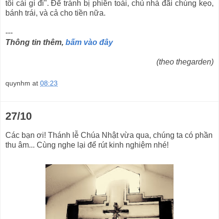
tôi cái gì đi". Để tránh bị phiền toái, chủ nhà đãi chúng kẹo,
bánh trái, và cả cho tiền nữa.
---
Thông tin thêm,
bấm vào đây
(theo thegarden)
quynhm
at
08:23
27/10
Các bạn ơi! Thánh lễ Chúa Nhật vừa qua, chúng ta có phần
thu âm... Cùng nghe lại để rút kinh nghiệm nhé!