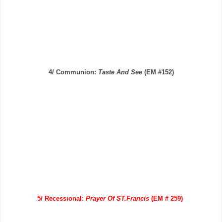
4/ Communion:
Taste And See
(EM #152)
5/ Recessional:
Prayer Of ST.Francis
(EM # 259)