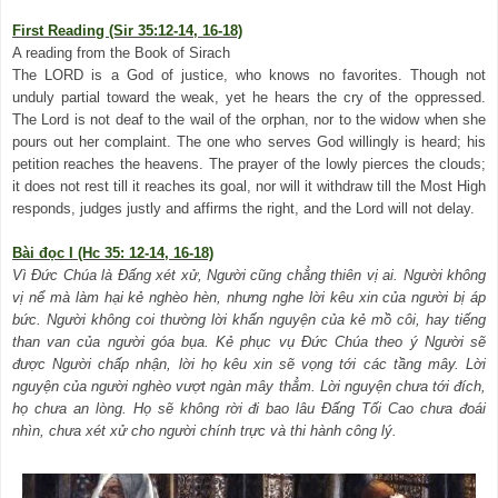
First Reading (Sir 35:12-14, 16-18)
A reading from the Book of Sirach
The LORD is a God of justice, who knows no favorites. Though not
unduly partial toward the weak, yet he hears the cry of the oppressed.
The Lord is not deaf to the wail of the orphan, nor to the widow when she
pours out her complaint. The one who serves God willingly is heard; his
petition reaches the heavens. The prayer of the lowly pierces the clouds;
it does not rest till it reaches its goal, nor will it withdraw till the Most High
responds, judges justly and affirms the right, and the Lord will not delay.
Bài đọc I (Hc 35: 12-14, 16-18)
Vì Đức Chúa là Đấng xét xử, Người cũng chẳng thiên vị ai. Người không
vị nể mà làm hại kẻ nghèo hèn, nhưng nghe lời kêu xin của người bị áp
bức. Người không coi thường lời khấn nguyện của kẻ mồ côi, hay tiếng
than van của người góa bụa. Kẻ phục vụ Đức Chúa theo ý Người sẽ
được Người chấp nhận, lời họ kêu xin sẽ vọng tới các tầng mây. Lời
nguyện của người nghèo vượt ngàn mây thẳm. Lời nguyện chưa tới đích,
họ chưa an lòng. Họ sẽ không rời đi bao lâu Đấng Tối Cao chưa đoái
nhìn, chưa xét xử cho người chính trực và thi hành công lý.