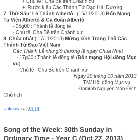
+ Chủ lễ : Cha Bề trên Chánh xứ
+ Rước kiệu Các Thánh Tử Đạo Hải Dương
7. Thứ Sáu: Lễ Thánh Albertô
: (15/11/2013)
Bổn Mạng
Tu Viện Albertô & Ca đoàn Albertô
- 05g00 : Thánh lễ đồng tế
- Chủ tế: Cha Bề trên Chánh xứ
8. Chúa nhật
( 17/11/2013)
Mừng kính Trọng Thể Các
Thánh Tử Đạo Việt Nam
Các Thánh Lễ như giờ thường lệ ngày Chúa Nhật
- 17g30 : Thánh lễ đồng tế (
Bổn mạng Hội đồng Mục
vụ
)
- Chủ lễ : Cha Bề trên Chánh xứ
Ngày 20 tháng 10 năm 2013
TM/ Hội đồng Mục vụ
Đaminh Nguyễn Văn Đích
Chủ tịch
Unknown
at
14:14
Song of the Week: 30th Sunday in
Ordinary Time - Year C (Oct 27, 2013)