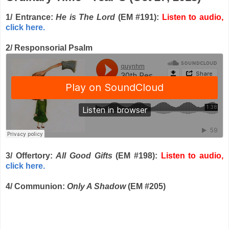
1/ Entrance:
He is The Lord
(EM #191):
Listen to audio,
click here.
2/ Responsorial Psalm
3/ Offertory:
All Good Gifts
(EM #198):
Listen to audio,
click here.
4/ Communion:
Only A Shadow
(EM #205)