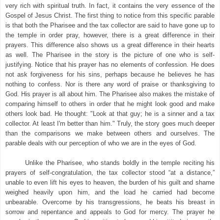
very rich with spiritual truth. In fact, it contains the very essence of the
Gospel of Jesus Christ. The first thing to notice from this specific parable
is that both the Pharisee and the tax collector are said to have gone up to
the temple in order pray, however, there is a great difference in their
prayers. This difference also shows us a great difference in their hearts
as well. The Pharisee in the story is the picture of one who is self-
justifying. Notice that his prayer has no elements of confession. He does
not ask forgiveness for his sins, perhaps because he believes he has
nothing to confess. Nor is there any word of praise or thanksgiving to
God. His prayer is all about him. The Pharisee also makes the mistake of
comparing himself to others in order that he might look good and make
others look bad. He thought: "Look at that guy; he is a sinner and a tax
collector. At least I'm better than him." Truly, the story goes much deeper
than the comparisons we make between others and ourselves. The
parable deals with our perception of who we are in the eyes of God.
Unlike the Pharisee, who stands boldly in the temple reciting his
prayers of self-congratulation, the tax collector stood “at a distance,”
unable to even lift his eyes to heaven, the burden of his guilt and shame
weighed heavily upon him, and the load he carried had become
unbearable. Overcome by his transgressions, he beats his breast in
sorrow and repentance and appeals to God for mercy. The prayer he