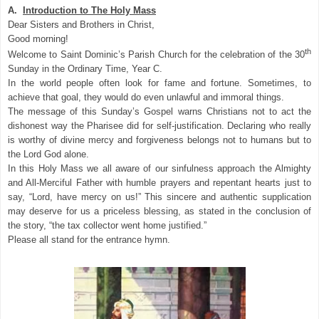
A.
Introduction to The Holy Mass
Dear Sisters and Brothers in Christ,
Good morning!
th
Welcome to Saint Dominic’s Parish Church for the celebration of the 30
Sunday in the Ordinary Time, Year C.
In the world people often look for fame and fortune. Sometimes, to
achieve that goal, they would do even unlawful and immoral things.
The message of this Sunday’s Gospel warns Christians not to act the
dishonest way the Pharisee did for self-justification. Declaring who really
is worthy of divine mercy and forgiveness belongs not to humans but to
the Lord God alone.
In this Holy Mass we all aware of our sinfulness approach the Almighty
and All-Merciful Father with humble prayers and repentant hearts just to
say, “Lord, have mercy on us!” This sincere and authentic supplication
may deserve for us a priceless blessing, as stated in the conclusion of
the story, “the tax collector went home justified.”
Please all stand for the entrance hymn.