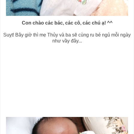
Con chào các bác, các cô, các chú ạ! ^^
Suỵt! Bây giờ thì mẹ Thủy và ba sẽ cùng ru bé ngủ mỗi ngày
như vầy đây...