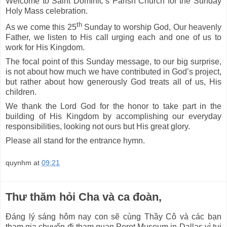
Welcome to Saint Dominic’s Parish Church for the Sunday
Holy Mass celebration.
th
As we come this 25
Sunday to worship God, Our heavenly
Father, we listen to His call urging each and one of us to
work for His Kingdom.
The focal point of this Sunday message, to our big surprise,
is not about how much we have contributed in God’s project,
but rather about how generously God treats all of us, His
children.
We thank the Lord God for the honor to take part in the
building of His Kingdom by accomplishing our everyday
responsibilities, looking not ours but His great glory.
Please all stand for the entrance hymn.
quynhm
at
09:21
Thư thăm hỏi Cha và ca đoàn,
Đáng lý sáng hôm nay con sẽ cùng Thầy Cô và các bạn
tham gia chuyến đi tham quan Perot Museum in Dallas vì tụi