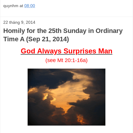
quynhm
at
08:00
22 tháng 9, 2014
Homily for the 25th Sunday in Ordinary
Time A (Sep 21, 2014)
God Always Surprises Man
(see Mt 20:1-16a)