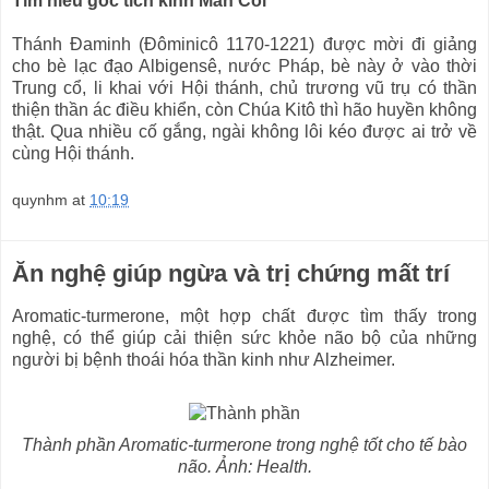
Tìm hiểu gốc tích kinh Mân Côi
Thánh Ðaminh (Đôminicô 1170-1221) được mời đi giảng
cho bè lạc đạo Albigensê, nước Pháp, bè này ở vào thời
Trung cổ, li khai với Hội thánh, chủ trương vũ trụ có thần
thiện thần ác điều khiển, còn Chúa Kitô thì hão huyền không
thật. Qua nhiều cố gắng, ngài không lôi kéo được ai trở về
cùng Hội thánh.
quynhm
at
10:19
Ăn nghệ giúp ngừa và trị chứng mất trí
Aromatic-turmerone, một hợp chất được tìm thấy trong
nghệ, có thể giúp cải thiện sức khỏe não bộ của những
người bị bệnh thoái hóa thần kinh như Alzheimer.
Thành phần Aromatic-turmerone trong nghệ tốt cho tế bào
não. Ảnh: Health.