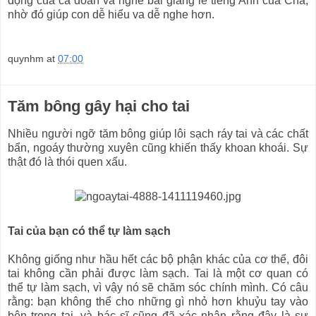
động của ca đoàn và nghe bài giảng lễ tiếng Anh của Cha,
nhờ đó giúp con dễ hiểu va dễ nghe hơn.
quynhm
at
07:00
Tăm bông gây hại cho tai
Nhiều người ngỡ tăm bông giúp lôi sạch ráy tai và các chất
bẩn, ngoáy thường xuyên cũng khiến thấy khoan khoái. Sự
thật đó là thói quen xấu.
Tai của bạn có thể tự làm sạch
Không giống như hầu hết các bộ phận khác của cơ thể, đôi
tai không cần phải được làm sạch. Tai là một cơ quan có
thể tự làm sạch, vì vậy nó sẽ chăm sóc chính mình. Có câu
rằng: bạn không thể cho những gì nhỏ hơn khuỷu tay vào
bên trong tai, và bác sĩ cũng đã xác nhận rằng đây là sự