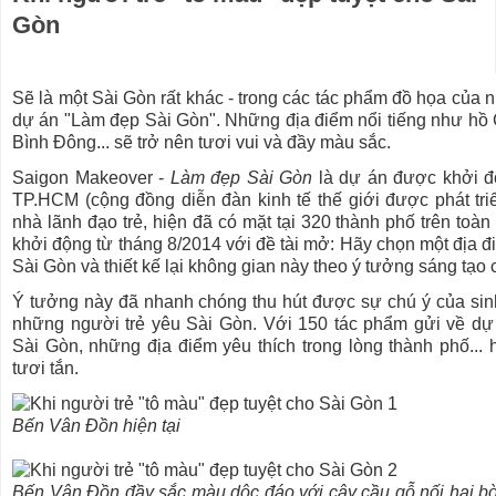
Gòn
Sẽ là một Sài Gòn rất khác - trong các tác phẩm đồ họa củ
dự án "Làm đẹp Sài Gòn". Những địa điểm nổi tiếng như hồ C
Bình Đông... sẽ trở nên tươi vui và đầy màu sắc.
Saigon Makeover -
Làm đẹp Sài Gòn
là dự án được khởi đ
TP.HCM (cộng đồng diễn đàn kinh tế thế giới được phát tri
nhà lãnh đạo trẻ, hiện đã có mặt tại 320 thành phố trên toàn
khởi động từ tháng 8/2014 với đề tài mở: Hãy chọn một địa đi
Sài Gòn và thiết kế lại không gian này theo ý tưởng sáng tạo
Ý tưởng này đã nhanh chóng thu hút được sự chú ý của sinh 
những người trẻ yêu Sài Gòn. Với 150 tác phẩm gửi về dự
Sài Gòn, những địa điểm yêu thích trong lòng thành phố... 
tươi tắn.
Bến Vân Đồn hiện tại
Bến Vân Đồn đầy sắc màu dộc đáo với cây cầu gỗ nối hai b