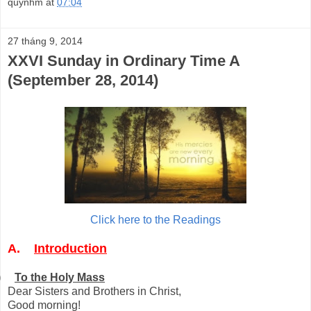
quynhm
at
07:04
27 tháng 9, 2014
XXVI Sunday in Ordinary Time A
(September 28, 2014)
Click here to the Readings
A.
Introduction
)
To the Holy Mass
Dear Sisters and Brothers in Christ,
Good morning!