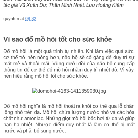
tác giả
Vũ Xuân Dự, Thân Minh Nhật, Lưu Hoàng Kiếm
quynhm
at
08:32
Vì sao đổ mồ hôi tốt cho sức khỏe
Đổ mồ hôi là một quá trình tự nhiên. Khi làm việc quá sức,
cơ thể trở nên nóng hơn, não bộ sẽ cố gắng để duy trì sự
mát mẻ và thoải mái. Vùng dưới đồi của não bộ cung cấp
thông tin để cơ thể đổ mồ hôi nhằm duy trì nhiệt độ. Vì vậy,
nên hiểu rằng mồ hôi tốt cho sức khỏe.
Đổ mồ hôi nghĩa là mồ hôi thoát ra khỏi cơ thể qua lỗ chân
lông nhỏ trên da. Mồ hôi chứa lượng nước nhỏ và các hóa
chất như amoniac. Những giọt mồ hôi bốc hơi từ da và giúp
bạn hạ nhiệt. Nhược điểm duy nhất là làm cơ thể bị mất
nước và phải bổ sung nước.