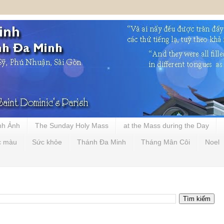
nh Ảnh
The Sunday Holy Mass
at the Mass during the Day
c màu
Sức khỏe
Thánh Đa Minh
Tháng Mân Côi
Noel