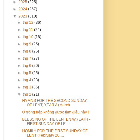
►
2025
(225)
►
2024
(267)
▼
2023
(310)
►
thg 12
(36)
►
thg 11
(24)
►
thg 10
(18)
►
thg 9
(25)
►
thg 8
(25)
►
thg 7
(27)
►
thg 6
(20)
►
thg 5
(25)
►
thg 4
(23)
►
thg 3
(36)
▼
thg 2
(21)
HYMNS FOR THE SECOND SUNDAY
OF LENT, YEAR A (March...
Ở trong bếp không được làm điều này !
BLESSING OF THE LENTEN WREATH -
FIRST SUNDAY OF LE...
HOMILY FOR THE FIRST SUNDAY OF
LENT (February 26, ...