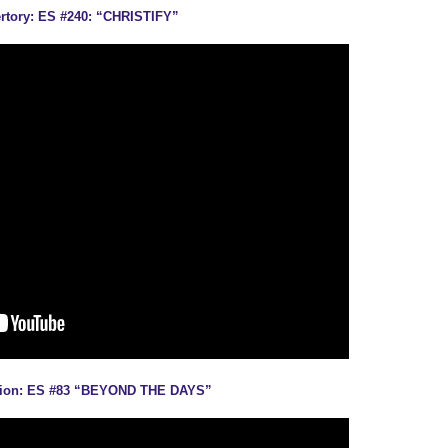
ertory: ES #240: “CHRISTIFY”
ion: ES #83 “BEYOND THE DAYS”