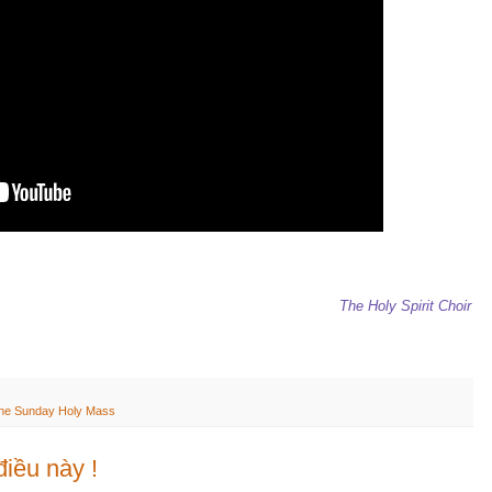
The Holy Spirit Choir
he Sunday Holy Mass
iều này !