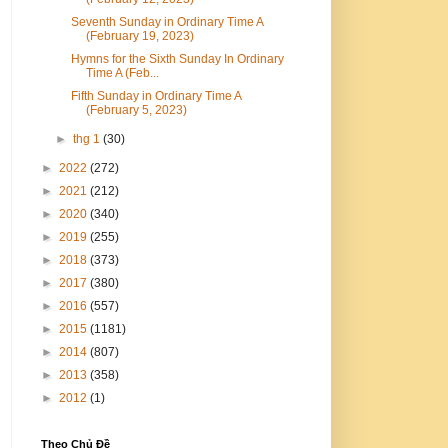
Seventh Sunday in Ordinary Time A
(February 19, 2023)
Hymns for the Sixth Sunday In Ordinary
Time A (Feb...
Fifth Sunday in Ordinary Time A
(February 5, 2023)
►
thg 1
(30)
►
2022
(272)
►
2021
(212)
►
2020
(340)
►
2019
(255)
►
2018
(373)
►
2017
(380)
►
2016
(557)
►
2015
(1181)
►
2014
(807)
►
2013
(358)
►
2012
(1)
Theo Chủ Đề