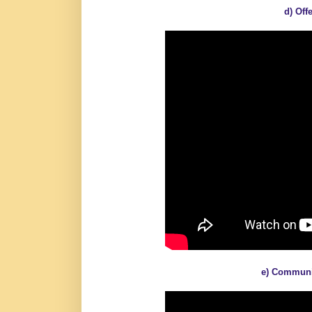
d) Off
e) Commun