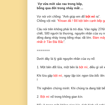
Vợ vừa mới xào rau trong bếp,
bỗng qua đời trong nháy mắt ...
Vợ nói với chồng: “Anh giúp em đổ
bột mì
ra”.
Chồng vội nói: “
Khoan đã ! Đổ bột bên cạnh bếp 
Câu nói trên không phải là trò đùa. Vào ngày 27/6
chết, 500 người bị thương, nguyên nhân của vụ n
đông đang nhảy trong tiếng nhạc rất lớn.
Đám mây
nhất ở Tân Đài Bắc
”.
=======
Dưới đây là lý giải nguyên nhân của vụ nổ:
1. Một bên đốt lửa, một bên là
bột mì
, điều gì sẽ 
Khi lửa gặp
bột mì
,
ngay lập tức ngọn lửa bốc lên
!
Thí nghiệm chứng minh: Khi chúng ta đang bật b
2.
Bột mì
nổ trong không gian kín.