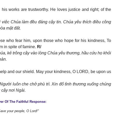
his works are trustworthy. He loves justice and right; of the
i việc Chúa làm đều đáng cậy tin. Chúa yêu thích điều công
òa mặt đất.
se who fear him, upon those who hope for his kindness, To
m in spite of famine.
R/
úa, kẻ trông cậy vào lòng Chúa yêu thương, hầu cứu họ khỏi
hàn.
 help and our shield. May your kindness, O LORD, be upon us
Người luôn che chở phù trì. Xin đổ tình thương xuống chúng
 cậy nơi Ngài.
yer Of The Faithful Response:
ave your people, O Lord!"