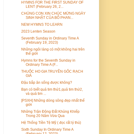
HYMNS FOR THE FIRST SUNDAY OF
LENT (February 26, 2...
CHÚNG CON XIN CHÚC MỪNG NGÀY
SINH NHẬT CỦA BỐ PHAN...
NEW HYMNS TO LEARN
2023 Lenten Season
Seventh Sunday in Ordinary Time A
(February 19, 2023)
Những ngôi làng có một không hai trên
thế giới
Hymns for the Seventh Sunday in
Ordinary Time A (F...
THUỐC HO GIA TRUYỀN GỐC RẠCH
GIÁ
Đậu bắp ăn sống được không?
Bạn có biết quả tim thứ1,quả tim thứ2,
và quả tim ...
[PSXH] Những dòng sông đẹp nhất thế
giới
Những Trận Động Đất Khủng Khiếp
Trong 20 Năm Vừa Qua
Hệ Thống Tiền Tệ Mỹ ( đọc rất lý thú)
Sixth Sunday In Ordinary Time A
(February 12, 2023)