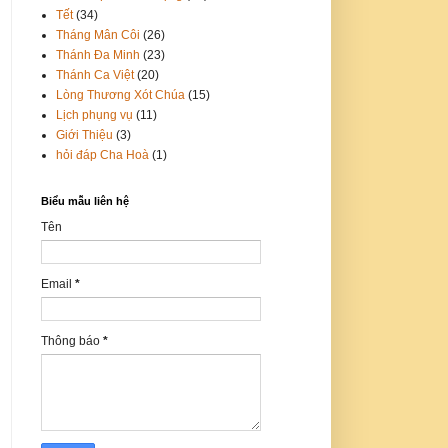
Tết
(34)
Tháng Mân Côi
(26)
Thánh Đa Minh
(23)
Thánh Ca Việt
(20)
Lòng Thương Xót Chúa
(15)
Lịch phụng vụ
(11)
Giới Thiệu
(3)
hỏi đáp Cha Hoà
(1)
Biểu mẫu liên hệ
Tên
Email
*
Thông báo
*