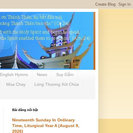
English Hymns
News
Suy Gẫm
Mùa Chay
Lòng Thương Xót Chúa
Bài đăng nổi bật
Nineteenth Sunday In Ordinary
Time, Liturgical Year A (August 9,
2026)