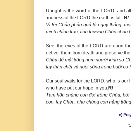
Upright is the word of the LORD, and all 
indness of the LORD the earth is full.
R/
Vì lời Chúa phán quả là ngay thẳng, mọ
minh chính trực, tình thương Chúa chan h
See, the eyes of the LORD are upon tho
deliver them from death and preserve the
Chúa để mắt trông nom người kính sợ Ch
tay thần chết và nuôi sống trong buổi cơ 
Our soul waits for the LORD, who is our
R/
who have put our hope in you.
Tâm hồn chúng con đợi trông Chúa, bởi 
con, lạy Chúa, như chúng con hằng trông
c) Pra
"S