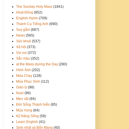
The Sunday Holy Mass
(1841)
Hoạt Động
(852)
English Hymn
(709)
Thánh Ca Tiếng Anh
(690)
Suy gẫm
(687)
News
(565)
Sức khoẻ
(537)
Xã hội
(373)
Vui vui
(372)
Sắc màu
(352)
at the Mass during the Day
(280)
Hình Ảnh
(202)
Mùa Chay
(128)
Mùa Phục Sinh
(112)
Giáo lý
(98)
Noel
(96)
Mẹo vặt
(94)
Đời Sống Thánh hiến
(85)
Mùa Vọng
(64)
Kỹ Năng Sống
(58)
Learn English
(41)
Sinh nhật và Bổn Mạng
(40)