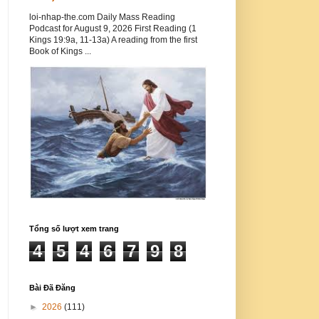
loi-nhap-the.com Daily Mass Reading
Podcast for August 9, 2026 First Reading (1
Kings 19:9a, 11-13a) A reading from the first
Book of Kings ...
Tổng số lượt xem trang
4
5
4
6
7
9
8
Bài Đã Đăng
►
2026
(111)