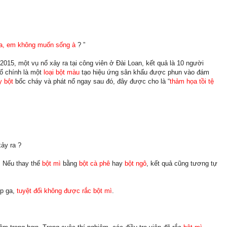
ga, em không muốn sống à
? ”
/2015, một vụ nổ xảy ra tại công viên ở Đài Loan, kết quả là 10 người
ổ chính là một
loại bột màu
tạo hiệu ứng sân khấu được phun vào đám
 bột
bốc cháy và phát nổ ngay sau đó, đây được cho là “
thảm họa tồi tệ
xảy ra ?
. Nếu thay thế
bột mì
bằng
bột cà phê
hay
bột ngô
, kết quả cũng tương tự
ếp ga,
tuyệt đối không được rắc bột mì
.