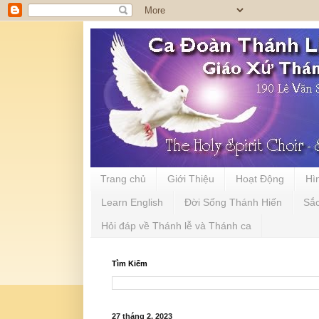
Trang chủ
Giới Thiệu
Hoạt Động
Hì
Learn English
Đời Sống Thánh Hiến
Sắ
Hỏi đáp về Thánh lễ và Thánh ca
Tìm Kiếm
27 tháng 2, 2023