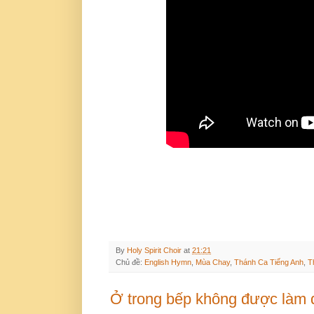
By
Holy Spirit Choir
at
21:21
Chủ đề:
English Hymn
,
Mùa Chay
,
Thánh Ca Tiếng Anh
,
T
Ở trong bếp không được làm đ