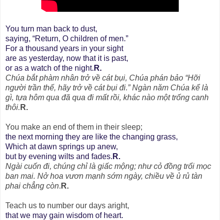
You turn man back to dust,
saying, “Return, O children of men.”
For a thousand years in your sight
are as yesterday, now that it is past,
or as a watch of the night.
R.
Chúa bắt phàm nhân trở về cát bụi, Chúa phán bảo “Hỡi
người trần thế, hãy trở về cát bụi đi.” Ngàn năm Chúa kể là
gì, tựa hôm qua đã qua đi mất rồi, khác nào một trống canh
thôi.
R.
You make an end of them in their sleep;
the next morning they are like the changing grass,
Which at dawn springs up anew,
but by evening wilts and fades.
R.
Ngài cuốn đi, chúng chỉ là giấc mộng; như cỏ đồng trổi mọc
ban mai. Nở hoa vươn mạnh sớm ngày, chiều về ủ rủ tàn
phai chẳng còn
.
R.
Teach us to number our days aright,
that we may gain wisdom of heart.