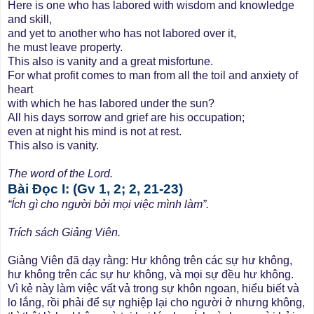
Here is one who has labored with wisdom and knowledge
and skill,
and yet to another who has not labored over it,
he must leave property.
This also is vanity and a great misfortune.
For what profit comes to man from all the toil and anxiety of
heart
with which he has labored under the sun?
All his days sorrow and grief are his occupation;
even at night his mind is not at rest.
This also is vanity.
The word of the Lord.
Bài Ðọc I: (Gv 1, 2; 2, 21-23)
“Ích gì cho người bởi mọi việc mình làm”.
Trích sách Giảng Viên.
Giảng Viên đã dạy rằng: Hư không trên các sự hư không,
hư không trên các sự hư không, và mọi sự đều hư không.
Vì kẻ này làm việc vất vả trong sự khôn ngoan, hiểu biết và
lo lắng, rồi phải để sự nghiệp lại cho người ở nhưng không,