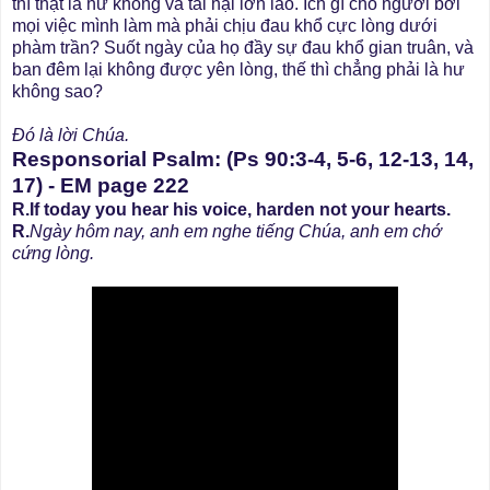
thì thật là hư không và tai hại lớn lao. Ích gì cho người bởi
mọi việc mình làm mà phải chịu đau khổ cực lòng dưới
phàm trần? Suốt ngày của họ đầy sự đau khổ gian truân, và
ban đêm lại không được yên lòng, thế thì chẳng phải là hư
không sao?
Ðó là lời Chúa.
Responsorial Psalm: (Ps 90:3-4, 5-6, 12-13, 14,
17) - EM page 222
R.If today you hear his voice, harden not your hearts.
R.
Ngày hôm nay, anh em nghe tiếng Chúa, anh em chớ
cứng lòng.