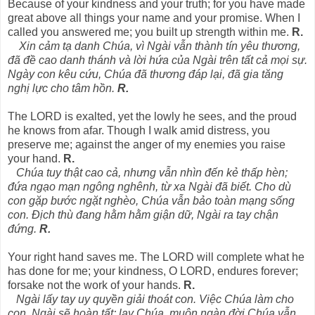
Because of your kindness and your truth; for you have made
great above all things your name and your promise. When I
called you answered me; you built up strength within me.
R.
Xin cảm tạ danh Chúa, vì Ngài vẫn thành tín yêu thương,
đã đề cao danh thánh và lời hứa của Ngài trên tất cả mọi sự.
Ngày con kêu cứu, Chúa đã thương đáp lại, đã gia tăng
nghị lực cho tâm hồn.
R.
The LORD is exalted, yet the lowly he sees, and the proud
he knows from afar. Though I walk amid distress, you
preserve me; against the anger of my enemies you raise
your hand.
R.
Chúa tuy thật cao cả, nhưng vẫn nhìn đến kẻ thấp hèn;
đứa ngạo mạn ngông nghênh, từ xa Ngài đã biết. Cho dù
con gặp bước ngặt nghèo, Chúa vẫn bảo toàn mạng sống
con. Địch thù đang hằm hằm giận dữ, Ngài ra tay chận
đứng.
R.
Your right hand saves me. The LORD will complete what he
has done for me; your kindness, O LORD, endures forever;
forsake not the work of your hands.
R.
Ngài lấy tay uy quyền giải thoát con. Việc Chúa làm cho
con, Ngài sẽ hoàn tất; lạy Chúa, muôn ngàn đời Chúa vẫn