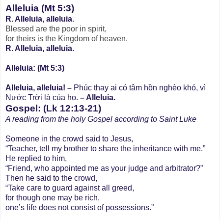
Alleluia (Mt 5:3)
R. Alleluia, alleluia.
Blessed are the poor in spirit,
for theirs is the Kingdom of heaven.
R. Alleluia, alleluia.
Alleluia: (Mt 5:3)
Alleluia, alleluia! –
Phúc thay ai có tâm hồn nghèo khó, vì
Nước Trời là của họ.
– Alleluia.
Gospel: (Lk 12:13-21)
A reading from the holy Gospel according to Saint Luke
Someone in the crowd said to Jesus,
“Teacher, tell my brother to share the inheritance with me.”
He replied to him,
“Friend, who appointed me as your judge and arbitrator?”
Then he said to the crowd,
“Take care to guard against all greed,
for though one may be rich,
one’s life does not consist of possessions.”