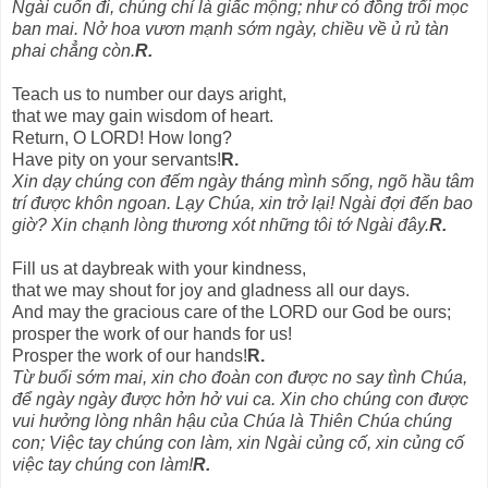
Ngài cuốn đi, chúng chỉ là giấc mộng; như cỏ đồng trổi mọc
ban mai. Nở hoa vươn mạnh sớm ngày, chiều về ủ rủ tàn
phai chẳng còn.
R.
Teach us to number our days aright,
that we may gain wisdom of heart.
Return, O LORD! How long?
Have pity on your servants!
R.
Xin dạy chúng con đếm ngày tháng mình sống, ngõ hầu tâm
trí được khôn ngoan. Lạy Chúa, xin trở lại! Ngài đợi đến bao
giờ? Xin chạnh lòng thương xót những tôi tớ Ngài đây.
R.
Fill us at daybreak with your kindness,
that we may shout for joy and gladness all our days.
And may the gracious care of the LORD our God be ours;
prosper the work of our hands for us!
Prosper the work of our hands!
R.
Từ buổi sớm mai, xin cho đoàn con được no say tình Chúa,
để ngày ngày được hởn hở vui ca. Xin cho chúng con được
vui hưởng lòng nhân hậu của Chúa là Thiên Chúa chúng
con; Việc tay chúng con làm, xin Ngài củng cố, xin củng cố
việc tay chúng con làm!
R.