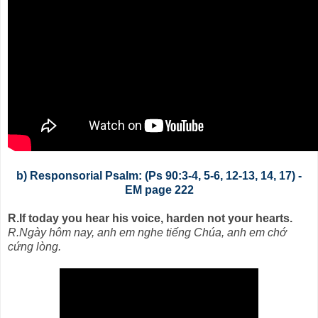
b) Responsorial Psalm: (Ps 90:3-4, 5-6, 12-13, 14, 17) -
EM page 222
R.If today you hear his voice, harden not your hearts.
R.Ngày hôm nay, anh em nghe tiếng Chúa, anh em chớ
cứng lòng.