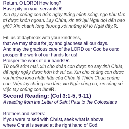
Return, O LORD! How long?
Have pity on your servants!
R.
Xin dạy chúng con đếm ngày tháng mình sống, ngõ hầu tâm
trí được khôn ngoan. Lạy Chúa, xin trở lại! Ngài đợi đến bao
giờ? Xin chạnh lòng thương xót những tôi tớ Ngài đây.
R.
Fill us at daybreak with your kindness,
that we may shout for joy and gladness all our days.
And may the gracious care of the LORD our God be ours;
prosper the work of our hands for us!
Prosper the work of our hands!
R.
Từ buổi sớm mai, xin cho đoàn con được no say tình Chúa,
để ngày ngày được hởn hở vui ca. Xin cho chúng con được
vui hưởng lòng nhân hậu của Chúa là Thiên Chúa chúng
con; Việc tay chúng con làm, xin Ngài củng cố, xin củng cố
việc tay chúng con làm!
R.
Second Reading: (Col 3:1-5, 9-11)
A reading from the Letter of Saint Paul to the Colossians
Brothers and sisters:
If you were raised with Christ, seek what is above,
where Christ is seated at the right hand of God.