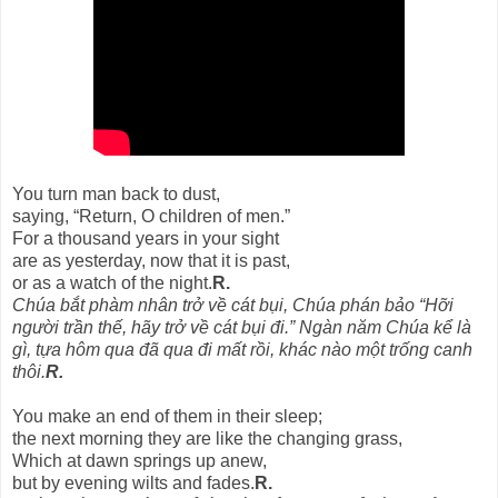
You turn man back to dust,
saying, “Return, O children of men.”
For a thousand years in your sight
are as yesterday, now that it is past,
or as a watch of the night.
R.
Chúa bắt phàm nhân trở về cát bụi, Chúa phán bảo “Hỡi
người trần thế, hãy trở về cát bụi đi.” Ngàn năm Chúa kể là
gì, tựa hôm qua đã qua đi mất rồi, khác nào một trống canh
thôi.
R.
You make an end of them in their sleep;
the next morning they are like the changing grass,
Which at dawn springs up anew,
but by evening wilts and fades.
R.