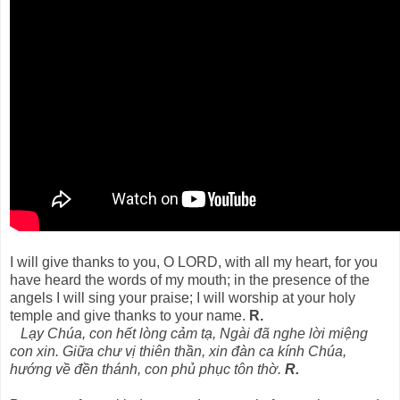
I will give thanks to you, O LORD, with all my heart, for you
have heard the words of my mouth; in the presence of the
angels I will sing your praise; I will worship at your holy
temple and give thanks to your name.
R.
Lạy Chúa, con hết lòng cảm tạ, Ngài đã nghe lời miệng
con xin. Giữa chư vị thiên thần, xin đàn ca kính Chúa,
hướng về đền thánh, con phủ phục tôn thờ.
R.