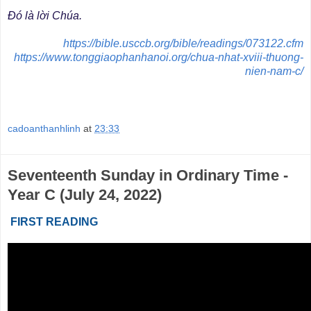
Ðó là lời Chúa.
https://bible.usccb.org/bible/readings/073122.cfm
https://www.tonggiaophanhanoi.org/chua-nhat-xviii-thuong-
nien-nam-c/
cadoanthanhlinh
at
23:33
Seventeenth Sunday in Ordinary Time -
Year C (July 24, 2022)
FIRST READING