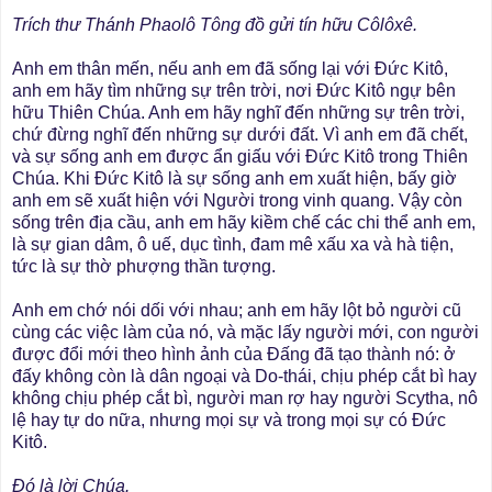
Trích thư Thánh Phaolô Tông đồ gửi tín hữu Côlôxê.
Anh em thân mến, nếu anh em đã sống lại với Ðức Kitô,
anh em hãy tìm những sự trên trời, nơi Ðức Kitô ngự bên
hữu Thiên Chúa. Anh em hãy nghĩ đến những sự trên trời,
chứ đừng nghĩ đến những sự dưới đất. Vì anh em đã chết,
và sự sống anh em được ẩn giấu với Ðức Kitô trong Thiên
Chúa. Khi Ðức Kitô là sự sống anh em xuất hiện, bấy giờ
anh em sẽ xuất hiện với Người trong vinh quang. Vậy còn
sống trên địa cầu, anh em hãy kiềm chế các chi thể anh em,
là sự gian dâm, ô uế, dục tình, đam mê xấu xa và hà tiện,
tức là sự thờ phượng thần tượng.
Anh em chớ nói dối với nhau; anh em hãy lột bỏ người cũ
cùng các việc làm của nó, và mặc lấy người mới, con người
được đổi mới theo hình ảnh của Ðấng đã tạo thành nó: ở
đấy không còn là dân ngoại và Do-thái, chịu phép cắt bì hay
không chịu phép cắt bì, người man rợ hay người Scytha, nô
lệ hay tự do nữa, nhưng mọi sự và trong mọi sự có Ðức
Kitô.
Ðó là lời Chúa.