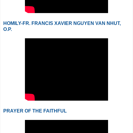
HOMILY-FR. FRANCIS XAVIER NGUYEN VAN NHUT,
O.P.
PRAYER OF THE FAITHFUL