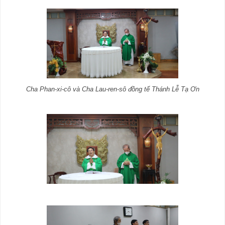
Cha Phan-xi-cô và Cha Lau-ren-sô đồng tế Thánh Lễ Tạ Ơn