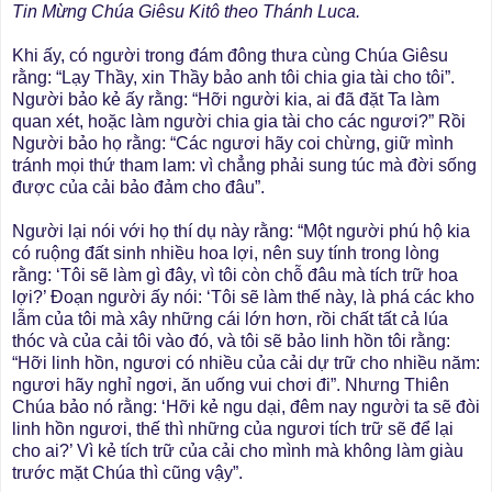
Tin Mừng Chúa Giêsu Kitô theo Thánh Luca.
Khi ấy, có người trong đám đông thưa cùng Chúa Giêsu
rằng: “Lạy Thầy, xin Thầy bảo anh tôi chia gia tài cho tôi”.
Người bảo kẻ ấy rằng: “Hỡi người kia, ai đã đặt Ta làm
quan xét, hoặc làm người chia gia tài cho các ngươi?” Rồi
Người bảo họ rằng: “Các ngươi hãy coi chừng, giữ mình
tránh mọi thứ tham lam: vì chẳng phải sung túc mà đời sống
được của cải bảo đảm cho đâu”.
Người lại nói với họ thí dụ này rằng: “Một người phú hộ kia
có ruộng đất sinh nhiều hoa lợi, nên suy tính trong lòng
rằng: ‘Tôi sẽ làm gì đây, vì tôi còn chỗ đâu mà tích trữ hoa
lợi?’ Ðoạn người ấy nói: ‘Tôi sẽ làm thế này, là phá các kho
lẫm của tôi mà xây những cái lớn hơn, rồi chất tất cả lúa
thóc và của cải tôi vào đó, và tôi sẽ bảo linh hồn tôi rằng:
“Hỡi linh hồn, ngươi có nhiều của cải dự trữ cho nhiều năm:
ngươi hãy nghỉ ngơi, ăn uống vui chơi đi”. Nhưng Thiên
Chúa bảo nó rằng: ‘Hỡi kẻ ngu dại, đêm nay người ta sẽ đòi
linh hồn ngươi, thế thì những của ngươi tích trữ sẽ để lại
cho ai?’ Vì kẻ tích trữ của cải cho mình mà không làm giàu
trước mặt Chúa thì cũng vậy”.