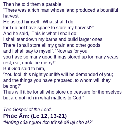
Then he told them a parable.
“There was a rich man whose land produced a bountiful
harvest.
He asked himself, ‘What shall I do,
for I do not have space to store my harvest?’
And he said, ‘This is what I shall do:
I shall tear down my barns and build larger ones.
There I shall store all my grain and other goods
and I shall say to myself, “Now as for you,
you have so many good things stored up for many years,
rest, eat, drink, be merry!”’
But God said to him,
‘You fool, this night your life will be demanded of you;
and the things you have prepared, to whom will they
belong?’
Thus will it be for all who store up treasure for themselves
but are not rich in what matters to God.”
The Gospel of the Lord.
Phúc Âm: (Lc 12, 13-21)
“Những của ngươi tích trữ sẽ để lại cho ai?”