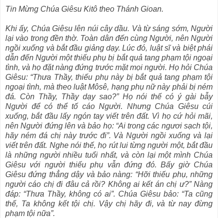
Tin Mừng Chúa Giêsu Kitô theo Thánh Gioan.
Khi ấy, Chúa Giêsu lên núi cây dầu. Và từ sáng sớm, Người
lại vào trong đền thờ. Toàn dân đến cùng Người, nên Người
ngồi xuống và bắt đầu giảng dạy. Lúc đó, luật sĩ và biệt phái
dẫn đến Người một thiếu phụ bị bắt quả tang phạm tội ngoại
tình, và họ đặt nàng đứng trước mặt mọi người. Họ hỏi Chúa
Giêsu: “Thưa Thầy, thiếu phụ này bị bắt quả tang phạm tội
ngoại tình, mà theo luật Môsê, hạng phụ nữ này phải bị ném
đá. Còn Thầy, Thầy dạy sao?” Họ nói thế có ý gài bẫy
Người để có thể tố cáo Người. Nhưng Chúa Giêsu cúi
xuống, bắt đầu lấy ngón tay viết trên đất. Vì họ cứ hỏi mãi,
nên Người đứng lên và bảo họ: “Ai trong các ngươi sạch tội,
hãy ném đá chị này trước đi”. Và Người ngồi xuống và lại
viết trên đất. Nghe nói thế, họ rút lui từng người một, bắt đầu
là những người nhiều tuổi nhất, và còn lại một mình Chúa
Giêsu với người thiếu phụ vẫn đứng đó. Bấy giờ Chúa
Giêsu đứng thẳng dậy và bảo nàng: “Hỡi thiếu phụ, những
người cáo chị đi đâu cả rồi? Không ai kết án chị ư?” Nàng
đáp: “Thưa Thầy, không có ai”. Chúa Giêsu bảo: “Ta cũng
thế, Ta không kết tội chị. Vậy chị hãy đi, và từ nay đừng
phạm tội nữa”.