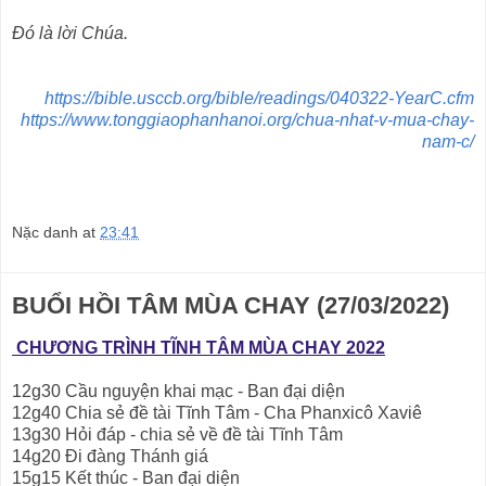
Ðó là lời Chúa.
https://bible.usccb.org/bible/readings/040322-YearC.cfm
https://www.tonggiaophanhanoi.org/chua-nhat-v-mua-chay-
nam-c/
Nặc danh
at
23:41
BUỔI HỒI TÂM MÙA CHAY (27/03/2022)
CHƯƠNG TRÌNH TĨNH TÂM MÙA CHAY 2022
12g30 Cầu nguyện khai mạc - Ban đại diện
12g40 Chia sẻ đề tài Tĩnh Tâm - Cha Phanxicô Xaviê
13g30 Hỏi đáp - chia sẻ về đề tài Tĩnh Tâm
14g20 Đi đàng Thánh giá
15g15 Kết thúc - Ban đại diện