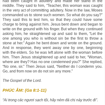
had been caught in adultery and made her stand in the
middle. They said to him, “Teacher, this woman was caught
in the very act of committing adultery. Now in the law, Moses
commanded us to stone such women. So what do you say?”
They said this to test him, so that they could have some
charge to bring against him. Jesus bent down and began to
write on the ground with his finger. But when they continued
asking him, he straightened up and said to them, “Let the
one among you who is without sin be the first to throw a
stone at her.” Again he bent down and wrote on the ground.
And in response, they went away one by one, beginning
with the elders. So he was left alone with the woman before
him. Then Jesus straightened up and said to her, “Woman,
where are they? Has no one condemned you?” She replied,
“No one, sir.” Then Jesus said, “Neither do I condemn you.
Go, and from now on do not sin any more.”
The Gospel of the Lord.
PHÚC ÂM: (Ga 8:1-11)
“Ai trong các ngươi sạch tội, hãy ném đá chị này trước đi”.