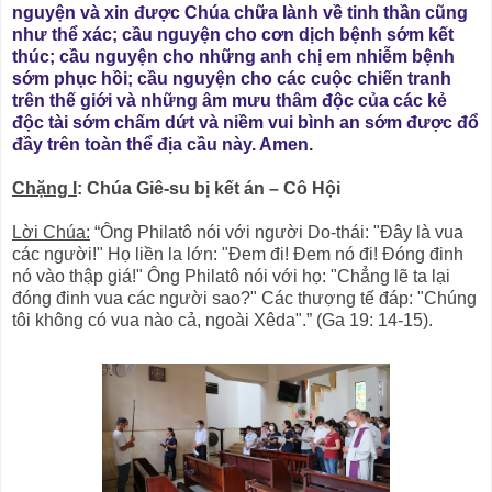
nguyện và xin được Chúa chữa lành về tinh thần cũng
như thể xác; cầu nguyện cho cơn dịch bệnh sớm kết
thúc; cầu nguyện cho những anh chị em nhiễm bệnh
sớm phục hồi; cầu nguyện cho các cuộc chiến tranh
trên thế giới và những âm mưu thâm độc của các kẻ
độc tài sớm chấm dứt và niềm vui bình an sớm được đổ
đầy trên toàn thể địa cầu này. Amen.
Chặng I
: Chúa Giê-su bị kết án – Cô Hội
Lời Chúa:
“Ông Philatô nói với người Do-thái: "Ðây là vua
các người!" Họ liền la lớn: "Ðem đi! Ðem nó đi! Ðóng đinh
nó vào thập giá!" Ông Philatô nói với họ: "Chẳng lẽ ta lại
đóng đinh vua các người sao?" Các thượng tế đáp: "Chúng
tôi không có vua nào cả, ngoài Xêda".” (Ga 19: 14-15).