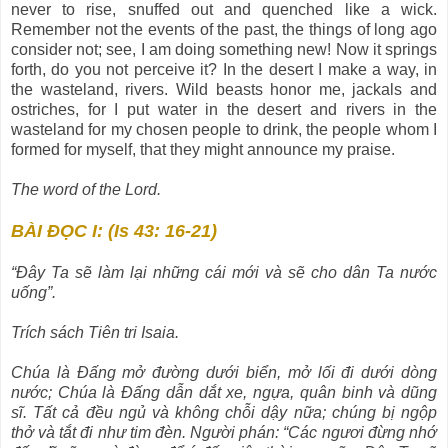
never to rise, snuffed out and quenched like a wick.
Remember not the events of the past, the things of long ago
consider not; see, I am doing something new! Now it springs
forth, do you not perceive it? In the desert I make a way, in
the wasteland, rivers. Wild beasts honor me, jackals and
ostriches, for I put water in the desert and rivers in the
wasteland for my chosen people to drink, the people whom I
formed for myself, that they might announce my praise.
The word of the Lord.
BÀI ĐỌC I: (Is 43: 16-21)
“Ðây Ta sẽ làm lại những cái mới và sẽ cho dân Ta nước
uống”.
Trích sách Tiên tri Isaia.
Chúa là Ðấng mở đường dưới biển, mở lối đi dưới dòng
nước; Chúa là Ðấng dẫn dắt xe, ngựa, quân binh và dũng
sĩ. Tất cả đều ngủ và không chỗi dậy nữa; chúng bị ngộp
thở và tắt đi như tim đèn. Người phán: “Các ngươi đừng nhớ