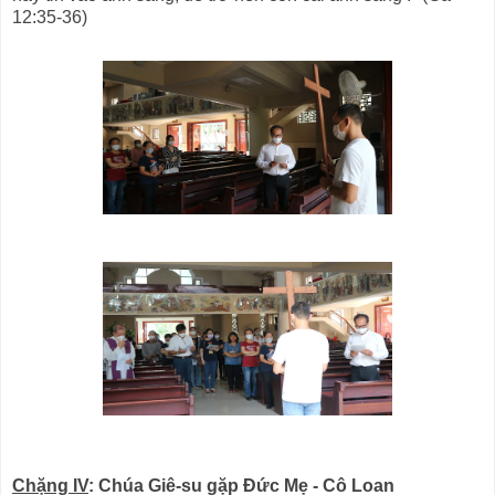
12:35-36)
Chặng IV
: Chúa Giê-su gặp Đức Mẹ - Cô Loan