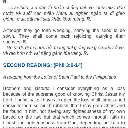
R.
Lạy Chúa, xin dẫn tù nhân chúng con về, như mưa dẫn
nước về suối cạn miền Nam. Ai nghẹn ngào ra đi gieo
giống, mùa gặt mai sau khấp khởi mừng.
R.
Although they go forth weeping, carrying the seed to be
sown, They shall come back rejoicing, carrying their
sheaves.
R.
Họ ra đi, đi mà nức nở, mang hạt giống vãi gieo; lúc trở về,
về reo hớn hở, vai nặng gánh lúa vàng.
R.
SECOND READING: (Phil 3:8-14)
A reading from the Letter of Saint Paul to the Philippians
Brothers and sisters: I consider everything as a loss
because of the supreme good of knowing Christ Jesus my
Lord. For his sake I have accepted the loss of all things and I
consider them so much rubbish, that I may gain Christ and
be found in him, not having any righteousness of my own
based on the law but that which comes through faith in
Christ, the righteousness from God, depending on faith to