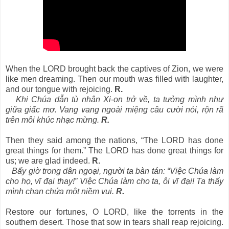
When the LORD brought back the captives of Zion, we were
like men dreaming. Then our mouth was filled with laughter,
and our tongue with rejoicing.
R.
Khi Chúa dẫn tù nhân Xi-on trở về, ta tưởng mình như
giữa giấc mơ. Vang vang ngoài miệng câu cười nói, rộn rã
trên môi khúc nhạc mừng.
R.
Then they said among the nations, “The LORD has done
great things for them.” The LORD has done great things for
us; we are glad indeed.
R.
Bấy giờ trong dân ngoại, người ta bàn tán: “Việc Chúa làm
cho họ, vĩ đại thay!” Việc Chúa làm cho ta, ôi vĩ đại! Ta thấy
mình chan chứa một niềm vui.
R.
Restore our fortunes, O LORD, like the torrents in the
southern desert. Those that sow in tears shall reap rejoicing.