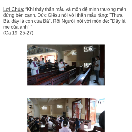
Lời Chúa:
“Khi thấy thân mẫu và môn đệ mình thương mến
đứng bên cạnh, Ðức Giêsu nói với thân mẫu rằng: "Thưa
Bà, đây là con của Bà". Rồi Người nói với môn đệ: "Ðây là
mẹ của anh".”
(Ga 19: 25-27)