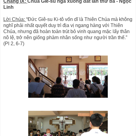
Chặng IX:
Chúa Giê-su ngã xuống đất lần thứ ba - Ngọc
Linh
Lời Chúa:
“Đức Giê-su Ki-tô vốn dĩ là Thiên Chúa mà không
nghĩ phải nhất quyết duy trì địa vị ngang hàng với Thiên
Chúa, nhưng đã hoàn toàn trút bỏ vinh quang mặc lấy thân
nô lệ, trở nên giống phàm nhân sống như người trần thế.”
(Pl 2, 6-7)