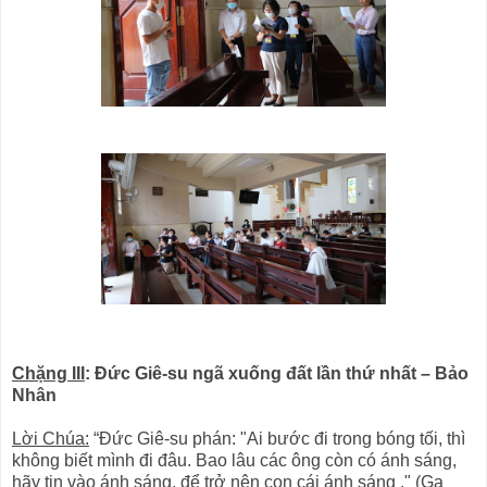
Chặng III
: Đức Giê-su ngã xuống đất lần thứ nhất – Bảo
Nhân
Lời Chúa:
“Đức Giê-su phán: "Ai bước đi trong bóng tối, thì
không biết mình đi đâu. Bao lâu các ông còn có ánh sáng,
hãy tin vào ánh sáng, để trở nên con cái ánh sáng ." (Ga