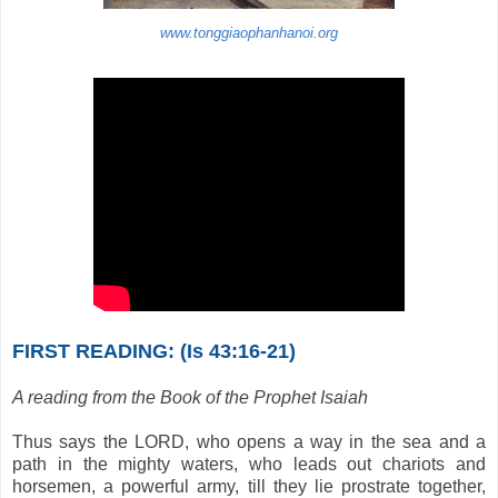
www.tonggiaophanhanoi.org
FIRST READING: (Is 43:16-21)
A reading from the Book of the Prophet Isaiah
Thus says the LORD, who opens a way in the sea and a
path in the mighty waters, who leads out chariots and
horsemen, a powerful army, till they lie prostrate together,