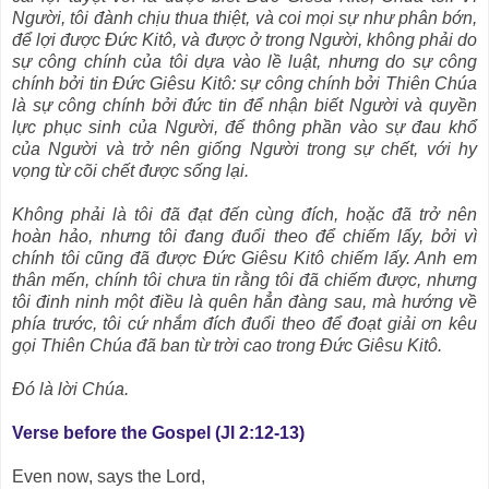
Người, tôi đành chịu thua thiệt, và coi mọi sự như phân bớn,
để lợi được Ðức Kitô, và được ở trong Người, không phải do
sự công chính của tôi dựa vào lề luật, nhưng do sự công
chính bởi tin Ðức Giêsu Kitô: sự công chính bởi Thiên Chúa
là sự công chính bởi đức tin để nhận biết Người và quyền
lực phục sinh của Người, để thông phần vào sự đau khổ
của Người và trở nên giống Người trong sự chết, với hy
vọng từ cõi chết được sống lại.
Không phải là tôi đã đạt đến cùng đích, hoặc đã trở nên
hoàn hảo, nhưng tôi đang đuổi theo để chiếm lấy, bởi vì
chính tôi cũng đã được Ðức Giêsu Kitô chiếm lấy. Anh em
thân mến, chính tôi chưa tin rằng tôi đã chiếm được, nhưng
tôi đinh ninh một điều là quên hẳn đàng sau, mà hướng về
phía trước, tôi cứ nhắm đích đuổi theo để đoạt giải ơn kêu
gọi Thiên Chúa đã ban từ trời cao trong Ðức Giêsu Kitô.
Ðó là lời Chúa.
Verse before the Gospel (Jl 2:12-13)
Even now, says the Lord,