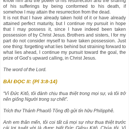
know him and the power of his resurrection and the sharing
of his sufferings by being conformed to his death, if
somehow I may attain the resurrection from the dead.
It is not that I have already taken hold of it or have already
attained perfect maturity, but I continue my pursuit in hope
that I may possess it, since I have indeed been taken
possession of by Christ Jesus. Brothers and sisters, I for my
part do not consider myself to have taken possession. Just
one thing: forgetting what lies behind but straining forward to
what lies ahead, I continue my pursuit toward the goal, the
prize of God’s upward calling, in Christ Jesus.
The word of the Lord.
BÀI ĐỌC II: (Pl 3:8-14)
“Vì Ðức Kitô, tôi đành chịu thua thiệt trong mọi sự, và tôi trở
nên giống Người trong sự chết”.
Trích thư Thánh Phaolô Tông đồ gửi tín hữu Philipphê.
Anh em thân mến, tôi coi tất cả mọi sự như thua thiệt trước
cái lợi tuyệt vời là được biết Ðức Giêsu Kitô, Chúa tôi. Vì