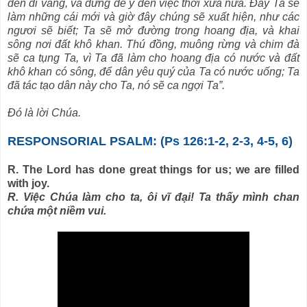
đến dĩ vãng, và đừng để ý đến việc thời xưa nữa. Ðây Ta sẽ
làm những cái mới và giờ đây chúng sẽ xuất hiện, như các
ngươi sẽ biết; Ta sẽ mở đường trong hoang địa, và khai
sông nơi đất khô khan. Thú đồng, muông rừng và chim đà
sẽ ca tụng Ta, vì Ta đã làm cho hoang địa có nước và đất
khô khan có sông, để dân yêu quý của Ta có nước uống; Ta
đã tác tạo dân này cho Ta, nó sẽ ca ngợi Ta”.
Ðó là lời Chúa.
RESPONSORIAL PSALM: (Ps 126:1-2, 2-3, 4-5, 6)
R. The Lord has done great things for us; we are filled
with joy.
R. Việc Chúa làm cho ta, ôi vĩ đại! Ta thấy mình chan
chứa một niềm vui.