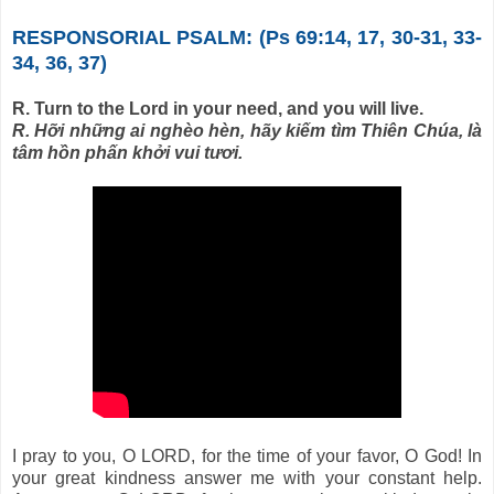
RESPONSORIAL PSALM: (Ps 69:14, 17, 30-31, 33-
34, 36, 37)
R. Turn to the Lord in your need, and you will live.
R. Hỡi những ai nghèo hèn, hãy kiếm tìm Thiên Chúa, là
tâm hồn phấn khởi vui tươi.
I pray to you, O LORD, for the time of your favor, O God! In
your great kindness answer me with your constant help.