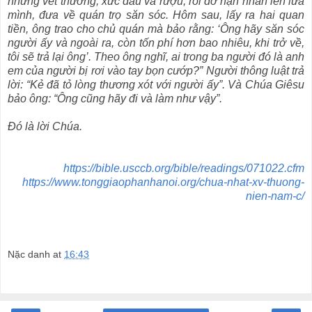
những vết thương, xức dầu và rượu, rồi đỡ nạn nhân lên lừa
mình, đưa về quán trọ săn sóc. Hôm sau, lấy ra hai quan
tiền, ông trao cho chủ quán mà bảo rằng: ‘Ông hãy săn sóc
người ấy và ngoài ra, còn tốn phí hơn bao nhiêu, khi trở về,
tôi sẽ trả lại ông’. Theo ông nghĩ, ai trong ba người đó là anh
em của người bị rơi vào tay bọn cướp?” Người thông luật trả
lời: “Kẻ đã tỏ lòng thương xót với người ấy”. Và Chúa Giêsu
bảo ông: “Ông cũng hãy đi và làm như vậy”.
Ðó là lời Chúa.
https://bible.usccb.org/bible/readings/071022.cfm
https://www.tonggiaophanhanoi.org/chua-nhat-xv-thuong-
nien-nam-c/
Nặc danh
at
16:43