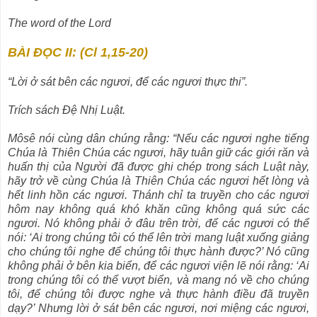
The word of the Lord
BÀI ĐỌC II: (Cl 1,15-20)
“Lời ở sát bên các ngươi, để các ngươi thực thi”.
Trích sách Ðệ Nhị Luật.
Môsê nói cùng dân chúng rằng: “Nếu các ngươi nghe tiếng
Chúa là Thiên Chúa các ngươi, hãy tuân giữ các giới răn và
huấn thị của Người đã được ghi chép trong sách Luật này,
hãy trở về cùng Chúa là Thiên Chúa các ngươi hết lòng và
hết linh hồn các ngươi. Thánh chỉ ta truyền cho các ngươi
hôm nay không quá khó khăn cũng không quá sức các
ngươi. Nó không phải ở đâu trên trời, để các ngươi có thể
nói: ‘Ai trong chúng tôi có thể lên trời mang luật xuống giảng
cho chúng tôi nghe để chúng tôi thực hành được?’ Nó cũng
không phải ở bên kia biển, để các ngươi viện lẽ nói rằng: ‘Ai
trong chúng tôi có thể vượt biển, và mang nó về cho chúng
tôi, để chúng tôi được nghe và thực hành điều đã truyền
dạy?’ Nhưng lời ở sát bên các ngươi, nơi miệng các ngươi,