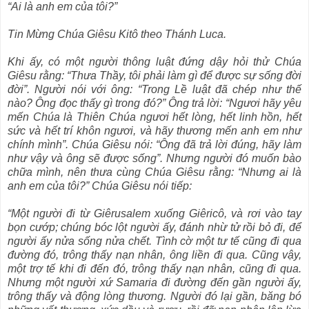
“Ai là anh em của tôi?”
Tin Mừng Chúa Giêsu Kitô theo Thánh Luca.
Khi ấy, có một người thông luật đứng dậy hỏi thử Chúa
Giêsu rằng: “Thưa Thầy, tôi phải làm gì để được sự sống đời
đời”. Người nói với ông: “Trong Lề luật đã chép như thế
nào? Ông đọc thấy gì trong đó?” Ông trả lời: “Ngươi hãy yêu
mến Chúa là Thiên Chúa ngươi hết lòng, hết linh hồn, hết
sức và hết trí khôn ngươi, và hãy thương mến anh em như
chính mình”. Chúa Giêsu nói: “Ông đã trả lời đúng, hãy làm
như vậy và ông sẽ được sống”. Nhưng người đó muốn bào
chữa mình, nên thưa cùng Chúa Giêsu rằng: “Nhưng ai là
anh em của tôi?” Chúa Giêsu nói tiếp:
“Một người đi từ Giêrusalem xuống Giêricô, và rơi vào tay
bọn cướp; chúng bóc lột người ấy, đánh nhừ tử rồi bỏ đi, để
người ấy nửa sống nửa chết. Tình cờ một tư tế cũng đi qua
đường đó, trông thấy nạn nhân, ông liền đi qua. Cũng vậy,
một trợ tế khi đi đến đó, trông thấy nạn nhân, cũng đi qua.
Nhưng một người xứ Samaria đi đường đến gần người ấy,
trông thấy và động lòng thương. Người đó lại gần, băng bó