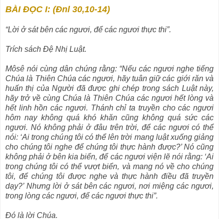
BÀI ĐỌC I: (Đnl 30,10-14)
“Lời ở sát bên các ngươi, để các ngươi thực thi”.
Trích sách Ðệ Nhị Luật.
Môsê nói cùng dân chúng rằng: “Nếu các ngươi nghe tiếng
Chúa là Thiên Chúa các ngươi, hãy tuân giữ các giới răn và
huấn thị của Người đã được ghi chép trong sách Luật này,
hãy trở về cùng Chúa là Thiên Chúa các ngươi hết lòng và
hết linh hồn các ngươi. Thánh chỉ ta truyền cho các ngươi
hôm nay không quá khó khăn cũng không quá sức các
ngươi. Nó không phải ở đâu trên trời, để các ngươi có thể
nói: ‘Ai trong chúng tôi có thể lên trời mang luật xuống giảng
cho chúng tôi nghe để chúng tôi thực hành được?’ Nó cũng
không phải ở bên kia biển, để các ngươi viện lẽ nói rằng: ‘Ai
trong chúng tôi có thể vượt biển, và mang nó về cho chúng
tôi, để chúng tôi được nghe và thực hành điều đã truyền
dạy?’ Nhưng lời ở sát bên các ngươi, nơi miệng các ngươi,
trong lòng các ngươi, để các ngươi thực thi”.
Ðó là lời Chúa.