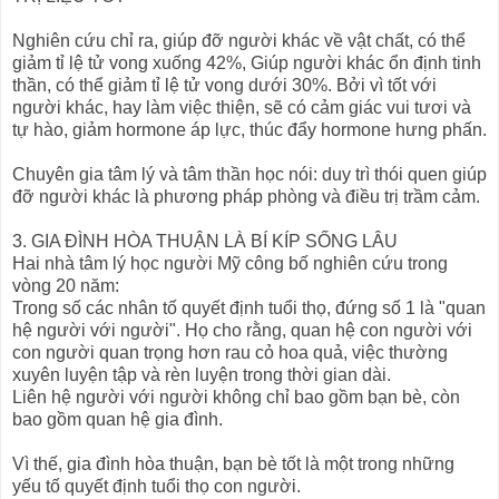
Nghiên cứu chỉ ra, giúp đỡ người khác về vật chất, có thể
giảm tỉ lệ tử vong xuống 42%, Giúp người khác ổn định tinh
thần, có thể giảm tỉ lệ tử vong dưới 30%. Bởi vì tốt với
người khác, hay làm việc thiện, sẽ có cảm giác vui tươi và
tự hào, giảm hormone áp lực, thúc đẩy hormone hưng phấn.
Chuyên gia tâm lý và tâm thần học nói: duy trì thói quen giúp
đỡ người khác là phương pháp phòng và điều trị trầm cảm.
3. GIA ĐÌNH HÒA THUẬN LÀ BÍ KÍP SỐNG LÂU
Hai nhà tâm lý học người Mỹ công bố nghiên cứu trong
vòng 20 năm:
Trong số các nhân tố quyết định tuổi thọ, đứng số 1 là "quan
hệ người với người". Họ cho rằng, quan hệ con người với
con người quan trọng hơn rau cỏ hoa quả, việc thường
xuyên luyện tập và rèn luyện trong thời gian dài.
Liên hệ người với người không chỉ bao gồm bạn bè, còn
bao gồm quan hệ gia đình.
Vì thế, gia đình hòa thuận, bạn bè tốt là một trong những
yếu tố quyết định tuổi thọ con người.