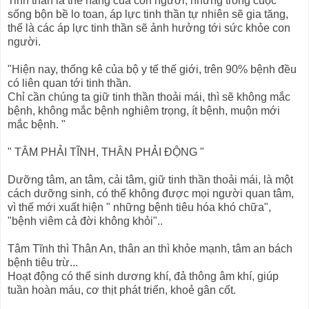
Tinh thần là thể năng của con người, nhưng trong cuộc
sống bộn bề lo toan, áp lực tinh thần tự nhiên sẽ gia tăng,
thế là các áp lực tinh thần sẽ ảnh hưởng tới sức khỏe con
người.
"Hiện nay, thống kê của bộ y tế thế giới, trên 90% bệnh đều
có liên quan tới tinh thần.
Chỉ cần chúng ta giữ tinh thần thoải mái, thì sẽ không mắc
bệnh, không mắc bệnh nghiêm trọng, ít bệnh, muộn mới
mắc bệnh. "
" TÂM PHẢI TĨNH, THÂN PHẢI ĐỘNG "
Dưỡng tâm, an tâm, cải tâm, giữ tinh thần thoải mái, là một
cách dưỡng sinh, có thể không được mọi người quan tâm,
vì thế mới xuất hiện " những bệnh tiêu hóa khó chữa",
"bệnh viêm cả đời không khỏi"..
Tâm Tĩnh thì Thân An, thân an thì khỏe mạnh, tâm an bách
bệnh tiêu trừ...
Hoạt động có thể sinh dương khí, đả thông âm khí, giúp
tuần hoàn máu, cơ thịt phát triển, khoẻ gân cốt.