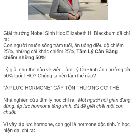
Giải thưởng Nobel Sinh Học Elizabeth H. Blackburn đã chỉ
ra:
Con người muốn sống trăm tuổi, ăn uống điều độ chiếm
25%, những cái khác chiếm 25%,
Tâm Lý Cân Bằng
chiếm những 50%
!
Lý giải như thế nào về việc Tâm Lý Ổn Định ảnh hưởng tới
50% tuổi THỌ? Chúng ta nên làm thế nào?
"ÁP LỰC HORMONE" GÂY TỔN THƯƠNG CƠ THỂ
Nhà nghiên cứu tâm lý học chỉ ra:
Một người nổi giận đùng
đùng, áp lực hormone tăng sinh, đủ để giết chết một con
chuột.
Vì vậy, áp lực hormone, còn gọi là hormone độc tính. Y học
hiện đại chỉ ra: