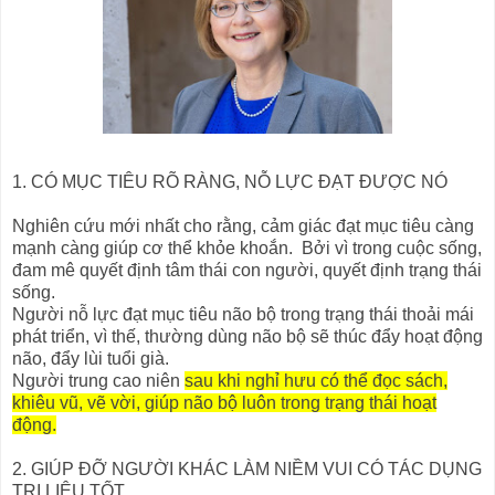
1. CÓ MỤC TIÊU RÕ RÀNG, NỖ LỰC ĐẠT ĐƯỢC NÓ
Nghiên cứu mới nhất cho rằng, cảm giác đạt mục tiêu càng
mạnh càng giúp cơ thể khỏe khoắn. Bởi vì trong cuộc sống,
đam mê quyết định tâm thái con người, quyết định trạng thái
sống.
Người nỗ lực đạt mục tiêu não bộ trong trạng thái thoải mái
phát triển, vì thế, thường dùng não bộ sẽ thúc đẩy hoạt động
não, đẩy lùi tuổi già.
Người trung cao niên
sau khi nghỉ hưu có thể đọc sách,
khiêu vũ, vẽ vời, giúp não bộ luôn trong trạng thái hoạt
động.
2. GIÚP ĐỠ NGƯỜI KHÁC LÀM NIỀM VUI CÓ TÁC DỤNG
TRỊ LIỆU TỐT