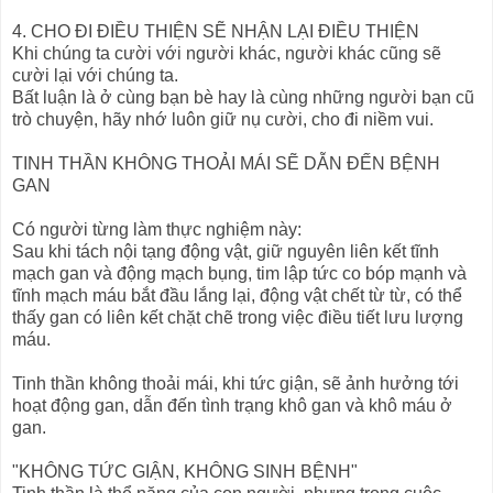
4. CHO ĐI ĐIỀU THIỆN SẼ NHẬN LẠI ĐIỀU THIỆN
Khi chúng ta cười với người khác, người khác cũng sẽ
cười lại với chúng ta.
Bất luận là ở cùng bạn bè hay là cùng những người bạn cũ
trò chuyện, hãy nhớ luôn giữ nụ cười, cho đi niềm vui.
TINH THẦN KHÔNG THOẢI MÁI SẼ DẪN ĐẾN BỆNH
GAN
Có người từng làm thực nghiệm này:
Sau khi tách nội tạng động vật, giữ nguyên liên kết tĩnh
mạch gan và động mạch bụng, tim lập tức co bóp mạnh và
tĩnh mạch máu bắt đầu lắng lại, động vật chết từ từ, có thể
thấy gan có liên kết chặt chẽ trong việc điều tiết lưu lượng
máu.
Tinh thần không thoải mái, khi tức giận, sẽ ảnh hưởng tới
hoạt động gan, dẫn đến tình trạng khô gan và khô máu ở
gan.
"KHÔNG TỨC GIẬN, KHÔNG SINH BỆNH"