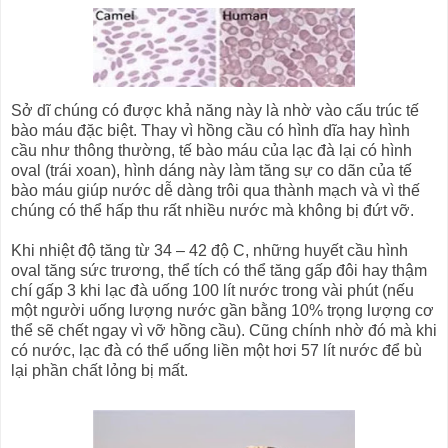
Sở dĩ chúng có được khả năng này là nhờ vào cấu trúc tế
bào máu đặc biệt. Thay vì hồng cầu có hình dĩa hay hình
cầu như thông thường, tế bào máu của lạc đà lại có hình
oval (trái xoan), hình dáng này làm tăng sự co dãn của tế
bào máu giúp nước dễ dàng trôi qua thành mạch và vì thế
chúng có thể hấp thu rất nhiều nước mà không bị đứt vỡ.
Khi nhiệt độ tăng từ 34 – 42 độ C, những huyết cầu hình
oval tăng sức trương, thể tích có thể tăng gấp đôi hay thậm
chí gấp 3 khi lạc đà uống 100 lít nước trong vài phút (nếu
một người uống lượng nước gần bằng 10% trọng lượng cơ
thể sẽ chết ngay vì vỡ hồng cầu). Cũng chính nhờ đó mà khi
có nước, lạc đà có thể uống liền một hơi 57 lít nước để bù
lại phần chất lỏng bị mất.