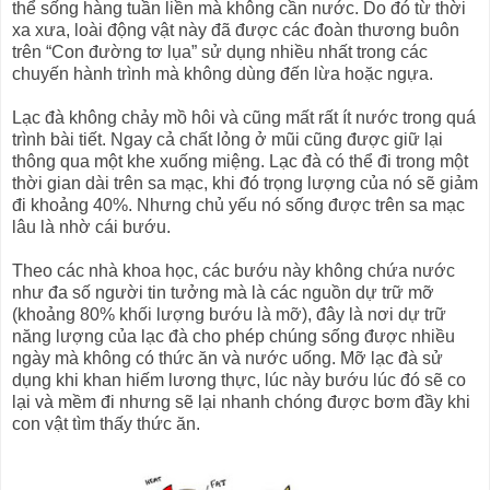
thể sống hàng tuần liền mà không cần nước. Do đó từ thời
xa xưa, loài động vật này đã được các đoàn thương buôn
trên “Con đường tơ lụa” sử dụng nhiều nhất trong các
chuyến hành trình mà không dùng đến lừa hoặc ngựa.
Lạc đà không chảy mồ hôi và cũng mất rất ít nước trong quá
trình bài tiết. Ngay cả chất lỏng ở mũi cũng được giữ lại
thông qua một khe xuống miệng. Lạc đà có thể đi trong một
thời gian dài trên sa mạc, khi đó trọng lượng của nó sẽ giảm
đi khoảng 40%. Nhưng chủ yếu nó sống được trên sa mạc
lâu là nhờ cái bướu.
Theo các nhà khoa học, các bướu này không chứa nước
như đa số người tin tưởng mà là các nguồn dự trữ mỡ
(khoảng 80% khối lượng bướu là mỡ), đây là nơi dự trữ
năng lượng của lạc đà cho phép chúng sống được nhiều
ngày mà không có thức ăn và nước uống. Mỡ lạc đà sử
dụng khi khan hiếm lương thực, lúc này bướu lúc đó sẽ co
lại và mềm đi nhưng sẽ lại nhanh chóng được bơm đầy khi
con vật tìm thấy thức ăn.