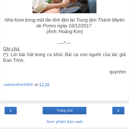
Nhà Kem trong một lần tĩnh tâm tại Trung tâm Thánh Martin
de Porres ngày 16/12/2017
(Ảnh: Hoàng Kim)
----*----
Ghi chú:
(*): Lời bài hát trong ca khúc
Bài ca con người
của tác giả
Đan Trình.
quynhm
cadoanthanhlinh
at
12:26
‹
›
Trang chủ
Xem phiên bản web