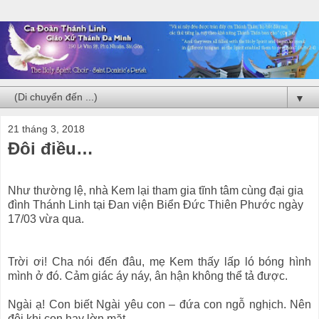
▼
21 tháng 3, 2018
Đôi điều…
Như thường lệ, nhà Kem lại tham gia tĩnh tâm cùng đại gia
đình Thánh Linh tại Đan viện Biển Đức Thiên Phước ngày
17/03 vừa qua.
Trời ơi! Cha nói đến đâu, mẹ Kem thấy lấp ló bóng hình
mình ở đó. Cảm giác áy náy, ân hận không thể tả được.
Ngài ạ! Con biết Ngài yêu con – đứa con ngỗ nghịch. Nên
đôi khi con hay lờn mặt.