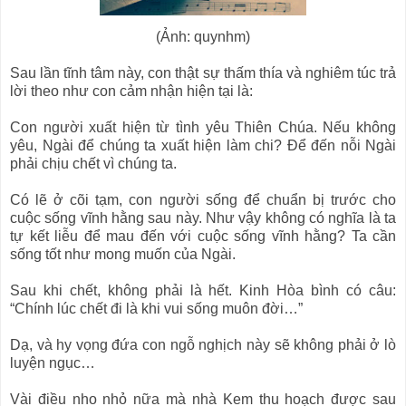
(Ảnh: quynhm)
Sau lần tĩnh tâm này, con thật sự thấm thía và nghiêm túc trả
lời theo như con cảm nhận hiện tại là:
Con người xuất hiện từ tình yêu Thiên Chúa. Nếu không
yêu, Ngài để chúng ta xuất hiện làm chi? Để đến nỗi Ngài
phải chịu chết vì chúng ta.
Có lẽ ở cõi tạm, con người sống để chuẩn bị trước cho
cuộc sống vĩnh hằng sau này. Như vậy không có nghĩa là ta
tự kết liễu để mau đến với cuộc sống vĩnh hằng? Ta cần
sống tốt như mong muốn của Ngài.
Sau khi chết, không phải là hết. Kinh Hòa bình có câu:
“Chính lúc chết đi là khi vui sống muôn đời…”
Dạ, và hy vọng đứa con ngỗ nghịch này sẽ không phải ở lò
luyện ngục…
Vài điều nho nhỏ nữa mà nhà Kem thu hoạch được sau