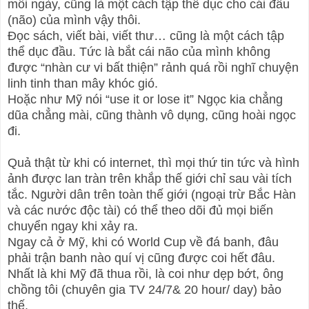
mỗi ngày, cũng là một cách tập thể dục cho cái đầu
(não) của mình vậy thôi.
Đọc sách, viết bài, viết thư… cũng là một cách tập
thể dục đầu. Tức là bắt cái não của mình không
được “nhàn cư vi bất thiện” rảnh quá rồi nghĩ chuyện
linh tinh than mây khóc gió.
Hoặc như Mỹ nói “use it or lose it” Ngọc kia chẳng
dũa chẳng mài, cũng thành vô dụng, cũng hoài ngọc
đi.
Quả thật từ khi có internet, thì mọi thứ tin tức và hình
ảnh được lan tràn trên khắp thế giới chỉ sau vài tích
tắc. Người dân trên toàn thế giới (ngoại trừ Bắc Hàn
và các nước độc tài) có thể theo dõi đủ mọi biến
chuyển ngay khi xảy ra.
Ngay cả ở Mỹ, khi có World Cup về đá banh, đâu
phải trận banh nào quí vị cũng được coi hết đâu.
Nhất là khi Mỹ đã thua rồi, là coi như dẹp bớt, ông
chồng tôi (chuyên gia TV 24/7& 20 hour/ day) bảo
thế.