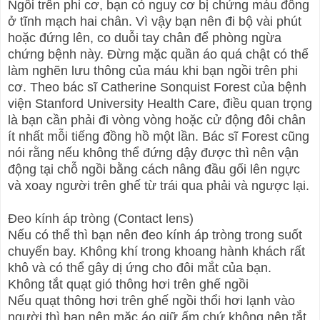
Ngồi trên phi cơ, bạn có nguy cơ bị chứng máu đông
ở tĩnh mạch hai chân. Vì vậy bạn nên đi bộ vài phút
hoặc đứng lên, co duỗi tay chân để phòng ngừa
chứng bệnh này. Đừng mặc quần áo quá chật có thể
làm nghẽn lưu thông của máu khi bạn ngồi trên phi
cơ. Theo bác sĩ Catherine Sonquist Forest của bệnh
viện Stanford University Health Care, điều quan trọng
là bạn cần phải đi vòng vòng hoặc cử động đôi chân
ít nhất mỗi tiếng đồng hồ một lần. Bác sĩ Forest cũng
nói rằng nếu không thể đứng dậy được thì nên vận
động tại chỗ ngồi bằng cách nâng đầu gối lên ngực
và xoay người trên ghế từ trái qua phải và ngược lại.
Đeo kính áp tròng (Contact lens)
Nếu có thể thì bạn nên đeo kính áp tròng trong suốt
chuyến bay. Không khí trong khoang hành khách rất
khô và có thể gây dị ứng cho đôi mắt của bạn.
Không tắt quạt gió thông hơi trên ghế ngồi
Nếu quạt thông hơi trên ghế ngồi thổi hơi lạnh vào
người thì bạn nên mặc áo giữ ấm chứ không nên tắt