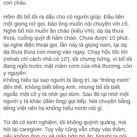
con cháu.
Hôm đó bố tôi ra dấu cho có người giúp. Đầu tiên
một giọng nữ gọi, bảo ông muốn nói chuyện với cô.
Nghe bố nói muốn ăn cháo (kiểu VN), dạ dạ thưa
thưa, cuống quýt đi hâm cháo. Chưa được 10 phút,
lại nghe điện thoại gọi, lần này là giọng nam, lại dạ
dạ thưa thưa con mang vào ngay. Chạy hộc tốc tới
(rehab chỉ cách nhà có 10'), tôi chưng hửng, vì bố tôi
đang ngồi trước mặt mâm cơm của nhà thương, còn
y nguyên.
Không hiểu tại sao người bị lãng trí, lại “thông minh”
đến thế. Không biết tiếng Anh, nhưng bố tôi biết
ngoắc một cô y tá nhờ gọi dùm. Sau đó lại nhờ một
người y tá khác (đàn ông) gọi tiếp. Nói chuyện bằng
tiếng Việt nên họ không hiểu mình nói gì.
Từ đó có kinh nghiệm, tôi không quýnh quáng, mà
hỏi lại caregiver. Tuy vậy cũng vẫn chạy vào thăm,
nếu không ông cụ sẽ giận hờn bỏ ăn. Người ta nói