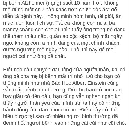
bị bệnh Alzheimer (nặng) suốt 10 năm trời. Không
thể dùng một chữ nào khác hơn chữ “ độc ác” để
diễn tả bệnh này. Thông minh hóm hỉnh, tài giỏi, ăn
mặc luôn luôn lịch sự. Tất cả không còn nữa, bà
Nancy chẳng còn cho ai nhìn thấy ông trong bộ dạng
thê thảm thiểu não, quần áo xộc xệch, bộ mặt ngây
ngô, không còn ra hình dáng của một chính khách
được ngưỡng mộ ngày nào. Thôi thì hãy để mọi
người coi như ông đã chết.
Biết bao câu chuyện đau lòng của người thân, khi có
ông bà cha mẹ bị bệnh mất trí nhớ. Dù cho bạn có
thông minh như nhà Bác Học Albert Einstein cũng
vẫn mắc bệnh như thường. Dù cho bạn có học cao
hay giàu có đến đâu, bạn cũng vẫn nghẹn ngào khi
thấy người thân yêu của mình tàn tạ hay có những
hành động làm đau nhói con tim. Điều này có thể
hiểu được tại sao có nhiều người bình thường đã
đem nhốt người bệnh vào những cái cũi như cũi chó.