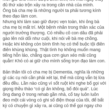
đủ thứ xáo trộn xảy ra trong căn nhà của mình.
Ông bà cha mẹ là những người ta phải tương kính
theo đạo làm con.
Nhưng khi làm sao giữ được vẹn toàn, khi ông bà
cha mẹ bị mất trí. Một bệnh nhân trong thân xác của
người trưởng thượng. Có nhiều cô con dâu đã phải
gào lên nói dối như cuội, khi nói về bà mẹ chồng.
Hoặc khi không còn bình tĩnh họ có thể buộc tội điên
điên khùng khùng. Thật tình họ không muốn mang
tiếng hỗn láo, chẳng qua cơn giun xéo mãi cũng
quằn! Khó có ai giữ cho mình sống trọn đạo làm con.
Bản thân tôi có cha mẹ bị Dementia, nghĩa là những
gì các cụ nói cần phải xét lại, thế mà cũng vẫn bị lừa
đều đều. Lần nào cũng vì sốt ruột khi nghe bố gọi với
giọng thều thào “có gì ăn không, bố đói quá”. Lúc
ông đang ở trong rehab gần nhà, cổ tay luôn luôn
đeo một cái vòng có ghi số điện thoại của tôi, để bất
kỳ có chuyện gì xảy ra, ai cũng có thể gọi ngay cho