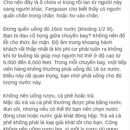
Cho nên đây là ổ chứa vi trùng rồi lan từ người này
sang người khác. Ferguson cho biết thấy có người
quấn chân trong chăn, hoặc ho vào chăn.
Đừng quên uống đủ 16oz nước (khoảng 1/2 lít).
Bạn bị đau cổ họng giữa chuyến bay? Không nên đổ
lỗi cho thức ăn mặn. Độ ẩm trong khoang hành
khách rất thấp nhất là khi phi cơ phải tuôn ra không
khí từ buồng lái giúp mọi người hít thở ở độ cao từ
6,000 đến 8,000 feet. Trong mỗi chuyến bay, một tiếp
viên hàng không thường phải uống đủ 16 oz nước.
Điều này rất quan trọng, bạn nhớ phải uống cho đủ
lượng nước này.
Không nên uống rượu, cà phê hoặc trà.
Mặc dù trà và cà phê thường được pha bằng nước
đun sôi, nhưng nếu có thể thì bạn nên chọn nước
đóng chai hoặc nước giải khát đóng hộp. Trà và cà
phê không phải là loại giải khát tốt cho bạn. Cũng
không nên uống rượu bia, vì một ly rượu dù ngon