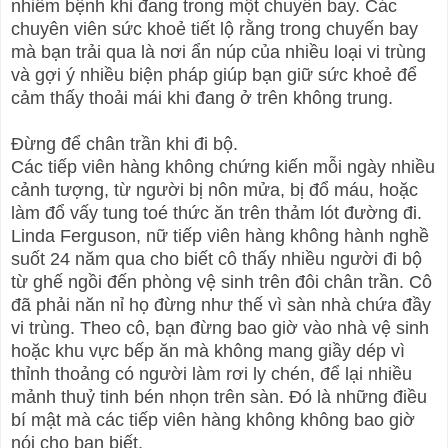
nhiễm bệnh khi đang trong một chuyến bay. Các
chuyên viên sức khoẻ tiết lộ rằng trong chuyến bay
mà bạn trải qua là nơi ẩn núp của nhiều loại vi trùng
và gợi ý nhiều biện pháp giúp bạn giữ sức khoẻ để
cảm thấy thoải mái khi đang ở trên không trung.
Đừng để chân trần khi đi bộ.
Các tiếp viên hàng không chứng kiến mỗi ngày nhiều
cảnh tượng, từ người bị nôn mửa, bị đổ máu, hoặc
làm đổ vấy tung toé thức ăn trên thảm lót đường đi.
Linda Ferguson, nữ tiếp viên hàng không hành nghề
suốt 24 năm qua cho biết cô thấy nhiều người đi bộ
từ ghế ngồi đến phòng vệ sinh trên đôi chân trần. Cô
đã phải năn nỉ họ đừng như thế vì sàn nhà chứa đầy
vi trùng. Theo cô, bạn đừng bao giờ vào nhà vệ sinh
hoặc khu vực bếp ăn mà không mang giầy dép vì
thỉnh thoảng có người làm rơi ly chén, để lại nhiều
mảnh thuỷ tinh bén nhọn trên sàn. Đó là những điều
bí mật mà các tiếp viên hàng không không bao giờ
nói cho bạn biết.