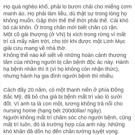
Họ quá nghèo khổ, phải lo bươn chải cho miếng cơm
manh áo. Họ phải làm liều, dù thật sự trong lòng họ
không muốn. Gặp thời thế thế thời phải thế. Cái khó
bó cái khôn. Ở trong chăn mới biết chăn có rận.
Một cô gái thượng (ở VN) bị xích trong rừng vì mất
trí cả mấy năm trời, cho tới khi được một Linh Mục
giải cứu mang về nhà thờ.
Không thể nào kể siết về những hoàn cảnh thương
tâm của những người bị căn bệnh độc ác này. Hành
hạ bệnh nhân thì ít (vì họ không còn nhận thức),
nhưng hành hạ gia đình người bệnh thì nhiều.
Cách đây 20 năm, có một thanh niên ở phía Đông
Bắc Mỹ, đã bỏ cha già bị bệnh mất trí vào lò sưởi
đốt. Vì anh ta là con một, lương không trả nổi cho
nursing home (hạng bét 200dollar/ ngày).
Người không mất trí chăm sóc cho người bệnh, cũng
mất trí luôn, đó là trường hợp của anh này. Những
khó khăn đã dồn họ đến chân tường tuyệt vọng.