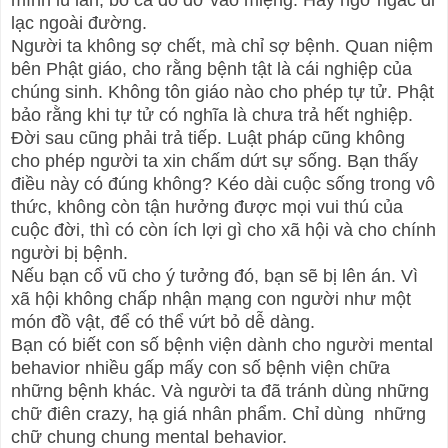
mình lú lẫn, bỏ cả đồ dơ vào miệng. Hay ngơ ngác đi
lạc ngoài đường.
Người ta không sợ chết, mà chỉ sợ bệnh. Quan niệm
bên Phật giáo, cho rằng bệnh tật là cái nghiệp của
chúng sinh. Không tôn giáo nào cho phép tự tử. Phật
bảo rằng khi tự tử có nghĩa là chưa trả hết nghiệp.
Đời sau cũng phải trả tiếp. Luật pháp cũng không
cho phép người ta xin chấm dứt sự sống. Bạn thấy
điều này có đúng không? Kéo dài cuộc sống trong vô
thức, không còn tận hưởng được mọi vui thú của
cuộc đời, thì có còn ích lợi gì cho xã hội và cho chính
người bị bệnh.
Nếu bạn cổ vũ cho ý tưởng đó, bạn sẽ bị lên án. Vì
xã hội không chấp nhận mạng con người như một
món đồ vật, để có thể vứt bỏ dễ dàng.
Bạn có biết con số bệnh viện dành cho người mental
behavior nhiều gấp mấy con số bệnh viện chữa
những bệnh khác. Và người ta đã tránh dùng những
chữ điên crazy, hạ giá nhân phẩm. Chỉ dùng những
chữ chung chung mental behavior.