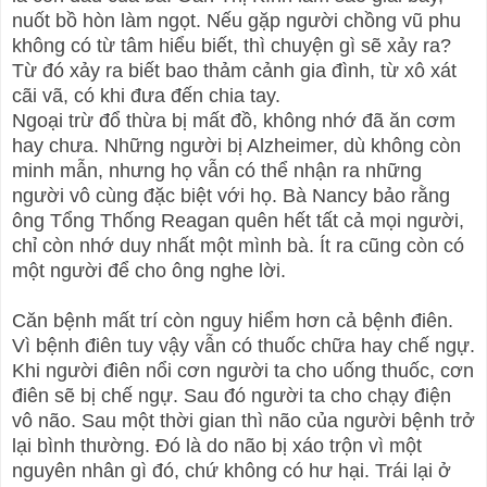
nuốt bồ hòn làm ngọt. Nếu gặp người chồng vũ phu
không có từ tâm hiểu biết, thì chuyện gì sẽ xảy ra?
Từ đó xảy ra biết bao thảm cảnh gia đình, từ xô xát
cãi vã, có khi đưa đến chia tay.
Ngoại trừ đổ thừa bị mất đồ, không nhớ đã ăn cơm
hay chưa. Những người bị Alzheimer, dù không còn
minh mẫn, nhưng họ vẫn có thể nhận ra những
người vô cùng đặc biệt với họ. Bà Nancy bảo rằng
ông Tổng Thống Reagan quên hết tất cả mọi người,
chỉ còn nhớ duy nhất một mình bà. Ít ra cũng còn có
một người để cho ông nghe lời.
Căn bệnh mất trí còn nguy hiểm hơn cả bệnh điên.
Vì bệnh điên tuy vậy vẫn có thuốc chữa hay chế ngự.
Khi người điên nổi cơn người ta cho uống thuốc, cơn
điên sẽ bị chế ngự. Sau đó người ta cho chạy điện
vô não. Sau một thời gian thì não của người bệnh trở
lại bình thường. Đó là do não bị xáo trộn vì một
nguyên nhân gì đó, chứ không có hư hại. Trái lại ở