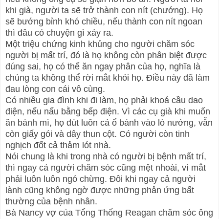
khi già, người ta sẽ trở thành con nít (chướng). Họ
sẽ bướng bỉnh khó chiều, nếu thành con nít ngoan
thì đâu có chuyện gì xảy ra.
Một triệu chứng kinh khủng cho người chăm sóc
người bị mất trí, đó là họ không còn phân biệt được
đúng sai, họ có thể ăn ngay phân của họ, nghĩa là
chúng ta không thể rời mắt khỏi họ. Điều này đã làm
đau lòng con cái vô cùng.
Có nhiều gia đình khi đi làm, họ phải khoá cầu dao
điện, nếu nấu bằng bếp điện. Vì các cụ già khi muốn
ăn bánh mì, họ đút luôn cả ổ bánh vào lò nướng, vẫn
còn giấy gói và dây thun cột. Có người còn tinh
nghịch đốt cả thảm lót nhà.
Nói chung là khi trong nhà có người bị bệnh mất trí,
thì ngay cả người chăm sóc cũng mệt nhoài, vì mắt
phải luôn luôn ngó chừng. Đôi khi ngay cả người
lành cũng không ngờ được những phản ứng bất
thường của bệnh nhân.
Bà Nancy vợ của Tổng Thống Reagan chăm sóc ông