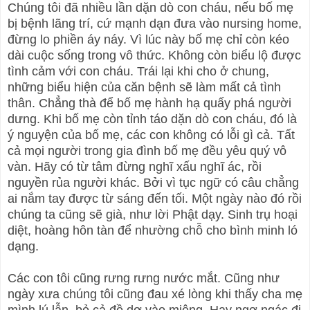
Chúng tôi đã nhiều lần dặn dò con cháu, nếu bố mẹ
bị bệnh lãng trí, cứ mạnh dạn đưa vào nursing home,
đừng lo phiền áy náy. Vì lúc này bố mẹ chỉ còn kéo
dài cuộc sống trong vô thức. Không còn biểu lộ được
tình cảm với con cháu. Trái lại khi cho ở chung,
những biểu hiện của căn bệnh sẽ làm mất cả tình
thân. Chẳng thà để bố mẹ hành hạ quấy phá người
dưng. Khi bố mẹ còn tỉnh táo dặn dò con cháu, đó là
ý nguyện của bố mẹ, các con không có lỗi gì cả. Tất
cả mọi người trong gia đình bố mẹ đều yêu quý vô
vàn. Hãy có từ tâm đừng nghĩ xấu nghĩ ác, rồi
nguyền rủa người khác. Bởi vì tục ngữ có câu chẳng
ai nắm tay được từ sáng đến tối. Một ngày nào đó rồi
chúng ta cũng sẽ già, như lời Phật dạy. Sinh trụ hoại
diệt, hoàng hôn tàn để nhường chỗ cho bình minh ló
dạng.
Các con tôi cũng rưng rưng nước mắt. Cũng như
ngày xưa chúng tôi cũng đau xé lòng khi thấy cha mẹ