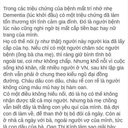
Trong các triệu chứng của bệnh mất trí nhớ nhẹ
Dementia (lúc khởi đầu) có một triệu chứng đã làm
tổn thương tới tình cảm gia đình. Đó là người bệnh
lúc nào cũng nghi ngờ bị mất cắp tiền bạc hay nữ
trang của mình.
Họ có thể nói (y như thật) người này người kia đã lấy
cắp của họ. Nếu chỉ có một người chăm sóc người
bệnh (ông bà cha mẹ), thì ráng giữ bình tĩnh bỏ
ngoài tai, coi như không chấp. Nhưng khổ nỗi vì cuộc
sống khó khăn, rất nhiều người ở VN, sau khi lập gia
đình vẫn phải ở chung theo kiểu ngũ đại đồng
đường. Cháu dâu con dâu, cháu rể con rể là người
không cùng máu mủ hay bị hàm oan.
Có một điều không hiểu nổi, đó là họ có thể không
nhận được tất cả mọi người. Nhưng bà mẹ chồng
vẫn biết đây là thằng con yêu quí của mình. Bà đợi
con đi làm về, để than thở bị bỏ đói cả ngày. Còn ai
ở nhà cả ngày với bà, ngoài người vợ của mình, tức
là con dâu của bà. Oan Thị Kính làm sao giải bày,