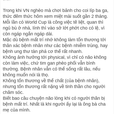
Trong khi VN nghèo mà chơi bảnh cho coi líp ba ga,
thức đêm thức hôm xem miệt mài suốt gần 2 tháng.
Mỗi lần có World Cup là công việc tê liệt, quan thì
ngủ bù ở nhà, lính thì vào sở lớt phớt cho có lệ, vì
còn ngáp ngắn ngáp dài.
Mặc dù bệnh mất trí nhớ không làm tổn thương tới
thân xác bệnh nhân như các bệnh nhiễm trùng, hay
bệnh ung thư tàn phá cơ thể rất nhanh.
Không ảnh hưởng tới physical, vì chỉ có não không
còn làm việc, chứ tim gan phèo phổi vẫn bình
thường. Bệnh nhân vẫn có thể sống rất lâu, nếu
không muốn nói là thọ.
Không tổn thương về thể chất (của bệnh nhân),
nhưng tổn thương rất nặng về tinh thần cho người
chăm sóc.
Biết bao câu chuyện não lòng khi có người thân bị
bệnh mất trí. Nhất là khi người ấy lại là ông bà cha
mẹ của mình.