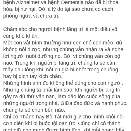
bệnh Alzheimer và bệnh Dementia não đã bị thoái
hóa, bị hư hại. Đó là lý do tại sao chưa có cách
phòng ngừa và chữa trị.
Chăm sóc cho người bệnh lãng trí là một điều vô
cùng khó khăn.
Một con vật bình thường như con chó con mèo, dù
không nói được, nhưng chúng vẫn nhận ra và nghe
lời người nuôi dưỡng nó. Bởi vì chúng vẫn còn bộ
não. Trong khi người bị lãng trí, chúng ta sẽ cảm
thấy đau lòng khi một cụ già bị nhốt trong chuồng,
hay bị xích tay xích chân.
Những hình ảnh đó không thể dùng cho con người.
Nhưng chúng ta phải làm sao, khi người bị lãng trí
gây ra đủ thứ vấn nạn, làm đảo lộn cuộc sống của
những người trong nhà. Giữa đạo đức và hạnh phúc,
chúng ta sẽ chọn bên nào.
Chỉ có Thánh hay Bồ Tát mới giữ cho mình khỏi nổi
cơn điên khi bị buộc tội oan ức. Cũng chỉ có thánh
mới giữ cho mình được bình tĩnh, khi mỗi ngày thấy