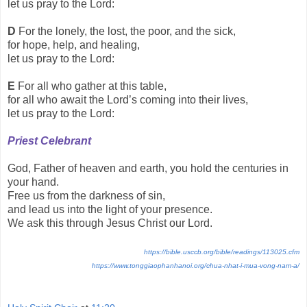
let us pray to the Lord:
D
For the lonely, the lost, the poor, and the sick,
for hope, help, and healing,
let us pray to the Lord:
E
For all who gather at this table,
for all who await the Lord’s coming into their lives,
let us pray to the Lord:
Priest Celebrant
God, Father of heaven and earth, you hold the centuries in
your hand.
Free us from the darkness of sin,
and lead us into the light of your presence.
We ask this through Jesus Christ our Lord.
https://bible.usccb.org/bible/readings/113025.cfm
https://www.tonggiaophanhanoi.org/chua-nhat-i-mua-vong-nam-a/