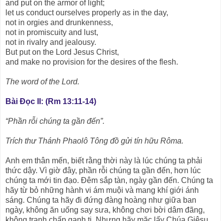
and put on the armor of light;
let us conduct ourselves properly as in the day,
not in orgies and drunkenness,
not in promiscuity and lust,
not in rivalry and jealousy.
But put on the Lord Jesus Christ,
and make no provision for the desires of the flesh.
The word of the Lord.
Bài Ðọc II: (Rm 13:11-14)
“Phần rỗi chúng ta gần đến”.
Trích thư Thánh Phaolô Tông đồ gửi tín hữu Rôma.
Anh em thân mến, biết rằng thời này là lúc chúng ta phải
thức dậy. Vì giờ đây, phần rỗi chúng ta gần đến, hơn lúc
chúng ta mới tin đạo. Ðêm sắp tàn, ngày gần đến. Chúng ta
hãy từ bỏ những hành vi ám muội và mang khí giới ánh
sáng. Chúng ta hãy đi đứng đàng hoàng như giữa ban
ngày, không ăn uống say sưa, không chơi bời dâm đãng,
không tranh chấp ganh tị. Nhưng hãy mặc lấy Chúa Giêsu