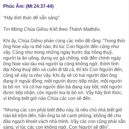
Phúc Âm: (Mt 24:37-44)
“Hãy tỉnh thức để sẵn sàng”.
Tin Mừng Chúa Giêsu Kitô theo Thánh Matthêu.
Khi ấy, Chúa Giêsu phán cùng các môn đệ rằng: “Trong thời
ông Noe xảy ra thế nào, thì lúc Con Người đến cũng như
vậy. Cũng như trong những ngày trước đại hồng thuỷ,
người ta ăn uống, dựng vợ gả chồng, mãi đến chính ngày
ông Noe vào tàu mà người ta cũng không ngờ, thình lình
đại hồng thuỷ đến và cuốn đi tất cả, thì khi Con Người đến,
cũng sẽ xảy ra như vậy. Khi ấy sẽ có hai người đàn ông
đang ở ngoài đồng, một người được tiếp nhận, một người
bị bỏ rơi. Và có hai người đàn bà đang xay bột, một người
được tiếp nhận, còn người kia bị bỏ rơi. Vậy hãy tỉnh thức,
vì không biết giờ nào Chúa các con sẽ đến.
“Nhưng các con phải biết điều này, là nếu chủ nhà biết giờ
nào kẻ trộm đến, hẳn ông ta sẽ canh phòng, không để cho
đào ngạch khoét vách nhà mình. Vậy các con cũng phải sẵn
sàng, vì lúc các con không ngờ, Con Người sẽ đến”.