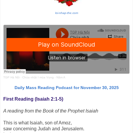
loi-nhap-the.com
TGP Hà Nội
·
Chúa nhật I mùa Vọng - Năm A
Daily Mass Reading Podcast for November 30, 2025
First Reading (Isaiah 2:1-5)
A reading from the Book of the Prophet Isaiah
This is what Isaiah, son of Amoz,
saw concerning Judah and Jerusalem.