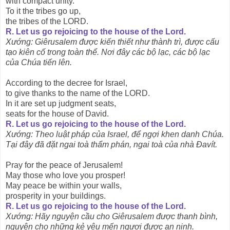
with compact unity.
To it the tribes go up,
the tribes of the LORD.
R. Let us go rejoicing to the house of the Lord.
Xướng: Giêrusalem được kiến thiết như thành trì, được cấu
tạo kiên cố trong toàn thể. Nơi đây các bộ lạc, các bộ lạc
của Chúa tiến lên.
According to the decree for Israel,
to give thanks to the name of the LORD.
In it are set up judgment seats,
seats for the house of David.
R. Let us go rejoicing to the house of the Lord.
Xướng: Theo luật pháp của Israel, để ngợi khen danh Chúa.
Tại đây đã đặt ngai toà thẩm phán, ngai toà của nhà Ðavít.
Pray for the peace of Jerusalem!
May those who love you prosper!
May peace be within your walls,
prosperity in your buildings.
R. Let us go rejoicing to the house of the Lord.
Xướng: Hãy nguyện cầu cho Giêrusalem được thanh bình,
nguyện cho những kẻ yêu mến ngươi được an ninh.