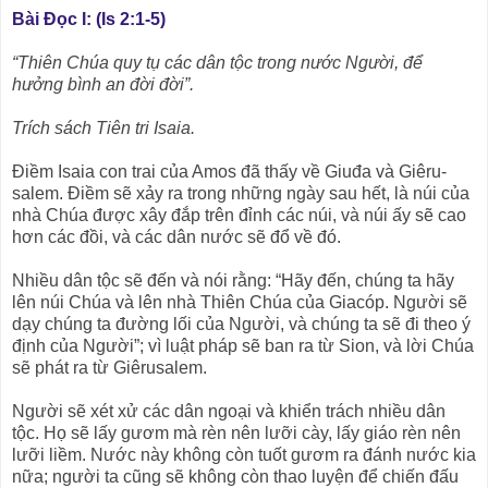
Bài Ðọc I: (Is 2:1-5)
“Thiên Chúa quy tụ các dân tộc trong nước Người, để
hưởng bình an đời đời”.
Trích sách Tiên tri Isaia.
Ðiềm Isaia con trai của Amos đã thấy về Giuđa và Giêru-
salem. Ðiềm sẽ xảy ra trong những ngày sau hết, là núi của
nhà Chúa được xây đắp trên đỉnh các núi, và núi ấy sẽ cao
hơn các đồi, và các dân nước sẽ đổ về đó.
Nhiều dân tộc sẽ đến và nói rằng: “Hãy đến, chúng ta hãy
lên núi Chúa và lên nhà Thiên Chúa của Giacóp. Người sẽ
dạy chúng ta đường lối của Người, và chúng ta sẽ đi theo ý
định của Người”; vì luật pháp sẽ ban ra từ Sion, và lời Chúa
sẽ phát ra từ Giêrusalem.
Người sẽ xét xử các dân ngoại và khiển trách nhiều dân
tộc. Họ sẽ lấy gươm mà rèn nên lưỡi cày, lấy giáo rèn nên
lưỡi liềm. Nước này không còn tuốt gươm ra đánh nước kia
nữa; người ta cũng sẽ không còn thao luyện để chiến đấu