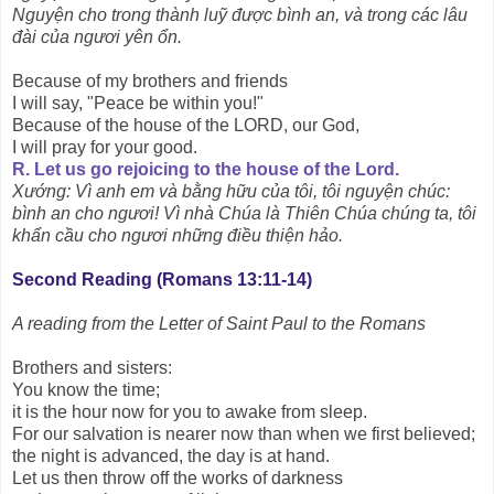
Nguyện cho trong thành luỹ được bình an, và trong các lâu
đài của ngươi yên ổn.
Because of my brothers and friends
I will say, "Peace be within you!"
Because of the house of the LORD, our God,
I will pray for your good.
R. Let us go rejoicing to the house of the Lord.
Xướng: Vì anh em và bằng hữu của tôi, tôi nguyện chúc:
bình an cho ngươi! Vì nhà Chúa là Thiên Chúa chúng ta, tôi
khẩn cầu cho ngươi những điều thiện hảo.
Second Reading (Romans 13:11-14)
A reading from the Letter of Saint Paul to the Romans
Brothers and sisters:
You know the time;
it is the hour now for you to awake from sleep.
For our salvation is nearer now than when we first believed;
the night is advanced, the day is at hand.
Let us then throw off the works of darkness