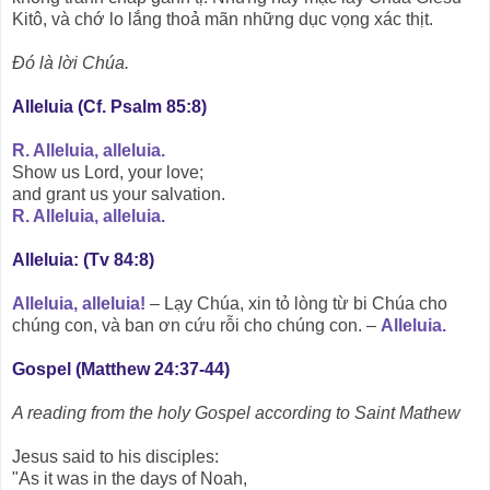
Kitô, và chớ lo lắng thoả mãn những dục vọng xác thịt.
Ðó là lời Chúa.
Alleluia (Cf. Psalm 85:8)
R. Alleluia, alleluia.
Show us Lord, your love;
and grant us your salvation.
R. Alleluia, alleluia.
Alleluia: (Tv 84:8)
Alleluia, alleluia!
– Lạy Chúa, xin tỏ lòng từ bi Chúa cho
chúng con, và ban ơn cứu rỗi cho chúng con. –
Alleluia.
Gospel (Matthew 24:37-44)
A reading from the holy Gospel according to Saint Mathew
Jesus said to his disciples:
"As it was in the days of Noah,