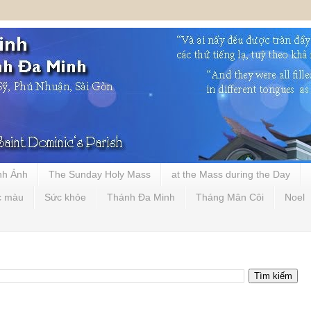
nh Ảnh
The Sunday Holy Mass
at the Mass during the Day
c màu
Sức khỏe
Thánh Đa Minh
Tháng Mân Côi
Noel