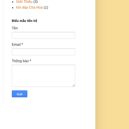
Giới Thiệu
(3)
hỏi đáp Cha Hoà
(1)
Biểu mẫu liên hệ
Tên
Email
*
Thông báo
*