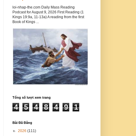
loi-nhap-the.com Daily Mass Reading
Podcast for August 9, 2026 First Reading (1
Kings 19:9a, 11-13a) A reading from the first
Book of Kings ...
Tổng số lượt xem trang
4
5
4
8
4
9
1
Bài Đã Đăng
►
2026
(111)