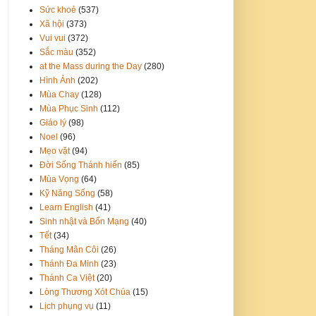
Sức khoẻ
(537)
Xã hội
(373)
Vui vui
(372)
Sắc màu
(352)
at the Mass during the Day
(280)
Hình Ảnh
(202)
Mùa Chay
(128)
Mùa Phục Sinh
(112)
Giáo lý
(98)
Noel
(96)
Mẹo vặt
(94)
Đời Sống Thánh hiến
(85)
Mùa Vọng
(64)
Kỹ Năng Sống
(58)
Learn English
(41)
Sinh nhật và Bổn Mạng
(40)
Tết
(34)
Tháng Mân Côi
(26)
Thánh Đa Minh
(23)
Thánh Ca Việt
(20)
Lòng Thương Xót Chúa
(15)
Lịch phụng vụ
(11)