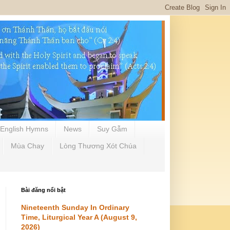
English Hymns
News
Suy Gẫm
Mùa Chay
Lòng Thương Xót Chúa
Bài đăng nổi bật
Nineteenth Sunday In Ordinary
Time, Liturgical Year A (August 9,
2026)