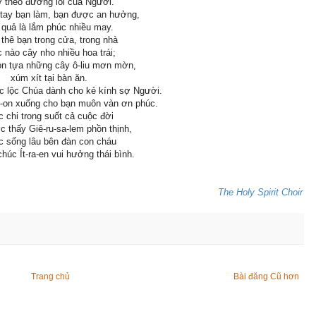
ở theo đường lối của Người.
tay bạn làm, bạn được an hưởng,
 quả là lắm phúc nhiều may.
 thê bạn trong cửa, trong nhà
 nào cây nho nhiều hoa trái;
on tựa những cây ô-liu mơn mờn,
xúm xít tại bàn ăn.
úc lộc Chúa dành cho kẻ kính sợ Người.
i-on xuống cho bạn muôn vàn ơn phúc.
 chi trong suốt cả cuộc đời
 thấy Giê-ru-sa-lem phồn thịnh,
 sống lâu bên đàn con cháu
húc Ít-ra-en vui hưởng thái bình.
The Holy Spirit Choir
Trang chủ
Bài đăng Cũ hơn