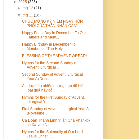
▼
2025
(225)
►
thg 12
(21)
▼
thg 11
(16)
CHÚC MỪNG KỶ NIỆM NGÀY HÔN
PHỐI CỦA THÂN NHÂN CA V...
Happy Feast Day in December To Our
Fathers and Mem...
Happy Birthday in December To
Members of The Holy ...
BLESSING OF THE ADVENT WREATH
Hymns for the Second Sunday of
Advent, Liturgical ...
Second Sunday of Advent, Liturgical
Year A (Decemb...
Ăn dưa hấu nhiều nhưng bạn đã biết
loại quả này có...
Hymns for the First Sunday of Advent,
Liturgical Y...
First Sunday of Advent, Liturgical Year A
(Novembe...
Ca Đoàn Thánh Linh tri ân Cha Phan-xi-
cô Xa-vi-ê N...
Hymns for the Solemnity of Our Lord
Jesus Christ, ...