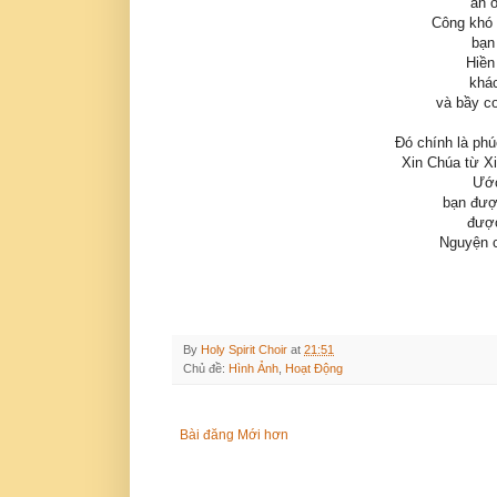
ăn 
Công khó 
bạn
Hiền
khác
và bầy c
Đó chính là ph
Xin Chúa từ X
Ước
bạn được
được
Nguyện c
By
Holy Spirit Choir
at
21:51
Chủ đề:
Hình Ảnh
,
Hoạt Động
Bài đăng Mới hơn