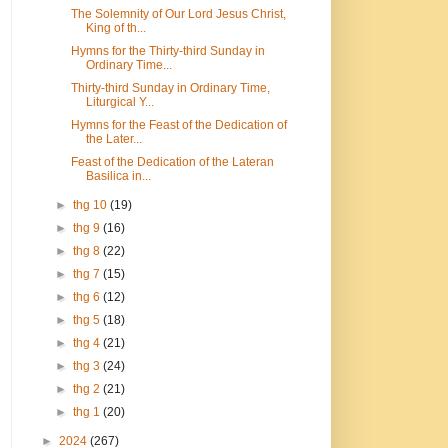
The Solemnity of Our Lord Jesus Christ,
King of th...
Hymns for the Thirty-third Sunday in
Ordinary Time...
Thirty-third Sunday in Ordinary Time,
Liturgical Y...
Hymns for the Feast of the Dedication of
the Later...
Feast of the Dedication of the Lateran
Basilica in...
►
thg 10
(19)
►
thg 9
(16)
►
thg 8
(22)
►
thg 7
(15)
►
thg 6
(12)
►
thg 5
(18)
►
thg 4
(21)
►
thg 3
(24)
►
thg 2
(21)
►
thg 1
(20)
►
2024
(267)