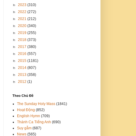
►
2023
(310)
►
2022
(272)
►
2021
(212)
►
2020
(340)
►
2019
(255)
►
2018
(373)
►
2017
(380)
►
2016
(557)
►
2015
(1181)
►
2014
(807)
►
2013
(358)
►
2012
(1)
Theo Chủ Đề
The Sunday Holy Mass
(1841)
Hoạt Động
(852)
English Hymn
(709)
Thánh Ca Tiếng Anh
(690)
Suy gẫm
(687)
News
(565)