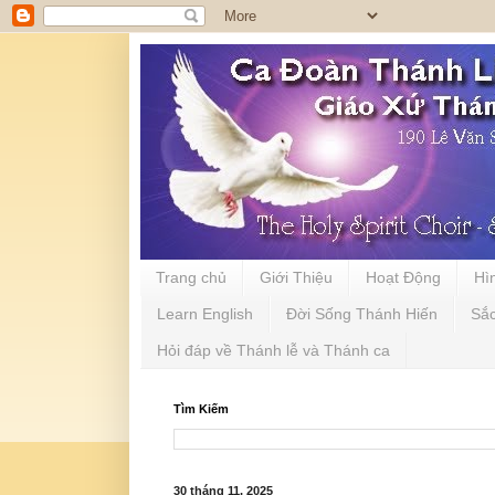
Trang chủ
Giới Thiệu
Hoạt Động
Hì
Learn English
Đời Sống Thánh Hiến
Sắ
Hỏi đáp về Thánh lễ và Thánh ca
Tìm Kiếm
30 tháng 11, 2025