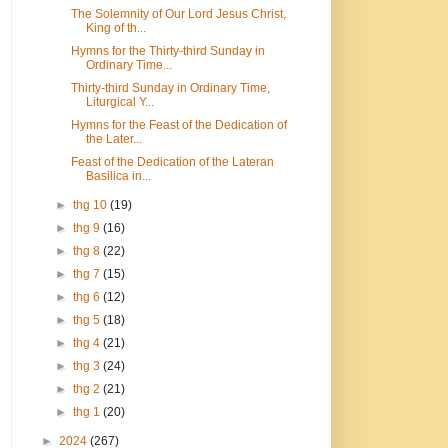
The Solemnity of Our Lord Jesus Christ,
King of th...
Hymns for the Thirty-third Sunday in
Ordinary Time...
Thirty-third Sunday in Ordinary Time,
Liturgical Y...
Hymns for the Feast of the Dedication of
the Later...
Feast of the Dedication of the Lateran
Basilica in...
►
thg 10
(19)
►
thg 9
(16)
►
thg 8
(22)
►
thg 7
(15)
►
thg 6
(12)
►
thg 5
(18)
►
thg 4
(21)
►
thg 3
(24)
►
thg 2
(21)
►
thg 1
(20)
►
2024
(267)