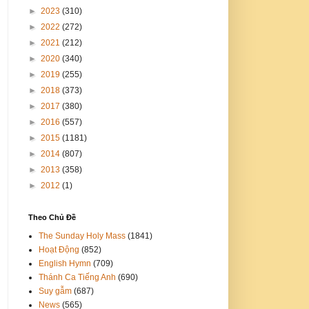
►
2023
(310)
►
2022
(272)
►
2021
(212)
►
2020
(340)
►
2019
(255)
►
2018
(373)
►
2017
(380)
►
2016
(557)
►
2015
(1181)
►
2014
(807)
►
2013
(358)
►
2012
(1)
Theo Chủ Đề
The Sunday Holy Mass
(1841)
Hoạt Động
(852)
English Hymn
(709)
Thánh Ca Tiếng Anh
(690)
Suy gẫm
(687)
News
(565)