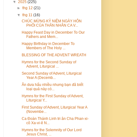
▼
2025
(225)
►
thg 12
(21)
▼
thg 11
(16)
CHÚC MỪNG KỶ NIỆM NGÀY HÔN
PHỐI CỦA THÂN NHÂN CA V...
Happy Feast Day in December To Our
Fathers and Mem...
Happy Birthday in December To
Members of The Holy ...
BLESSING OF THE ADVENT WREATH
Hymns for the Second Sunday of
Advent, Liturgical ...
Second Sunday of Advent, Liturgical
Year A (Decemb...
Ăn dưa hấu nhiều nhưng bạn đã biết
loại quả này có...
Hymns for the First Sunday of Advent,
Liturgical Y...
First Sunday of Advent, Liturgical Year A
(Novembe...
Ca Đoàn Thánh Linh tri ân Cha Phan-xi-
cô Xa-vi-ê N...
Hymns for the Solemnity of Our Lord
Jesus Christ, ...