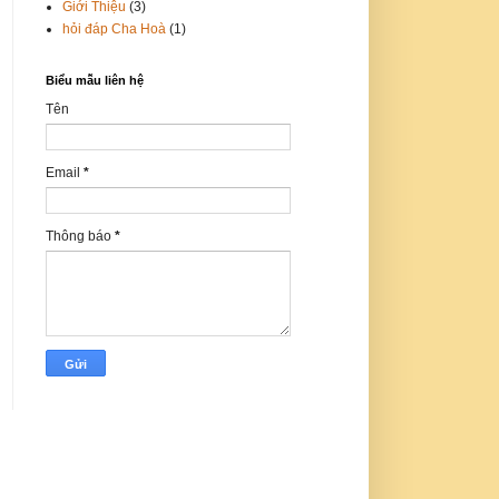
Giới Thiệu
(3)
hỏi đáp Cha Hoà
(1)
Biểu mẫu liên hệ
Tên
Email
*
Thông báo
*