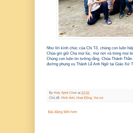
Như lời kính chúc của Chị Tố, chúng con luôn hiệ
Chúa gìn giữ Cha mọi lúc, mọi nơi và trong mọi b
Chúng con luôn tin tưởng rằng, Chúa Thánh Thần
đường phụng vụ Thánh Lễ Anh Ngữ tại Giáo Xứ 
By
Holy Spirit Choir
at
22:02
Chủ đề:
Hình Ảnh
,
Hoạt Động
,
Vui vui
Bài đăng Mới hơn