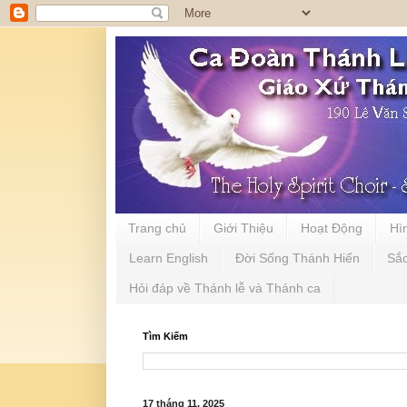
Trang chủ
Giới Thiệu
Hoạt Động
Hì
Learn English
Đời Sống Thánh Hiến
Sắ
Hỏi đáp về Thánh lễ và Thánh ca
Tìm Kiếm
17 tháng 11, 2025