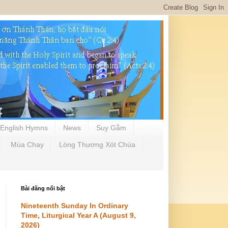
English Hymns
News
Suy Gẫm
Mùa Chay
Lòng Thương Xót Chúa
Bài đăng nổi bật
Nineteenth Sunday In Ordinary
Time, Liturgical Year A (August 9,
2026)