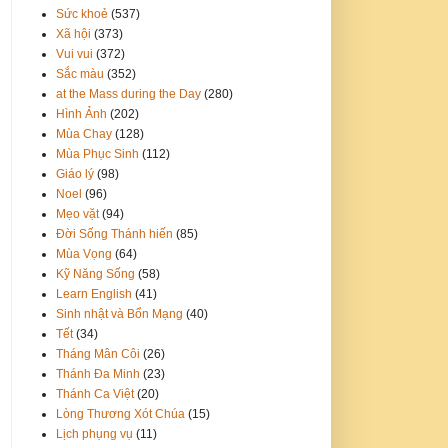
Sức khoẻ
(537)
Xã hội
(373)
Vui vui
(372)
Sắc màu
(352)
at the Mass during the Day
(280)
Hình Ảnh
(202)
Mùa Chay
(128)
Mùa Phục Sinh
(112)
Giáo lý
(98)
Noel
(96)
Mẹo vặt
(94)
Đời Sống Thánh hiến
(85)
Mùa Vọng
(64)
Kỹ Năng Sống
(58)
Learn English
(41)
Sinh nhật và Bổn Mạng
(40)
Tết
(34)
Tháng Mân Côi
(26)
Thánh Đa Minh
(23)
Thánh Ca Việt
(20)
Lòng Thương Xót Chúa
(15)
Lịch phụng vụ
(11)