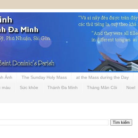
nh Ảnh
The Sunday Holy Mass
at the Mass during the Day
c màu
Sức khỏe
Thánh Đa Minh
Tháng Mân Côi
Noel