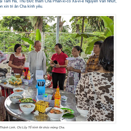
tại Tam Hà, Thủ Đức thăm Cha Phan-xi-cô Xa-vi-ê Nguyễn Văn Nhứt,
 xin tri ân Cha kính yêu.
Thánh Linh, Chị Lũy Tố kính lời chúc mừng Cha.