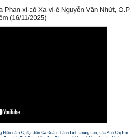
a Phan-xi-cô Xa-vi-ê Nguyễn Văn Nhứt, O.P.
iêm (16/11/2025)
Niên năm C, đại diện Ca Đoàn Thánh Linh chúng con, các Anh Chị Em