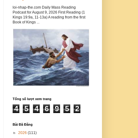
loi-nhap-the.com Daily Mass Reading
Podcast for August 9, 2026 First Reading (1
Kings 19:9a, 11-13a) A reading from the first
Book of Kings ...
Tổng số lượt xem trang
4
5
4
6
9
5
2
Bài Đã Đăng
►
2026
(111)