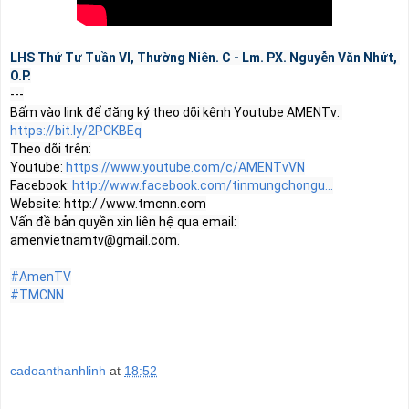
LHS Thứ Tư Tuần VI, Thường Niên. C - Lm. PX. Nguyễn Văn Nhứt, 
O.P.
---

Bấm vào link để đăng ký theo dõi kênh Youtube AMENTv: 
https://bit.ly/2PCKBEq
Theo dõi trên:

Youtube: 
https://www.youtube.com/c/AMENTvVN
Facebook: 
http://www.facebook.com/tinmungchongu...
Website: http:/ /www.tmcnn.com

Vấn đề bản quyền xin liên hệ qua email: 
amenvietnamtv@gmail.com
.

#AmenTV
#TMCNN
cadoanthanhlinh
at
18:52